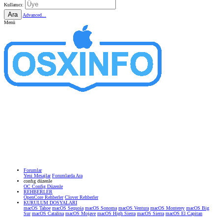
Kullanıcı:
Ara
Advanced...
Menü
Forumlar
Yeni Mesajlar
Forumlarda Ara
confıg düzenle
OC Config Düzenle
REHBERLER
OpenCore Rehberler
Clover Rehberler
KURULUM DOSYALARI
macOS Tahoe
macOS Sequoia
macOS Sonoma
macOS Ventura
macOS Monterey
macOS Big
Sur
macOS Catalina
macOS Mojave
macOS High Sierra
macOS Sierra
macOS El Capitan