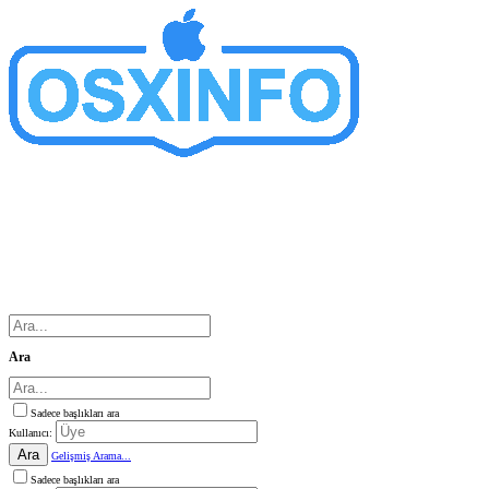
Ara
Sadece başlıkları ara
Kullanıcı:
Ara
Gelişmiş Arama...
Sadece başlıkları ara