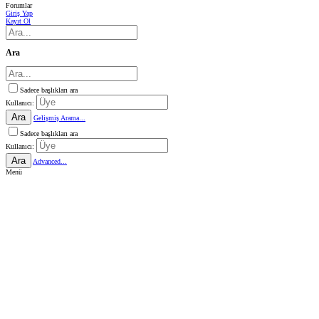
Forumlar
Giriş Yap
Kayıt Ol
Ara
Sadece başlıkları ara
Kullanıcı:
Ara
Gelişmiş Arama...
Sadece başlıkları ara
Kullanıcı:
Ara
Advanced...
Menü