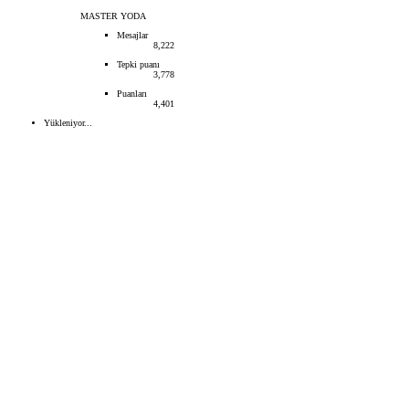
MASTER YODA
Mesajlar
8,222
Tepki puanı
3,778
Puanları
4,401
Yükleniyor...