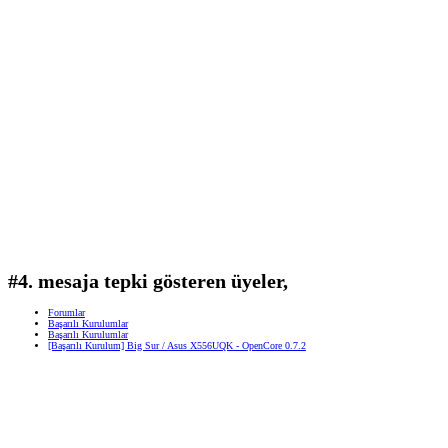
#4. mesaja tepki gösteren üyeler,
Forumlar
Başarılı Kurulumlar
Başarılı Kurulumlar
[Başarılı Kurulum] Big Sur / Asus X556UQK - OpenCore 0.7.2