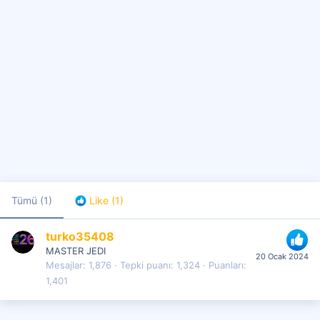
Tümü
(1)
Like
(1)
turko35408
MASTER JEDI
20 Ocak 2024
Mesajlar
1,876
Tepki puanı
1,324
Puanları
1,401