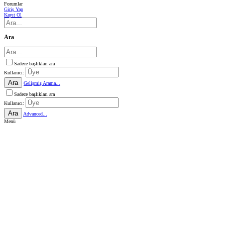
Forumlar
Giriş Yap
Kayıt Ol
Ara
Sadece başlıkları ara
Kullanıcı:
Ara
Gelişmiş Arama...
Sadece başlıkları ara
Kullanıcı:
Ara
Advanced...
Menü