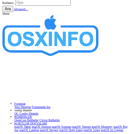
Kullanıcı:
Ara
Advanced...
Menü
Forumlar
Yeni Mesajlar
Forumlarda Ara
confıg düzenle
OC Config Düzenle
REHBERLER
OpenCore Rehberler
Clover Rehberler
KURULUM DOSYALARI
macOS Tahoe
macOS Sequoia
macOS Sonoma
macOS Ventura
macOS Monterey
macOS Big
Sur
macOS Catalina
macOS Mojave
macOS High Sierra
macOS Sierra
macOS El Capitan