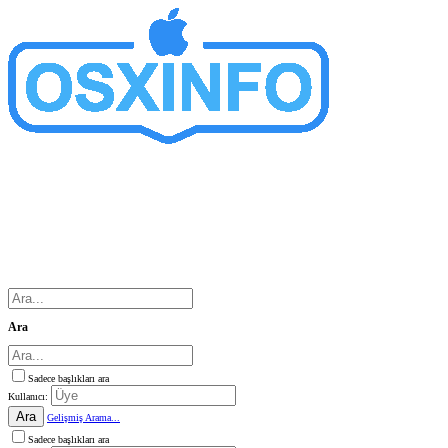
Ara
Sadece başlıkları ara
Kullanıcı:
Ara
Gelişmiş Arama...
Sadece başlıkları ara