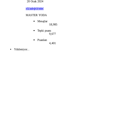
20 Ocak 2024
strangerone
MASTER YODA
Mesajlar
18,985
Tepki puanı
9,677
Puanları
4,401
Yükleniyor...