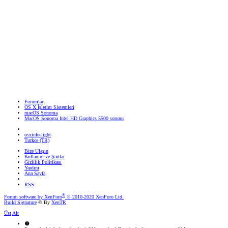
Forumlar
OS X İşletim Sistemleri
macOS Sonoma
MacOS Sonoma Intel HD Graphics 5500 sorunu
osxinfo-light
Turkce (TR)
Bize Ulaşın
Kullanım ve Şartlar
Gizlilik Politikası
Yardım
Ana Sayfa
RSS
®
Forum software by XenForo
© 2010-2020 XenForo Ltd.
Build Signature
© By
XenTR
Üst
Alt