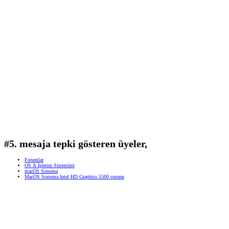
#5. mesaja tepki gösteren üyeler,
Forumlar
OS X İşletim Sistemleri
macOS Sonoma
MacOS Sonoma Intel HD Graphics 5500 sorunu