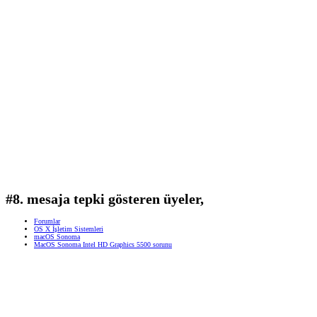
#8. mesaja tepki gösteren üyeler,
Forumlar
OS X İşletim Sistemleri
macOS Sonoma
MacOS Sonoma Intel HD Graphics 5500 sorunu