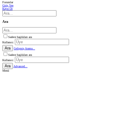
Forumlar
Giriş Yap
Kayıt Ol
Ara
Sadece başlıkları ara
Kullanıcı:
Ara
Gelişmiş Arama...
Sadece başlıkları ara
Kullanıcı:
Ara
Advanced...
Menü