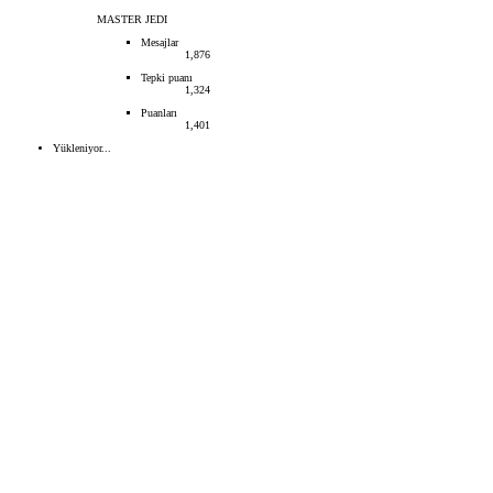
MASTER JEDI
Mesajlar
1,876
Tepki puanı
1,324
Puanları
1,401
Yükleniyor...