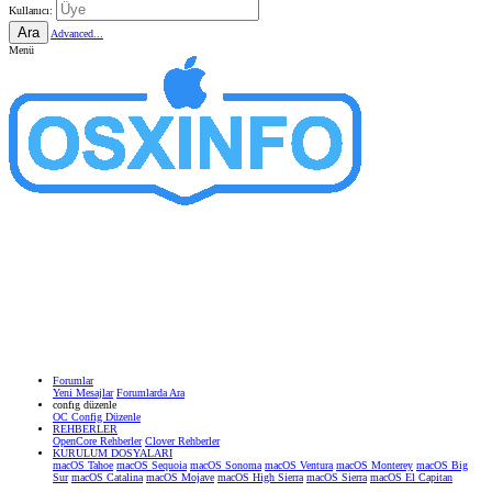
Kullanıcı:
Ara
Advanced...
Menü
Forumlar
Yeni Mesajlar
Forumlarda Ara
confıg düzenle
OC Config Düzenle
REHBERLER
OpenCore Rehberler
Clover Rehberler
KURULUM DOSYALARI
macOS Tahoe
macOS Sequoia
macOS Sonoma
macOS Ventura
macOS Monterey
macOS Big
Sur
macOS Catalina
macOS Mojave
macOS High Sierra
macOS Sierra
macOS El Capitan