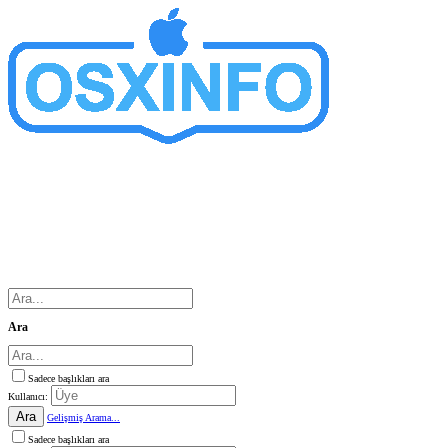
Ara
Sadece başlıkları ara
Kullanıcı:
Ara
Gelişmiş Arama...
Sadece başlıkları ara