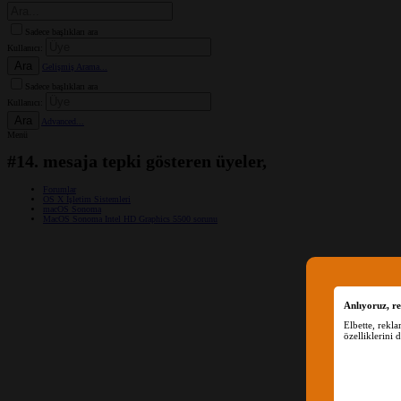
Sadece başlıkları ara
Kullanıcı:
Ara
Gelişmiş Arama...
Sadece başlıkları ara
Kullanıcı:
Ara
Advanced...
Menü
#14. mesaja tepki gösteren üyeler,
Forumlar
OS X İşletim Sistemleri
macOS Sonoma
MacOS Sonoma Intel HD Graphics 5500 sorunu
Anlıyoruz, re
Elbette, rekl
özelliklerini 