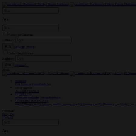
Ara
Sadece başlıkları ara
Kullanıcı:
Ara
Gelişmiş Arama...
Sadece başlıkları ara
Kullanıcı:
Ara
Advanced...
Menü
Forumlar
Yeni Mesajlar
Forumlarda Ara
confıg düzenle
OC Config Düzenle
REHBERLER
OpenCore Rehberler
Clover Rehberler
KURULUM DOSYALARI
macOS Tahoe
macOS Sequoia
macOS Sonoma
macOS Ventura
macOS Monterey
macOS Big Sur
Forumlar
Giriş Yap
Kayıt Ol
Ara