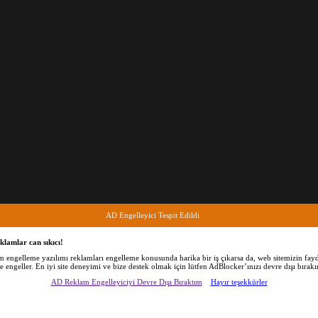
AD Engelleyici Tespit Edildi
klamlar can sıkıcı!
am engelleme yazılımı reklamları engelleme konusunda harika bir iş çıkarsa da, web sitemizin fayd
de engeller. En iyi site deneyimi ve bize destek olmak için lütfen AdBlocker’ınızı devre dışı bırakı
AD Reklam Engelleyiciyi Devre Dışı Bıraktım
Hayır teşekkürler