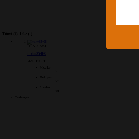
Tümü
(1)
Like
(1)
21 Ocak 2024
turko35408
MASTER JEDI
Mesajlar
1,876
Tepki puanı
1,324
Puanları
1,401
Yükleniyor...