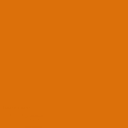
Tümü
(1)
Like
(1)
8 Ocak 2018
montezuma