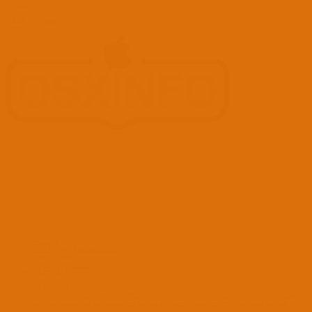
Kullanıcı:
Ara
Advanced...
Menü
Forumlar
Yeni Mesajlar
Forumlarda Ara
confıg düzenle
OC Config Düzenle
REHBERLER
OpenCore Rehberler
Clover Rehberler
KURULUM DOSYALARI
macOS Tahoe
macOS Sequoia
macOS Sonoma
macOS Ventura
macOS Monterey
macOS Big
Sur
macOS Catalina
macOS Mojave
macOS High Sierra
macOS Sierra
macOS El Capitan