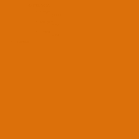
MASTER YODA
Mesajlar
29,833
Tepki puanı
7,599
Puanları
4,401
Yükleniyor...