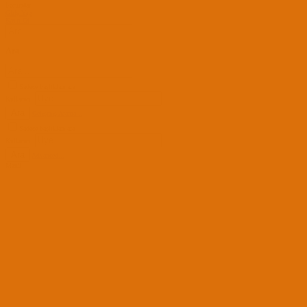
Forumlar
Giriş Yap
Kayıt Ol
Ara
Sadece başlıkları ara
Kullanıcı:
Ara
Gelişmiş Arama...
Sadece başlıkları ara
Kullanıcı:
Ara
Advanced...
Menü