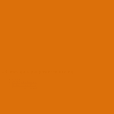
#3. mesaja tepki gösteren üyeler,
Forumlar
OS X İşletim Sistemleri
Hackintosh Soru-Cevap
Sierra Skylake Güç Yönetimi