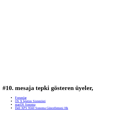
#10. mesaja tepki gösteren üyeler,
Forumlar
OS X İşletim Sistemleri
macOS Sonoma
Dell XPS 9560 Sonoma Güncellemesi Hk