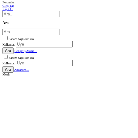
Forumlar
Giriş Yap
Kayıt Ol
Ara
Sadece başlıkları ara
Kullanıcı:
Ara
Gelişmiş Arama...
Sadece başlıkları ara
Kullanıcı:
Ara
Advanced...
Menü