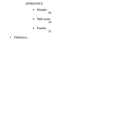
APPRENTICE
Mesajlar
92
Tepki puanı
24
Puanları
21
Yükleniyor...