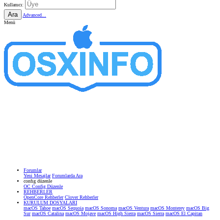
Kullanıcı:
Ara
Advanced...
Menü
Forumlar
Yeni Mesajlar
Forumlarda Ara
confıg düzenle
OC Config Düzenle
REHBERLER
OpenCore Rehberler
Clover Rehberler
KURULUM DOSYALARI
macOS Tahoe
macOS Sequoia
macOS Sonoma
macOS Ventura
macOS Monterey
macOS Big
Sur
macOS Catalina
macOS Mojave
macOS High Sierra
macOS Sierra
macOS El Capitan