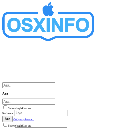
Ara
Sadece başlıkları ara
Kullanıcı:
Ara
Gelişmiş Arama...
Sadece başlıkları ara