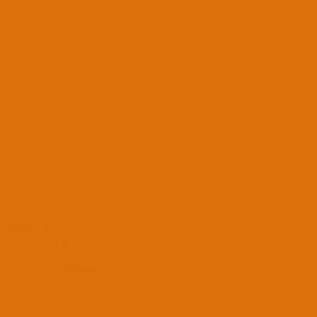
Tümü
(1)
Like
(1)
P
25 May 2024
pilgrimage
APPRENTICE
Mesajlar
92