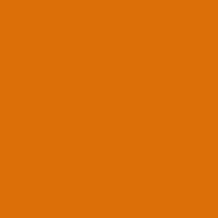
Ara
Sadece başlıkları ara
Kullanıcı:
Ara
Gelişmiş Arama...
Sadece başlıkları ara
Kullanıcı:
Ara
Advanced...
Menü
#12. mesaja tepki gösteren üyeler,
Forumlar
OS X İşletim Sistemleri
macOS Sonoma
Dell XPS 9560 Sonoma Güncellemesi Hk