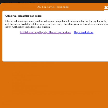
AD Engelleyici Tespit Edildi
Anlıyoruz, reklamlar can sıkıcı!
Ara
Elbette, reklam engelleme yazılımı reklamları engelleme konusunda harika bir iş çıkarsa da,
web sitemizin faydalı özelliklerini de engeller. En iyi site deneyimi ve bize destek olmak için
lütfen AdBlocker’ınızı devre dışı bırakın.
Sadece başlıkları ara
AD Reklam Engelleyiciyi Devre Dışı Bıraktım
Hayır teşekkürler
Kullanıcı:
Ara
Gelişmiş Arama...
Sadece başlıkları ara
Kullanıcı:
Ara
Advanced...
Menü
Forumlar
Yeni Mesajlar
Forumlarda Ara
confıg düzenle
OC Config Düzenle
REHBERLER
OpenCore Rehberler
Clover Rehberler
KURULUM DOSYALARI
macOS Tahoe
macOS Sequoia
macOS Sonoma
macOS Ventura
macOS Monterey
macOS Big
Sur
macOS Catalina
macOS Mojave
macOS High Sierra
macOS Sierra
macOS El Capitan
Forumlar
Giriş Yap
Kayıt Ol