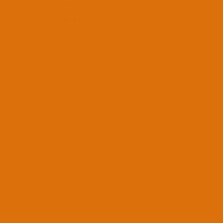
Tepki puanı
24
Puanları
21
Yükleniyor...