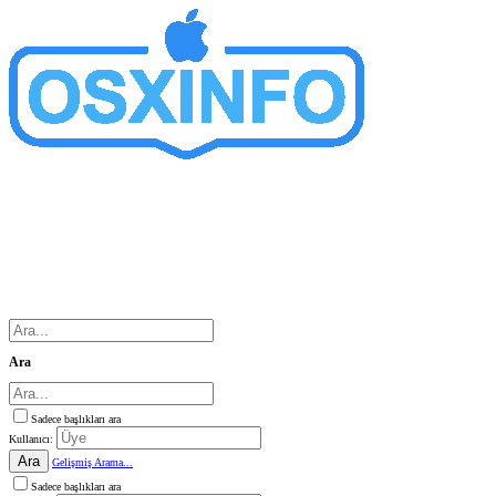
Ara
Sadece başlıkları ara
Kullanıcı:
Ara
Gelişmiş Arama...
Sadece başlıkları ara