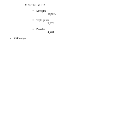
MASTER YODA
Mesajlar
18,985
Tepki puanı
9,678
Puanları
4,401
Yükleniyor...