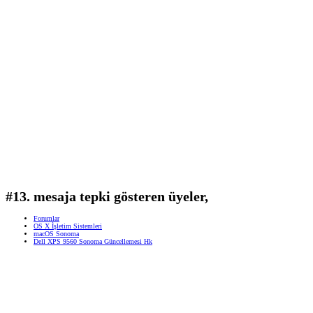
#13. mesaja tepki gösteren üyeler,
Forumlar
OS X İşletim Sistemleri
macOS Sonoma
Dell XPS 9560 Sonoma Güncellemesi Hk