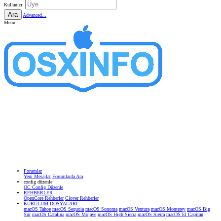
Kullanıcı:
Ara
Advanced...
Menü
Forumlar
Yeni Mesajlar
Forumlarda Ara
confıg düzenle
OC Config Düzenle
REHBERLER
OpenCore Rehberler
Clover Rehberler
KURULUM DOSYALARI
macOS Tahoe
macOS Sequoia
macOS Sonoma
macOS Ventura
macOS Monterey
macOS Big
Sur
macOS Catalina
macOS Mojave
macOS High Sierra
macOS Sierra
macOS El Capitan