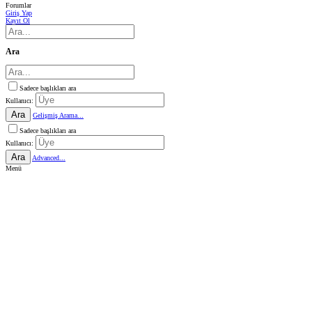
Forumlar
Giriş Yap
Kayıt Ol
Ara
Sadece başlıkları ara
Kullanıcı:
Ara
Gelişmiş Arama...
Sadece başlıkları ara
Kullanıcı:
Ara
Advanced...
Menü