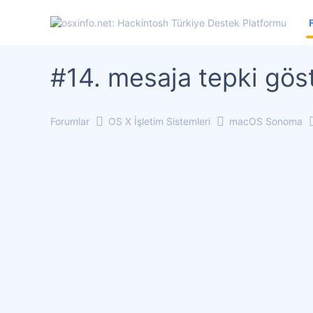
#14. mesaja tepki göst
Forumlar
OS X İşletim Sistemleri
macOS Sonoma