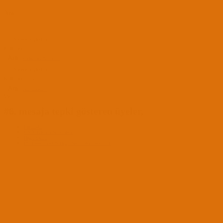
Ara
Sadece başlıkları ara
Kullanıcı:
Ara
Gelişmiş Arama...
Sadece başlıkları ara
Kullanıcı:
Ara
Advanced...
Menü
#6. mesaja tepki gösteren üyeler,
Forumlar
OS X İşletim Sistemleri
High Sierra
Dualboot:macOS High Sierra Windows 8.1