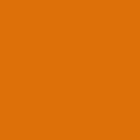
Tümü
(1)
Like
(1)
26 Kas 2024
turko35408
MASTER JEDI
Mesajlar
1,876