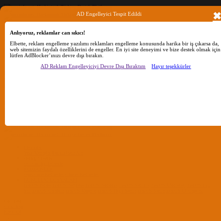
AD Engelleyici Tespit Edildi
Anlıyoruz, reklamlar can sıkıcı!
Ara
Elbette, reklam engelleme yazılımı reklamları engelleme konusunda harika bir iş çıkarsa da,
web sitemizin faydalı özelliklerini de engeller. En iyi site deneyimi ve bize destek olmak için
lütfen AdBlocker’ınızı devre dışı bırakın.
Sadece başlıkları ara
AD Reklam Engelleyiciyi Devre Dışı Bıraktım
Hayır teşekkürler
Kullanıcı:
Ara
Gelişmiş Arama...
Sadece başlıkları ara
Kullanıcı:
Ara
Advanced...
Menü
Forumlar
Yeni Mesajlar
Forumlarda Ara
confıg düzenle
OC Config Düzenle
REHBERLER
OpenCore Rehberler
Clover Rehberler
KURULUM DOSYALARI
macOS Tahoe
macOS Sequoia
macOS Sonoma
macOS Ventura
macOS Monterey
macOS Big
Sur
macOS Catalina
macOS Mojave
macOS High Sierra
macOS Sierra
macOS El Capitan
Forumlar
Giriş Yap
Kayıt Ol