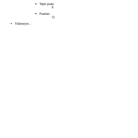
Tepki puanı
8
Puanları
21
Yükleniyor...