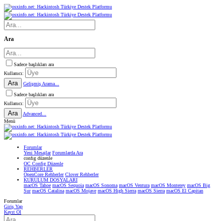
Ara
Sadece başlıkları ara
Kullanıcı:
Ara
Gelişmiş Arama...
Sadece başlıkları ara
Kullanıcı:
Ara
Advanced...
Menü
Forumlar
Yeni Mesajlar
Forumlarda Ara
confıg düzenle
OC Config Düzenle
REHBERLER
OpenCore Rehberler
Clover Rehberler
KURULUM DOSYALARI
macOS Tahoe
macOS Sequoia
macOS Sonoma
macOS Ventura
macOS Monterey
macOS Big
Sur
macOS Catalina
macOS Mojave
macOS High Sierra
macOS Sierra
macOS El Capitan
Forumlar
Giriş Yap
Kayıt Ol