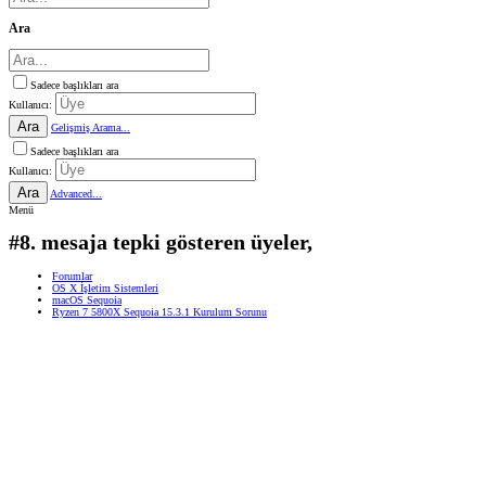
Ara
Sadece başlıkları ara
Kullanıcı:
Ara
Gelişmiş Arama...
Sadece başlıkları ara
Kullanıcı:
Ara
Advanced...
Menü
#8. mesaja tepki gösteren üyeler,
Forumlar
OS X İşletim Sistemleri
macOS Sequoia
Ryzen 7 5800X Sequoia 15.3.1 Kurulum Sorunu