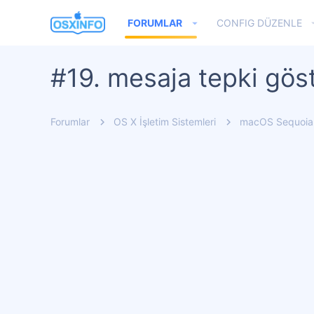
FORUMLAR
CONFIG DÜZENLE
#19. mesaja tepki göst
Forumlar
OS X İşletim Sistemleri
macOS Sequoia