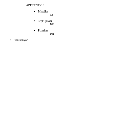
APPRENTICE
Mesajlar
92
Tepki puanı
106
Puanları
101
Yükleniyor...