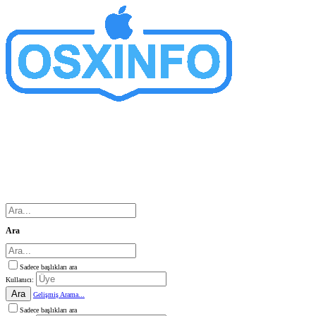
Ara
Sadece başlıkları ara
Kullanıcı:
Ara
Gelişmiş Arama...
Sadece başlıkları ara