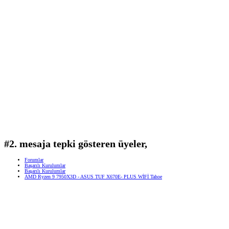
#2. mesaja tepki gösteren üyeler,
Forumlar
Başarılı Kurulumlar
Başarılı Kurulumlar
AMD Ryzen 9 7950X3D - ASUS TUF X670E- PLUS WİFİ Tahoe