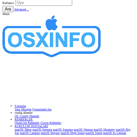
Kullanıcı:
Ara
Advanced...
Menü
Forumlar
Yeni Mesajlar
Forumlarda Ara
confıg düzenle
OC Config Düzenle
REHBERLER
OpenCore Rehberler
Clover Rehberler
KURULUM DOSYALARI
macOS Tahoe
macOS Sequoia
macOS Sonoma
macOS Ventura
macOS Monterey
macOS Big
Sur
macOS Catalina
macOS Mojave
macOS High Sierra
macOS Sierra
macOS El Capitan