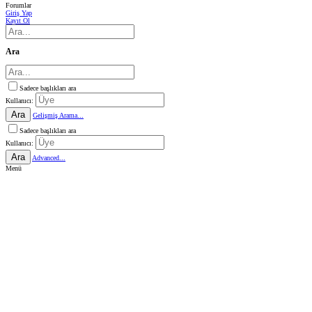
Forumlar
Giriş Yap
Kayıt Ol
Ara
Sadece başlıkları ara
Kullanıcı:
Ara
Gelişmiş Arama...
Sadece başlıkları ara
Kullanıcı:
Ara
Advanced...
Menü