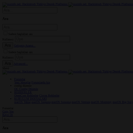
Ara
Sadece başlıkları ara
Kullanıcı:
Ara
Gelişmiş Arama...
Sadece başlıkları ara
Kullanıcı:
Ara
Advanced...
Menü
Forumlar
Yeni Mesajlar
Forumlarda Ara
confıg düzenle
OC Config Düzenle
REHBERLER
OpenCore Rehberler
Clover Rehberler
KURULUM DOSYALARI
macOS Tahoe
macOS Sequoia
macOS Sonoma
macOS Ventura
macOS Monterey
macOS Big Sur
Forumlar
Giriş Yap
Kayıt Ol
Ara