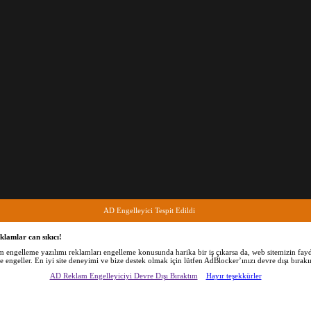
AD Engelleyici Tespit Edildi
klamlar can sıkıcı!
am engelleme yazılımı reklamları engelleme konusunda harika bir iş çıkarsa da, web sitemizin fayd
de engeller. En iyi site deneyimi ve bize destek olmak için lütfen AdBlocker’ınızı devre dışı bırakı
AD Reklam Engelleyiciyi Devre Dışı Bıraktım
Hayır teşekkürler