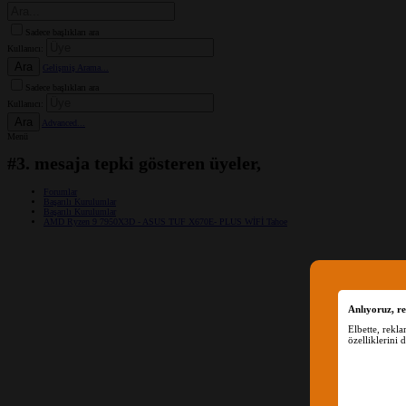
Sadece başlıkları ara
Kullanıcı:
Ara
Gelişmiş Arama...
Sadece başlıkları ara
Kullanıcı:
Ara
Advanced...
Menü
#3. mesaja tepki gösteren üyeler,
Forumlar
Başarılı Kurulumlar
Başarılı Kurulumlar
AMD Ryzen 9 7950X3D - ASUS TUF X670E- PLUS WİFİ Tahoe
Anlıyoruz, re
Elbette, rekl
özelliklerini 