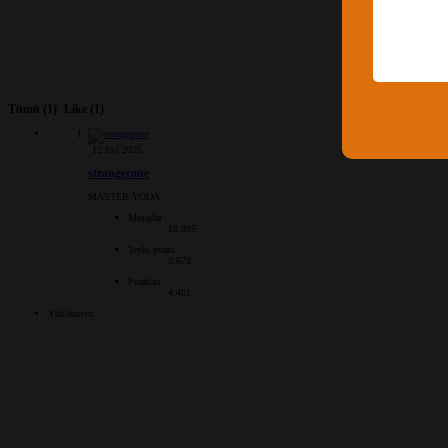
Tümü
(1)
Like
(1)
12 Eyl 2025
strangerone
MASTER YODA
Mesajlar
18,985
Tepki puanı
9,678
Puanları
4,401
Yükleniyor...