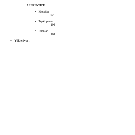
APPRENTICE
Mesajlar
92
Tepki puanı
106
Puanları
101
Yükleniyor...