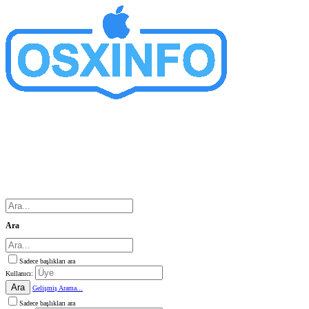
Ara
Sadece başlıkları ara
Kullanıcı:
Ara
Gelişmiş Arama...
Sadece başlıkları ara