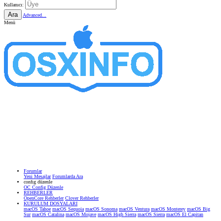
Kullanıcı:
Ara
Advanced...
Menü
Forumlar
Yeni Mesajlar
Forumlarda Ara
confıg düzenle
OC Config Düzenle
REHBERLER
OpenCore Rehberler
Clover Rehberler
KURULUM DOSYALARI
macOS Tahoe
macOS Sequoia
macOS Sonoma
macOS Ventura
macOS Monterey
macOS Big
Sur
macOS Catalina
macOS Mojave
macOS High Sierra
macOS Sierra
macOS El Capitan