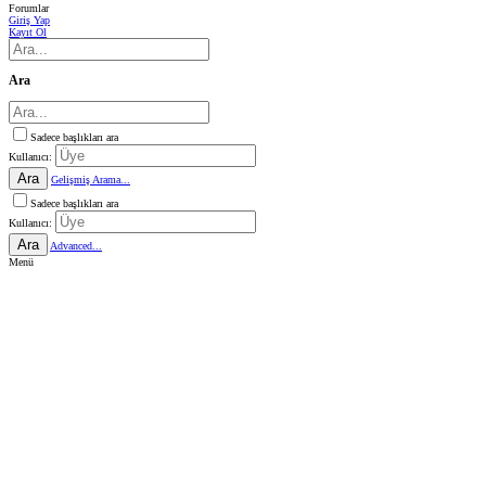
Forumlar
Giriş Yap
Kayıt Ol
Ara
Sadece başlıkları ara
Kullanıcı:
Ara
Gelişmiş Arama...
Sadece başlıkları ara
Kullanıcı:
Ara
Advanced...
Menü