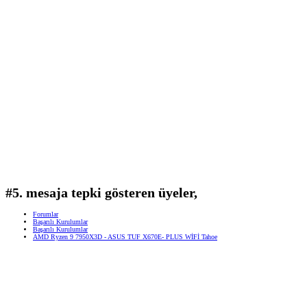
#5. mesaja tepki gösteren üyeler,
Forumlar
Başarılı Kurulumlar
Başarılı Kurulumlar
AMD Ryzen 9 7950X3D - ASUS TUF X670E- PLUS WİFİ Tahoe