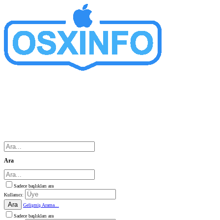
Ara
Sadece başlıkları ara
Kullanıcı:
Ara
Gelişmiş Arama...
Sadece başlıkları ara