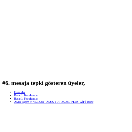
#6. mesaja tepki gösteren üyeler,
Forumlar
Başarılı Kurulumlar
Başarılı Kurulumlar
AMD Ryzen 9 7950X3D - ASUS TUF X670E- PLUS WİFİ Tahoe