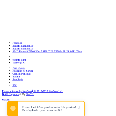
Forumlar
Başarılı Kurulumlar
Başarılı Kurulumlar
AMD Ryzen 9 7950X3D - ASUS TUF X670E- PLUS WİFİ Tahoe
osxinfo-light
Turkce (TR)
Bize Ulaşın
Kullanım ve Şartlar
Gizlilik Politikası
Yardım
Ana Sayfa
RSS
®
Forum software by XenForo
© 2010-2020 XenForo Ltd.
Build Signature
© By
XenTR
Üst
Alt
Forum harici özel yardım kesinlikle yasaktır!
Bu taleplerde uyarı cezası verilir!