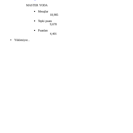
MASTER YODA
Mesajlar
18,985
Tepki puanı
9,678
Puanları
4,401
Yükleniyor...