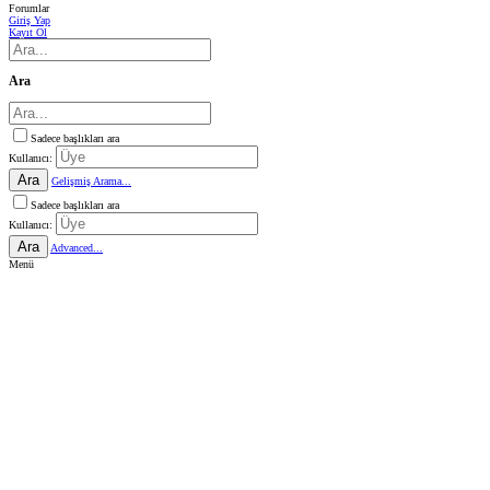
Forumlar
Giriş Yap
Kayıt Ol
Ara
Sadece başlıkları ara
Kullanıcı:
Ara
Gelişmiş Arama...
Sadece başlıkları ara
Kullanıcı:
Ara
Advanced...
Menü