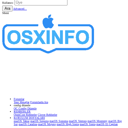
Kullanıcı:
Ara
Advanced...
Menü
Forumlar
Yeni Mesajlar
Forumlarda Ara
confıg düzenle
OC Config Düzenle
REHBERLER
OpenCore Rehberler
Clover Rehberler
KURULUM DOSYALARI
macOS Tahoe
macOS Sequoia
macOS Sonoma
macOS Ventura
macOS Monterey
macOS Big
Sur
macOS Catalina
macOS Mojave
macOS High Sierra
macOS Sierra
macOS El Capitan