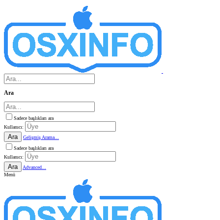
Ara
Sadece başlıkları ara
Kullanıcı:
Ara
Gelişmiş Arama...
Sadece başlıkları ara
Kullanıcı:
Ara
Advanced...
Menü