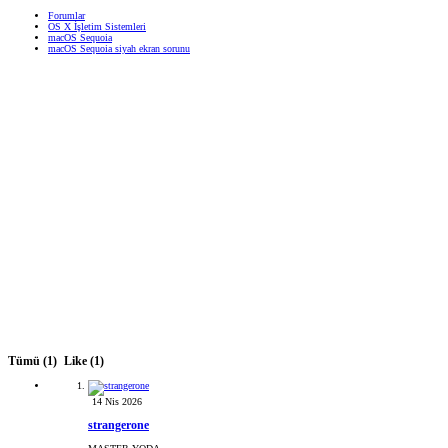
Forumlar
OS X İşletim Sistemleri
macOS Sequoia
macOS Sequoia siyah ekran sorunu
Tümü
(1)
Like
(1)
14 Nis 2026
strangerone