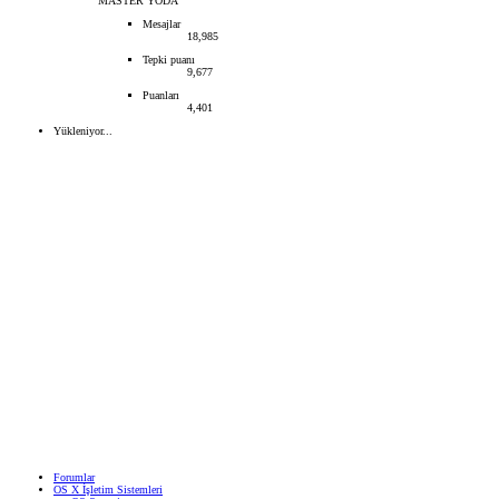
MASTER YODA
Mesajlar
18,985
Tepki puanı
9,677
Puanları
4,401
Yükleniyor...
Forumlar
OS X İşletim Sistemleri