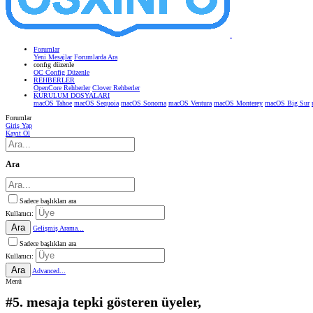
Forumlar
Yeni Mesajlar
Forumlarda Ara
confıg düzenle
OC Config Düzenle
REHBERLER
OpenCore Rehberler
Clover Rehberler
KURULUM DOSYALARI
macOS Tahoe
macOS Sequoia
macOS Sonoma
macOS Ventura
macOS Monterey
macOS Big Sur
Forumlar
Giriş Yap
Kayıt Ol
Ara
Sadece başlıkları ara
Kullanıcı:
Ara
Gelişmiş Arama...
Sadece başlıkları ara
Kullanıcı:
Ara
Advanced...
Menü
#5. mesaja tepki gösteren üyeler,