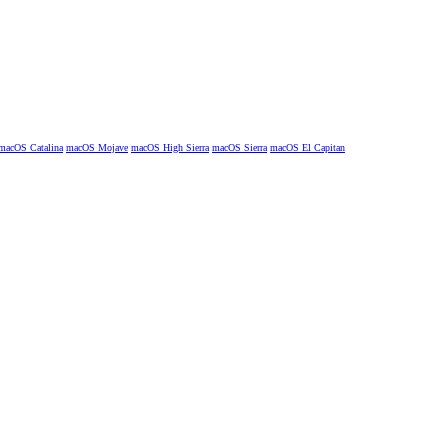
macOS Catalina
macOS Mojave
macOS High Sierra
macOS Sierra
macOS El Capitan