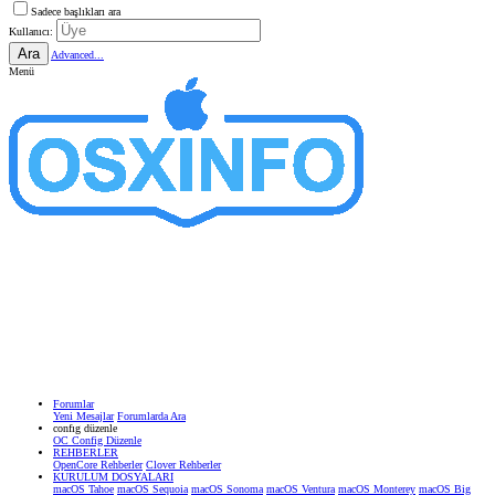
Sadece başlıkları ara
Kullanıcı:
Ara
Advanced...
Menü
Forumlar
Yeni Mesajlar
Forumlarda Ara
confıg düzenle
OC Config Düzenle
REHBERLER
OpenCore Rehberler
Clover Rehberler
KURULUM DOSYALARI
macOS Tahoe
macOS Sequoia
macOS Sonoma
macOS Ventura
macOS Monterey
macOS Big