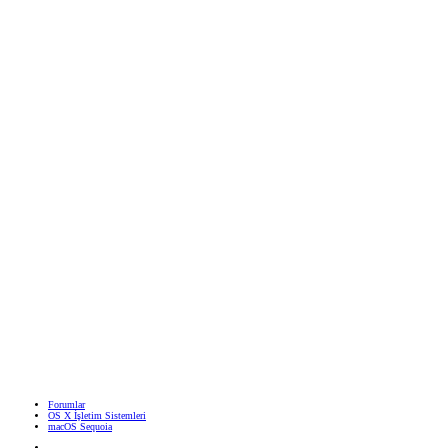
Forumlar
OS X İşletim Sistemleri
macOS Sequoia