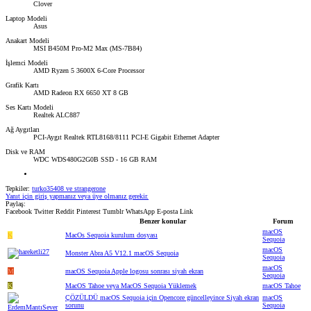
Clover
Laptop Modeli
Asus
Anakart Modeli
MSI B450M Pro-M2 Max (MS-7B84)
İşlemci Modeli
AMD Ryzen 5 3600X 6-Core Processor
Grafik Kartı
AMD Radeon RX 6650 XT 8 GB
Ses Kartı Modeli
Realtek ALC887
Ağ Aygıtları
PCI-Aygıt Realtek RTL8168/8111 PCI-E Gigabit Ethernet Adapter
Disk ve RAM
WDC WDS480G2G0B SSD - 16 GB RAM
Tepkiler:
turko35408
ve
strangerone
Yanıt için giriş yapmanız veya üye olmanız gerekir.
Paylaş:
Facebook
Twitter
Reddit
Pinterest
Tumblr
WhatsApp
E-posta
Link
Benzer konular
Forum
macOS
K
MacOs Sequoia kurulum dosyası
Sequoia
macOS
Monster Abra A5 V12.1 macOS Sequoia
Sequoia
macOS
M
macOS Sequoia Apple logosu sonrası siyah ekran
Sequoia
K
MacOS Tahoe veya MacOS Sequoia Yüklemek
macOS Tahoe
ÇÖZÜLDÜ
macOS Sequoia için Opencore güncelleyince Siyah ekran
macOS
sorunu
Sequoia