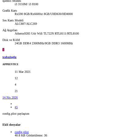
İşlemci Modeli
i3 3110M/ i3 8100
Grafik Kartı
Rx590 8GB/Rx6600xt 8GB/UHD630/HD4000
Ses Kartı Modeli
ALC887/ALC269
Ağ Aygıtları
Atheros9285 Usb Wifi TL722N RTL8111/RTL8100
Disk ve RAM
24GB DDR4 2300MHz/8GB DDR3 1600MHz
T
tcobuloglu
APPRENTICE
11 Mar 2021
12
4
21
14 Nis 2026
#5
config.plist paylaştım
Ekli dosyalar
config.plist
40.8 KB
Görüntüleme: 36