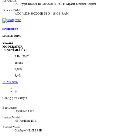
Ağ Aygıtları
PCI-Aygıt Realtek RTL8168/8111 PCI-E Gigabit Ethernet Adapter
Disk ve RAM
WDC WDS480G2G0B SSD - 16 GB RAM
strangerone
MASTER YODA
Yönetici
MODERATOR
DENEYİMLİ ÜYE
9 Haz 2017
18,985
9,678
4,401
14 Nis 2026
#4
Config.plist ekleyin.
BootLoader
OpenCore 1.0.7
Laptop Modeli
HP Pavilion 15-E
Anakart Modeli
Gigabyte H310M S2H