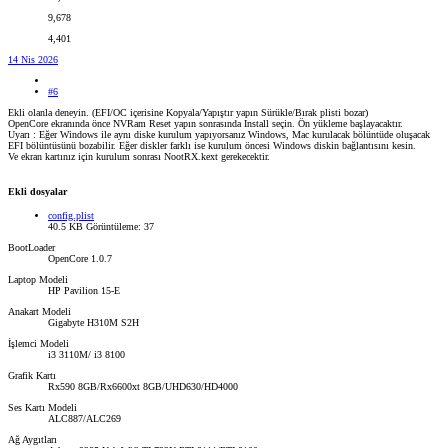
9,678
4,401
14 Nis 2026
#6
Ekli olanla deneyin. (EFI/OC içerisine Kopyala/Yapıştır yapın Sürükle/Bırak plisti bozar)
OpenCore ekranında önce NVRam Reset yapın sonrasında Install seçin. Ön yükleme başlayacaktır.
Uyarı : Eğer Windows ile aynı diske kurulum yapıyorsanız Windows, Mac kurulacak bölüntüde oluşacak
EFI bölüntüsünü bozabilir. Eğer diskler farklı ise kurulum öncesi Windows diskin bağlantısını kesin.
Ve ekran kartınız için kurulum sonrası NootRX.kext gerekecektir.
Ekli dosyalar
config.plist
40.5 KB
Görüntüleme: 37
BootLoader
OpenCore 1.0.7
Laptop Modeli
HP Pavilion 15-E
Anakart Modeli
Gigabyte H310M S2H
İşlemci Modeli
i3 3110M/ i3 8100
Grafik Kartı
Rx590 8GB/Rx6600xt 8GB/UHD630/HD4000
Ses Kartı Modeli
ALC887/ALC269
Ağ Aygıtları