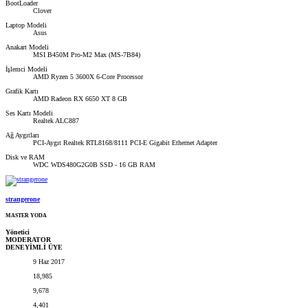
BootLoader
Clover
Laptop Modeli
Asus
Anakart Modeli
MSI B450M Pro-M2 Max (MS-7B84)
İşlemci Modeli
AMD Ryzen 5 3600X 6-Core Processor
Grafik Kartı
AMD Radeon RX 6650 XT 8 GB
Ses Kartı Modeli
Realtek ALC887
Ağ Aygıtları
PCI-Aygıt Realtek RTL8168/8111 PCI-E Gigabit Ethernet Adapter
Disk ve RAM
WDC WDS480G2G0B SSD - 16 GB RAM
strangerone
MASTER YODA
Yönetici
MODERATOR
DENEYİMLİ ÜYE
9 Haz 2017
18,985
9,678
4,401