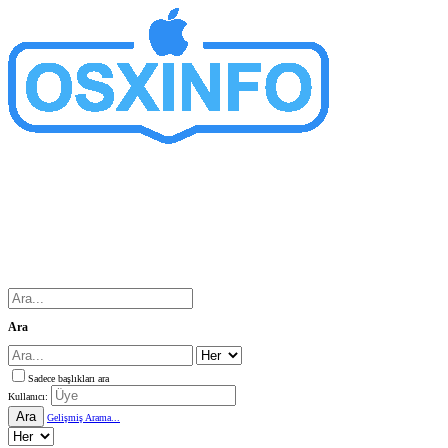
Ara
Sadece başlıkları ara
Kullanıcı:
Ara
Gelişmiş Arama...