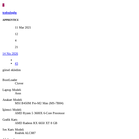
T
tcobuloglu
APPRENTICE
11 Mar 2021
12
4
21
14 Nis 2026
#3
görsel ekledim
BootLoader
Clover
Laptop Modeli
Asus
Anakart Modeli
MSI B450M Pro-M2 Max (MS-7B84)
İşlemci Modeli
AMD Ryzen 5 3600X 6-Core Processor
Grafik Kartı
AMD Radeon RX 6650 XT 8 GB
Ses Kartı Modeli
Realtek ALC887