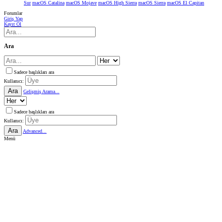
Sur
macOS Catalina
macOS Mojave
macOS High Sierra
macOS Sierra
macOS El Capitan
Forumlar
Giriş Yap
Kayıt Ol
Ara
Sadece başlıkları ara
Kullanıcı:
Ara
Gelişmiş Arama...
Sadece başlıkları ara
Kullanıcı:
Ara
Advanced...
Menü