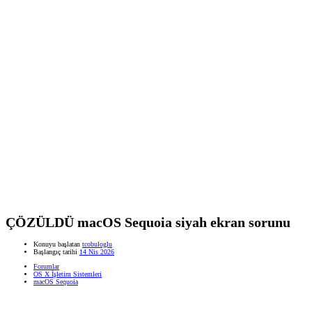
ÇÖZÜLDÜ
macOS Sequoia siyah ekran sorunu
Konuyu başlatan
tcobuloglu
Başlangıç tarihi
14 Nis 2026
Forumlar
OS X İşletim Sistemleri
macOS Sequoia