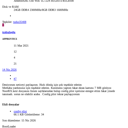
Atheros9285 Usb Wifi TL722N RTL8111/RTL8100
Disk ve RAM
24GB DDR4 2300MHz/8GB DDR3 1600MHz
Tepkiler:
turko35408
T
tcobuloglu
APPRENTICE
11 Mar 2021
12
4
21
14 Nis 2026
#7
Deniyorum neticeyi paylaşırım. Hızlı dönüş için çok teşekkür ederim
Merhaba yardımınız için teşekkür ederim. Kurulumu yaptım fakat ekran kartımı 7 MB görüyor.
NootRX.kext dosyasını forum sayfalarından bulup config.plist içerisine entegre ettim fakat yinede
tanımadı. sorun ne olabilir acaba . Config.plist tekrar paylaşıyorum
Ekli dosyalar
config.plist
66.1 KB
Görüntüleme: 34
Son düzenleme:
15 Nis 2026
BootLoader