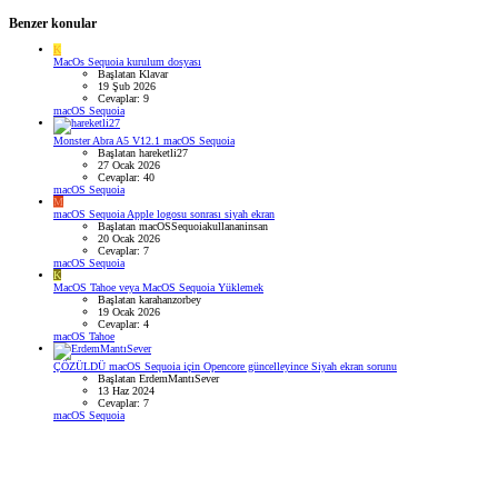
Benzer konular
K
MacOs Sequoia kurulum dosyası
Başlatan Klavar
19 Şub 2026
Cevaplar: 9
macOS Sequoia
Monster Abra A5 V12.1 macOS Sequoia
Başlatan hareketli27
27 Ocak 2026
Cevaplar: 40
macOS Sequoia
M
macOS Sequoia Apple logosu sonrası siyah ekran
Başlatan macOSSequoiakullananinsan
20 Ocak 2026
Cevaplar: 7
macOS Sequoia
K
MacOS Tahoe veya MacOS Sequoia Yüklemek
Başlatan karahanzorbey
19 Ocak 2026
Cevaplar: 4
macOS Tahoe
ÇÖZÜLDÜ
macOS Sequoia için Opencore güncelleyince Siyah ekran sorunu
Başlatan ErdemMantıSever
13 Haz 2024
Cevaplar: 7
macOS Sequoia