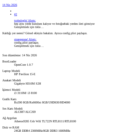
14 Nis 2026
#2
tcobuloglu' Alıntı:
hep aynı yerde kurulum kalıyor ve fotoğraftaki yerden ileri gitmiyor
Genişletmek için tıkla ...
Kaldığı yer neresi? Görsel ekleyin bakalım. Ayrıca config.plist paylaşın.
strangerone' Alıntı:
config.plist paylaşın.
Genişletmek için tıkla ...
Son düzenleme:
14 Nis 2026
BootLoader
OpenCore 1.0.7
Laptop Modeli
HP Pavilion 15-E
Anakart Modeli
Gigabyte H310M S2H
İşlemci Modeli
i3 3110M/ i3 8100
Grafik Kartı
Rx590 8GB/Rx6600xt 8GB/UHD630/HD4000
Ses Kartı Modeli
ALC887/ALC269
Ağ Aygıtları
Atheros9285 Usb Wifi TL722N RTL8111/RTL8100
Disk ve RAM
24GB DDR4 2300MHz/8GB DDR3 1600MHz