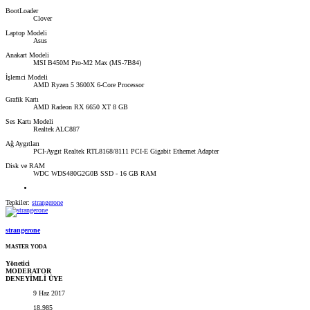
BootLoader
Clover
Laptop Modeli
Asus
Anakart Modeli
MSI B450M Pro-M2 Max (MS-7B84)
İşlemci Modeli
AMD Ryzen 5 3600X 6-Core Processor
Grafik Kartı
AMD Radeon RX 6650 XT 8 GB
Ses Kartı Modeli
Realtek ALC887
Ağ Aygıtları
PCI-Aygıt Realtek RTL8168/8111 PCI-E Gigabit Ethernet Adapter
Disk ve RAM
WDC WDS480G2G0B SSD - 16 GB RAM
Tepkiler:
strangerone
strangerone
MASTER YODA
Yönetici
MODERATOR
DENEYİMLİ ÜYE
9 Haz 2017
18,985