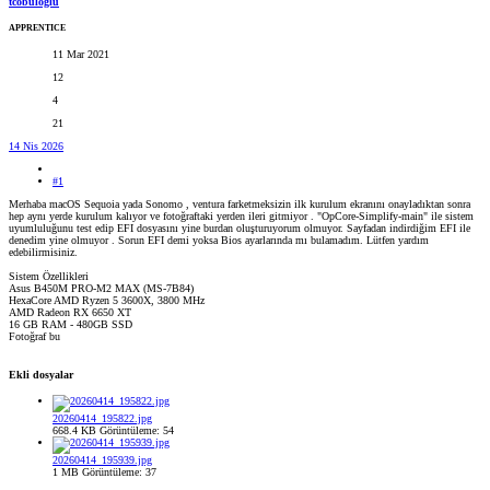
tcobuloglu
APPRENTICE
11 Mar 2021
12
4
21
14 Nis 2026
#1
Merhaba macOS Sequoia yada Sonomo , ventura farketmeksizin ilk kurulum ekranını onayladıktan sonra
hep aynı yerde kurulum kalıyor ve fotoğraftaki yerden ileri gitmiyor . "OpCore-Simplify-main" ile sistem
uyumluluğunu test edip EFI dosyasını yine burdan oluşturuyorum olmuyor. Sayfadan indirdiğim EFI ile
denedim yine olmuyor . Sorun EFI demi yoksa Bios ayarlarında mı bulamadım. Lütfen yardım
edebilirmisiniz.
Sistem Özellikleri
Asus B450M PRO-M2 MAX (MS-7B84)
HexaCore AMD Ryzen 5 3600X, 3800 MHz
AMD Radeon RX 6650 XT
16 GB RAM - 480GB SSD
Fotoğraf bu
Ekli dosyalar
20260414_195822.jpg
668.4 KB
Görüntüleme: 54
20260414_195939.jpg
1 MB
Görüntüleme: 37