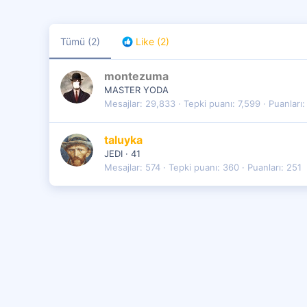
Tümü
(2)
Like
(2)
montezuma
MASTER YODA
Mesajlar
29,833
Tepki puanı
7,599
Puanları
taluyka
JEDI
·
41
Mesajlar
574
Tepki puanı
360
Puanları
251