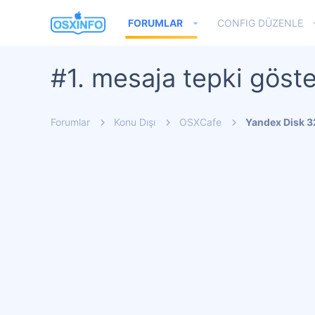
FORUMLAR
CONFIG DÜZENLE
#1. mesaja tepki göste
Forumlar
Konu Dışı
OSXCafe