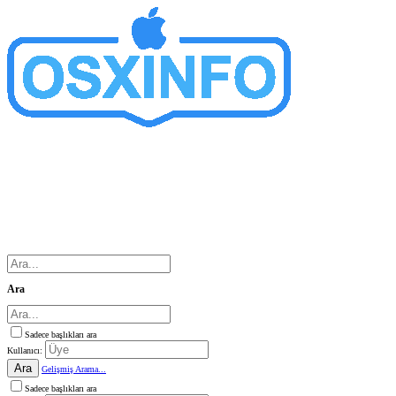
Ara
Sadece başlıkları ara
Kullanıcı:
Ara
Gelişmiş Arama...
Sadece başlıkları ara