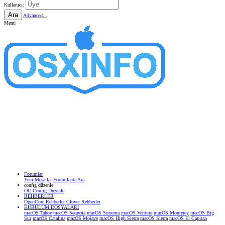
Kullanıcı:
Ara
Advanced...
Menü
Forumlar
Yeni Mesajlar
Forumlarda Ara
confıg düzenle
OC Config Düzenle
REHBERLER
OpenCore Rehberler
Clover Rehberler
KURULUM DOSYALARI
macOS Tahoe
macOS Sequoia
macOS Sonoma
macOS Ventura
macOS Monterey
macOS Big
Sur
macOS Catalina
macOS Mojave
macOS High Sierra
macOS Sierra
macOS El Capitan