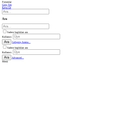
Forumlar
Giriş Yap
Kayıt Ol
Ara
Sadece başlıkları ara
Kullanıcı:
Ara
Gelişmiş Arama...
Sadece başlıkları ara
Kullanıcı:
Ara
Advanced...
Menü