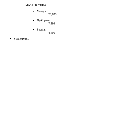
MASTER YODA
Mesajlar
29,833
Tepki puanı
7,599
Puanları
4,401
Yükleniyor...