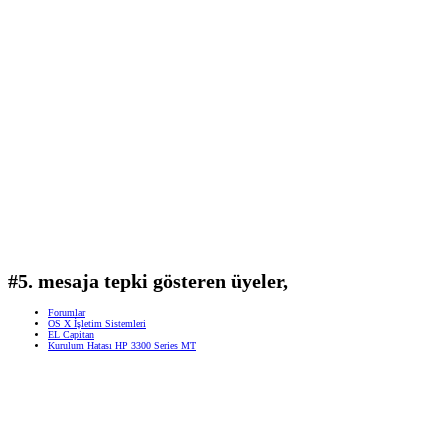
#5. mesaja tepki gösteren üyeler,
Forumlar
OS X İşletim Sistemleri
EL Capitan
Kurulum Hatası HP 3300 Series MT