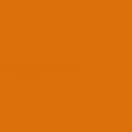
Ara
Sadece başlıkları ara
Kullanıcı:
Ara
Gelişmiş Arama...
Sadece başlıkları ara
Kullanıcı:
Ara
Advanced...
Menü
#3. mesaja tepki gösteren üyeler,
Forumlar
OS X İşletim Sistemleri
Sierra
Sierra güncelleme sonrası yeniden başlatıyor