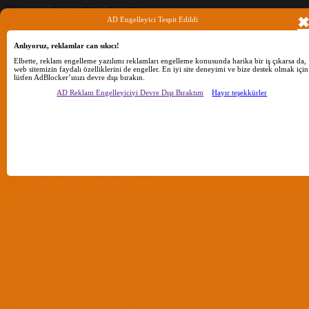
AD Engelleyici Tespit Edildi
Anlıyoruz, reklamlar can sıkıcı!
Ara
Elbette, reklam engelleme yazılımı reklamları engelleme konusunda harika bir iş çıkarsa da,
web sitemizin faydalı özelliklerini de engeller. En iyi site deneyimi ve bize destek olmak için
lütfen AdBlocker’ınızı devre dışı bırakın.
Sadece başlıkları ara
AD Reklam Engelleyiciyi Devre Dışı Bıraktım
Hayır teşekkürler
Kullanıcı:
Ara
Gelişmiş Arama...
Sadece başlıkları ara
Kullanıcı:
Ara
Advanced...
Menü
Forumlar
Yeni Mesajlar
Forumlarda Ara
confıg düzenle
OC Config Düzenle
REHBERLER
OpenCore Rehberler
Clover Rehberler
KURULUM DOSYALARI
macOS Tahoe
macOS Sequoia
macOS Sonoma
macOS Ventura
macOS Monterey
macOS Big
Sur
macOS Catalina
macOS Mojave
macOS High Sierra
macOS Sierra
macOS El Capitan
Forumlar
Giriş Yap
Kayıt Ol