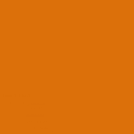
Tümü
(1)
Like
(1)
8 Tem 2019
montezuma
MASTER YODA
Mesajlar
29,833