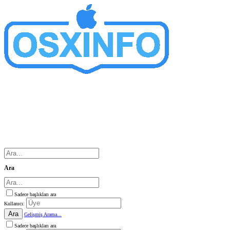
Ara
Sadece başlıkları ara
Kullanıcı:
Ara
Gelişmiş Arama...
Sadece başlıkları ara