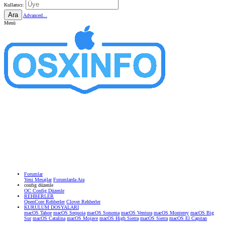
Kullanıcı:
Ara
Advanced...
Menü
Forumlar
Yeni Mesajlar
Forumlarda Ara
confıg düzenle
OC Config Düzenle
REHBERLER
OpenCore Rehberler
Clover Rehberler
KURULUM DOSYALARI
macOS Tahoe
macOS Sequoia
macOS Sonoma
macOS Ventura
macOS Monterey
macOS Big
Sur
macOS Catalina
macOS Mojave
macOS High Sierra
macOS Sierra
macOS El Capitan