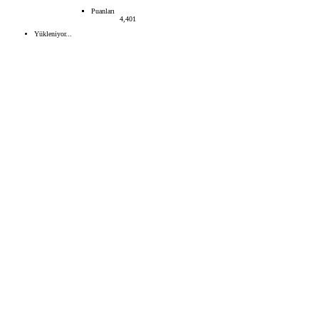
Puanları
4,401
Yükleniyor...