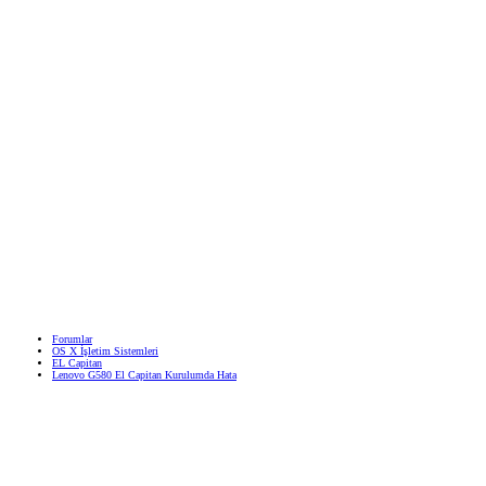
Forumlar
OS X İşletim Sistemleri
EL Capitan
Lenovo G580 El Capitan Kurulumda Hata