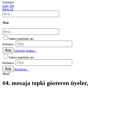
Forumlar
Giriş Yap
Kayıt Ol
Ara
Sadece başlıkları ara
Kullanıcı:
Ara
Gelişmiş Arama...
Sadece başlıkları ara
Kullanıcı:
Ara
Advanced...
Menü
#4. mesaja tepki gösteren üyeler,