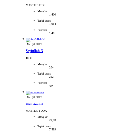
MASTER JEDI
Mesajlar
1,400
Tepki puanı
1,014
Puanları
1,401
15 Eyl 2019
Seyfullah N
JEDI
Mesajlar
204
Tepki puanı
212
Puanları
301
15 Eyl 2019
montezuma
MASTER YODA
Mesajlar
29,833
Tepki puanı
7,599