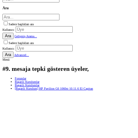
Ara
Sadece başlıkları ara
Kullanıcı:
Ara
Gelişmiş Arama...
Sadece başlıkları ara
Kullanıcı:
Ara
Advanced...
Menü
#9. mesaja tepki gösteren üyeler,
Forumlar
Başarılı Kurulumlar
Başarılı Kurulumlar
[Başarılı Kurulum] HP Pavilion G6 1060st 10.11.6 El Capitan