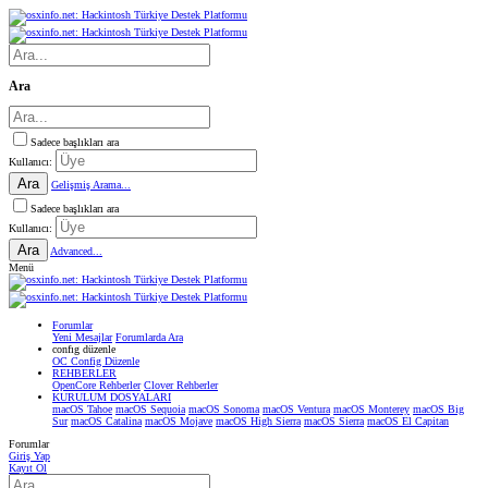
Ara
Sadece başlıkları ara
Kullanıcı:
Ara
Gelişmiş Arama...
Sadece başlıkları ara
Kullanıcı:
Ara
Advanced...
Menü
Forumlar
Yeni Mesajlar
Forumlarda Ara
confıg düzenle
OC Config Düzenle
REHBERLER
OpenCore Rehberler
Clover Rehberler
KURULUM DOSYALARI
macOS Tahoe
macOS Sequoia
macOS Sonoma
macOS Ventura
macOS Monterey
macOS Big
Sur
macOS Catalina
macOS Mojave
macOS High Sierra
macOS Sierra
macOS El Capitan
Forumlar
Giriş Yap
Kayıt Ol