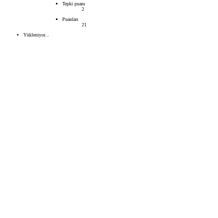
Tepki puanı
2
Puanları
21
Yükleniyor...