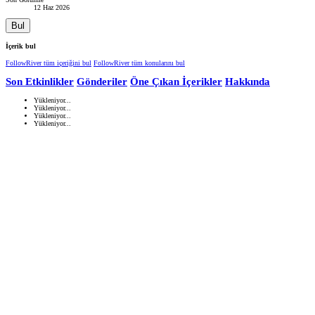
12 Haz 2026
Bul
İçerik bul
FollowRiver tüm içeriğini bul
FollowRiver tüm konularını bul
Son Etkinlikler
Gönderiler
Öne Çıkan İçerikler
Hakkında
Yükleniyor...
Yükleniyor...
Yükleniyor...
Yükleniyor...