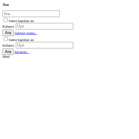
Ara
Sadece başlıkları ara
Kullanıcı:
Ara
Gelişmiş Arama...
Sadece başlıkları ara
Kullanıcı:
Ara
Advanced...
Menü