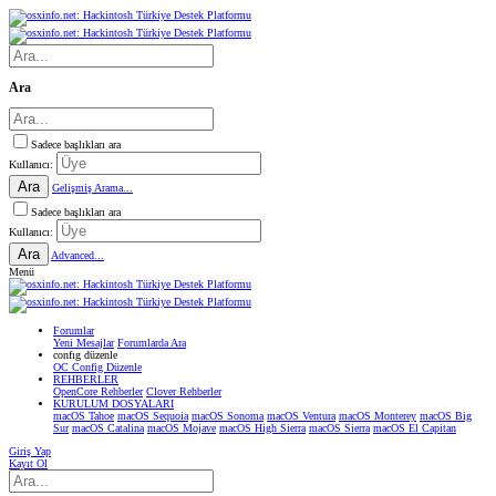
Ara
Sadece başlıkları ara
Kullanıcı:
Ara
Gelişmiş Arama...
Sadece başlıkları ara
Kullanıcı:
Ara
Advanced...
Menü
Forumlar
Yeni Mesajlar
Forumlarda Ara
confıg düzenle
OC Config Düzenle
REHBERLER
OpenCore Rehberler
Clover Rehberler
KURULUM DOSYALARI
macOS Tahoe
macOS Sequoia
macOS Sonoma
macOS Ventura
macOS Monterey
macOS Big
Sur
macOS Catalina
macOS Mojave
macOS High Sierra
macOS Sierra
macOS El Capitan
Giriş Yap
Kayıt Ol