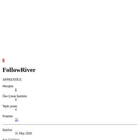
F
FollowRiver
APPRENTICE
Mesajlar
6
Öne Çıkan İçerikler
0
Tepki puanı
4
Puanları
21
Katılım
31 May 2026
Son Görülme