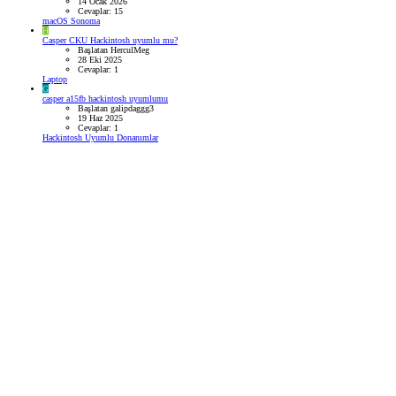
14 Ocak 2026
Cevaplar: 15
macOS Sonoma
H
Casper CKU Hackintosh uyumlu mu?
Başlatan HerculMeg
28 Eki 2025
Cevaplar: 1
Laptop
G
casper a15fb hackintosh uyumlumu
Başlatan galipdaggg3
19 Haz 2025
Cevaplar: 1
Hackintosh Uyumlu Donanımlar