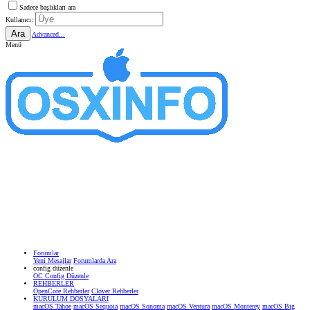
Sadece başlıkları ara
Kullanıcı:
Ara
Advanced...
Menü
Forumlar
Yeni Mesajlar
Forumlarda Ara
confıg düzenle
OC Config Düzenle
REHBERLER
OpenCore Rehberler
Clover Rehberler
KURULUM DOSYALARI
macOS Tahoe
macOS Sequoia
macOS Sonoma
macOS Ventura
macOS Monterey
macOS Big