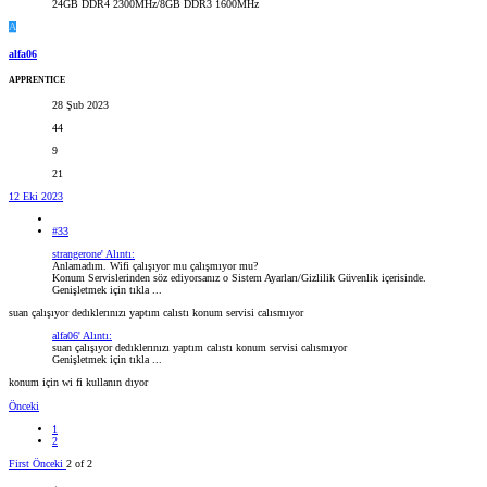
24GB DDR4 2300MHz/8GB DDR3 1600MHz
A
alfa06
APPRENTICE
28 Şub 2023
44
9
21
12 Eki 2023
#33
strangerone' Alıntı:
Anlamadım. Wifi çalışıyor mu çalışmıyor mu?
Konum Servislerinden söz ediyorsanız o Sistem Ayarları/Gizlilik Güvenlik içerisinde.
Genişletmek için tıkla ...
suan çalışıyor dedıklerınızı yaptım calıstı konum servisi calısmıyor
alfa06' Alıntı:
suan çalışıyor dedıklerınızı yaptım calıstı konum servisi calısmıyor
Genişletmek için tıkla ...
konum için wi fi kullanın dıyor
Önceki
1
2
First
Önceki
2 of 2