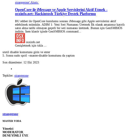
strangerone' Alıntı:
OpenCore ile iMessage ve Apple Servislerini Aktif Etmek -
osxinfo.net: Hackintosh Türkiye Destek Platformu
BU rehber ile OpenCore kurulumu sonrası iMessage gibi Apple servislerini aktif
edebilmek mümkün. ADIM 1: Yeni Seri Numarası Üretmek İlk olarak amazımız kayıtlı
satın alma tarihi olmayan geçerli bir seri numarası üretmek. Bunun için GenSMBIOS
indirin. İnen klasör içinde GenSMBIOS.command...
osxinfo.net
Genişletmek için tıkla ...
srutil disable komutunu girin ve enter
5. Sonra sudo spctl --master-disable komutunu da yaptım
Son düzenleme:
12 Eki 2023
Tepkiler:
strangerone
strangerone
MASTER YODA
Yönetici
MODERATOR
DENEYİMLİ ÜYE