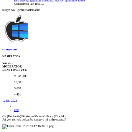
Ekli dosyayı görüntüle 50983
Ekli dosyayı görüntüle 50984
Genişletmek için tıkla ...
buraya nasıl girdiniz anlamadım
strangerone
MASTER YODA
Yönetici
MODERATOR
DENEYİMLİ ÜYE
9 Haz 2017
18,985
9,678
4,401
12 Eki 2023
#30
Git (Üst bantta)/Bilgisayar/Ventura/Library (Kitaplık)
Ağ yok net yok derken bu simgeye mi tıklıyorsunuz?