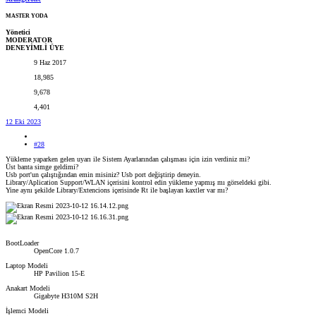
MASTER YODA
Yönetici
MODERATOR
DENEYİMLİ ÜYE
9 Haz 2017
18,985
9,678
4,401
12 Eki 2023
#28
Yükleme yaparken gelen uyarı ile Sistem Ayarlarından çalışması için izin verdiniz mi?
Üst banta simge geldimi?
Usb port'un çalıştığından emin misiniz? Usb port değiştirip deneyin.
Library/Aplication Support/WLAN içerisini kontrol edin yükleme yapmış mı görseldeki gibi.
Yine aynı şekilde Library/Extencions içerisinde Rt ile başlayan kaxtler var mı?
BootLoader
OpenCore 1.0.7
Laptop Modeli
HP Pavilion 15-E
Anakart Modeli
Gigabyte H310M S2H
İşlemci Modeli