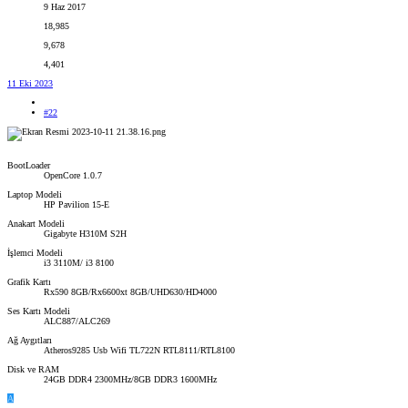
9 Haz 2017
18,985
9,678
4,401
11 Eki 2023
#22
BootLoader
OpenCore 1.0.7
Laptop Modeli
HP Pavilion 15-E
Anakart Modeli
Gigabyte H310M S2H
İşlemci Modeli
i3 3110M/ i3 8100
Grafik Kartı
Rx590 8GB/Rx6600xt 8GB/UHD630/HD4000
Ses Kartı Modeli
ALC887/ALC269
Ağ Aygıtları
Atheros9285 Usb Wifi TL722N RTL8111/RTL8100
Disk ve RAM
24GB DDR4 2300MHz/8GB DDR3 1600MHz
A