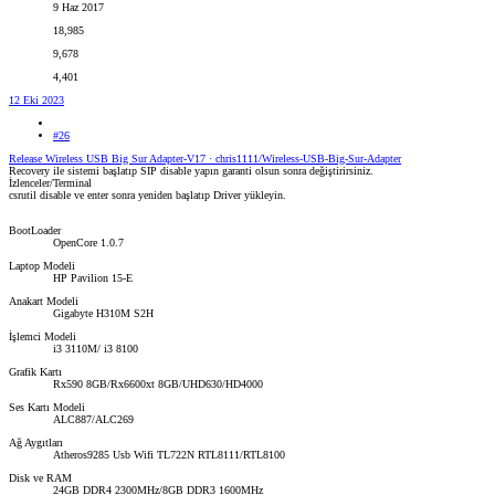
9 Haz 2017
18,985
9,678
4,401
12 Eki 2023
#26
Release Wireless USB Big Sur Adapter-V17 · chris1111/Wireless-USB-Big-Sur-Adapter
Recovery ile sistemi başlatıp SIP disable yapın garanti olsun sonra değiştirirsiniz.
İzlenceler/Terminal
csrutil disable ve enter sonra yeniden başlatıp Driver yükleyin.
BootLoader
OpenCore 1.0.7
Laptop Modeli
HP Pavilion 15-E
Anakart Modeli
Gigabyte H310M S2H
İşlemci Modeli
i3 3110M/ i3 8100
Grafik Kartı
Rx590 8GB/Rx6600xt 8GB/UHD630/HD4000
Ses Kartı Modeli
ALC887/ALC269
Ağ Aygıtları
Atheros9285 Usb Wifi TL722N RTL8111/RTL8100
Disk ve RAM
24GB DDR4 2300MHz/8GB DDR3 1600MHz