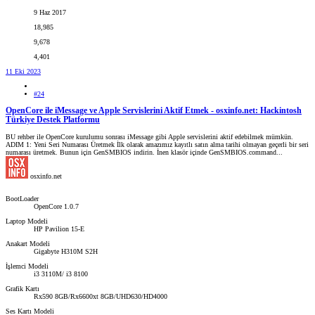
9 Haz 2017
18,985
9,678
4,401
11 Eki 2023
#24
OpenCore ile iMessage ve Apple Servislerini Aktif Etmek - osxinfo.net: Hackintosh
Türkiye Destek Platformu
BU rehber ile OpenCore kurulumu sonrası iMessage gibi Apple servislerini aktif edebilmek mümkün.
ADIM 1: Yeni Seri Numarası Üretmek İlk olarak amazımız kayıtlı satın alma tarihi olmayan geçerli bir seri
numarası üretmek. Bunun için GenSMBIOS indirin. İnen klasör içinde GenSMBIOS.command...
osxinfo.net
BootLoader
OpenCore 1.0.7
Laptop Modeli
HP Pavilion 15-E
Anakart Modeli
Gigabyte H310M S2H
İşlemci Modeli
i3 3110M/ i3 8100
Grafik Kartı
Rx590 8GB/Rx6600xt 8GB/UHD630/HD4000
Ses Kartı Modeli