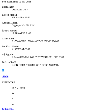
Son düzenleme:
12 Eki 2023
BootLoader
OpenCore 1.0.7
Laptop Modeli
HP Pavilion 15-E
Anakart Modeli
Gigabyte H310M S2H
İşlemci Modeli
i3 3110M/ i3 8100
Grafik Kartı
Rx590 8GB/Rx6600xt 8GB/UHD630/HD4000
Ses Kartı Modeli
ALC887/ALC269
Ağ Aygıtları
Atheros9285 Usb Wifi TL722N RTL8111/RTL8100
Disk ve RAM
24GB DDR4 2300MHz/8GB DDR3 1600MHz
A
alfa06
APPRENTICE
28 Şub 2023
44
9
21
12 Eki 2023