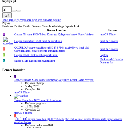
Sayfaya git
Git
Yanıt için giriş yapmanız veya üye olmanız gerekir.
Paylaş:
Facebook
Twitter
Reddit
Pinterest
Tumblr
WhatsApp
E-posta
Link
Benzer konular
Forum
B
Casper Nirvana S500 Tahoe Kurmaya Çalışırken kernel Panic Veriyor.
macOS Tahoe
Casper Excalibur G770 macOS kurulumu
macOS Sonoma
ÇÖZÜLDÜ
casper excalibur g850 i7 8750h gtx1050 ve intel uhd
B
macOS Sonoma
630ekran kartlı pcye sonoma kurulum hatası
H
Casper CKU Hackintosh uyumlu mu?
Laptop
Hackintosh Uyumlu
G
casper a15fb hackintosh uyumlumu
Donanımlar
Benzer konular
B
Casper Nirvana S500 Tahoe Kurmaya Çalışırken kernel Panic Veriyor.
Başlatan bbprop
5 May 2026
Cevaplar: 10
macOS Tahoe
Casper Excalibur G770 macOS kurulumu
Başlatan ycagdass
11 Nis 2026
Cevaplar: 22
macOS Sonoma
B
ÇÖZÜLDÜ
casper excalibur g850 i7 8750h gtx1050 ve intel uhd 630ekran kartlı pcye sonoma
kurulum hatası
Başlatan berketuran6161