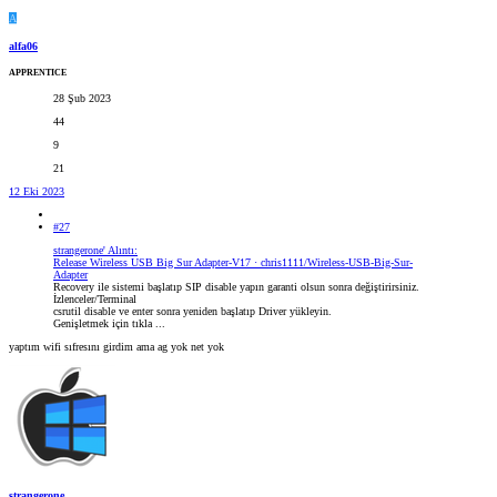
A
alfa06
APPRENTICE
28 Şub 2023
44
9
21
12 Eki 2023
#27
strangerone' Alıntı:
Release Wireless USB Big Sur Adapter-V17 · chris1111/Wireless-USB-Big-Sur-
Adapter
Recovery ile sistemi başlatıp SIP disable yapın garanti olsun sonra değiştirirsiniz.
İzlenceler/Terminal
csrutil disable ve enter sonra yeniden başlatıp Driver yükleyin.
Genişletmek için tıkla ...
yaptım wifi sıfresını girdim ama ag yok net yok
strangerone