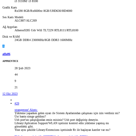
i3 3110M/ i3 8100
Grafik Kartı
Rx590 8GB/Rx6600xt 8GB/UHD630/HD4000
Ses Kartı Modeli
ALC887/ALC269
Ağ Aygıtları
Atheros9285 Usb Wifi TL722N RTL8111/RTL8100
Disk ve RAM
24GB DDR4 2300MHz/8GB DDR3 1600MHz
A
alfa06
APPRENTICE
28 Şub 2023
44
9
21
12 Eki 2023
#29
strangerone' Alıntı:
Yükleme yaparken gelen uyarı ile Sistem Ayarlarından çalışması için izin verdiniz mi?
Üst banta simge geldimi?
Usb port'un çalıştığından emin misiniz? Usb port değiştirip deneyin.
Library/Aplication Support/WLAN içerisini kontrol edin yükleme yapmış mı
görseldeki gibi.
Yine aynı şekilde Library/Extencions içerisinde Rt ile başlayan kaxtler var mı?