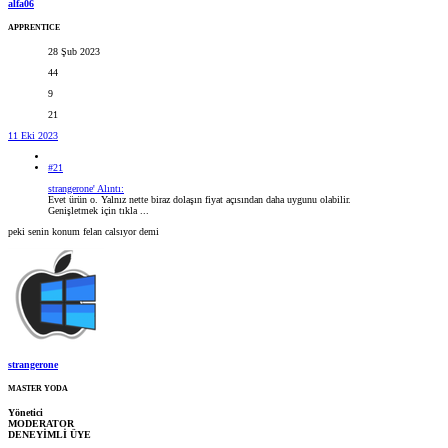
alfa06
APPRENTICE
28 Şub 2023
44
9
21
11 Eki 2023
#21
strangerone' Alıntı:
Evet ürün o. Yalnız nette biraz dolaşın fiyat açısından daha uygunu olabilir.
Genişletmek için tıkla ...
peki senin konum felan calsıyor demi
strangerone
MASTER YODA
Yönetici
MODERATOR
DENEYİMLİ ÜYE