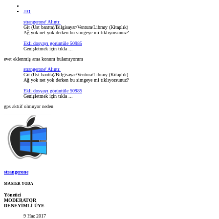
#31
strangerone' Alıntı:
Git (Üst bantta)/Bilgisayar/Ventura/Library (Kitaplık)
Ağ yok net yok derken bu simgeye mi tıklıyorsunuz?
Ekli dosyayı görüntüle 50985
Genişletmek için tıkla ...
evet eklenmiş ama konum bulamıyorum
strangerone' Alıntı:
Git (Üst bantta)/Bilgisayar/Ventura/Library (Kitaplık)
Ağ yok net yok derken bu simgeye mi tıklıyorsunuz?
Ekli dosyayı görüntüle 50985
Genişletmek için tıkla ...
gps aktıif olmuyor neden
strangerone
MASTER YODA
Yönetici
MODERATOR
DENEYİMLİ ÜYE
9 Haz 2017