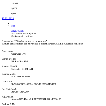
18,985
9,678
4,401
12 Eki 2023
#32
alfa06' Alıntı:
ama konum bulamıyorum
Genişletmek için tıkla ...
Anlamadım. Wifi çalışıyor mu çalışmıyor mu?
Konum Servislerinden söz ediyorsanız o Sistem Ayarları/Gizlilik Güvenlik içerisinde.
BootLoader
OpenCore 1.0.7
Laptop Modeli
HP Pavilion 15-E
Anakart Modeli
Gigabyte H310M S2H
İşlemci Modeli
i3 3110M/ i3 8100
Grafik Kartı
Rx590 8GB/Rx6600xt 8GB/UHD630/HD4000
Ses Kartı Modeli
ALC887/ALC269
Ağ Aygıtları
Atheros9285 Usb Wifi TL722N RTL8111/RTL8100
Disk ve RAM