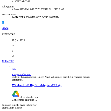
ALC887/ALC269
Ağ Aygıtları
Atheros9285 Usb Wifi TL722N RTL8111/RTL8100
Disk ve RAM
24GB DDR4 2300MHz/8GB DDR3 1600MHz
A
alfa06
APPRENTICE
28 Şub 2023
44
9
21
12 Eki 2023
#25
strangerone' Alıntı:
Şuda bir kenarda dursun. Driver. Nasıl yüklenmesi gerektiğini yazarım zamanı
geldiğinde.
Wireless USB Big Sur Adapter-V17.zip
drive.google.com
Genişletmek için tıkla ...
bu dosya vürüslu diyor indirmiyor
ürünü aldım elimde