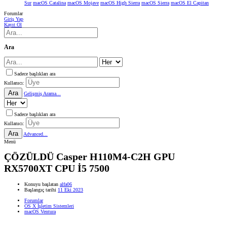
Sur
macOS Catalina
macOS Mojave
macOS High Sierra
macOS Sierra
macOS El Capitan
Forumlar
Giriş Yap
Kayıt Ol
Ara
Sadece başlıkları ara
Kullanıcı:
Ara
Gelişmiş Arama...
Sadece başlıkları ara
Kullanıcı:
Ara
Advanced...
Menü
ÇÖZÜLDÜ
Casper H110M4-C2H GPU
RX5700XT CPU İ5 7500
Konuyu başlatan
alfa06
Başlangıç tarihi
11 Eki 2023
Forumlar
OS X İşletim Sistemleri
macOS Ventura