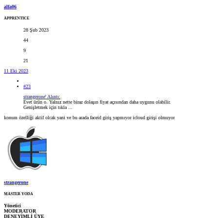
alfa06
APPRENTICE
28 Şub 2023
44
9
21
11 Eki 2023
#23
strangerone' Alıntı:
Evet ürün o. Yalnız nette biraz dolaşın fiyat açısından daha uygunu olabilir.
Genişletmek için tıkla ...
konum özelliği aktif olcak yani ve bu arada faceid giriş yapmıyor icloud girişi olmuyor
strangerone
MASTER YODA
Yönetici
MODERATOR
DENEYİMLİ ÜYE