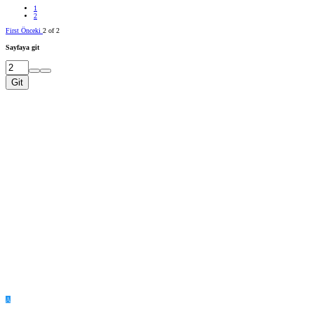
1
2
First
Önceki
2 of 2
Sayfaya git
Git
A