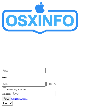
Ara
Sadece başlıkları ara
Kullanıcı:
Ara
Gelişmiş Arama...