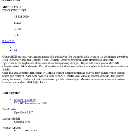
MASTER YODA
MODERATOR
DENEYİMLİ ÜYE
18 Eki 2020
8,222
3,778
4,401
9 Ara 2023
#6
CtlnaAHCIPort.kext yapılandırmanızda ekli görünüyor. Bu durumda disk uyumlu ise görünmesi gerekiyor.
Disk izlencesi ekranında Görüntü / tüm Diskleri Göster seçeneğinin aktif olduğuna dikkat edin.
Eğer cihazınızda başka sata slotu varsa diski buraya takıp deneyin. Başka sata slotu yoksa M2 SSD
cihazdan söküp tekrar deneyin. Bazı durumlarda m2 slotu kendinden sonra gelen slotu boot esnasında boşa
alabilir.
Önce m2 güç yönetimi için ekteki NVMEfix kextini yapılandırmanıza ekleyip reset nvram yapıp sorunu
tekrar gözlemleyin. Yani hem Nvmefix hem ctlnaAHCIPORT aynı anda kullanarak deneyin. Bu yöntem
sonuç vermezse Diskleri sökerek sıralamasını yeniden düzenleyin. Mümkünse kurulum esnasında sadece
kurulum yapacağınız disk bağlı kalsın.
Ekli dosyalar
NVMeFix.kext.zip
17.7 KB
Görüntüleme: 200
BootLoader
OpenCore 0.9.7
Laptop Modeli
Sonoma 14.0
Anakart Modeli