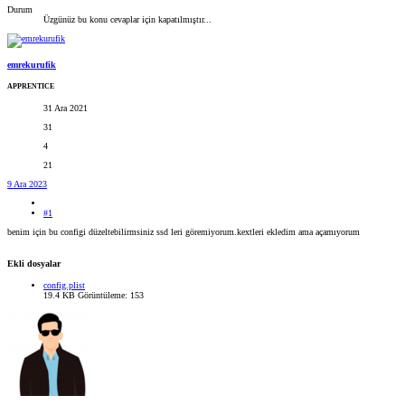
Durum
Üzgünüz bu konu cevaplar için kapatılmıştır...
emrekurufik
APPRENTICE
31 Ara 2021
31
4
21
9 Ara 2023
#1
benim için bu configi düzeltebilirmsiniz ssd leri göremiyorum.kextleri ekledim ama açamıyorum
Ekli dosyalar
config.plist
19.4 KB
Görüntüleme: 153