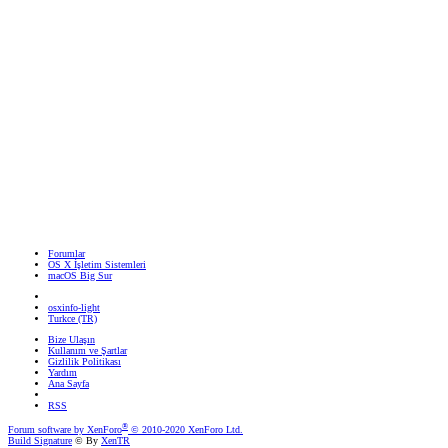
Forumlar
OS X İşletim Sistemleri
macOS Big Sur
osxinfo-light
Turkce (TR)
Bize Ulaşın
Kullanım ve Şartlar
Gizlilik Politikası
Yardım
Ana Sayfa
RSS
®
Forum software by XenForo
© 2010-2020 XenForo Ltd.
Build Signature
© By
XenTR