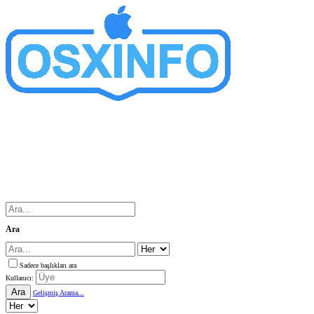
Ara
Sadece başlıkları ara
Kullanıcı:
Ara
Gelişmiş Arama...