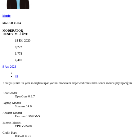
kindo
MASTER YODA
MODERATOR
DENEYİMLİ ÜYE
18 Eki 2020
8,222
3,778
4,401
9 Ara 2023
#9
Konuyu şimdilik yeni mesajlara kpatıyorum moderatör değerlendirmesinden sonra sonucu paylaşacağım.
BootLoader
OpenCore 0.9.7
Laptop Modeli
Sonoma 14.0
Anakart Modeli
Faxconn HM67M-S
İşlemci Modeli
CPU i5-2400
Grafik Kartı
RX570 4GB