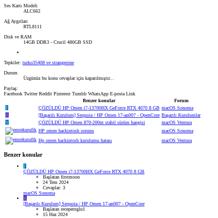
Ses Kartı Modeli
ALC662
Ağ Aygıtları
RTL8111
Disk ve RAM
14GB DDR3 - Crucil 480GB SSD
Tepkiler:
turko35408
ve
strangerone
Durum
Üzgünüz bu konu cevaplar için kapatılmıştır...
Paylaş:
Facebook
Twitter
Reddit
Pinterest
Tumblr
WhatsApp
E-posta
Link
Benzer konular
Forum
F
ÇÖZÜLDÜ
HP Omen i7-13700HX GeForce RTX 4070 8 GB
macOS Sonoma
R
[Başarılı Kurulum] Sequoia / HP Omen 17-an007 - OpenCore
Başarılı Kurulumlar
Y
ÇÖZÜLDÜ
HP Omen 870-200nt stabil sürüm hangisi
macOS Ventura
HP omen hackintosh sorunu
macOS Sonoma
Hp omen hackintosh kurulumu hatası
macOS Ventura
Benzer konular
F
ÇÖZÜLDÜ
HP Omen i7-13700HX GeForce RTX 4070 8 GB
Başlatan firstmoon
24 Tem 2024
Cevaplar: 3
macOS Sonoma
R
[Başarılı Kurulum] Sequoia / HP Omen 17-an007 - OpenCore
Başlatan receperoglu1
15 Haz 2024