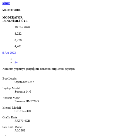
kindo
MASTER YODA
MODERATOR
DENEYİMLİ ÜYE
18 Eki 2020
8,222
3,778
4,401
9 Ara 2023
#4
Kurulum yapmaya çalıştığınız donanım bilgilerini paylaşın.
BootLoader
OpenCore 0.9.7
Laptop Modeli
Sonoma 14.0
Anakart Modeli
Faxconn HM67M-S
İşlemci Modeli
CPU i5-2400
Grafik Kartı
RX570 4GB
Ses Kartı Modeli
ALC662