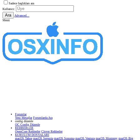
Sadece başlıkları ara
Kullanıcı:
Ara
Advanced...
Menü
Forumlar
Yeni Mesajlar
Forumlarda Ara
confıg düzenle
OC Config Düzenle
REHBERLER
OpenCore Rehberler
Clover Rehberler
KURULUM DOSYALARI
macOS Tahoe
macOS Sequoia
macOS Sonoma
macOS Ventura
macOS Monterey
macOS Big