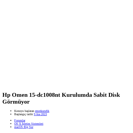
Hp Omen 15-dc1008nt Kurulumda Sabit Disk
Görmüyor
Konuyu başlatan
emrekurufik
Başlangıç tarihi
9 Ara 2023
Forumlar
OS X İşletim Sistemleri
macOS Big Sur