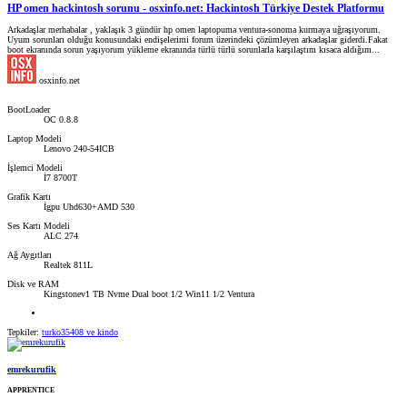
HP omen hackintosh sorunu - osxinfo.net: Hackintosh Türkiye Destek Platformu
Arkadaşlar merhabalar , yaklaşık 3 gündür hp omen laptopuma ventura-sonoma kurmaya uğraşıyorum.
Uyum sorunları olduğu konusundaki endişelerimi forum üzerindeki çözümleyen arkadaşlar giderdi.Fakat
boot ekranında sorun yaşıyorum yükleme ekranında türlü türlü sorunlarla karşılaştım kısaca aldığım...
osxinfo.net
BootLoader
OC 0.8.8
Laptop Modeli
Lenovo 240-54ICB
İşlemci Modeli
İ7 8700T
Grafik Kartı
İgpu Uhd630+AMD 530
Ses Kartı Modeli
ALC 274
Ağ Aygıtları
Realtek 811L
Disk ve RAM
Kingstonev1 TB Nvme Dual boot 1/2 Win11 1/2 Ventura
Tepkiler:
turko35408
ve
kindo
emrekurufik
APPRENTICE