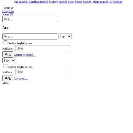
Sur
macOS Catalina
macOS Mojave
macOS High Sierra
macOS Sierra
macOS El Capitan
Forumlar
Giriş Yap
Kayıt Ol
Ara
Sadece başlıkları ara
Kullanıcı:
Ara
Gelişmiş Arama...
Sadece başlıkları ara
Kullanıcı:
Ara
Advanced...
Menü