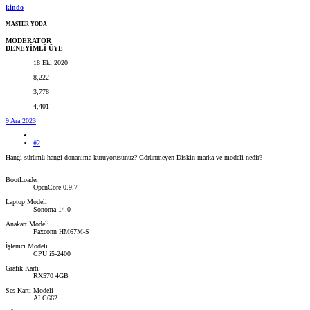
kindo
MASTER YODA
MODERATOR
DENEYİMLİ ÜYE
18 Eki 2020
8,222
3,778
4,401
9 Ara 2023
#2
Hangi sürümü hangi donanıma kuruyorusunuz? Görünmeyen Diskin marka ve modeli nedir?
BootLoader
OpenCore 0.9.7
Laptop Modeli
Sonoma 14.0
Anakart Modeli
Faxconn HM67M-S
İşlemci Modeli
CPU i5-2400
Grafik Kartı
RX570 4GB
Ses Kartı Modeli
ALC662