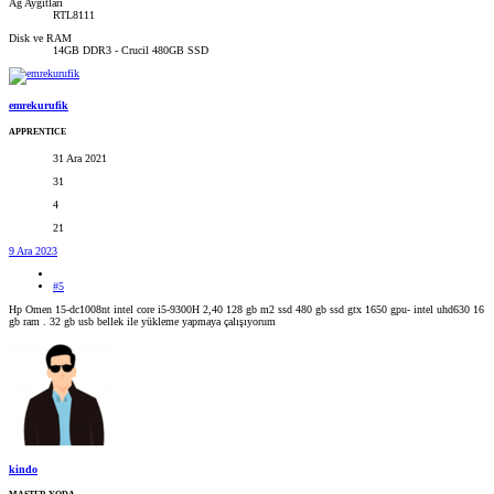
Ağ Aygıtları
RTL8111
Disk ve RAM
14GB DDR3 - Crucil 480GB SSD
emrekurufik
APPRENTICE
31 Ara 2021
31
4
21
9 Ara 2023
#5
Hp Omen 15-dc1008nt intel core i5-9300H 2,40 128 gb m2 ssd 480 gb ssd gtx 1650 gpu- intel uhd630 16
gb ram . 32 gb usb bellek ile yükleme yapmaya çalışıyorum
kindo