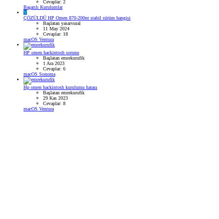
Cevaplar: 2
Başarılı Kurulumlar
Y
ÇÖZÜLDÜ
HP Omen 870-200nt stabil sürüm hangisi
Başlatan yasarvural
11 May 2024
Cevaplar: 18
macOS Ventura
HP omen hackintosh sorunu
Başlatan emrekurufik
1 Ara 2023
Cevaplar: 6
macOS Sonoma
Hp omen hackintosh kurulumu hatası
Başlatan emrekurufik
29 Kas 2023
Cevaplar: 8
macOS Ventura