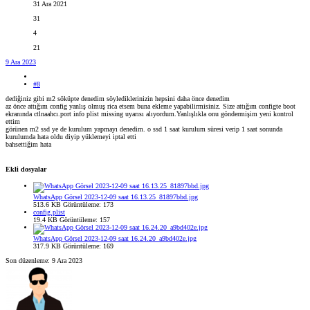
31 Ara 2021
31
4
21
9 Ara 2023
#8
dediğiniz gibi m2 söküpte denedim söylediklerinizin hepsini daha önce denedim
az önce attığım config yanlış olmuş rica etsem buna ekleme yapabilirmisiniz. Size attığım configte boot
ekranında ctlnaahcı.port info plist missing uyarısı alıyordum.Yanlışlıkla onu göndermişim yeni kontrol
ettim
görünen m2 ssd ye de kurulum yapmayı denedim. o ssd 1 saat kurulum süresi verip 1 saat sonunda
kurulumda hata oldu diyip yüklemeyi iptal etti
bahsettiğim hata
Ekli dosyalar
WhatsApp Görsel 2023-12-09 saat 16.13.25_81897bbd.jpg
513.6 KB
Görüntüleme: 173
config.plist
19.4 KB
Görüntüleme: 157
WhatsApp Görsel 2023-12-09 saat 16.24.20_a9bd402e.jpg
317.9 KB
Görüntüleme: 169
Son düzenleme:
9 Ara 2023