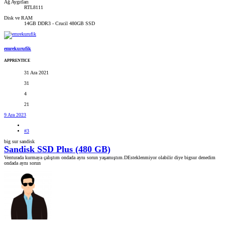
Ağ Aygıtları
RTL8111
Disk ve RAM
14GB DDR3 - Crucil 480GB SSD
emrekurufik
APPRENTICE
31 Ara 2021
31
4
21
9 Ara 2023
#3
big sur sandisk
Sandisk SSD Plus (480 GB)
Venturada kurmaya çalıştım ondada aynı sorun yaşamıştım.DEsteklenmiyor olabilir diye bigsur denedim
ondada aynı sorun