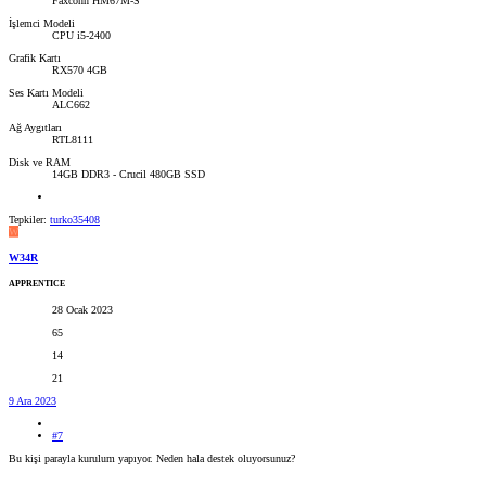
Faxconn HM67M-S
İşlemci Modeli
CPU i5-2400
Grafik Kartı
RX570 4GB
Ses Kartı Modeli
ALC662
Ağ Aygıtları
RTL8111
Disk ve RAM
14GB DDR3 - Crucil 480GB SSD
Tepkiler:
turko35408
W
W34R
APPRENTICE
28 Ocak 2023
65
14
21
9 Ara 2023
#7
Bu kişi parayla kurulum yapıyor. Neden hala destek oluyorsunuz?