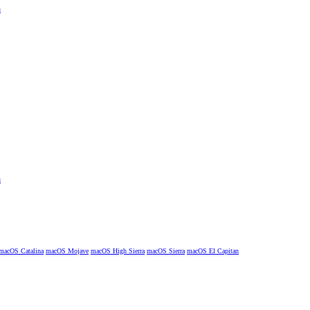
macOS Catalina
macOS Mojave
macOS High Sierra
macOS Sierra
macOS El Capitan