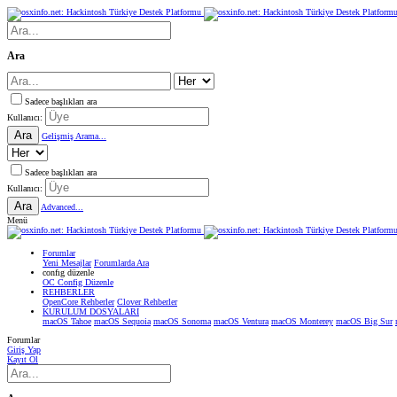
Ara
Sadece başlıkları ara
Kullanıcı:
Ara
Gelişmiş Arama...
Sadece başlıkları ara
Kullanıcı:
Ara
Advanced...
Menü
Forumlar
Yeni Mesajlar
Forumlarda Ara
confıg düzenle
OC Config Düzenle
REHBERLER
OpenCore Rehberler
Clover Rehberler
KURULUM DOSYALARI
macOS Tahoe
macOS Sequoia
macOS Sonoma
macOS Ventura
macOS Monterey
macOS Big Sur
Forumlar
Giriş Yap
Kayıt Ol