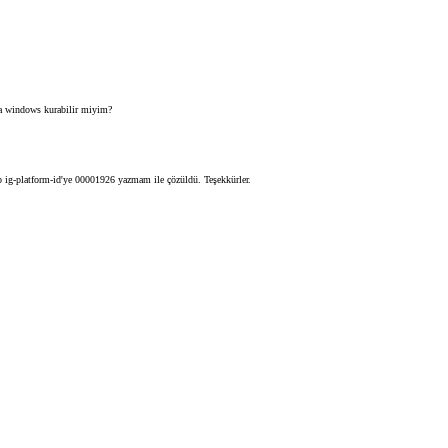
a windows kurabilir miyim?
ip ig-platform-id'ye 00001926 yazmam ile çözüldü. Teşekkürler.