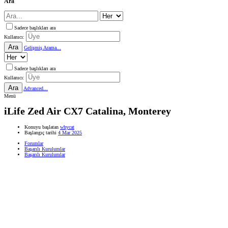
Ara
Sadece başlıkları ara
Kullanıcı:
Ara
Gelişmiş Arama...
Sadece başlıkları ara
Kullanıcı:
Ara
Advanced...
Menü
iLife Zed Air CX7 Catalina, Monterey
Konuyu başlatan
whycat
Başlangıç tarihi
4 Mar 2025
Forumlar
Başarılı Kurulumlar
Başarılı Kurulumlar