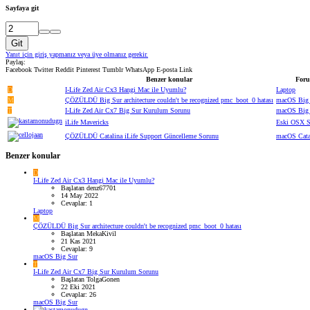
Sayfaya git
Git
Yanıt için giriş yapmanız veya üye olmanız gerekir.
Paylaş:
Facebook
Twitter
Reddit
Pinterest
Tumblr
WhatsApp
E-posta
Link
Benzer konular
For
D
I-Life Zed Air Cx3 Hangi Mac ile Uyumlu?
Laptop
M
ÇÖZÜLDÜ
Big Sur architecture couldn't be recognized pmc_boot_0 hatası
macOS Big
T
I-Life Zed Air Cx7 Big Sur Kurulum Sorunu
macOS Big
iLife Mavericks
Eski OSX S
ÇÖZÜLDÜ
Catalina iLife Support Güncelleme Sorunu
macOS Cata
Benzer konular
D
I-Life Zed Air Cx3 Hangi Mac ile Uyumlu?
Başlatan denz67701
14 May 2022
Cevaplar: 1
Laptop
M
ÇÖZÜLDÜ
Big Sur architecture couldn't be recognized pmc_boot_0 hatası
Başlatan MekaKivil
21 Kas 2021
Cevaplar: 9
macOS Big Sur
T
I-Life Zed Air Cx7 Big Sur Kurulum Sorunu
Başlatan TolgaGonen
22 Eki 2021
Cevaplar: 26
macOS Big Sur