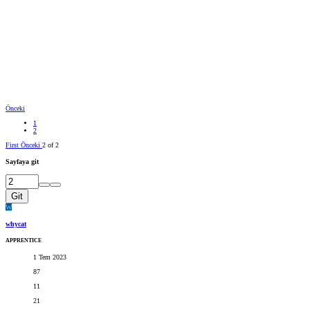
Önceki
1
2
First
Önceki
2 of 2
Sayfaya git
Git
W
whycat
APPRENTICE
1 Tem 2023
87
11
21