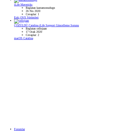
iLife Mavericks
Başlatan kastamonudugn
26 Nis 2020
Cevaplar: 1
Eski OSX Sürümleri
ÇÖZÜLDÜ
Catalina iLife Support Güncelleme Sorunu
Başlatan cellojaan
17 Ocak 2020
Cevaplar: 2
macOS Catalina
Forumlar