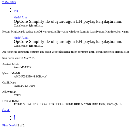
7 Mar 2025
#21
kindo' Alıntı:
OpCore Simplify ile oluşturduğun EFI paylaş karşılaştıralım.
Genişletmek için tıkla ...
Hocam bilgisayarda sadece macOS var onuda silip yerine windows kurmak istemiyorum Hackintoshun yanın
kindo' Alıntı:
OpCore Simplify ile oluşturduğun EFI paylaş karşılaştıralım.
Genişletmek için tıkla ...
An itibariyle sorunumu çözdüm gpu crash ve fotoğraflarda glitch sorunum gitti. Sorun device-id kısmını sil
Son düzenleme:
8 Mar 2025
Anakart Modeli
Asus M5A99X
İşlemci Modeli
AMD FX-8350 (4.3GHz*oc)
Grafik Kartı
Nvidia GTX 1050
Ağ Aygıtları
realtek
Disk ve RAM
120GB SSD & 1TB HDD & 2TB HDD & 500GB HDD & 12GB DDR 1300(1437*oc)MHz
Önceki
1
2
First
Önceki
2 of 2