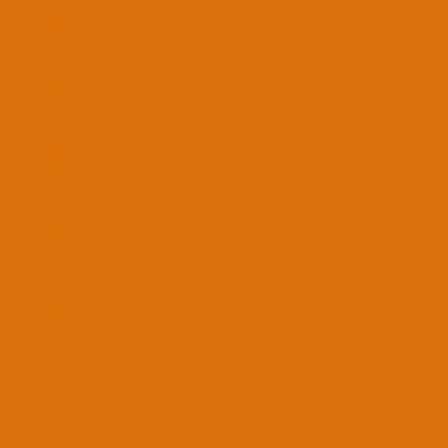
B
Ventura kurulumda ve kurulumdan sonra boot sırasında 3 dakıkalık sıyah ekran problemi
Başlatan BraveEyes
21 Ocak 2026
Cevaplar: 2
macOS Ventura
Y
macOS Tahoe kurulumdan sonra siyah ekranda kalıyor
Başlatan YaraliBaikush
20 Ocak 2026
Cevaplar: 10
macOS Tahoe
C
Mac OS monterey ekran kartı sürücü kurulumdan sonra boxukdu
Başlatan caldion78
28 May 2023
Cevaplar: 5
macOS Monterey
ÇÖZÜLDÜ
Hackintosh Kurulumdan Sonra Red Bull GMBH Uzaktan Yönetim Yazılımı
Ekranının Gelmesi
Başlatan tahaturk
5 Eyl 2022
Cevaplar: 0
macOS Monterey
ÇÖZÜLDÜ
Big Sur Kurulumdan Sonra Yeniden Başlatmada Siyah Ekran
Başlatan Dorukkuzey
29 Eyl 2021
Cevaplar: 20
macOS Big Sur