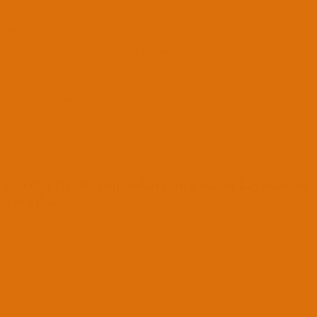
Kayıt Ol
Ara
Sadece başlıkları ara
Kullanıcı:
Ara
Gelişmiş Arama...
Sadece başlıkları ara
Kullanıcı:
Ara
Advanced...
Menü
ÇÖZÜLDÜ
Kurulumdan sonra ekran kayması ve
yavaşlık
Konuyu başlatan
trusecin
Başlangıç tarihi
7 Ara 2018
Forumlar
OS X İşletim Sistemleri
Mojave