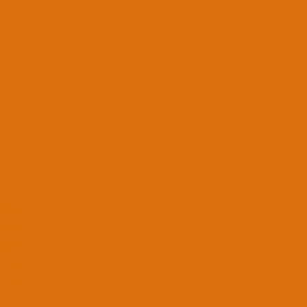
Ses Kartı Modeli
ALC887/ALC269
Ağ Aygıtları
Atheros9285 Usb Wifi TL722N RTL8111/RTL8100
Disk ve RAM
24GB DDR4 2300MHz/8GB DDR3 1600MHz
Önceki
1
2
First
Önceki
2 of 2
Sayfaya git
Git
Yanıt için giriş yapmanız veya üye olmanız gerekir.
Paylaş:
Facebook
Twitter
Reddit
Pinterest
Tumblr
WhatsApp
E-posta
Link
Benzer konular
Forum
Ventura kurulumda ve kurulumdan sonra boot sırasında 3 dakıkalık sıyah ekran
macOS
B
problemi
Ventura
macOS
Y
macOS Tahoe kurulumdan sonra siyah ekranda kalıyor
Tahoe
macOS
C
Mac OS monterey ekran kartı sürücü kurulumdan sonra boxukdu
Monterey
ÇÖZÜLDÜ
Hackintosh Kurulumdan Sonra Red Bull GMBH Uzaktan
macOS
Yönetim Yazılımı Ekranının Gelmesi
Monterey
macOS Big
ÇÖZÜLDÜ
Big Sur Kurulumdan Sonra Yeniden Başlatmada Siyah Ekran
Sur
Benzer konular