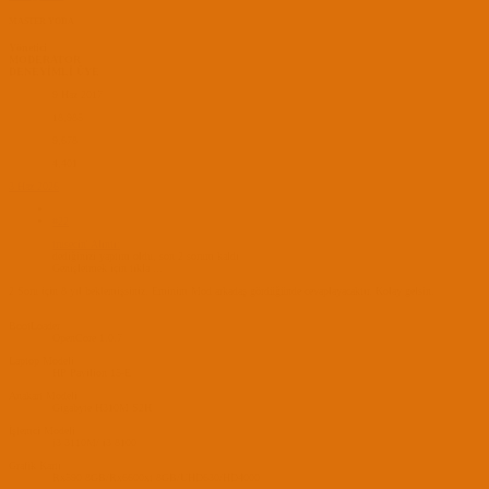
MASTER YODA
Yönetici
MODERATOR
DENEYİMLİ ÜYE
9 Haz 2017
18,985
9,678
4,401
3 Haz 2026
#22
trusecin' Alıntı:
dediğinizi yaptım oldu, son 2 sorum kaldı
Genişletmek için tıkla ...
2 Soru için 8 yıl beklemişsiniz. Eminim Mod arkadaş gördüğünde cevaplayacaktır. Kolay gelsin.
BootLoader
OpenCore 1.0.7
Laptop Modeli
HP Pavilion 15-E
Anakart Modeli
Gigabyte H310M S2H
İşlemci Modeli
i3 3110M/ i3 8100
Grafik Kartı
Rx590 8GB/Rx6600xt 8GB/UHD630/HD4000