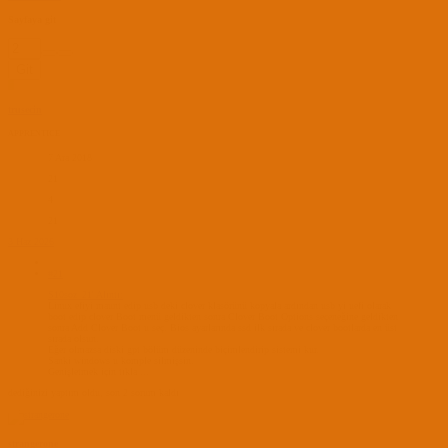
Sayfaya git
Git
T
trusecin
APPRENTICE
7 Ara 2018
21
4
21
3 Haz 2026
#21
S10soz_21' Alıntı:
Linux efiyi maunt edip usb deki clover klasörünü kopyala ardından usb yi uefi olarak
boot edip clover Boot menü geldikten sonra Clover Boot Options seçeneğine geldikten
sonra Add Clover Boot u seç. Bios ayarlarında ssd ilk sırada ve clover bootlarda en üst
sırada olsun.
Eğer olmazsa diski gpt bölüm düzeninde biçimlendirip sistemi kur.
Sanki windows u komple silmişsin.
Genişletmek için tıkla ...
dediğinizi yaptım oldu, son 2 sorum kaldı
strangerone