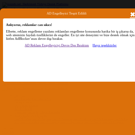
AD Engelleyici Tespit Edildi
Ara
Anlıyoruz, reklamlar can sıkıcı!
Elbette, reklam engelleme yazılımı reklamları engelleme konusunda harika bir iş çıkarsa da,
web sitemizin faydalı özelliklerini de engeller. En iyi site deneyimi ve bize destek olmak için
lütfen AdBlocker’ınızı devre dışı bırakın.
Sadece başlıkları ara
Kullanıcı:
AD Reklam Engelleyiciyi Devre Dışı Bıraktım
Hayır teşekkürler
Ara
Gelişmiş Arama...
Sadece başlıkları ara
Kullanıcı:
Ara
Advanced...
Menü
Forumlar
Yeni Mesajlar
Forumlarda Ara
confıg düzenle
OC Config Düzenle
REHBERLER
OpenCore Rehberler
Clover Rehberler
KURULUM DOSYALARI
macOS Tahoe
macOS Sequoia
macOS Sonoma
macOS Ventura
macOS Monterey
macOS Big
Sur
macOS Catalina
macOS Mojave
macOS High Sierra
macOS Sierra
macOS El Capitan
Forumlar
Giriş Yap