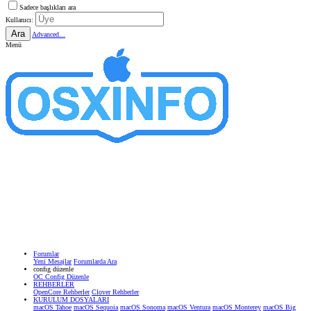
Sadece başlıkları ara
Kullanıcı:
Ara
Advanced...
Menü
Forumlar
Yeni Mesajlar
Forumlarda Ara
confıg düzenle
OC Config Düzenle
REHBERLER
OpenCore Rehberler
Clover Rehberler
KURULUM DOSYALARI
macOS Tahoe
macOS Sequoia
macOS Sonoma
macOS Ventura
macOS Monterey
macOS Big