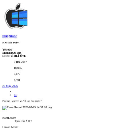
strangerone
MASTER YODA
Yönetici
MODERATOR
DENEYİMLİ ÜYE
9 Haz 2017
18,985
9,677
4,401
29 May 2026
#4
Bu bir Lenovo Z510 ise bu nedir?
BootLoader
OpenCore 1.0.7
Laptop Modeli