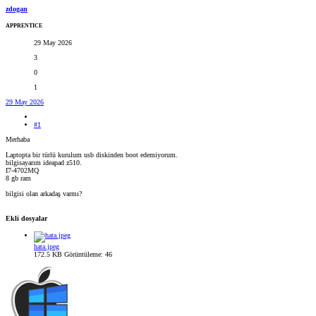
zdogan
APPRENTICE
29 May 2026
3
0
1
29 May 2026
#1
Merhaba
Laptopta bir türlü kurulum usb diskinden boot edemiyorum.
bilgisayarım ideapad z510.
I7-4702MQ
8 gb ram
bilgisi olan arkadaş varmı?
Ekli dosyalar
hata.jpeg
172.5 KB
Görüntüleme: 46