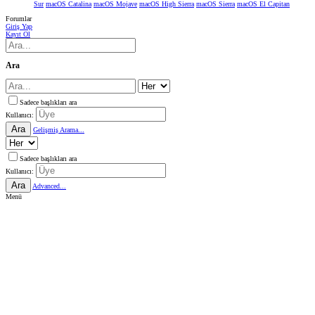
Sur
macOS Catalina
macOS Mojave
macOS High Sierra
macOS Sierra
macOS El Capitan
Forumlar
Giriş Yap
Kayıt Ol
Ara
Sadece başlıkları ara
Kullanıcı:
Ara
Gelişmiş Arama...
Sadece başlıkları ara
Kullanıcı:
Ara
Advanced...
Menü