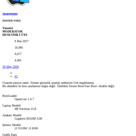
strangerone
MASTER YODA
Yönetici
MODERATOR
DENEYİMLİ ÜYE
9 Haz 2017
18,985
9,677
4,401
29 May 2026
#2
Uyarıda yazıyor zaten. Sistem güvenlik ayarları nedeniyle Usb engellenmiş.
Bu demektir ki bios ayarlarınız doğru değil. Özellikle Secure Boot/Fast Boot- disable değil.
BootLoader
OpenCore 1.0.7
Laptop Modeli
HP Pavilion 15-E
Anakart Modeli
Gigabyte H310M S2H
İşlemci Modeli
i3 3110M/ i3 8100
Grafik Kartı