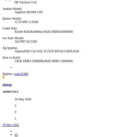
HP Pavilion 15-E
Anakart Modeli
Gigabyte H310M S2H
İşlemci Modeli
i3 3110M/ i3 8100
Grafik Kartı
Rx590 8GB/Rx6600xt 8GB/UHD630/HD4000
Ses Kartı Modeli
ALC887/ALC269
Ağ Aygıtları
Atheros9285 Usb Wifi TL722N RTL8111/RTL8100
Disk ve RAM
24GB DDR4 2300MHz/8GB DDR3 1600MHz
Tepkiler:
turko35408
Z
zdogan
APPRENTICE
29 May 2026
3
0
1
29 May 2026
#5