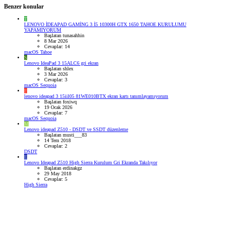
Benzer konular
T
LENOVO İDEAPAD GAMİNG 3 İ5 10300H GTX 1650 TAHOE KURULUMU
YAPAMIYORUM
Başlatan tunasahhin
8 Mar 2026
Cevaplar: 14
macOS Tahoe
S
Lenovo IdeaPad 3 15ALC6 gri ekran
Başlatan shlex
3 Mar 2026
Cevaplar: 3
macOS Sequoia
F
lenovo ideapad 3 15iil05 81WE010BTX ekran kartı tanımlayamıyorum
Başlatan foxiwq
19 Ocak 2026
Cevaplar: 7
macOS Sequoia
M
Lenovo ideapad Z510 - DSDT ve SSDT düzenleme
Başlatan musti___83
14 Tem 2018
Cevaplar: 2
DSDT
E
Lenovo Ideapad Z510 High Sierra Kurulum Gri Ekranda Takılıyor
Başlatan erdinakgz
29 May 2018
Cevaplar: 5
High Sierra