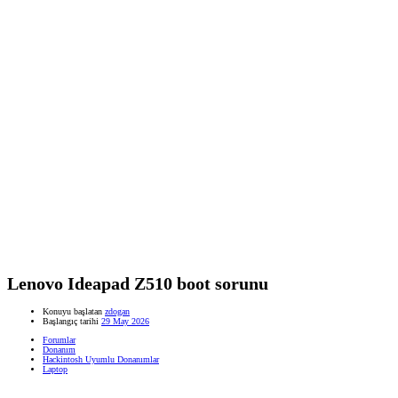
Lenovo Ideapad Z510 boot sorunu
Konuyu başlatan
zdogan
Başlangıç tarihi
29 May 2026
Forumlar
Donanım
Hackintosh Uyumlu Donanımlar
Laptop