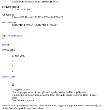
Rx590 8GB/Rx6600xt 8GB/UHD630/HD4000
Ses Kartı Modeli
ALC887/ALC269
Ağ Aygıtları
Atheros9285 Usb Wifi TL722N RTL8111/RTL8100
Disk ve RAM
24GB DDR4 2300MHz/8GB DDR3 1600MHz
Tepkiler:
turko35408
Z
zdogan
APPRENTICE
29 May 2026
3
0
1
29 May 2026
#3
strangerone' Alıntı:
Uyarıda yazıyor zaten. Sistem güvenlik ayarları nedeniyle Usb engellenmiş.
Bu demektir ki bios ayarlarınız doğru değil. Özellikle Secure Boot/Fast Boot- disable
değil.
Genişletmek için tıkla ...
her türlü bios ayarı denedik. olmadı. bilen arkadaş varsa doğrusunu yapalım. secure boot seçeneği yok
biosta. başka bir şekilde kapatılıyor olmalı.