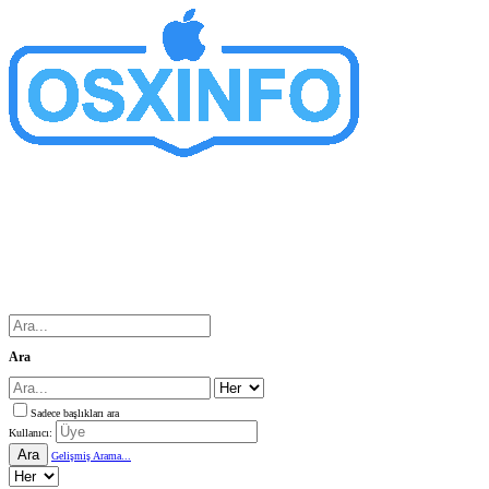
Ara
Sadece başlıkları ara
Kullanıcı:
Ara
Gelişmiş Arama...