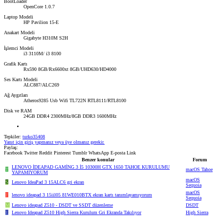
BootLoader
OpenCore 1.0.7
Laptop Modeli
HP Pavilion 15-E
Anakart Modeli
Gigabyte H310M S2H
İşlemci Modeli
i3 3110M/ i3 8100
Grafik Kartı
Rx590 8GB/Rx6600xt 8GB/UHD630/HD4000
Ses Kartı Modeli
ALC887/ALC269
Ağ Aygıtları
Atheros9285 Usb Wifi TL722N RTL8111/RTL8100
Disk ve RAM
24GB DDR4 2300MHz/8GB DDR3 1600MHz
Tepkiler:
turko35408
Yanıt için giriş yapmanız veya üye olmanız gerekir.
Paylaş:
Facebook
Twitter
Reddit
Pinterest
Tumblr
WhatsApp
E-posta
Link
Benzer konular
Forum
LENOVO İDEAPAD GAMİNG 3 İ5 10300H GTX 1650 TAHOE KURULUMU
T
macOS Tahoe
YAPAMIYORUM
macOS
S
Lenovo IdeaPad 3 15ALC6 gri ekran
Sequoia
macOS
F
lenovo ideapad 3 15iil05 81WE010BTX ekran kartı tanımlayamıyorum
Sequoia
M
Lenovo ideapad Z510 - DSDT ve SSDT düzenleme
DSDT
E
Lenovo Ideapad Z510 High Sierra Kurulum Gri Ekranda Takılıyor
High Sierra