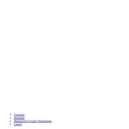
Forumlar
Donanım
Hackintosh Uyumlu Donanımlar
Laptop