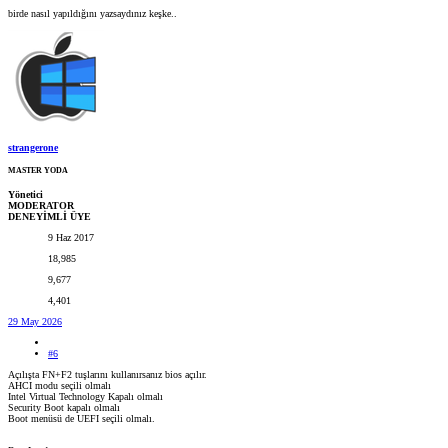
birde nasıl yapıldığını yazsaydınız keşke..
strangerone
MASTER YODA
Yönetici
MODERATOR
DENEYİMLİ ÜYE
9 Haz 2017
18,985
9,677
4,401
29 May 2026
#6
Açılışta FN+F2 tuşlarını kullanırsanız bios açılır.
AHCI modu seçili olmalı
Intel Virtual Technology Kapalı olmalı
Security Boot kapalı olmalı
Boot menüsü de UEFI seçili olmalı.