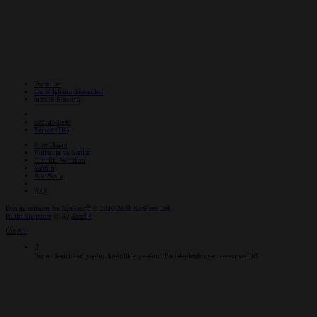
Forumlar
OS X İşletim Sistemleri
macOS Sonoma
osxinfo-light
Turkce (TR)
Bize Ulaşın
Kullanım ve Şartlar
Gizlilik Politikası
Yardım
Ana Sayfa
RSS
®
Forum software by XenForo
© 2010-2020 XenForo Ltd.
Build Signature
© By
XenTR
Üst
Alt
Forum harici özel yardım kesinlikle yasaktır! Bu taleplerde uyarı cezası verilir!