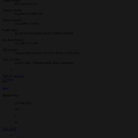
Laptop Modeli
HP Pavilion 15-E
Anakart Modeli
Gigabyte H310M S2H
İşlemci Modeli
i3 3110M/ i3 8100
Grafik Kartı
Rx590 8GB/Rx6600xt 8GB/UHD630/HD4000
Ses Kartı Modeli
ALC887/ALC269
Ağ Aygıtları
Atheros9285 Usb Wifi TL722N RTL8111/RTL8100
Disk ve RAM
24GB DDR4 2300MHz/8GB DDR3 1600MHz
Tepkiler:
arachule
alpy
APPRENTICE
18 Ocak 2022
24
5
21
3 Eki 2023