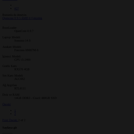
#27
Bununla da deneyin.
Opencore 0.9.5 AMD 6 Çekirdek
BootLoader
OpenCore 0.9.7
Laptop Modeli
Sonoma 14.0
Anakart Modeli
Faxconn HM67M-S
İşlemci Modeli
CPU i5-2400
Grafik Kartı
RX570 4GB
Ses Kartı Modeli
ALC662
Ağ Aygıtları
RTL8111
Disk ve RAM
14GB DDR3 - Crucil 480GB SSD
Önceki
1
2
First
Önceki
2 of 2
Sayfaya git