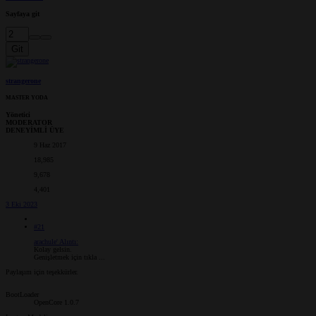
Sayfaya git
Git
strangerone
MASTER YODA
Yönetici
MODERATOR
DENEYİMLİ ÜYE
9 Haz 2017
18,985
9,678
4,401
3 Eki 2023
#21
arachule' Alıntı:
Kolay gelsin.
Genişletmek için tıkla ...
Paylaşım için teşekkürler.
BootLoader
OpenCore 1.0.7