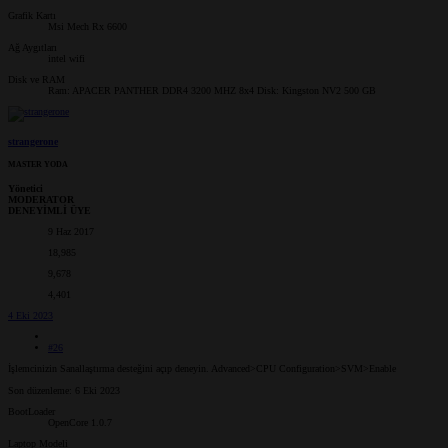
Grafik Kartı
Msi Mech Rx 6600
Ağ Aygıtları
intel wifi
Disk ve RAM
Ram: APACER PANTHER DDR4 3200 MHZ 8x4 Disk: Kingston NV2 500 GB
strangerone
MASTER YODA
Yönetici
MODERATOR
DENEYİMLİ ÜYE
9 Haz 2017
18,985
9,678
4,401
4 Eki 2023
#26
İşlemcinizin Sanallaştırma desteğini açıp deneyin. Advanced>CPU Configuration>SVM>Enable
Son düzenleme:
6 Eki 2023
BootLoader
OpenCore 1.0.7
Laptop Modeli