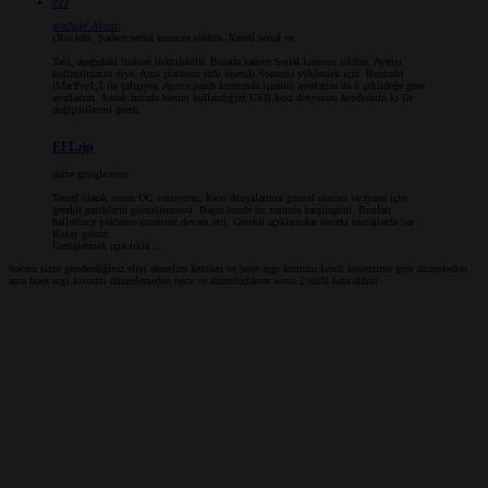
#22
arachule' Alıntı:
Olur tabi. Sadece serial kısmını sildim. Kendi serial ve
Tabi, aşağıdaki linkten indirilebilir. Burada sadece Serial kısmını sildim. Aynısı
kullanılmasın diye. Ama platform info önemli Sonoma yüklemek için. Benimki
iMacPro1,1 ile çalışıyor. Ayrıca patch kısmında işlemci ayarlarını da 6 çekirdeğe göre
ayarladım. Ancak burada benim kullandığım USB.kext dosyasını kendisinin ki ile
değiştirilmesi gerek.
EFI.zip
drive.google.com
Temel olarak sorun OC versiyonu, Kext dosyalarının güncel olması ve ryzen için
gerekli patchlerin güncellenmesi. Başta bende bu sorunla karşılaştım. Bunları
halledince yükleme sorunsuz devam etti. Gerekli açıklamalar önceki mesajlarda var .
Kolay gelsin.
Genişletmek için tıkla ...
hocam sizin gönderdiğiniz efiyi denedim kextleri ve boot args kısmını kendi sistemime göre düzenledim
ama boot args kısmını düzenlemeden önce ve düzenledikten sonra 2 türlü hata aldım