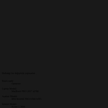
Herhangi bir değişiklik yapmadım
BootLoader
Opencore
Laptop Modeli
MacBook PRO 2017 a1706
Anakart Modeli
MSI B550M PRO-VDH WIFI
İşlemci Modeli
Ryzen 5 3600