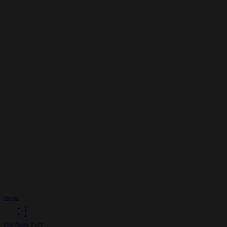
Önceki
1
2
First
Önceki
2 of 2