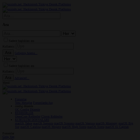
Ara
Sadece başlıkları ara
Kullanıcı:
Ara
Gelişmiş Arama...
Sadece başlıkları ara
Kullanıcı:
Ara
Advanced...
Menü
Forumlar
Yeni Mesajlar
Forumlarda Ara
confıg düzenle
OC Config Düzenle
REHBERLER
OpenCore Rehberler
Clover Rehberler
KURULUM DOSYALARI
macOS Tahoe
macOS Sequoia
macOS Sonoma
macOS Ventura
macOS Monterey
macOS Big
Sur
macOS Catalina
macOS Mojave
macOS High Sierra
macOS Sierra
macOS El Capitan
Forumlar
Giriş Yap