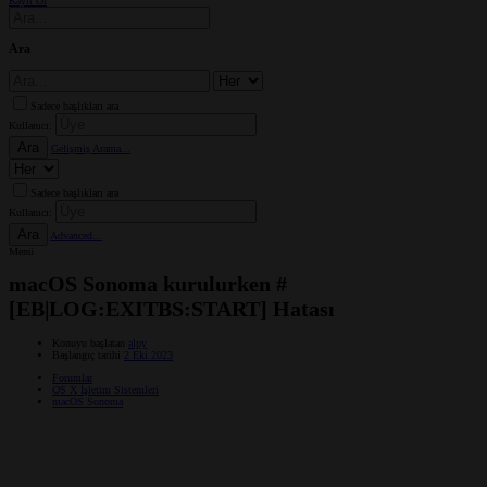
Kayıt Ol
Ara
Sadece başlıkları ara
Kullanıcı:
Ara
Gelişmiş Arama...
Sadece başlıkları ara
Kullanıcı:
Ara
Advanced...
Menü
macOS Sonoma kurulurken #
[EB|LOG:EXITBS:START] Hatası
Konuyu başlatan
alpy
Başlangıç tarihi
2 Eki 2023
Forumlar
OS X İşletim Sistemleri
macOS Sonoma