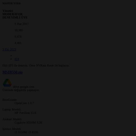
MASTER YODA
Yönetici
MODERATOR
DENEYİMLİ ÜYE
9 Haz 2017
18,985
9,678
4,401
3 Eki 2023
#24
Ekli EFI ile deneyin. Önce NVRam Reset ile başlayın.
MSIB550.zip
drive.google.com
Üzerinde değişiklik yapmayın.
BootLoader
OpenCore 1.0.7
Laptop Modeli
HP Pavilion 15-E
Anakart Modeli
Gigabyte H310M S2H
İşlemci Modeli
i3 3110M/ i3 8100