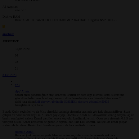
Msi Mech Rx 6600
Ağ Aygıtları
intel wifi
Disk ve RAM
Ram: APACER PANTHER DDR4 3200 MHZ 8x4 Disk: Kingston NV2 500 GB
A
arachule
APPRENTICE
3 Şub 2020
36
23
21
3 Eki 2023
#23
alpy' Alıntı:
hocam sizin gönderdiğiniz efiyi denedim kextleri ve boot args kısmını kendi sistemime
göre düzenledim ama boot args kısmını düzenlemeden önce ve düzenledikten sonra 2
türlü hata aldım
Ekli dosyayı görüntüle 50835
Ekli dosyayı görüntüle 50836
Genişletmek için tıkla ...
Burada Quirk seçimleri ya da Misc altındaki seçimler sistemler arasında çok fark oluşturabiliyor. Sizin
çalışan bir Ventura var değil mi?. Bence şöyle yap. Öncelikle Kendi EFI dosyandaki config dosyanı aç ve
benim configdeki sadece Kernel patchleri oraya kopyala, kendininkileri sil. Open core sistemin 0.9.5 son
versiyon olsun. Kendi kextlerini de güncelle hepsini özellikle Lilu önemli. Bu şekilde kendi çalışan
sisteminle bir dene. Benim kext kombinasyonum da hata verdirebilir sana.
arachule' Alıntı:
Burada Quirk seçimleri ya da Misc altındaki seçimler sistemler arasında çok fark
oluşturabiliyor. Sizin çalışan bir Ventura var değil mi?. Bence şöyle yap. Öncelikle