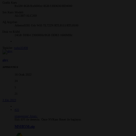
Grafik Kartı
Rx590 8GB/Rx6600xt 8GB/UHD630/HD4000
Ses Kartı Modeli
ALC887/ALC269
Ağ Aygıtları
Atheros9285 Usb Wifi TL722N RTL8111/RTL8100
Disk ve RAM
24GB DDR4 2300MHz/8GB DDR3 1600MHz
Tepkiler:
turko35408
alpy
APPRENTICE
18 Ocak 2022
24
5
21
3 Eki 2023
#25
strangerone' Alıntı:
Ekli EFI ile deneyin. Önce NVRam Reset ile başlayın.
MSIB550.zip