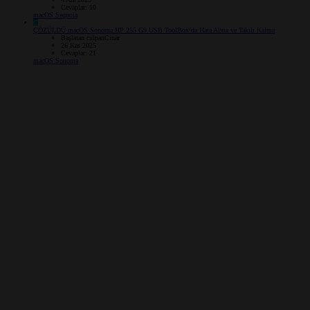
Cevaplar: 10
macOS Sequoia
C
ÇÖZÜLDÜ
macOS Sonoma HP 255 G9 USB ToolBox’da Hata Alma ve Takılı Kalma
Başlatan culpanCinar
26 Kas 2025
Cevaplar: 21
macOS Sonoma