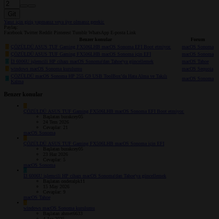
Git
Yanıt için giriş yapmanız veya üye olmanız gerekir.
Paylaş:
Facebook
Twitter
Reddit
Pinterest
Tumblr
WhatsApp
E-posta
Link
Benzer konular
Forum
B
ÇÖZÜLDÜ
ASUS TUF Gaming FX506LHB macOS Sonoma EFI Boot etmiyor.
macOS Sonoma
B
ÇÖZÜLDÜ
ASUS TUF Gaming FX506LHB macOS Sonoma için EFI
macOS Sonoma
O
İ3 6006U işlemcili HP cihazı macOS Sonoma'dan Tahoe'ya güncellemek
macOS Tahoe
A
windows macOS Sonoma kurulumu
macOS Sequoia
ÇÖZÜLDÜ
macOS Sonoma HP 255 G9 USB ToolBox’da Hata Alma ve Takılı
C
macOS Sonoma
Kalma
Benzer konular
B
ÇÖZÜLDÜ
ASUS TUF Gaming FX506LHB macOS Sonoma EFI Boot etmiyor.
Başlatan burakcey05
24 Tem 2026
Cevaplar: 21
macOS Sonoma
B
ÇÖZÜLDÜ
ASUS TUF Gaming FX506LHB macOS Sonoma için EFI
Başlatan burakcey05
23 Haz 2026
Cevaplar: 5
macOS Sonoma
O
İ3 6006U işlemcili HP cihazı macOS Sonoma'dan Tahoe'ya güncellemek
Başlatan onderalpk11
15 May 2026
Cevaplar: 9
macOS Tahoe
A
windows macOS Sonoma kurulumu
Başlatan ahmet6633
4 Ara 2025