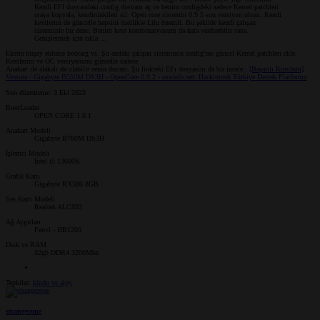
Kendi EFI dosyandaki config dosyanı aç ve benim configdeki sadece Kernel patchleri
oraya kopyala, kendininkileri sil. Open core sistemin 0.9.5 son versiyon olsun. Kendi
kextlerini de güncelle hepsini özellikle Lilu önemli. Bu şekilde kendi çalışan
sisteminle bir dene. Benim kext kombinasyonum da hata verdirebilir sana.
Genişletmek için tıkla ...
Ekstra birşey ekleme bootarg vs. Şu andaki çalışan sisteminin config'ine güncel Kernel patchleri ekle.
Kextlerini ve OC versiyonunu güncelle sadece
Anakart ile alakalı da olabilir senin durum. Şu linkteki EFı dosyasını da bir incele..
[Başarılı Kurulum]
Ventura / Gigabyte B550M DS3H - OpenCore 0.9.2 - osxinfo.net: Hackintosh Türkiye Destek Platformu
Son düzenleme:
3 Eki 2023
BootLoader
OPEN CORE 1.0.1
Anakart Modeli
Gigabyte B760M DS3H
İşlemci Modeli
Intel i5 13600K
Grafik Kartı
Gigabyte RX580 8GB
Ses Kartı Modeli
Realtek ALC892
Ağ Aygıtları
Fenvi - HB1200
Disk ve RAM
32gb DDR4 3200Mhz
Tepkiler:
kindo
ve
alpy
strangerone