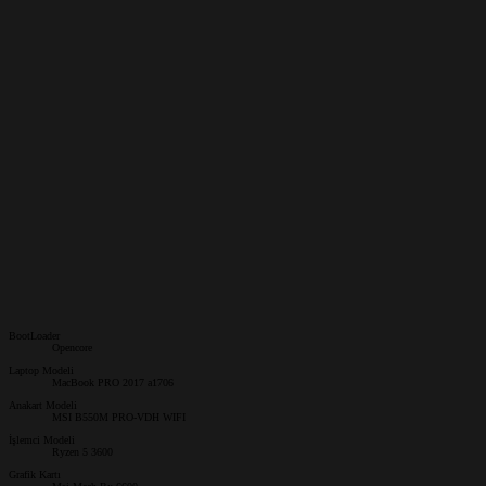
BootLoader
Opencore
Laptop Modeli
MacBook PRO 2017 a1706
Anakart Modeli
MSI B550M PRO-VDH WIFI
İşlemci Modeli
Ryzen 5 3600
Grafik Kartı