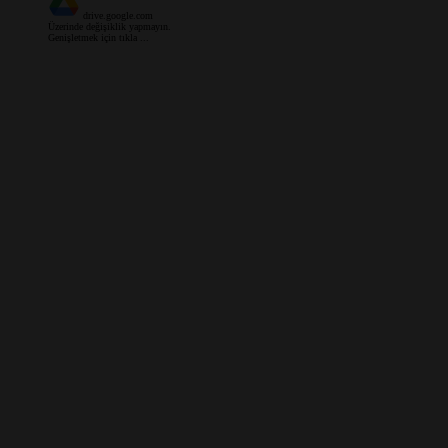
drive.google.com
Üzerinde değişiklik yapmayın.
Genişletmek için tıkla ...