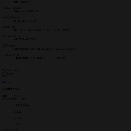
HP Pavilion 15-E
Anakart Modeli
Gigabyte H310M S2H
İşlemci Modeli
i3 3110M/ i3 8100
Grafik Kartı
Rx590 8GB/Rx6600xt 8GB/UHD630/HD4000
Ses Kartı Modeli
ALC887/ALC269
Ağ Aygıtları
Atheros9285 Usb Wifi TL722N RTL8111/RTL8100
Disk ve RAM
24GB DDR4 2300MHz/8GB DDR3 1600MHz
Tepkiler:
kindo
kindo
MASTER YODA
MODERATOR
DENEYİMLİ ÜYE
18 Eki 2020
8,222
3,778
4,401
22 Eki 2023