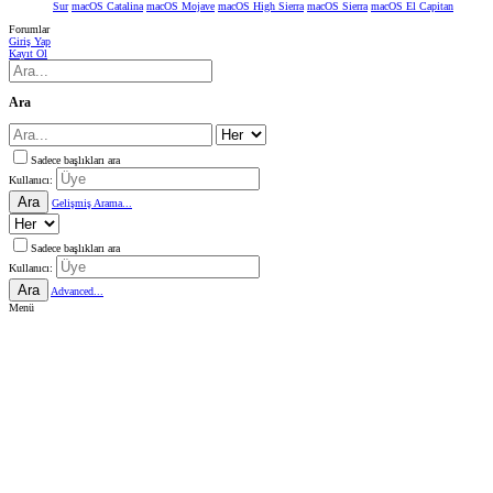
Sur
macOS Catalina
macOS Mojave
macOS High Sierra
macOS Sierra
macOS El Capitan
Forumlar
Giriş Yap
Kayıt Ol
Ara
Sadece başlıkları ara
Kullanıcı:
Ara
Gelişmiş Arama...
Sadece başlıkları ara
Kullanıcı:
Ara
Advanced...
Menü