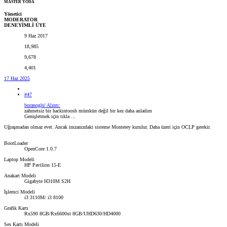
MASTER YODA
Yönetici
MODERATOR
DENEYİMLİ ÜYE
9 Haz 2017
18,985
9,678
4,401
17 Haz 2025
#47
boranoglu' Alıntı:
zahmetsiz bir hackintoosh mümkün değil bir kez daha anladım
Genişletmek için tıkla ...
Uğraşmadan olmaz evet. Ancak imzanızdaki sisteme Monterey kurulur. Daha üzeri için OCLP gerekir.
BootLoader
OpenCore 1.0.7
Laptop Modeli
HP Pavilion 15-E
Anakart Modeli
Gigabyte H310M S2H
İşlemci Modeli
i3 3110M/ i3 8100
Grafik Kartı
Rx590 8GB/Rx6600xt 8GB/UHD630/HD4000
Ses Kartı Modeli