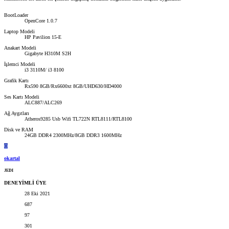
BootLoader
OpenCore 1.0.7
Laptop Modeli
HP Pavilion 15-E
Anakart Modeli
Gigabyte H310M S2H
İşlemci Modeli
i3 3110M/ i3 8100
Grafik Kartı
Rx590 8GB/Rx6600xt 8GB/UHD630/HD4000
Ses Kartı Modeli
ALC887/ALC269
Ağ Aygıtları
Atheros9285 Usb Wifi TL722N RTL8111/RTL8100
Disk ve RAM
24GB DDR4 2300MHz/8GB DDR3 1600MHz
O
okartal
JEDI
DENEYİMLİ ÜYE
28 Eki 2021
687
97
301