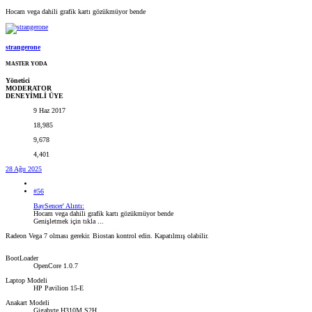
Hocam vega dahili grafik kartı gözükmüyor bende
strangerone
MASTER YODA
Yönetici
MODERATOR
DENEYİMLİ ÜYE
9 Haz 2017
18,985
9,678
4,401
28 Ağu 2025
#56
BaySencer' Alıntı:
Hocam vega dahili grafik kartı gözükmüyor bende
Genişletmek için tıkla ...
Radeon Vega 7 olması gerekir. Biostan kontrol edin. Kapatılmış olabilir.
BootLoader
OpenCore 1.0.7
Laptop Modeli
HP Pavilion 15-E
Anakart Modeli
Gigabyte H310M S2H