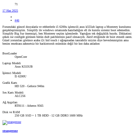
71
17 Haz 2025
#46
Forumdaki güncel dosyalarla ve rehberlerle i5 6200u işlemcili asus k555ub laptop a Monterey kurulumu
gerçekleştirmiştim. Simplify ile windows ortamında hazırladığım efi ile kurulu sistemi boot edemedim.
Simplify Big Sur önermişti, ben Monterey seçtim işlemlerde. Yaptığım tek değişiklik buydu. Dikkatimi
çeken ise configde görünen bütün dsdt patchlerinin pasif olmasıydı. Aktif ettiğimde de boot etmedi zaten.
Güzel yorumları görünce acaba i2c hid touch i uğraşmadan tanıtabilir miyim diye heveslenmiştim ama
benim emektara zahmetsiz bir hackintoosh mümkün değil bir kez daha anladım
BootLoader
OpenCore
Laptop Modeli
Asus K555UB
İşlemci Modeli
İ5 6200U
Grafik Kartı
HD 520 - Geforce 940m
Ses Kartı Modeli
ALC256
Ağ Aygıtları
RT8111 - Atheros 9565
Disk ve RAM
250 GB SSD + 1 TB HDD - 12 GB DDR3 1600 MHz
strangerone