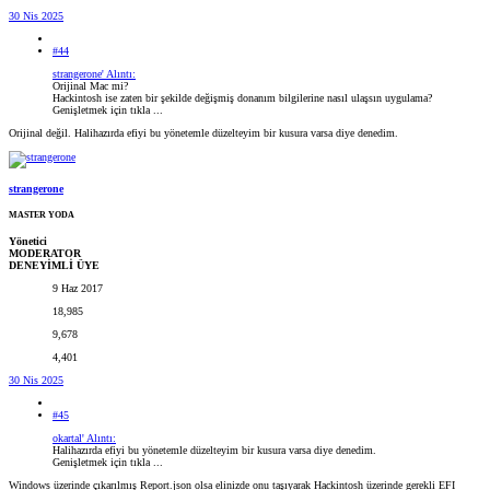
30 Nis 2025
#44
strangerone' Alıntı:
Orijinal Mac mi?
Hackintosh ise zaten bir şekilde değişmiş donanım bilgilerine nasıl ulaşsın uygulama?
Genişletmek için tıkla ...
Orijinal değil. Halihazırda efiyi bu yönetemle düzelteyim bir kusura varsa diye denedim.
strangerone
MASTER YODA
Yönetici
MODERATOR
DENEYİMLİ ÜYE
9 Haz 2017
18,985
9,678
4,401
30 Nis 2025
#45
okartal' Alıntı:
Halihazırda efiyi bu yönetemle düzelteyim bir kusura varsa diye denedim.
Genişletmek için tıkla ...
Windows üzerinde çıkarılmış Report.json olsa elinizde onu taşıyarak Hackintosh üzerinde gerekli EFI