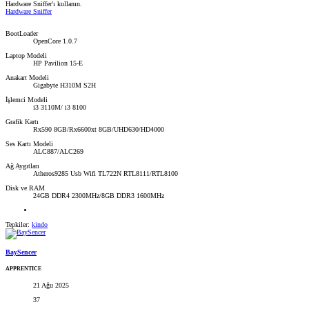
Hardware Sniffer'ı kullanın.
Hardware Sniffer
BootLoader
OpenCore 1.0.7
Laptop Modeli
HP Pavilion 15-E
Anakart Modeli
Gigabyte H310M S2H
İşlemci Modeli
i3 3110M/ i3 8100
Grafik Kartı
Rx590 8GB/Rx6600xt 8GB/UHD630/HD4000
Ses Kartı Modeli
ALC887/ALC269
Ağ Aygıtları
Atheros9285 Usb Wifi TL722N RTL8111/RTL8100
Disk ve RAM
24GB DDR4 2300MHz/8GB DDR3 1600MHz
Tepkiler:
kindo
BaySencer
APPRENTICE
21 Ağu 2025
37