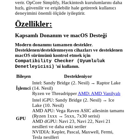
verir. OpCore Simplify, Hackintosh kurulumlarını daha
hızlı, güvenilir ve erişilebilir hale getirerek kullanıcı
deneyimini önemli ölçüde iyileştirir.
Özellikler:
Kapsamlı Donanım ve macOS Desteği
Modern donanımı tamamen destekler.
Desteklenen/desteklenmeyen cihazları ve desteklenen
macOS sürümünü kontrol etmek için
Compatibility Checker (Uyumluluk
'ni kullanın.
Denetleyicisi)
Bileşen
Destekleniyor
Intel: Sandy Bridge (2. Nesil) → Raptor Lake
İşlemci
(14. Nesil)
Ryzen ve Threadripper
AMD: AMD Vanilyalı
Intel iGPU: Sandy Bridge (2. Nesil) → Ice
Lake (10. Nesil)
AMD APU: Vega Raven ASIC ailesinin tamamı
(Ryzen 1xxx → 5xxx, 7x30 serisi)
GPU
AMD dGPU: Navi 23, Navi 22, Navi 21
nesilleri ve daha eski seriler
NVIDIA: Kepler, Pascal, Maxwell, Fermi,
Tesla nesilleri