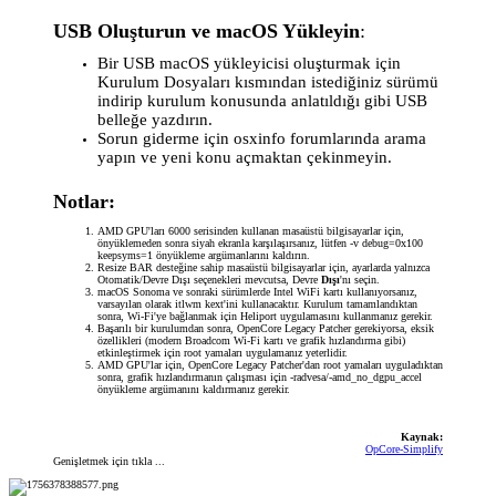
USB Oluşturun ve macOS Yükleyin
:
Bir USB macOS yükleyicisi oluşturmak için
Kurulum Dosyaları kısmından istediğiniz sürümü
indirip kurulum konusunda anlatıldığı gibi USB
belleğe yazdırın.
Sorun giderme için osxinfo forumlarında arama
yapın ve yeni konu açmaktan çekinmeyin.
Notlar:
AMD GPU'ları 6000 serisinden kullanan masaüstü bilgisayarlar için,
önyüklemeden sonra siyah ekranla karşılaşırsanız, lütfen -v debug=0x100
keepsyms=1 önyükleme argümanlarını kaldırın.
Resize BAR desteğine sahip masaüstü bilgisayarlar için, ayarlarda yalnızca
Otomatik/Devre Dışı seçenekleri mevcutsa, Devre
Dışı
'nı seçin.
macOS Sonoma ve sonraki sürümlerde Intel WiFi kartı kullanıyorsanız,
varsayılan olarak itlwm kext'ini kullanacaktır. Kurulum tamamlandıktan
sonra, Wi-Fi'ye bağlanmak için Heliport uygulamasını kullanmanız gerekir.
Başarılı bir kurulumdan sonra, OpenCore Legacy Patcher gerekiyorsa, eksik
özellikleri (modern Broadcom Wi-Fi kartı ve grafik hızlandırma gibi)
etkinleştirmek için root yamaları uygulamanız yeterlidir.
AMD GPU'lar için, OpenCore Legacy Patcher'dan root yamaları uyguladıktan
sonra, grafik hızlandırmanın çalışması için -radvesa/-amd_no_dgpu_accel
önyükleme argümanını kaldırmanız gerekir.
Kaynak:
OpCore-Simplify
Genişletmek için tıkla ...