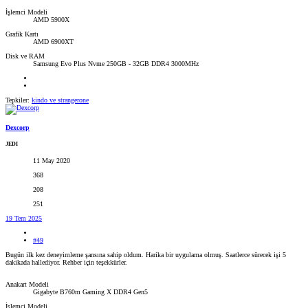
İşlemci Modeli
AMD 5900X
Grafik Kartı
AMD 6900XT
Disk ve RAM
Samsung Evo Plus Nvme 250GB - 32GB DDR4 3000MHz
Tepkiler:
kindo
ve
strangerone
Dexcorp
JEDI
11 May 2020
368
208
251
19 Tem 2025
#49
Bugün ilk kez deneyimleme şansına sahip oldum. Harika bir uygulama olmuş. Saatlerce sürecek işi 5
dakikada hallediyor. Rehber için teşekkürler.
Anakart Modeli
Gigabyte B760m Gaming X DDR4 Gen5
İşlemci Modeli