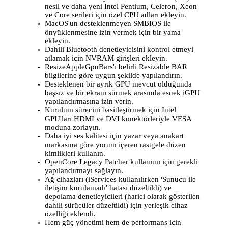
nesil ve daha yeni Intel Pentium, Celeron, Xeon
ve Core serileri için özel CPU adları ekleyin.
MacOS'un desteklenmeyen SMBIOS ile
önyüklenmesine izin vermek için bir yama
ekleyin.
Dahili Bluetooth denetleyicisini kontrol etmeyi
atlamak için NVRAM girişleri ekleyin.
ResizeAppleGpuBars'ı belirli Resizable BAR
bilgilerine göre uygun şekilde yapılandırın.
Desteklenen bir ayrık GPU mevcut olduğunda
başsız ve bir ekranı sürmek arasında esnek iGPU
yapılandırmasına izin verin.
Kurulum sürecini basitleştirmek için Intel
GPU'ları HDMI ve DVI konektörleriyle VESA
moduna zorlayın.
Daha iyi ses kalitesi için yazar veya anakart
markasına göre yorum içeren rastgele düzen
kimlikleri kullanın.
OpenCore Legacy Patcher kullanımı için gerekli
yapılandırmayı sağlayın.
Ağ cihazları (iServices kullanılırken 'Sunucu ile
iletişim kurulamadı' hatası düzeltildi) ve
depolama denetleyicileri (harici olarak gösterilen
dahili sürücüler düzeltildi) için yerleşik cihaz
özelliği eklendi.
Hem güç yönetimi hem de performans için