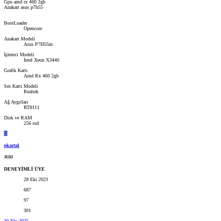
Gpu amd rx 460 2gb
Anakart asus p7h55
BootLoader
Opencore
Anakart Modeli
Asus P7H55m
İşlemci Modeli
İntel Xeon X3440
Grafik Kartı
Amd Rx 460 2gb
Ses Kartı Modeli
Realtek
Ağ Aygıtları
RT8111
Disk ve RAM
256 ssd
O
okartal
JEDI
DENEYİMLİ ÜYE
28 Eki 2021
687
97
301
30 Nis 2025