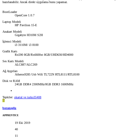
hazırlanabilir. Ancak direkt uygulama bunu yapamaz.
BootLoader
OpenCore 1.0.7
Laptop Modeli
HP Pavilion 15-E
Anakart Modeli
Gigabyte H310M S2H
İşlemci Modeli
i3 3110M/ i3 8100
Grafik Kartı
Rx590 8GB/Rx6600xt 8GB/UHD630/HD4000
Ses Kartı Modeli
ALC887/ALC269
Ağ Aygıtları
Atheros9285 Usb Wifi TL722N RTL8111/RTL8100
Disk ve RAM
24GB DDR4 2300MHz/8GB DDR3 1600MHz
Tepkiler:
okartal
ve
turko35408
B
boranoglu
APPRENTICE
19 Eki 2019
40
11