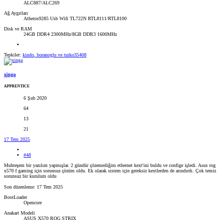
ALC887/ALC269
Ağ Aygıtları
Atheros9285 Usb Wifi TL722N RTL8111/RTL8100
Disk ve RAM
24GB DDR4 2300MHz/8GB DDR3 1600MHz
Tepkiler:
kindo
,
boranoglu
ve
turko35408
xinga
APPRENTICE
6 Şub 2020
64
13
21
17 Tem 2025
#48
Muhteşem bir yazılım yapmışlar. 2 gündür çözemediğim ethernet kext'ini buldu ve confige işledi. Asus rog
x570 f gaming için sorunsuz çözüm oldu. Ek olarak sistem için gereksiz kextlerden de arındırdı. Çok temiz
sorunsuz bir kurulum oldu
Son düzenleme:
17 Tem 2025
BootLoader
Opencore
Anakart Modeli
ASUS X570 ROG STRIX