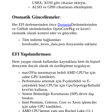
USBX, XOSI gibi cihazlar ekleyin.
ALSD ve GPI0 cihazlarını etkinleştirin.
Otomatik Güncellemeler
:
Her EFI derlemesinden önce
Dortania
Derlemelerinden
ve GitHub sürümlerinden OpenCorePkg ve kexts'i
otomatik olarak kontrol eder ve günceller.
Tüm indirme bağlantıları
bootloader_kexts_data.json dosyasında saklanır.
EFI Yapılandırması:
Hem yaygın olarak kullanılan kaynaklara hem de kişisel
deneyime dayalı olarak ek özelleştirme uygulayın.
macOS'ta tanınmayan belirli AMD GPU'lar için
sahte GPU kimlikleri.
Performansı artırmak için P-çekirdekli ve E-
çekirdekli Intel CPU'lar için CpuTopologyRebuild
kext'ini kullanın.
Sistem Bütünlüğü Korumasını (SIP) devre dışı
bırakın.
Intel Pentium, Celeron, Core ve Xeon işlemciler
için sahte CPU kimlikleri.
AMD CPU'larının yanı sıra Rocket Lake (11.)