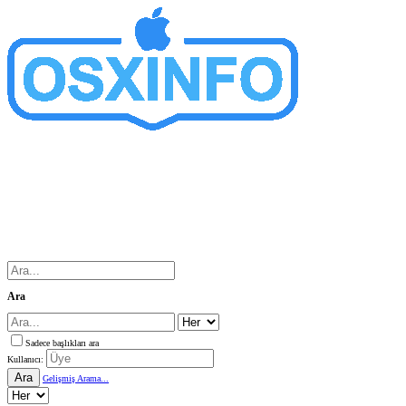
Ara
Sadece başlıkları ara
Kullanıcı:
Ara
Gelişmiş Arama...