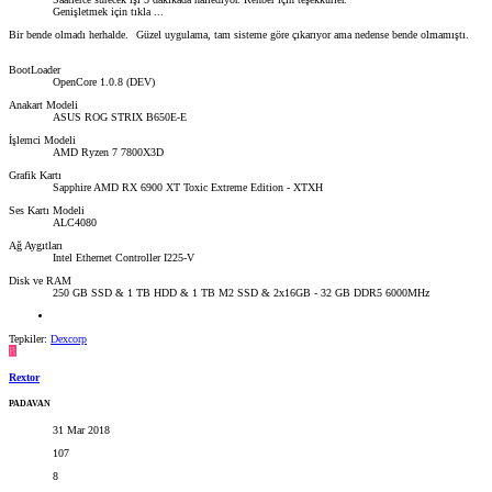
Genişletmek için tıkla ...
Bir bende olmadı herhalde.
Güzel uygulama, tam sisteme göre çıkarıyor ama nedense bende olmamıştı.
BootLoader
OpenCore 1.0.8 (DEV)
Anakart Modeli
ASUS ROG STRIX B650E-E
İşlemci Modeli
AMD Ryzen 7 7800X3D
Grafik Kartı
Sapphire AMD RX 6900 XT Toxic Extreme Edition - XTXH
Ses Kartı Modeli
ALC4080
Ağ Aygıtları
Intel Ethernet Controller I225-V
Disk ve RAM
250 GB SSD & 1 TB HDD & 1 TB M2 SSD & 2x16GB - 32 GB DDR5 6000MHz
Tepkiler:
Dexcorp
R
Rextor
PADAVAN
31 Mar 2018
107
8