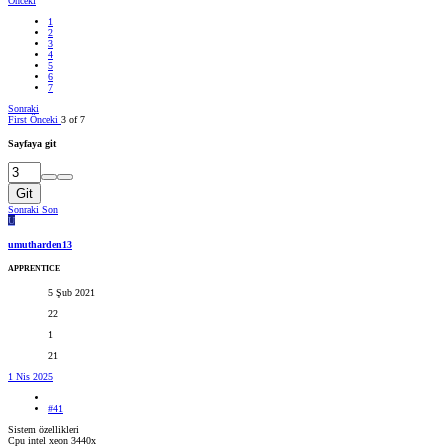
Önceki
1
2
3
4
5
6
7
Sonraki
First
Önceki
3 of 7
Sayfaya git
Git
Sonraki
Son
U
umutharden13
APPRENTICE
5 Şub 2021
22
1
21
1 Nis 2025
#41
Sistem özellikleri
Cpu intel xeon 3440x