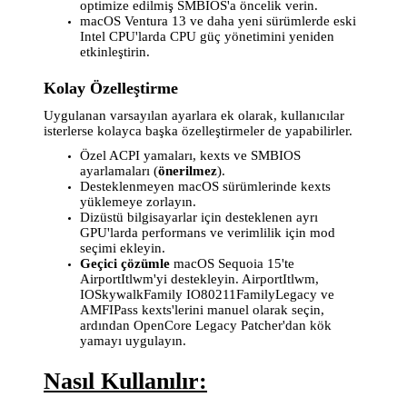
optimize edilmiş SMBIOS'a öncelik verin.
macOS Ventura 13 ve daha yeni sürümlerde eski
Intel CPU'larda CPU güç yönetimini yeniden
etkinleştirin.
Kolay Özelleştirme
Uygulanan varsayılan ayarlara ek olarak, kullanıcılar
isterlerse kolayca başka özelleştirmeler de yapabilirler.
Özel ACPI yamaları, kexts ve SMBIOS
ayarlamaları (
önerilmez
).
Desteklenmeyen macOS sürümlerinde kexts
yüklemeye zorlayın.
Dizüstü bilgisayarlar için desteklenen ayrı
GPU'larda performans ve verimlilik için mod
seçimi ekleyin.
Geçici çözümle
macOS Sequoia 15'te
AirportItlwm'yi destekleyin. AirportItlwm,
IOSkywalkFamily IO80211FamilyLegacy ve
AMFIPass kexts'lerini manuel olarak seçin,
ardından OpenCore Legacy Patcher'dan kök
yamayı uygulayın.
Nasıl Kullanılır: