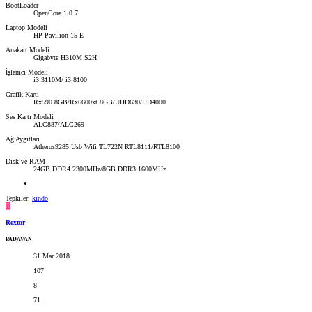
BootLoader
OpenCore 1.0.7
Laptop Modeli
HP Pavilion 15-E
Anakart Modeli
Gigabyte H310M S2H
İşlemci Modeli
i3 3110M/ i3 8100
Grafik Kartı
Rx590 8GB/Rx6600xt 8GB/UHD630/HD4000
Ses Kartı Modeli
ALC887/ALC269
Ağ Aygıtları
Atheros9285 Usb Wifi TL722N RTL8111/RTL8100
Disk ve RAM
24GB DDR4 2300MHz/8GB DDR3 1600MHz
Tepkiler:
kindo
R
Rextor
PADAVAN
31 Mar 2018
107
8
71