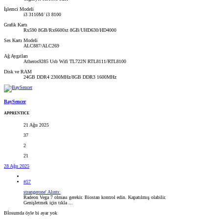
İşlemci Modeli
i3 3110M/ i3 8100
Grafik Kartı
Rx590 8GB/Rx6600xt 8GB/UHD630/HD4000
Ses Kartı Modeli
ALC887/ALC269
Ağ Aygıtları
Atheros9285 Usb Wifi TL722N RTL8111/RTL8100
Disk ve RAM
24GB DDR4 2300MHz/8GB DDR3 1600MHz
BaySencer
APPRENTICE
21 Ağu 2025
37
2
21
28 Ağu 2025
#57
strangerone' Alıntı:
Radeon Vega 7 olması gerekir. Biostan kontrol edin. Kapatılmış olabilir.
Genişletmek için tıkla ...
Bİosumda öyle bi ayar yok