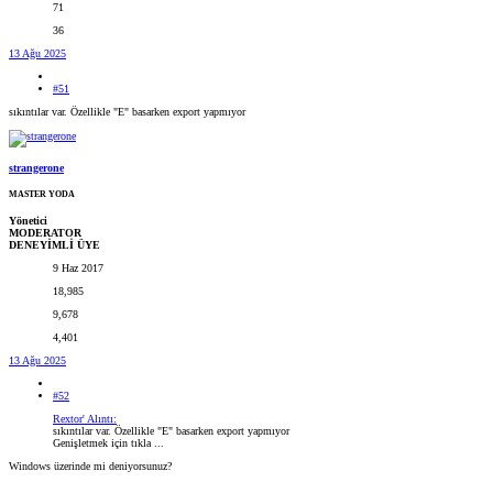
71
36
13 Ağu 2025
#51
sıkıntılar var. Özellikle "E" basarken export yapmıyor
strangerone
MASTER YODA
Yönetici
MODERATOR
DENEYİMLİ ÜYE
9 Haz 2017
18,985
9,678
4,401
13 Ağu 2025
#52
Rextor' Alıntı:
sıkıntılar var. Özellikle "E" basarken export yapmıyor
Genişletmek için tıkla ...
Windows üzerinde mi deniyorsunuz?