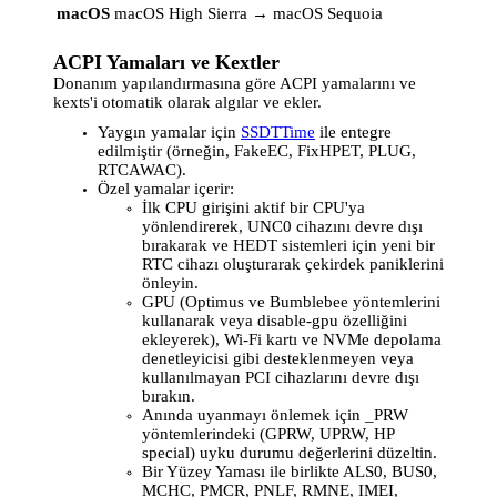
macOS
macOS High Sierra → macOS Sequoia
ACPI Yamaları ve Kextler
Donanım yapılandırmasına göre ACPI yamalarını ve
kexts'i otomatik olarak algılar ve ekler.
Yaygın yamalar için
SSDTTime
ile entegre
edilmiştir (örneğin, FakeEC, FixHPET, PLUG,
RTCAWAC).
Özel yamalar içerir:
İlk CPU girişini aktif bir CPU'ya
yönlendirerek, UNC0 cihazını devre dışı
bırakarak ve HEDT sistemleri için yeni bir
RTC cihazı oluşturarak çekirdek paniklerini
önleyin.
GPU (Optimus ve Bumblebee yöntemlerini
kullanarak veya disable-gpu özelliğini
ekleyerek), Wi-Fi kartı ve NVMe depolama
denetleyicisi gibi desteklenmeyen veya
kullanılmayan PCI cihazlarını devre dışı
bırakın.
Anında uyanmayı önlemek için _PRW
yöntemlerindeki (GPRW, UPRW, HP
special) uyku durumu değerlerini düzeltin.
Bir Yüzey Yaması ile birlikte ALS0, BUS0,
MCHC, PMCR, PNLF, RMNE, IMEI,