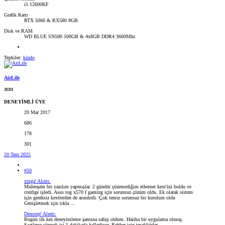
i5 12600KF
Grafik Kartı
RTX 5060 & RX580 8GB
Disk ve RAM
WD BLUE SN500 500GB & 4x8GB DDR4 3600Mhz
Tepkiler:
kindo
AirLife
JEDI
DENEYİMLİ ÜYE
20 Mar 2017
686
178
301
20 Tem 2025
#50
xinga' Alıntı:
Muhteşem bir yazılım yapmışlar. 2 gündür çözemediğim ethernet kext'ini buldu ve
confige işledi. Asus rog x570 f gaming için sorunsuz çözüm oldu. Ek olarak sistem
için gereksiz kextlerden de arındırdı. Çok temiz sorunsuz bir kurulum oldu
Genişletmek için tıkla ...
Dexcorp' Alıntı:
Bugün ilk kez deneyimleme şansına sahip oldum. Harika bir uygulama olmuş.
Saatlerce sürecek işi 5 dakikada hallediyor. Rehber için teşekkürler.