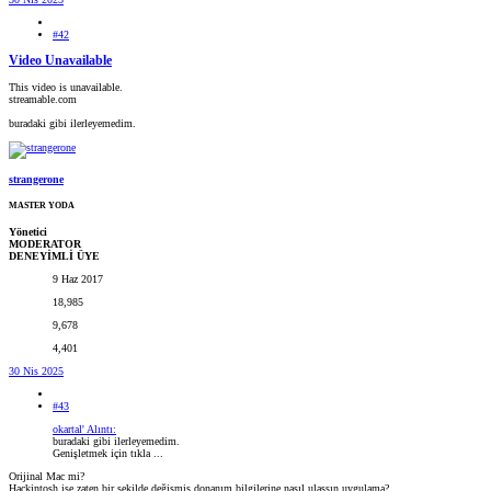
#42
Video Unavailable
This video is unavailable.
streamable.com
buradaki gibi ilerleyemedim.
strangerone
MASTER YODA
Yönetici
MODERATOR
DENEYİMLİ ÜYE
9 Haz 2017
18,985
9,678
4,401
30 Nis 2025
#43
okartal' Alıntı:
buradaki gibi ilerleyemedim.
Genişletmek için tıkla ...
Orijinal Mac mi?
Hackintosh ise zaten bir şekilde değişmiş donanım bilgilerine nasıl ulaşsın uygulama?