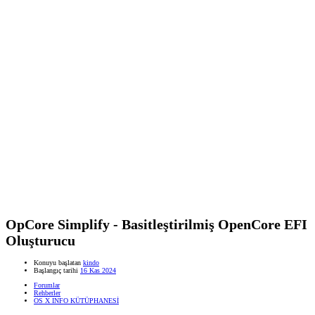
OpCore Simplify - Basitleştirilmiş OpenCore EFI
Oluşturucu
Konuyu başlatan
kindo
Başlangıç tarihi
16 Kas 2024
Forumlar
Rehberler
OS X INFO KÜTÜPHANESİ