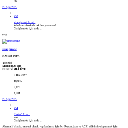
36
26 Ağu 2025
#53
strangerone' Alıntı:
Windows üzerinde mi deniyorsunuz?
Genişletmek için tıkla ...
evet
strangerone
MASTER YODA
Yönetici
MODERATOR
DENEYİMLİ ÜYE
9 Haz 2017
18,985
9,678
4,401
26 Ağu 2025
#54
Rextor' Alıntı:
evet
Genişletmek için tıkla ...
Alternatif olarak, manuel olarak yapılandırma için bir Report.json ve ACPI dökümü oluşturmak için