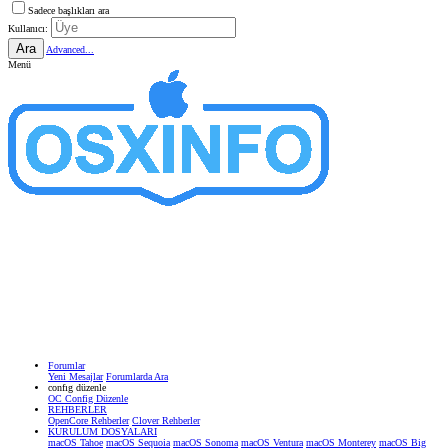
Sadece başlıkları ara
Kullanıcı:
Ara
Advanced...
Menü
Forumlar
Yeni Mesajlar
Forumlarda Ara
confıg düzenle
OC Config Düzenle
REHBERLER
OpenCore Rehberler
Clover Rehberler
KURULUM DOSYALARI
macOS Tahoe
macOS Sequoia
macOS Sonoma
macOS Ventura
macOS Monterey
macOS Big