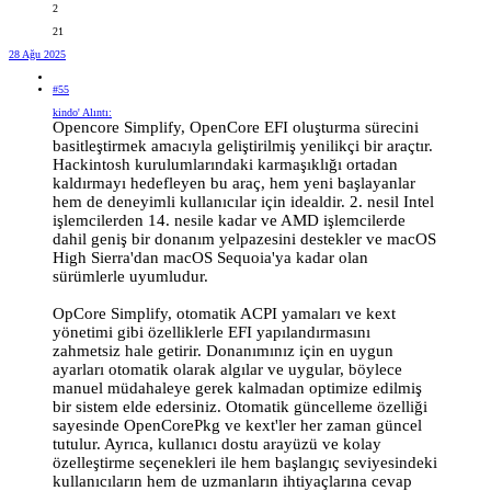
2
21
28 Ağu 2025
#55
kindo' Alıntı:
Opencore Simplify, OpenCore EFI oluşturma sürecini
basitleştirmek amacıyla geliştirilmiş yenilikçi bir araçtır.
Hackintosh kurulumlarındaki karmaşıklığı ortadan
kaldırmayı hedefleyen bu araç, hem yeni başlayanlar
hem de deneyimli kullanıcılar için idealdir. 2. nesil Intel
işlemcilerden 14. nesile kadar ve AMD işlemcilerde
dahil geniş bir donanım yelpazesini destekler ve macOS
High Sierra'dan macOS Sequoia'ya kadar olan
sürümlerle uyumludur.
OpCore Simplify, otomatik ACPI yamaları ve kext
yönetimi gibi özelliklerle EFI yapılandırmasını
zahmetsiz hale getirir. Donanımınız için en uygun
ayarları otomatik olarak algılar ve uygular, böylece
manuel müdahaleye gerek kalmadan optimize edilmiş
bir sistem elde edersiniz. Otomatik güncelleme özelliği
sayesinde OpenCorePkg ve kext'ler her zaman güncel
tutulur. Ayrıca, kullanıcı dostu arayüzü ve kolay
özelleştirme seçenekleri ile hem başlangıç seviyesindeki
kullanıcıların hem de uzmanların ihtiyaçlarına cevap