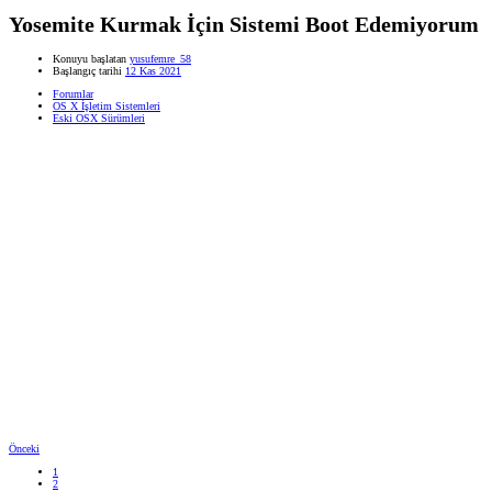
Yosemite Kurmak İçin Sistemi Boot Edemiyorum
Konuyu başlatan
yusufemre_58
Başlangıç tarihi
12 Kas 2021
Forumlar
OS X İşletim Sistemleri
Eski OSX Sürümleri
Önceki
1
2