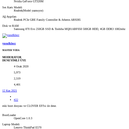
Nvidia GeForce GT320M
Ses Kartı Modeli
Realtek(Model yazmıyor)
Ağ Aygıtları
Realtek PCIe GBE Family Controller & Atheros AR9285
Disk ve RAM
Samsung 870 Evo 250GB SSD & Toshiba MQ01ABF050 500GB HDD, 4GB DDR3 1082mhz
yusufklncc
MASTER YODA
MODERATOR
DENEYİMLİ ÜYE
4 Ocak 2020
5,973
2,519
4,401
12 Kas 2021
#22
eski boot dosyası ve CLOVER EFI'si ile dene.
BootLoader
OpenCore 1.0.3
Laptop Modeli
Lenovo ThinkPad E570