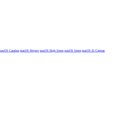
macOS Catalina
macOS Mojave
macOS High Sierra
macOS Sierra
macOS El Capitan