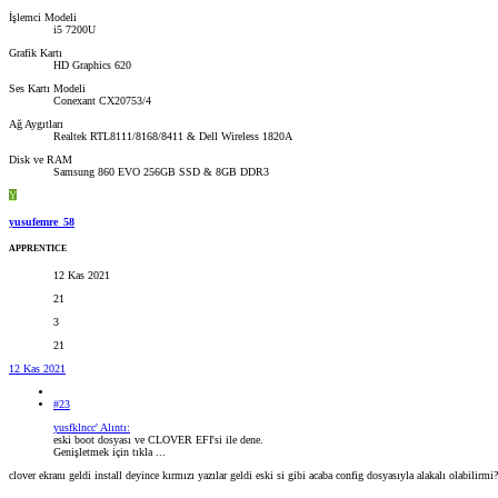
İşlemci Modeli
i5 7200U
Grafik Kartı
HD Graphics 620
Ses Kartı Modeli
Conexant CX20753/4
Ağ Aygıtları
Realtek RTL8111/8168/8411 & Dell Wireless 1820A
Disk ve RAM
Samsung 860 EVO 256GB SSD & 8GB DDR3
Y
yusufemre_58
APPRENTICE
12 Kas 2021
21
3
21
12 Kas 2021
#23
yusfklncc' Alıntı:
eski boot dosyası ve CLOVER EFI'si ile dene.
Genişletmek için tıkla ...
clover ekranı geldi install deyince kırmızı yazılar geldi eski si gibi acaba config dosyasıyla alakalı olabilirmi?