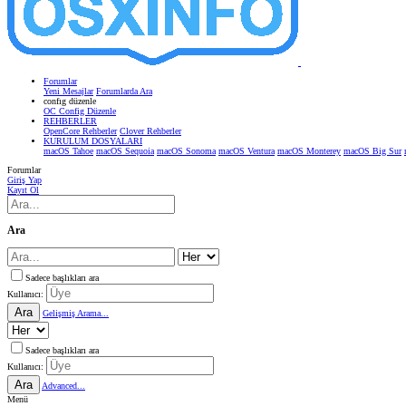
Forumlar
Yeni Mesajlar
Forumlarda Ara
confıg düzenle
OC Config Düzenle
REHBERLER
OpenCore Rehberler
Clover Rehberler
KURULUM DOSYALARI
macOS Tahoe
macOS Sequoia
macOS Sonoma
macOS Ventura
macOS Monterey
macOS Big Sur
Forumlar
Giriş Yap
Kayıt Ol
Ara
Sadece başlıkları ara
Kullanıcı:
Ara
Gelişmiş Arama...
Sadece başlıkları ara
Kullanıcı:
Ara
Advanced...
Menü