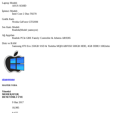
Laptop Modeli
ASUS K50ID
İşlemci Modeli
İntel Core 2 Duo T6570
Grafik Kartı
Nvidia GeForce GT320M
Ses Kartı Modeli
Realtek(Model yazmıyor)
Ağ Aygıtları
Realtek PCIe GBE Family Controller & Atheros AR9285
Disk ve RAM
Samsung 870 Evo 250GB SSD & Toshiba MQ01ABF050 500GB HDD, 4GB DDR3 1082mhz
strangerone
MASTER YODA
Yönetici
MODERATOR
DENEYİMLİ ÜYE
9 Haz 2017
18,985
9,677