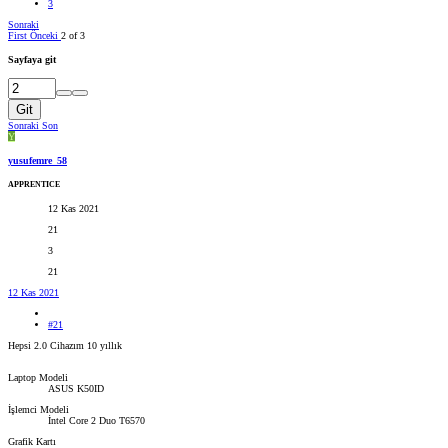
3
Sonraki
First
Önceki
2 of 3
Sayfaya git
Git
Sonraki
Son
Y
yusufemre_58
APPRENTICE
12 Kas 2021
21
3
21
12 Kas 2021
#21
Hepsi 2.0 Cihazım 10 yıllık
Laptop Modeli
ASUS K50ID
İşlemci Modeli
İntel Core 2 Duo T6570
Grafik Kartı