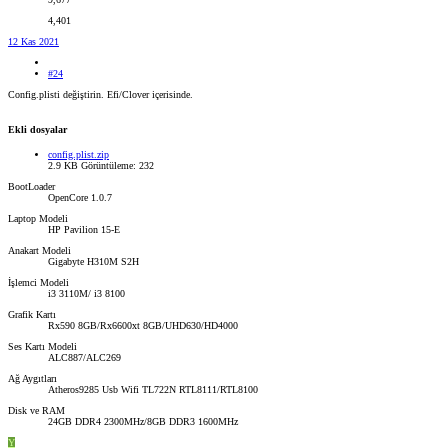
4,401
12 Kas 2021
#24
Config.plisti değiştirin. Efi/Clover içerisinde.
Ekli dosyalar
config.plist.zip
2.9 KB
Görüntüleme: 232
BootLoader
OpenCore 1.0.7
Laptop Modeli
HP Pavilion 15-E
Anakart Modeli
Gigabyte H310M S2H
İşlemci Modeli
i3 3110M/ i3 8100
Grafik Kartı
Rx590 8GB/Rx6600xt 8GB/UHD630/HD4000
Ses Kartı Modeli
ALC887/ALC269
Ağ Aygıtları
Atheros9285 Usb Wifi TL722N RTL8111/RTL8100
Disk ve RAM
24GB DDR4 2300MHz/8GB DDR3 1600MHz
Y