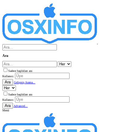
Ara
Sadece başlıkları ara
Kullanıcı:
Ara
Gelişmiş Arama...
Sadece başlıkları ara
Kullanıcı:
Ara
Advanced...
Menü