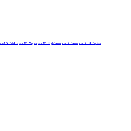
macOS Catalina
macOS Mojave
macOS High Sierra
macOS Sierra
macOS El Capitan