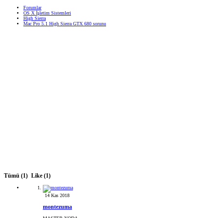
Forumlar
OS X İşletim Sistemleri
High Sierra
Mac Pro 5.1 High Sierra GTX 680 sorunu
Tümü
(1)
Like
(1)
14 Kas 2018
montezuma