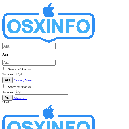
Ara
Sadece başlıkları ara
Kullanıcı:
Ara
Gelişmiş Arama...
Sadece başlıkları ara
Kullanıcı:
Ara
Advanced...
Menü