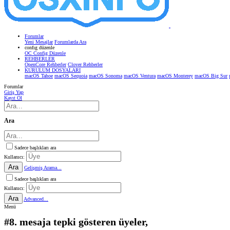
Forumlar
Yeni Mesajlar
Forumlarda Ara
confıg düzenle
OC Config Düzenle
REHBERLER
OpenCore Rehberler
Clover Rehberler
KURULUM DOSYALARI
macOS Tahoe
macOS Sequoia
macOS Sonoma
macOS Ventura
macOS Monterey
macOS Big Sur
Forumlar
Giriş Yap
Kayıt Ol
Ara
Sadece başlıkları ara
Kullanıcı:
Ara
Gelişmiş Arama...
Sadece başlıkları ara
Kullanıcı:
Ara
Advanced...
Menü
#8. mesaja tepki gösteren üyeler,