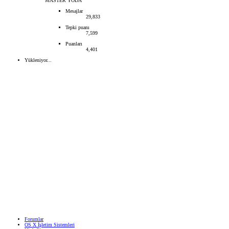
MASTER YODA
Mesajlar
29,833
Tepki puanı
7,599
Puanları
4,401
Yükleniyor...
Forumlar
OS X İşletim Sistemleri