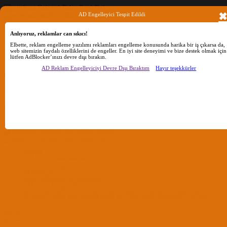
AD Engelleyici Tespit Edildi
Anlıyoruz, reklamlar can sıkıcı!
Ara
Elbette, reklam engelleme yazılımı reklamları engelleme konusunda harika bir iş çıkarsa da,
web sitemizin faydalı özelliklerini de engeller. En iyi site deneyimi ve bize destek olmak için
lütfen AdBlocker’ınızı devre dışı bırakın.
Sadece başlıkları ara
AD Reklam Engelleyiciyi Devre Dışı Bıraktım
Hayır teşekkürler
Kullanıcı:
Ara
Gelişmiş Arama...
Sadece başlıkları ara
Kullanıcı:
Ara
Advanced...
Menü
Forumlar
Yeni Mesajlar
Forumlarda Ara
confıg düzenle
OC Config Düzenle
REHBERLER
OpenCore Rehberler
Clover Rehberler
KURULUM DOSYALARI
macOS Tahoe
macOS Sequoia
macOS Sonoma
macOS Ventura
macOS Monterey
macOS Big
Sur
macOS Catalina
macOS Mojave
macOS High Sierra
macOS Sierra
macOS El Capitan
Forumlar
Giriş Yap
Kayıt Ol