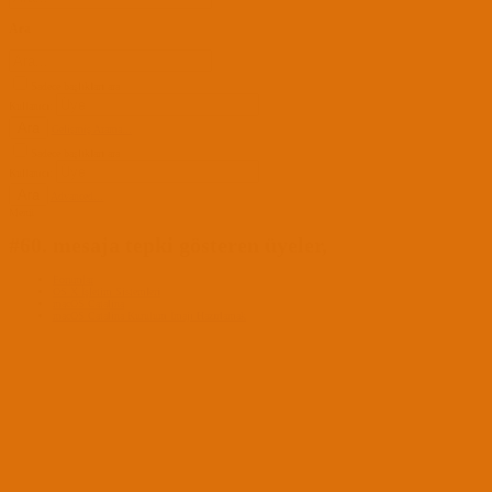
Ara
Sadece başlıkları ara
Kullanıcı:
Ara
Gelişmiş Arama...
Sadece başlıkları ara
Kullanıcı:
Ara
Advanced...
Menü
#60. mesaja tepki gösteren üyeler,
Forumlar
OS X İşletim Sistemleri
macOS Catalina
macOS Catalina Kurulum İmajı Hazırlamak