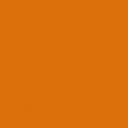
Tümü
(1)
Like
(1)
12 Ara 2019
montezuma
MASTER YODA
Mesajlar
29,833