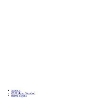
Forumlar
OS X İşletim Sistemleri
macOS Sequoia