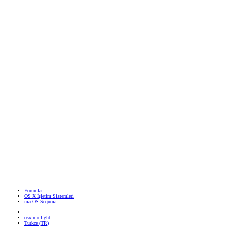
Forumlar
OS X İşletim Sistemleri
macOS Sequoia
osxinfo-light
Turkce (TR)