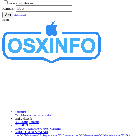
Sadece başlıkları ara
Kullanıcı:
Ara
Advanced...
Menü
Forumlar
Yeni Mesajlar
Forumlarda Ara
confıg düzenle
OC Config Düzenle
REHBERLER
OpenCore Rehberler
Clover Rehberler
KURULUM DOSYALARI
macOS Tahoe
macOS Sequoia
macOS Sonoma
macOS Ventura
macOS Monterey
macOS Big