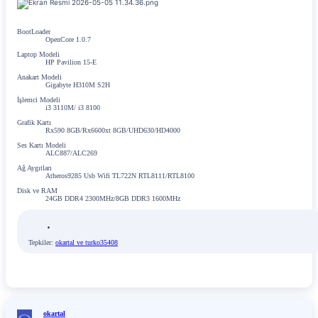
BootLoader
OpenCore 1.0.7
Laptop Modeli
HP Pavilion 15-E
Anakart Modeli
Gigabyte H310M S2H
İşlemci Modeli
i3 3110M/ i3 8100
Grafik Kartı
Rx590 8GB/Rx6600xt 8GB/UHD630/HD4000
Ses Kartı Modeli
ALC887/ALC269
Ağ Aygıtları
Atheros9285 Usb Wifi TL722N RTL8111/RTL8100
Disk ve RAM
24GB DDR4 2300MHz/8GB DDR3 1600MHz
Tepkiler:
okartal
ve
turko35408
okartal