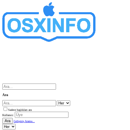
Ara
Sadece başlıkları ara
Kullanıcı:
Ara
Gelişmiş Arama...