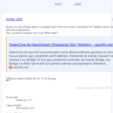
9,675
4,401
20 May 2026
Boşta ve yük altında işlemci sıcaklığı nedir? Normal sınırlar içerisinde mi? Değilse zaten f
devamlı çalışacaktır.
Güç yönetimi çalışıyor mu? Fan RPM nedir?
OpenCore ile macOS kurulumundan sonra dikkat edilmesi gereken en öne
husus işlemci güç yönetimin aktif edilmesi. Rehberde ilk olarak Haswell v
sonrası ( Ivy Bridge-E) için güç yönetimini ardından da Sandy Bridge, Ivy
Bridge ve AMD işlemciler için gerekli adımlar paylaşılmakta. Rehbere...
osxinfo.net
Son düzenleme:
20 May 2026
BootLoader
OpenCore 1.0.7
Laptop Modeli
HP Pavilion 15-E