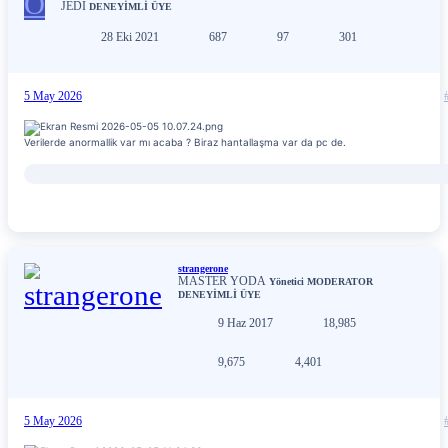
O
JEDI
DENEYİMLİ ÜYE
28 Eki 2021
687
97
301
5 May 2026
Verilerde anormallik var mı acaba ? Biraz hantallaşma var da pc de.
strangerone
MASTER YODA
Yönetici
MODERATOR
DENEYİMLİ ÜYE
9 Haz 2017
18,985
9,675
4,401
5 May 2026