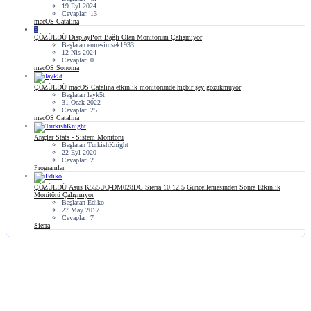
19 Eyl 2024
Cevaplar: 13
macOS Catalina
E
ÇÖZÜLDÜ
DisplayPort Bağlı Olan Monitörüm Çalışmıyor
Başlatan emresimsek1933
12 Nis 2024
Cevaplar: 0
macOS Sonoma
ÇÖZÜLDÜ
macOS Catalina etkinlik monitöründe hiçbir şey gözükmüyor
Başlatan layk5t
31 Ocak 2022
Cevaplar: 25
macOS Catalina
Araçlar
Stats - Sistem Monitörü
Başlatan TurkishKnight
22 Eyl 2020
Cevaplar: 2
Programlar
ÇÖZÜLDÜ
Asus K555UQ-DM028DC Sierra 10.12.5 Güncellemesinden Sonra Etkinlik
Monitörü Çalışmıyor
Başlatan Ediko
27 May 2017
Cevaplar: 7
Sierra