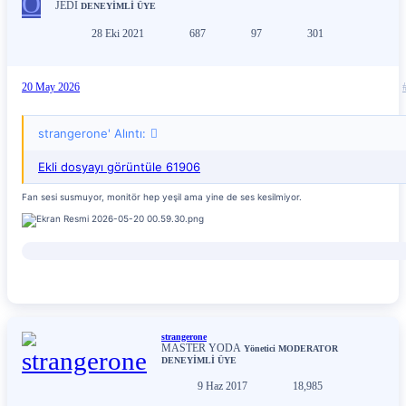
O
JEDI
DENEYİMLİ ÜYE
28 Eki 2021
687
97
301
20 May 2026
strangerone' Alıntı:
Ekli dosyayı görüntüle 61906
Fan sesi susmuyor, monitör hep yeşil ama yine de ses kesilmiyor.
strangerone
MASTER YODA
Yönetici
MODERATOR
DENEYİMLİ ÜYE
9 Haz 2017
18,985