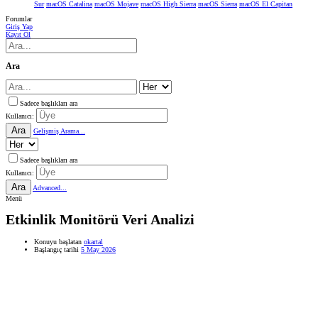
Sur
macOS Catalina
macOS Mojave
macOS High Sierra
macOS Sierra
macOS El Capitan
Forumlar
Giriş Yap
Kayıt Ol
Ara
Sadece başlıkları ara
Kullanıcı:
Ara
Gelişmiş Arama...
Sadece başlıkları ara
Kullanıcı:
Ara
Advanced...
Menü
Etkinlik Monitörü Veri Analizi
Konuyu başlatan
okartal
Başlangıç tarihi
5 May 2026