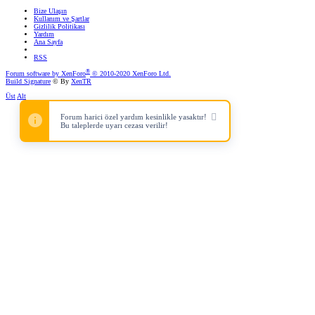
Bize Ulaşın
Kullanım ve Şartlar
Gizlilik Politikası
Yardım
Ana Sayfa
RSS
®
Forum software by XenForo
© 2010-2020 XenForo Ltd.
Build Signature
© By
XenTR
Üst
Alt
Forum harici özel yardım kesinlikle yasaktır!
Bu taleplerde uyarı cezası verilir!