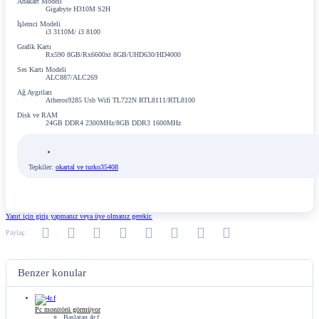
Anakart Modeli
Gigabyte H310M S2H
İşlemci Modeli
i3 3110M/ i3 8100
Grafik Kartı
Rx590 8GB/Rx6600xt 8GB/UHD630/HD4000
Ses Kartı Modeli
ALC887/ALC269
Ağ Aygıtları
Atheros9285 Usb Wifi TL722N RTL8111/RTL8100
Disk ve RAM
24GB DDR4 2300MHz/8GB DDR3 1600MHz
Tepkiler:
okartal
ve
turko35408
Yanıt için giriş yapmanız veya üye olmanız gerekir.
Facebook
Twitter
Reddit
Pinterest
Tumblr
WhatsApp
E-posta
Link
Paylaş:
Benzer konular
Pc monitörü görmüyor
Başlatan 4r.f