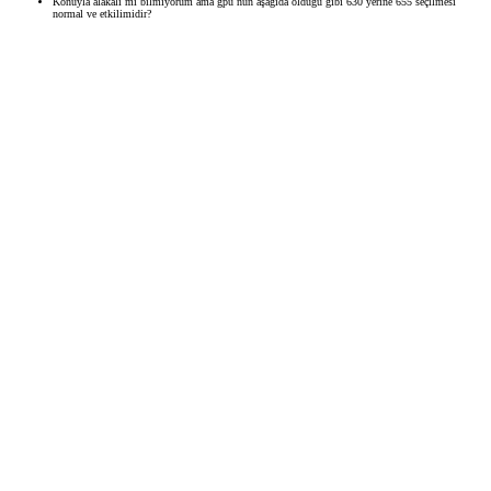
Konuyla alakalı mı bilmiyorum ama gpu nun aşağıda olduğu gibi 630 yerine 655 seçilmesi
normal ve etkilimidir?