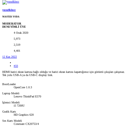
yusufklncc
MASTER YODA
MODERATOR
DENEYİMLİ ÜYE
4 Ocak 2020
5,973
2,519
4,401
12 Kas 2022
#33
HDMI harici ekran kartına bağlı olduğu ve harici ekran kartını kapattığımız için görüntü çıkışları çalışmaz.
Tek yolu USB-A ya da USB-C display link.
BootLoader
OpenCore 1.0.3
Laptop Modeli
Lenovo ThinkPad E570
İşlemci Modeli
i5 7200U
Grafik Kartı
HD Graphics 620
Ses Kartı Modeli
Conexant CX20753/4