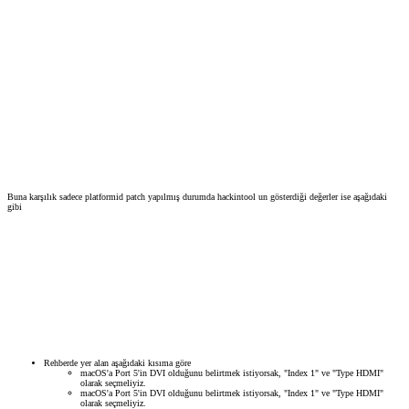
Buna karşılık sadece platformid patch yapılmış durumda hackintool un gösterdiği değerler ise aşağıdaki
gibi
Rehberde yer alan aşağıdaki kısıma göre
macOS'a Port 5'in DVI olduğunu belirtmek istiyorsak, "Index 1" ve "Type HDMI"
olarak seçmeliyiz.
macOS'a Port 5'in DVI olduğunu belirtmek istiyorsak, "Index 1" ve "Type HDMI"
olarak seçmeliyiz.