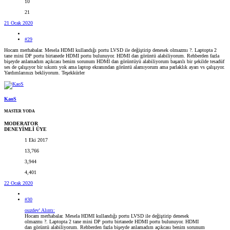
10
21
21 Ocak 2020
#29
Hocam merhabalar. Mesela HDMI kullandığı portu LVSD ile değiştirip denesek olmazmı ?. Laptopta 2
tane mini DP portu birtanede HDMI portu bulunuyor. HDMI dan görüntü alabiliyorum. Rehberden fazla
bişeyde anlamadım açıkcası benim sorunum HDMI dan görüntüyü alabiliyorum başarılı bir şekilde tesadüf
ses de çalışıyor bir sıkıntı yok ama laptop ekranından görüntü alamıyorum ama parlaklık ayarı vs çalışıyor.
Yardımlarınızı bekliyorum. Teşekkürler
KaoS
MASTER YODA
MODERATOR
DENEYİMLİ ÜYE
1 Eki 2017
13,766
3,944
4,401
22 Ocak 2020
#30
ouzdev' Alıntı:
Hocam merhabalar. Mesela HDMI kullandığı portu LVSD ile değiştirip denesek
olmazmı ?. Laptopta 2 tane mini DP portu birtanede HDMI portu bulunuyor. HDMI
dan görüntü alabiliyorum. Rehberden fazla bişeyde anlamadım açıkcası benim sorunum