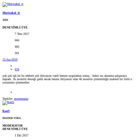
Mavisakal_tr
JEDI
DENEYİMLİ ÜYE
7 Tem 2017
666
483
301
13 Ara 2019
#24
çok çok tşk.ler bu rehbere çok ihtiyacım vardı hemen uyguladım sonuç : hdmi ses aktarma çalışmaya
başladı. 2k monitör desteği geldi ancak benim ihtiyacım olan 4k monitör çözünürlüğü malesef bir türlü o
sorunumu çözemedim
Tepkiler:
montezuma
KaoS
MASTER YODA
MODERATOR
DENEYİMLİ ÜYE
1 Eki 2017