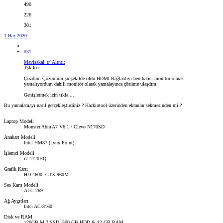
490
226
301
1 Haz 2020
#31
Mavisakal_tr' Alıntı:
Tşk.leer
Çözdüm Çözümüm şu şekilde oldu HDMI Bağlantıyı ben harici monitör olarak
yamalıyordum dahili monitör olarak yamalayınca çözüme ulaşdım
Genişletmek için tıkla ...
Bu yamalamayı nasıl gerçekleştirdiniz ? Hackintool üzerinden ekranlar sekmesinden mi ?
Laptop Modeli
Monster Abra A7 V6.1 / Clevo N170SD
Anakart Modeli
Intel HM87 (Lynx Point)
İşlemci Modeli
i7 4720HQ
Grafik Kartı
HD 4600, GTX 960M
Ses Kartı Modeli
ALC 269
Ağ Aygıtları
Intel AC-3160
Disk ve RAM
120GB M.2 SSD, 500 GB HDD & 12 GB RAM