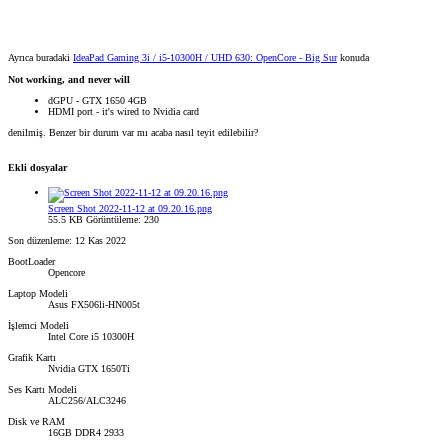
Ayrıca buradaki
IdeaPad Gaming 3i / i5-10300H / UHD 630: OpenCore - Big Sur
konuda
Not working, and never will
dGPU - GTX 1650 4GB
HDMI port - it's wired to Nvidia card
denilmiş. Benzer bir durum var mı acaba nasıl teyit edilebilir?
Ekli dosyalar
Screen Shot 2022-11-12 at 09.20.16.png
55.5 KB
Görüntüleme: 230
Son düzenleme:
12 Kas 2022
BootLoader
Opencore
Laptop Modeli
Asus FX506li-HN005t
İşlemci Modeli
Intel Core i5 10300H
Grafik Kartı
Nvidia GTX 1650Ti
Ses Kartı Modeli
ALC256/ALC3246
Disk ve RAM
16GB DDR4 2933