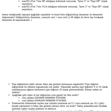
macOS'a Port 7'nin DP olduğunu belirtmek istiyorsak, "Intex 3" ve "Type DP" olarak
seçmeliyiz.
macOS'a Port 7'nin VGA olduğunu belirtmek isritorsak, "Intex 3" ve "Type DP" olarak
seçmeliyiz.
benim örneğimdeki laptopta aşağıdaki seçenekler ve busid lerin değiştirilmiş durumları ile denemeler
doğrumudur? (Değiştirilmiş durumları, sırasıyla con1 i veya con2 yi 00 değeri ile devre dışı bırakarak
denemeler de kapsamaktadır. )
Pipe değerlerinin farklı olması hdmi dan görüntü alınmasına engelmidir? Pipe değerini
değiştirmek bu rehberin kapsamında yok çünkü. Yukarıdaki patchte pipe değerleri 9 ve 10 olarak
ayarlanmasına rağmen hackintool pipe değerini 18 olarak göstermektedir. Bunun nedeni ne
olabilir?
Aşağıdaki gibi index id leri değiştirme yolu geçerli bir fikir midir?
con1-alldata 02050900 00080000 87010000
con2-alldata 03040A00 00080000 87010000
Platforminfo bölümünde seçilen mac türünün (macbook air 9.1 veya macbook pro 16.2 gibi)
burada yapılanlara ve hdmi dan görüntü almaya etkisi var mıdır? Yanlış anlamadıysam buradaki
işlemleri sadece seçilen platform id etkiliyor.