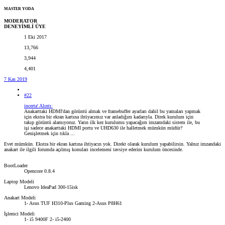
MASTER YODA
MODERATOR
DENEYİMLİ ÜYE
1 Eki 2017
13,766
3,944
4,401
7 Kas 2019
#22
incerta' Alıntı:
Anakarttaki HDMI'dan görüntü almak ve framebuffer ayarları dahil bu yamaları yapmak
için ekstra bir ekran kartına ihtiyacımız var anladığım kadarıyla. Direk kurulum için
takıp görüntü alamıyoruz. Yarın ilk kez kurulumu yapacağım imzamdaki sistem ile, bu
işi sadece anakarttaki HDMI portu ve UHD630 ile halletmek mümkün müdür?
Genişletmek için tıkla ...
Evet mümkün. Ekstra bir ekran kartına ihtiyacın yok. Direkt olarak kurulum yapabilirsin. Yalnız imzandaki
anakart ile ilgili forumda açılmış konuları incelemeni tavsiye ederim kurulum öncesinde.
BootLoader
Opencore 0.8.4
Laptop Modeli
Lenovo IdeaPad 300-15isk
Anakart Modeli
1- Asus TUF H310-Plus Gaming 2-Asus P8H61
İşlemci Modeli
1- i5 9400F 2- i5-2400