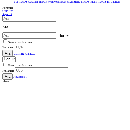
Sur
macOS Catalina
macOS Mojave
macOS High Sierra
macOS Sierra
macOS El Capitan
Forumlar
Giriş Yap
Kayıt Ol
Ara
Sadece başlıkları ara
Kullanıcı:
Ara
Gelişmiş Arama...
Sadece başlıkları ara
Kullanıcı:
Ara
Advanced...
Menü