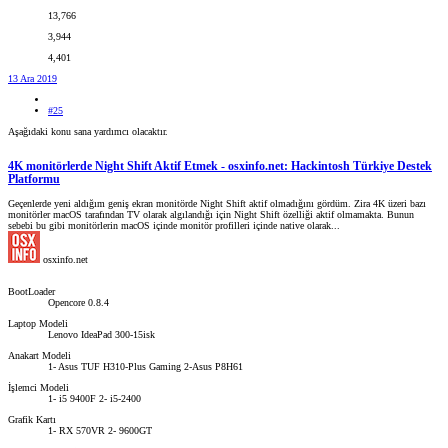
13,766
3,944
4,401
13 Ara 2019
#25
Aşağıdaki konu sana yardımcı olacaktır.
4K monitörlerde Night Shift Aktif Etmek - osxinfo.net: Hackintosh Türkiye Destek
Platformu
Geçenlerde yeni aldığım geniş ekran monitörde Night Shift aktif olmadığını gördüm. Zira 4K üzeri bazı
monitörler macOS tarafından TV olarak algılandığı için Night Shift özelliği aktif olmamakta. Bunun
sebebi bu gibi monitörlerin macOS içinde monitör profilleri içinde native olarak...
osxinfo.net
BootLoader
Opencore 0.8.4
Laptop Modeli
Lenovo IdeaPad 300-15isk
Anakart Modeli
1- Asus TUF H310-Plus Gaming 2-Asus P8H61
İşlemci Modeli
1- i5 9400F 2- i5-2400
Grafik Kartı
1- RX 570VR 2- 9600GT