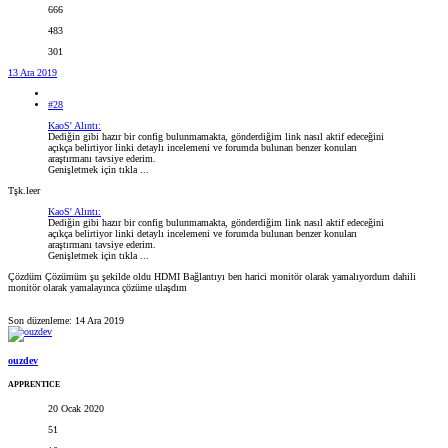
666
483
301
13 Ara 2019
#28
KaoS' Alıntı:
Dediğin gibi hazır bir config bulunmamakta, gönderdiğim link nasıl aktif edeceğini
açıkça belirtiyor linki detaylı incelemeni ve forumda bulunan benzer konuları
araştırmanı tavsiye ederim.
Genişletmek için tıkla ...
Tşk.leer
KaoS' Alıntı:
Dediğin gibi hazır bir config bulunmamakta, gönderdiğim link nasıl aktif edeceğini
açıkça belirtiyor linki detaylı incelemeni ve forumda bulunan benzer konuları
araştırmanı tavsiye ederim.
Genişletmek için tıkla ...
Çözdüm Çözümüm şu şekilde oldu HDMI Bağlantıyı ben harici monitör olarak yamalıyordum dahili
monitör olarak yamalayınca çözüme ulaşdım
Son düzenleme:
14 Ara 2019
ouzdev
APPRENTICE
20 Ocak 2020
51