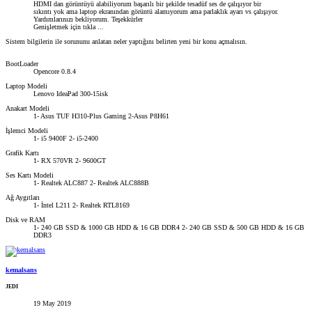
HDMI dan görüntüyü alabiliyorum başarılı bir şekilde tesadüf ses de çalışıyor bir
sıkıntı yok ama laptop ekranından görüntü alamıyorum ama parlaklık ayarı vs çalışıyor.
Yardımlarınızı bekliyorum. Teşekkürler
Genişletmek için tıkla ...
Sistem bilgilerin ile sorununu anlatan neler yaptığını belirten yeni bir konu açmalısın.
BootLoader
Opencore 0.8.4
Laptop Modeli
Lenovo IdeaPad 300-15isk
Anakart Modeli
1- Asus TUF H310-Plus Gaming 2-Asus P8H61
İşlemci Modeli
1- i5 9400F 2- i5-2400
Grafik Kartı
1- RX 570VR 2- 9600GT
Ses Kartı Modeli
1- Realtek ALC887 2- Realtek ALC888B
Ağ Aygıtları
1- İntel L211 2- Realtek RTL8169
Disk ve RAM
1- 240 GB SSD & 1000 GB HDD & 16 GB DDR4 2- 240 GB SSD & 500 GB HDD & 16 GB
DDR3
kemalsans
JEDI
19 May 2019