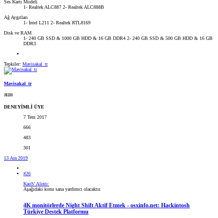
Ses Kartı Modeli
1- Realtek ALC887 2- Realtek ALC888B
Ağ Aygıtları
1- İntel L211 2- Realtek RTL8169
Disk ve RAM
1- 240 GB SSD & 1000 GB HDD & 16 GB DDR4 2- 240 GB SSD & 500 GB HDD & 16 GB
DDR3
Tepkiler:
Mavisakal_tr
Mavisakal_tr
JEDI
DENEYİMLİ ÜYE
7 Tem 2017
666
483
301
13 Ara 2019
#26
KaoS' Alıntı:
Aşağıdaki konu sana yardımcı olacaktır.
4K monitörlerde Night Shift Aktif Etmek - osxinfo.net: Hackintosh
Türkiye Destek Platformu