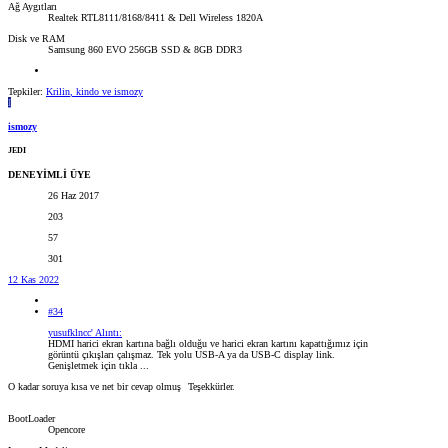
Ağ Aygıtları
Realtek RTL8111/8168/8411 & Dell Wireless 1820A
Disk ve RAM
Samsung 860 EVO 256GB SSD & 8GB DDR3
Tepkiler:
Krilin
,
kindo
ve
ismozy
I
ismozy
JEDI
DENEYİMLİ ÜYE
26 Haz 2017
203
57
301
12 Kas 2022
#34
yusufklncc' Alıntı:
HDMI harici ekran kartına bağlı olduğu ve harici ekran kartını kapattığımız için
görüntü çıkışları çalışmaz. Tek yolu USB-A ya da USB-C display link.
Genişletmek için tıkla ...
O kadar soruya kısa ve net bir cevap olmuş
Teşekkürler.
BootLoader
Opencore