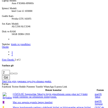
Laptop Modeli
Asus FX506li-HN005t
İşlemci Modeli
Intel Core i5 10300H
Grafik Kartı
Nvidia GTX 1650Ti
Ses Kartı Modeli
ALC256/ALC3246
Disk ve RAM
16GB DDR4 2933
Tepkiler:
kindo
ve
yusufklncc
Önceki
1
2
First
Önceki
2 of 2
Sayfaya git
Git
Yanıt için giriş yapmanız veya üye olmanız gerekir.
Paylaş:
Facebook
Twitter
Reddit
Pinterest
Tumblr
WhatsApp
E-posta
Link
Benzer konular
Forum
ÇÖZÜLDÜ
Sequioa'dan Tahoe'ye böyle güncellersem sorun çıkar mı? Çünkü
macOS
içinde verilerim var silinmesini istemiyorum.
Tahoe
macOS
D
Mac osx sequoia uyumlu laptop önerileri
Sequoia
S
Macos kurulumunda yardımcı olabilecek birileri ve bilgisayardan anlayan birileri.
OSXCafe