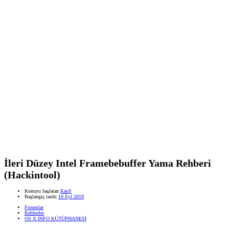
İleri Düzey Intel Framebebuffer Yama Rehberi
(Hackintool)
Konuyu başlatan
KaoS
Başlangıç tarihi
10 Eyl 2019
Forumlar
Rehberler
OS X INFO KÜTÜPHANESİ