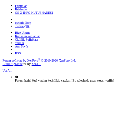
Forumlar
Rehberler
OS X INFO KÜTÜPHANESİ
osxinfo-light
Turkce (TR)
Bize Ulaşın
Kullanım ve Şartlar
Gizlilik Politikası
Yardım
Ana Sayfa
RSS
®
Forum software by XenForo
© 2010-2020 XenForo Ltd.
Build Signature
© By
XenTR
Üst
Alt
Forum harici özel yardım kesinlikle yasaktır! Bu taleplerde uyarı cezası verilir!