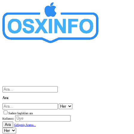
Ara
Sadece başlıkları ara
Kullanıcı:
Ara
Gelişmiş Arama...