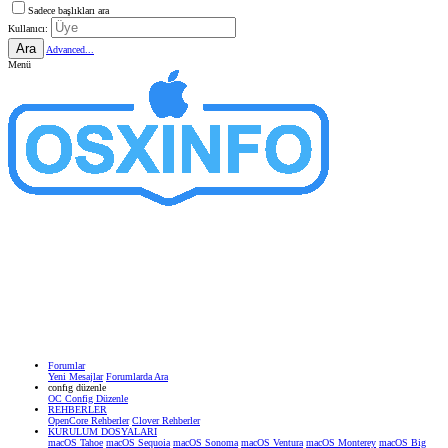
Sadece başlıkları ara
Kullanıcı:
Ara
Advanced...
Menü
Forumlar
Yeni Mesajlar
Forumlarda Ara
confıg düzenle
OC Config Düzenle
REHBERLER
OpenCore Rehberler
Clover Rehberler
KURULUM DOSYALARI
macOS Tahoe
macOS Sequoia
macOS Sonoma
macOS Ventura
macOS Monterey
macOS Big