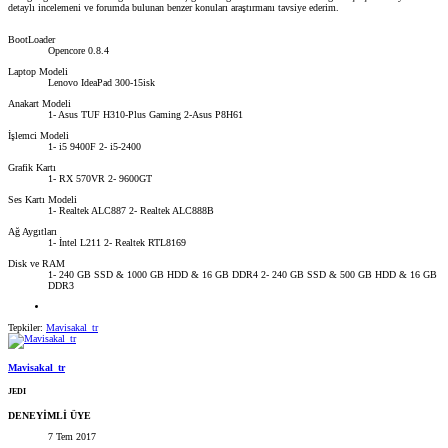
detaylı incelemeni ve forumda bulunan benzer konuları araştırmanı tavsiye ederim.
BootLoader
Opencore 0.8.4
Laptop Modeli
Lenovo IdeaPad 300-15isk
Anakart Modeli
1- Asus TUF H310-Plus Gaming 2-Asus P8H61
İşlemci Modeli
1- i5 9400F 2- i5-2400
Grafik Kartı
1- RX 570VR 2- 9600GT
Ses Kartı Modeli
1- Realtek ALC887 2- Realtek ALC888B
Ağ Aygıtları
1- İntel L211 2- Realtek RTL8169
Disk ve RAM
1- 240 GB SSD & 1000 GB HDD & 16 GB DDR4 2- 240 GB SSD & 500 GB HDD & 16 GB
DDR3
Tepkiler:
Mavisakal_tr
Mavisakal_tr
JEDI
DENEYİMLİ ÜYE
7 Tem 2017