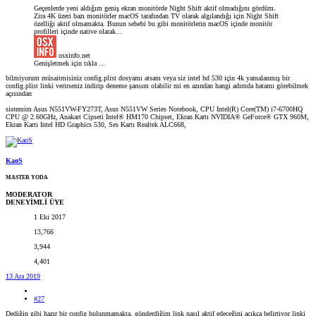
Geçenlerde yeni aldığım geniş ekran monitörde Night Shift aktif olmadığını gördüm.
Zira 4K üzeri bazı monitörler macOS tarafından TV olarak algılandığı için Night Shift
özelliği aktif olmamakta. Bunun sebebi bu gibi monitörlerin macOS içinde monitör
profilleri içinde native olarak...
osxinfo.net
Genişletmek için tıkla ...
bilmiyorum müsaitmisiniz config.plist dosyamı atsam veya siz intel hd 530 için 4k yamalanmış bir
config.plist linki verirseniz indirip deneme şansım olabilir mi en azından hangi adımda hatamı görebilmek
açısından
sistemim Asus N551VW-FY273T, Asus N551VW Series Notebook, CPU Intel(R) Core(TM) i7-6700HQ
CPU @ 2.60GHz, Anakart Cipseti Intel® HM170 Chipset, Ekran Kartı NVIDIA® GeForce® GTX 960M,
Ekran Kartı Intel HD Graphics 530, Ses Kartı Realtek ALC668,
KaoS
MASTER YODA
MODERATOR
DENEYİMLİ ÜYE
1 Eki 2017
13,766
3,944
4,401
13 Ara 2019
#27
Dediğin gibi hazır bir config bulunmamakta, gönderdiğim link nasıl aktif edeceğini açıkça belirtiyor linki