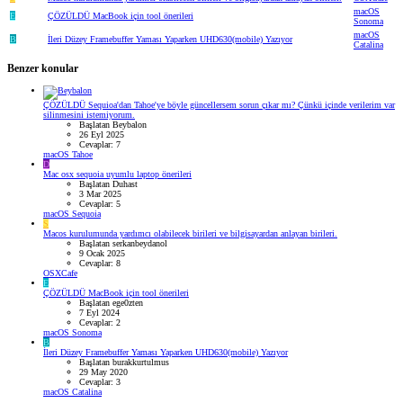
macOS
E
ÇÖZÜLDÜ
MacBook için tool önerileri
Sonoma
macOS
B
İleri Düzey Framebuffer Yaması Yaparken UHD630(mobile) Yazıyor
Catalina
Benzer konular
ÇÖZÜLDÜ
Sequioa'dan Tahoe'ye böyle güncellersem sorun çıkar mı? Çünkü içinde verilerim var
silinmesini istemiyorum.
Başlatan Beybalon
26 Eyl 2025
Cevaplar: 7
macOS Tahoe
D
Mac osx sequoia uyumlu laptop önerileri
Başlatan Duhast
3 Mar 2025
Cevaplar: 5
macOS Sequoia
S
Macos kurulumunda yardımcı olabilecek birileri ve bilgisayardan anlayan birileri.
Başlatan serkanbeydanol
9 Ocak 2025
Cevaplar: 8
OSXCafe
E
ÇÖZÜLDÜ
MacBook için tool önerileri
Başlatan ege0zten
7 Eyl 2024
Cevaplar: 2
macOS Sonoma
B
İleri Düzey Framebuffer Yaması Yaparken UHD630(mobile) Yazıyor
Başlatan burakkurtulmus
29 May 2020
Cevaplar: 3
macOS Catalina