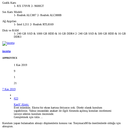
Grafik Kartı
1- RX 570VR 2- 9600GT
Ses Kartı Modeli
1- Realtek ALC887 2- Realtek ALC888B
Ağ Aygıtları
1- İntel L211 2- Realtek RTL8169
Disk ve RAM
1- 240 GB SSD & 1000 GB HDD & 16 GB DDR4 2- 240 GB SSD & 500 GB HDD & 16 GB
DDR3
incerta
APPRENTICE
1 Kas 2019
9
1
21
7 Kas 2019
#23
KaoS' Alıntı:
Evet mümkün. Ekstra bir ekran kartına ihtiyacın yok. Direkt olarak kurulum
yapabilirsin. Yalnız imzandaki anakart ile ilgili forumda açılmış konuları incelemeni
tavsiye ederim kurulum öncesinde.
Genişletmek için tıkla ...
Kurulum yapan bulamadım almayı düşünenlerin konusu var. Tonymacx86'da önerilenlerde olduğu için
almıştım.