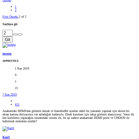
Önceki
1
2
First
Önceki
2 of 2
Sayfaya git
Git
incerta
APPRENTICE
1 Kas 2019
9
1
21
7 Kas 2019
#21
Anakarttaki HDMI'dan görüntü almak ve framebuffer ayarları dahil bu yamaları yapmak için ekstra bir
ekran kartına ihtiyacımız var anladığım kadarıyla. Direk kurulum için takıp görüntü alamıyoruz. Yarın ilk
kez kurulumu yapacağım imzamdaki sistem ile, bu işi sadece anakarttaki HDMI portu ve UHD630 ile
halletmek mümkün müdür?
KaoS