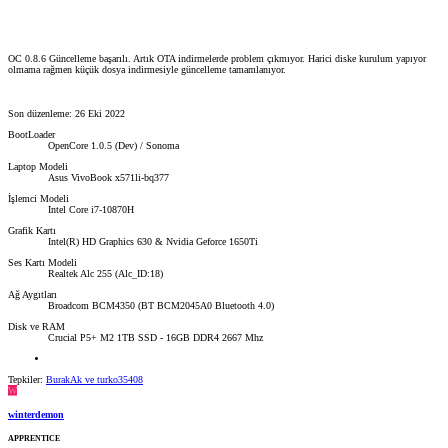
OC 0.8.6 Güncelleme başarılı. Artık OTA indirmelerde problem çıkmıyor. Harici diske kurulum yapıyor
olmama rağmen küçük dosya indirmesiyle güncelleme tamamlanıyor.
Son düzenleme:
26 Eki 2022
BootLoader
OpenCore 1.0.5 (Dev) / Sonoma
Laptop Modeli
Asus VivoBook x571li-bq377
İşlemci Modeli
Intel Core i7-10870H
Grafik Kartı
Intel(R) HD Graphics 630 & Nvidia Geforce 1650Ti
Ses Kartı Modeli
Realtek Alc 255 (Alc_ID:18)
Ağ Aygıtları
Broadcom BCM4350 (BT BCM2045A0 Bluetooth 4.0)
Disk ve RAM
Crucial P5+ M2 1TB SSD - 16GB DDR4 2667 Mhz
Tepkiler:
BurakAk
ve
turko35408
W
winterdemon
APPRENTICE