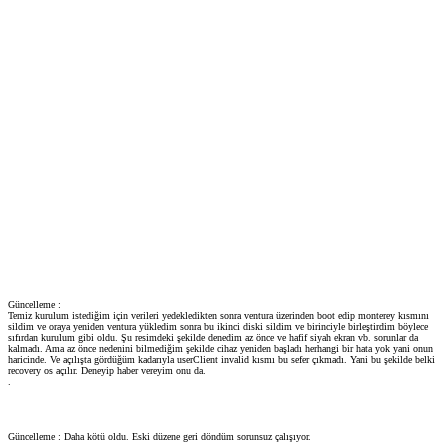
Güncelleme :
Temiz kurulum istediğim için verileri yedekledikten sonra ventura üzerinden boot edip monterey kısmını
sildim ve oraya yeniden ventura yükledim sonra bu ikinci diski sildim ve birinciyle birleştirdim böylece
sıfırdan kurulum gibi oldu. Şu resimdeki şekilde denedim az önce ve hafif siyah ekran vb. sorunlar da
kalmadı. Ama az önce nedenini bilmediğim şekilde cihaz yeniden başladı herhangi bir hata yok yani onun
haricinde. Ve açılışta gördüğüm kadarıyla userClient invalid kısmı bu sefer çıkmadı. Yani bu şekilde belki
recovery os açılır. Deneyip haber vereyim onu da.
.
Güncelleme : Daha kötü oldu. Eski düzene geri döndüm sorunsuz çalışıyor.