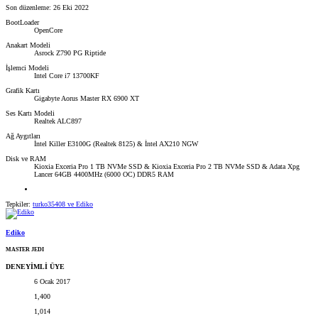
Son düzenleme:
26 Eki 2022
BootLoader
OpenCore
Anakart Modeli
Asrock Z790 PG Riptide
İşlemci Modeli
Intel Core i7 13700KF
Grafik Kartı
Gigabyte Aorus Master RX 6900 XT
Ses Kartı Modeli
Realtek ALC897
Ağ Aygıtları
İntel Killer E3100G (Realtek 8125) & İntel AX210 NGW
Disk ve RAM
Kioxia Exceria Pro 1 TB NVMe SSD & Kioxia Exceria Pro 2 TB NVMe SSD & Adata Xpg
Lancer 64GB 4400MHz (6000 OC) DDR5 RAM
Tepkiler:
turko35408
ve
Ediko
Ediko
MASTER JEDI
DENEYİMLİ ÜYE
6 Ocak 2017
1,400
1,014