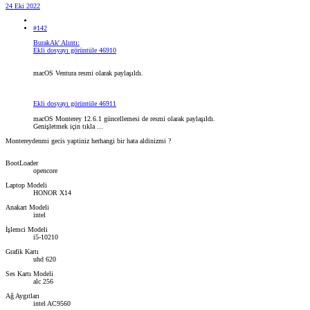
24 Eki 2022
#142
BurakAk' Alıntı:
Ekli dosyayı görüntüle 46910
macOS Ventura resmi olarak paylaşıldı.
Ekli dosyayı görüntüle 46911
macOS Monterey 12.6.1 güncellemesi de resmi olarak paylaşıldı.
Genişletmek için tıkla ...
Montereydenmi gecis yaptiniz herhangi bir hata aldinizmi ?
BootLoader
opencore
Laptop Modeli
HONOR X14
Anakart Modeli
intel
İşlemci Modeli
i5-10210
Grafik Kartı
uhd 620
Ses Kartı Modeli
alc 256
Ağ Aygıtları
intel AC9560