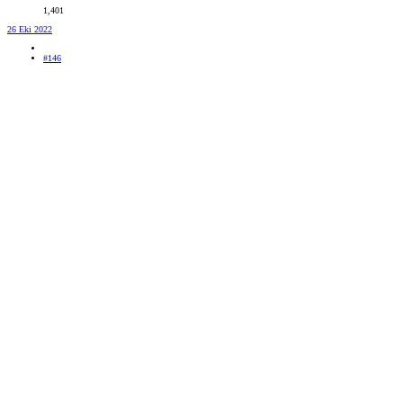
1,401
26 Eki 2022
#146