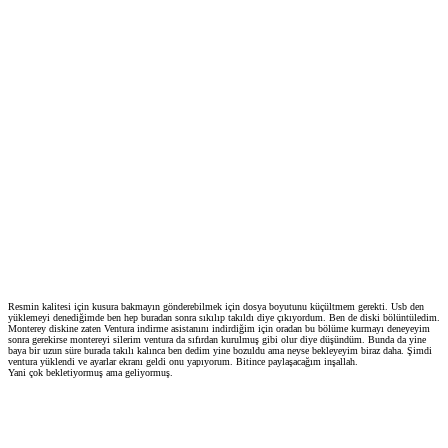
Resmin kalitesi için kusura bakmayın gönderebilmek için dosya boyutunu küçültmem gerekti. Usb den
yüklemeyi denediğimde ben hep buradan sonra sıkılıp takıldı diye çıkıyordum. Ben de diski bölüntüledim.
Monterey diskine zaten Ventura indirme asistanını indirdiğim için oradan bu bölüme kurmayı deneyeyim
sonra gerekirse montereyi silerim ventura da sıfırdan kurulmuş gibi olur diye düşündüm. Bunda da yine
baya bir uzun süre burada takılı kalınca ben dedim yine bozuldu ama neyse bekleyeyim biraz daha. Şimdi
ventura yüklendi ve ayarlar ekranı geldi onu yapıyorum. Bitince paylaşacağım inşallah.
Yani çok bekletiyormuş ama geliyormuş.