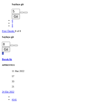
Sayfaya git
Git
6
7
8
First
Önceki
8 of 8
Sayfaya git
Git
B
BurakAk
APPRENTICE
11 Haz 2022
57
33
21
24 Eki 2022
#141