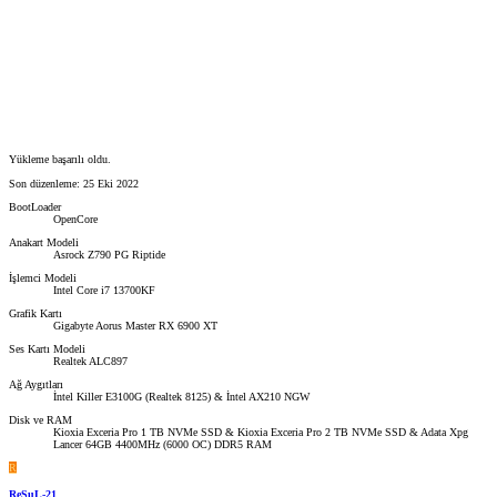
Yükleme başarılı oldu.
Son düzenleme:
25 Eki 2022
BootLoader
OpenCore
Anakart Modeli
Asrock Z790 PG Riptide
İşlemci Modeli
Intel Core i7 13700KF
Grafik Kartı
Gigabyte Aorus Master RX 6900 XT
Ses Kartı Modeli
Realtek ALC897
Ağ Aygıtları
İntel Killer E3100G (Realtek 8125) & İntel AX210 NGW
Disk ve RAM
Kioxia Exceria Pro 1 TB NVMe SSD & Kioxia Exceria Pro 2 TB NVMe SSD & Adata Xpg
Lancer 64GB 4400MHz (6000 OC) DDR5 RAM
R
ReSuL-21