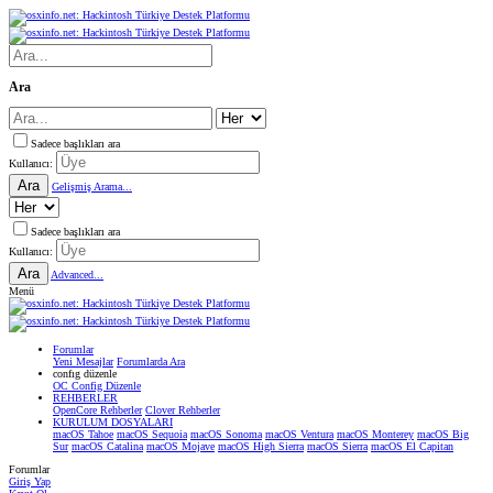
Ara
Sadece başlıkları ara
Kullanıcı:
Ara
Gelişmiş Arama...
Sadece başlıkları ara
Kullanıcı:
Ara
Advanced...
Menü
Forumlar
Yeni Mesajlar
Forumlarda Ara
confıg düzenle
OC Config Düzenle
REHBERLER
OpenCore Rehberler
Clover Rehberler
KURULUM DOSYALARI
macOS Tahoe
macOS Sequoia
macOS Sonoma
macOS Ventura
macOS Monterey
macOS Big
Sur
macOS Catalina
macOS Mojave
macOS High Sierra
macOS Sierra
macOS El Capitan
Forumlar
Giriş Yap