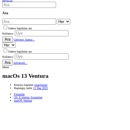
Kayıt Ol
Ara
Sadece başlıkları ara
Kullanıcı:
Ara
Gelişmiş Arama...
Sadece başlıkları ara
Kullanıcı:
Ara
Advanced...
Menü
macOs 13 Ventura
Konuyu başlatan
strangerone
Başlangıç tarihi
11 Haz 2022
Forumlar
OS X İşletim Sistemleri
macOS Ventura