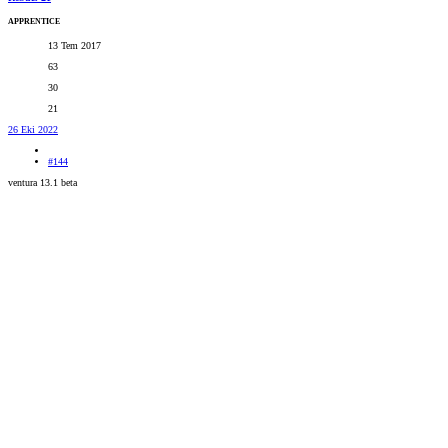
APPRENTICE
13 Tem 2017
63
30
21
26 Eki 2022
#144
ventura 13.1 beta