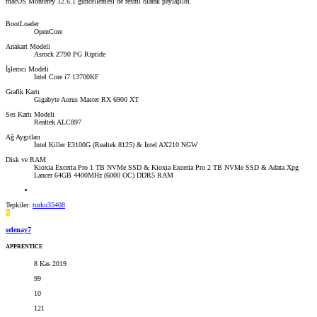
macOS Monterey 12.6.1 güncellemesi de resmi olarak paylaşıldı.
BootLoader
OpenCore
Anakart Modeli
Asrock Z790 PG Riptide
İşlemci Modeli
Intel Core i7 13700KF
Grafik Kartı
Gigabyte Aorus Master RX 6900 XT
Ses Kartı Modeli
Realtek ALC897
Ağ Aygıtları
İntel Killer E3100G (Realtek 8125) & İntel AX210 NGW
Disk ve RAM
Kioxia Exceria Pro 1 TB NVMe SSD & Kioxia Exceria Pro 2 TB NVMe SSD & Adata Xpg
Lancer 64GB 4400MHz (6000 OC) DDR5 RAM
Tepkiler:
turko35408
S
selenay7
APPRENTICE
8 Kas 2019
99
10
121