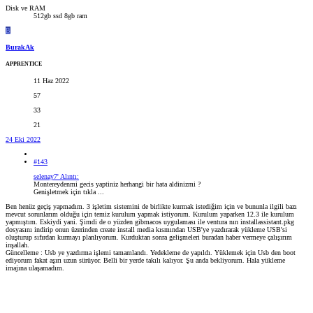
Disk ve RAM
512gb ssd 8gb ram
B
BurakAk
APPRENTICE
11 Haz 2022
57
33
21
24 Eki 2022
#143
selenay7' Alıntı:
Montereydenmi gecis yaptiniz herhangi bir hata aldinizmi ?
Genişletmek için tıkla ...
Ben henüz geçiş yapmadım. 3 işletim sistemini de birlikte kurmak istediğim için ve bununla ilgili bazı
mevcut sorunlarım olduğu için temiz kurulum yapmak istiyorum. Kurulum yaparken 12.3 ile kurulum
yapmıştım. Eskiydi yani. Şimdi de o yüzden gibmacos uygulaması ile ventura nın installassistant.pkg
dosyasını indirip onun üzerinden create install media kısmından USB'ye yazdırarak yükleme USB'si
oluşturup sıfırdan kurmayı planlıyorum. Kurduktan sonra gelişmeleri buradan haber vermeye çalışırım
inşallah.
Güncelleme : Usb ye yazdırma işlemi tamamlandı. Yedekleme de yapıldı. Yüklemek için Usb den boot
ediyorum fakat aşırı uzun sürüyor. Belli bir yerde takılı kalıyor. Şu anda bekliyorum. Hala yükleme
imajına ulaşamadım.