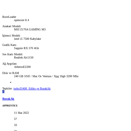
BootLoader
opencore 8.4
Anakart Modeli
MSİ Z170A GAMİNG M3
İşlemci Modeli
intel i5 7500 Kabylake
Grafik Kartı
Sappire RX 570 4Gb
Ses Kartı Modeli
Realtek Alc1150
Ağ Aygıtları
AtherosE2200
Disk ve RAM
240 GB SSD / Mac Os Ventura / Xpg 16gb 3200 Mhz
Tepkiler:
turko35408
,
Ediko
ve
BurakAk
B
BurakAk
APPRENTICE
11 Haz 2022
57
33