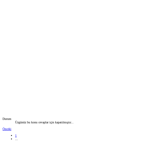
Durum
Üzgünüz bu konu cevaplar için kapatılmıştır...
Önceki
1
...