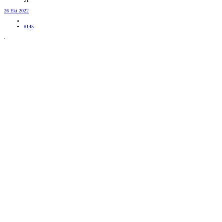
21
26 Eki 2022
#145
.