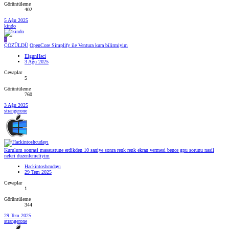
Görüntüleme
402
5 Ağu 2025
kindo
E
ÇÖZÜLDÜ
OpenCore Simplify ile Ventura kura bilirmiyim
ElgunHaci
3 Ağu 2025
Cevaplar
5
Görüntüleme
760
3 Ağu 2025
strangerone
Kurulum sonrasi masaustune erdikden 10 saniye sonra renk renk ekran vermesi bence gpu sorunu nasil
neleri duzenlemeliyim
Hackintoshcudayı
29 Tem 2025
Cevaplar
1
Görüntüleme
344
29 Tem 2025
strangerone