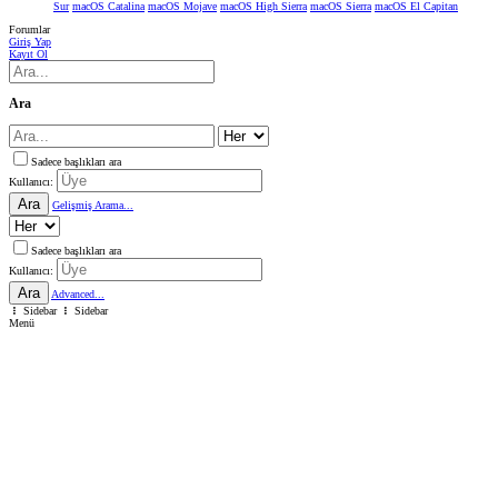
Sur
macOS Catalina
macOS Mojave
macOS High Sierra
macOS Sierra
macOS El Capitan
Forumlar
Giriş Yap
Kayıt Ol
Ara
Sadece başlıkları ara
Kullanıcı:
Ara
Gelişmiş Arama...
Sadece başlıkları ara
Kullanıcı:
Ara
Advanced...
Sidebar
Sidebar
Menü