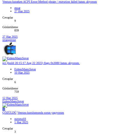
Ventura kurarken ACPI Eroor:Method phraze / execution failed hatası alıyorum
ensar
27 Haz 2025
Cevaplar
9
Görüntüleme
839
27 Haz 2025
strangerone
pci (build 20:15:17 Aug 22 2022) flags 0x3080 hatası alıyorum.
ErdemMantıSever
10 Haz 2025
Cevaplar
6
Görüntüleme
759
12 Haz 2025
ErdemMantıSever
M
ÇÖZÜLDÜ
Ventura kurulumunda sorun yaşıyorum
mrtress03
1 Haz 2025
Cevaplar
3