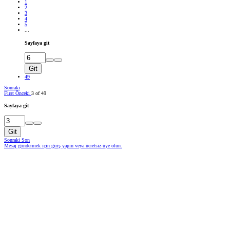
1
2
3
4
5
...
Sayfaya git
Git
49
Sonraki
First
Önceki
3 of 49
Sayfaya git
Git
Sonraki
Son
Mesaj göndermek için giriş yapın veya ücretsiz üye olun.