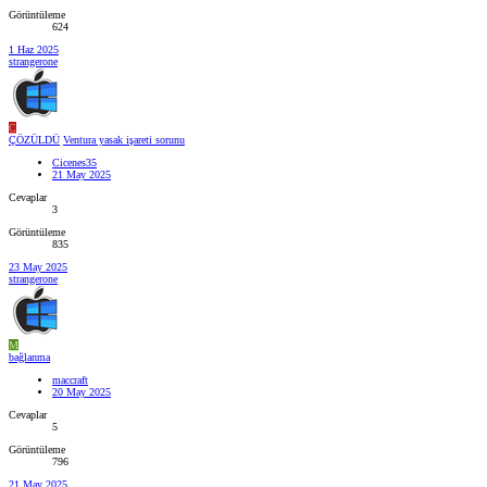
Görüntüleme
624
1 Haz 2025
strangerone
C
ÇÖZÜLDÜ
Ventura yasak işareti sorunu
Cicenes35
21 May 2025
Cevaplar
3
Görüntüleme
835
23 May 2025
strangerone
M
bağlanma
maccraft
20 May 2025
Cevaplar
5
Görüntüleme
796
21 May 2025