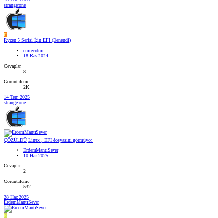
strangerone
E
Ryzen 5 Serisi İçin EFI (Denendi)
emrecntmr
18 Kas 2024
Cevaplar
8
Görüntüleme
2K
14 Tem 2025
strangerone
ÇÖZÜLDÜ
Linux , EFI dosyasını görmüyor.
ErdemMantıSever
10 Haz 2025
Cevaplar
2
Görüntüleme
532
28 Haz 2025
ErdemMantıSever
E