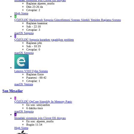
İmzadaki sistemim için Clover Efi dosyası
Başlatan alperen_mutlu
Dün 23:26 da
Cevaplar: 2
High Sierra
K
ÇÖZÜLDÜ
Hackintosh Sequoia Güncellemesi Sonrası Sürekli Yeniden Başlama Sorunu
Başlatan kaanmac
Salı - 22:18
Cevaplar: 3
macOS Sequoia
P
ÇÖZÜLDÜ
Sequoia kurarken yaşadığım problem
Başlatan p4n
Salı - 10:19
Cevaplar: 0
macOS Sequoia
Lenovo V310 Uyku Sorunu
Başlatan Emie
Pazartesi - 00:42
Cevaplar: 1
macOS Ventura
Son Mesajlar
S
ÇÖZÜLDÜ
OpCore Simplify In Memory Panic
En son: seniyazdim
6 dakika önce
macOS Sequoia
A
İmzadaki sistemim için Clover Efi dosyası
En son: alperen_mutlu
Bugün 11:54
High Sierra