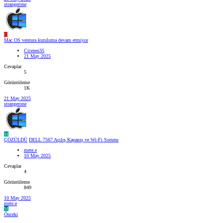
strangerone
C
Mac OS ventura kuruluma devam etmiyor
Cicenes35
21 May 2025
Cevaplar
5
Görüntüleme
1K
21 May 2025
strangerone
M
ÇÖZÜLDÜ
DELL 7567 Açılış Kapanış ve Wi-Fi Sorunu
mete.e
10 May 2025
Cevaplar
4
Görüntüleme
849
10 May 2025
mete.e
M
Önceki