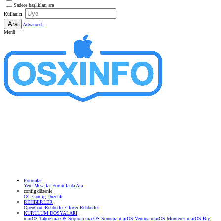
Sadece başlıkları ara
Kullanıcı:
Ara
Advanced...
Menü
Forumlar
Yeni Mesajlar
Forumlarda Ara
confıg düzenle
OC Config Düzenle
REHBERLER
OpenCore Rehberler
Clover Rehberler
KURULUM DOSYALARI
macOS Tahoe
macOS Sequoia
macOS Sonoma
macOS Ventura
macOS Monterey
macOS Big