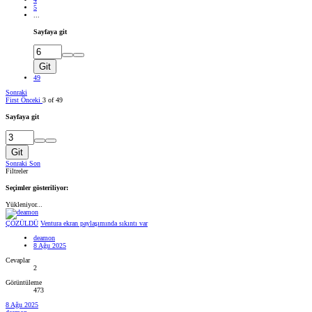
5
...
Sayfaya git
Git
49
Sonraki
First
Önceki
3 of 49
Sayfaya git
Git
Sonraki
Son
Filtreler
Seçimler gösteriliyor:
Yükleniyor...
ÇÖZÜLDÜ
Ventura ekran paylaşımında sıkıntı var
deamon
8 Ağu 2025
Cevaplar
2
Görüntüleme
473
8 Ağu 2025