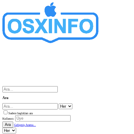
Ara
Sadece başlıkları ara
Kullanıcı:
Ara
Gelişmiş Arama...