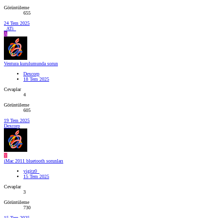
Görüntüleme
655
24 Tem 2025
_ATi_
A
Ventura kurulumunda sorun
Dexcorp
18 Tem 2025
Cevaplar
4
Görüntüleme
605
19 Tem 2025
Dexcorp
Y
iMac 2011 bluetooth sorunları
yigitz0_
15 Tem 2025
Cevaplar
3
Görüntüleme
730
15 Tem 2025