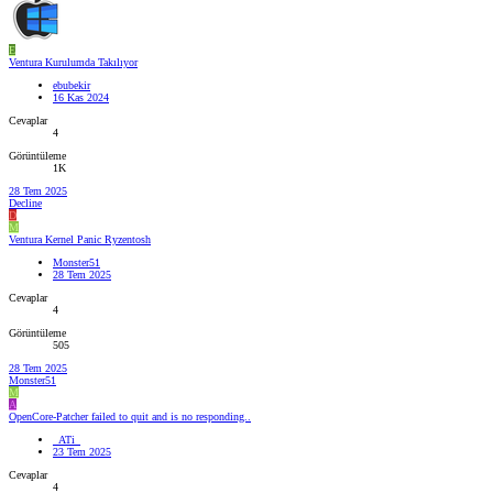
E
Ventura Kurulumda Takılıyor
ebubekir
16 Kas 2024
Cevaplar
4
Görüntüleme
1K
28 Tem 2025
Decline
D
M
Ventura Kernel Panic Ryzentosh
Monster51
28 Tem 2025
Cevaplar
4
Görüntüleme
505
28 Tem 2025
Monster51
M
A
OpenCore-Patcher failed to quit and is no responding..
_ATi_
23 Tem 2025
Cevaplar
4