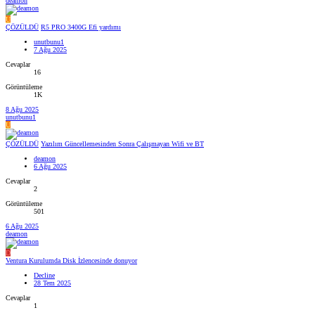
deamon
U
ÇÖZÜLDÜ
R5 PRO 3400G Efi yardımı
unutbunu1
7 Ağu 2025
Cevaplar
16
Görüntüleme
1K
8 Ağu 2025
unutbunu1
U
ÇÖZÜLDÜ
Yazılım Güncellemesinden Sonra Çalışmayan Wifi ve BT
deamon
6 Ağu 2025
Cevaplar
2
Görüntüleme
501
6 Ağu 2025
deamon
D
Ventura Kurulumda Disk İzlencesinde donuyor
Decline
28 Tem 2025
Cevaplar
1