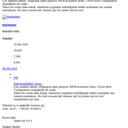
Çok teşekkür ederim. Bilgisayar süper çalışıyor. BIOS'da kontrol ettim, Clover Boot Configuration
seçeneğinde ilk sırada.
Yalnız bir sorum daha olacak, internetten uygulama indirdiğimde sürekli ayarlardan izin vermek
zorundayım. Bu izini sonsuza dek vermem için bir çözüm mevcut mu?
montezuma
MASTER YODA
Yönetici
19 Eki 2016
29,833
7,599
4,401
30 Ağu 2019
#30
DangerousRabbit' Alıntı:
Çok teşekkür ederim. Bilgisayar süper çalışıyor. BIOS'da kontrol ettim, Clover Boot
Configuration seçeneğinde ilk sırada.
Yalnız bir sorum daha olacak, internetten uygulama indirdiğimde sürekli ayarlardan izin
vermek zorundayım. Bu izini sonsuza dek vermem için bir çözüm mevcut mu?
Genişletmek için tıkla ...
Terminal aç ve aşağıdaki komutu gir;
sudo spctl --master-disable
BootLoader
OpenCore 0.6.4
Anakart Modeli