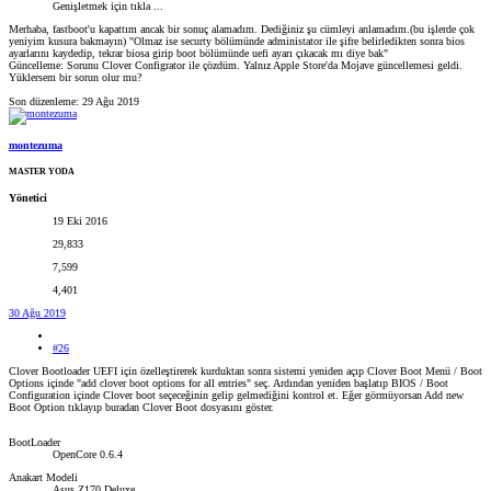
Genişletmek için tıkla ...
Merhaba, fastboot'u kapattım ancak bir sonuç alamadım. Dediğiniz şu cümleyi anlamadım.(bu işlerde çok
yeniyim kusura bakmayın) "Olmaz ise securty bölümünde administator ile şifre belirledikten sonra bios
ayarlarını kaydedip, tekrar biosa girip boot bölümünde uefi ayarı çıkacak mı diye bak"
Güncelleme: Sorunu Clover Configrator ile çözdüm. Yalnız Apple Store'da Mojave güncellemesi geldi.
Yüklersem bir sorun olur mu?
Son düzenleme:
29 Ağu 2019
montezuma
MASTER YODA
Yönetici
19 Eki 2016
29,833
7,599
4,401
30 Ağu 2019
#26
Clover Bootloader UEFI için özelleştirerek kurduktan sonra sistemi yeniden açıp Clover Boot Menü / Boot
Options içinde "add clover boot options for all entries" seç. Ardından yeniden başlatıp BIOS / Boot
Configuration içinde Clover boot seçeceğinin gelip gelmediğini kontrol et. Eğer görmüyorsan Add new
Boot Option tıklayıp buradan Clover Boot dosyasını göster.
BootLoader
OpenCore 0.6.4
Anakart Modeli
Asus Z170 Deluxe