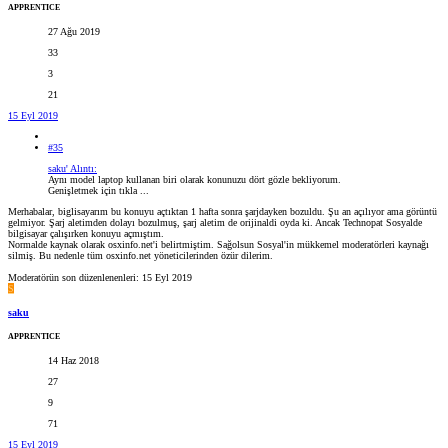
APPRENTICE
27 Ağu 2019
33
3
21
15 Eyl 2019
#35
saku' Alıntı:
Aynı model laptop kullanan biri olarak konunuzu dört gözle bekliyorum.
Genişletmek için tıkla ...
Merhabalar, biglisayarım bu konuyu açtıktan 1 hafta sonra şarjdayken bozuldu. Şu an açılıyor ama görüntü
gelmiyor. Şarj aletimden dolayı bozulmuş, şarj aletim de orijinaldi oyda ki. Ancak Technopat Sosyalde
bilgisayar çalışırken konuyu açmıştım.
Normalde kaynak olarak osxinfo.net'i belirtmiştim. Sağolsun Sosyal'in mükkemel moderatörleri kaynağı
silmiş. Bu nedenle tüm osxinfo.net yöneticilerinden özür dilerim.
Moderatörün son düzenlenenleri:
15 Eyl 2019
S
saku
APPRENTICE
14 Haz 2018
27
9
71
15 Eyl 2019