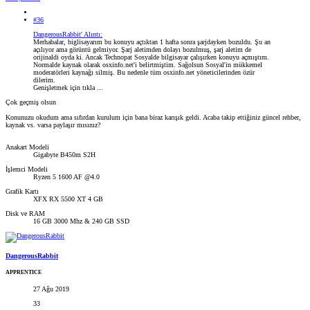
#36
DangerousRabbit' Alıntı:
Merhabalar, biglisayarım bu konuyu açtıktan 1 hafta sonra şarjdayken bozuldu. Şu an
açılıyor ama görüntü gelmiyor. Şarj aletimden dolayı bozulmuş, şarj aletim de
orijinaldi oyda ki. Ancak Technopat Sosyalde bilgisayar çalışırken konuyu açmıştım.
Normalde kaynak olarak osxinfo.net'i belirtmiştim. Sağolsun Sosyal'in mükkemel
moderatörleri kaynağı silmiş. Bu nedenle tüm osxinfo.net yöneticilerinden özür
dilerim.
Genişletmek için tıkla ...
Çok geçmiş olsun
Konunuzu okudum ama sıfırdan kurulum için bana biraz karışık geldi. Acaba takip ettiğiniz güncel rehber,
kaynak vs. varsa paylaşır mısınız?
Anakart Modeli
Gigabyte B450m S2H
İşlemci Modeli
Ryzen 5 1600 AF @4.0
Grafik Kartı
XFX RX 5500 XT 4 GB
Disk ve RAM
16 GB 3000 Mhz & 240 GB SSD
DangerousRabbit
APPRENTICE
27 Ağu 2019
33