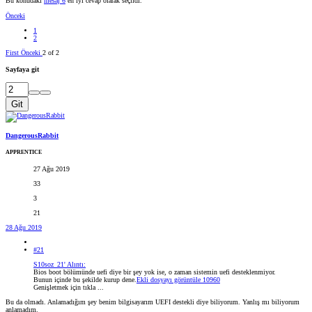
Bu konudaki
mesaj 6
en iyi cevap olarak seçildi.
Önceki
1
2
First
Önceki
2 of 2
Sayfaya git
Git
DangerousRabbit
APPRENTICE
27 Ağu 2019
33
3
21
28 Ağu 2019
#21
S10soz_21' Alıntı:
Bios boot bölümünde uefi diye bir şey yok ise, o zaman sistemin uefi desteklenmiyor.
Bunun içinde bu şekilde kurup dene.
Ekli dosyayı görüntüle 10960
Genişletmek için tıkla ...
Bu da olmadı. Anlamadığım şey benim bilgisayarım UEFI destekli diye biliyorum. Yanlış mı biliyorum
anlamadım.