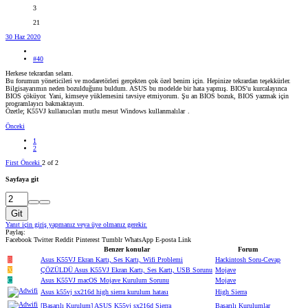
3
21
30 Haz 2020
#40
Herkese tekrardan selam.
Bu forumun yöneticileri ve modaretörleri gerçekten çok özel benim için. Hepinize tekrardan teşekkürler.
Bilgisayarımın neden bozulduğunu buldum. ASUS bu modelde bir hata yapmış. BIOS'u kurcalayınca
BIOS çöküyor. Yani, kimseye yüklemesini tavsiye etmiyorum. Şu an BIOS bozuk, BIOS yazmak için
programlayıcı bakmaktayım.
Özetle; K55VJ kullanıcıları mutlu mesut Windows kullanmalılar
.
Önceki
1
2
First
Önceki
2 of 2
Sayfaya git
Git
Yanıt için giriş yapmanız veya üye olmanız gerekir.
Paylaş:
Facebook
Twitter
Reddit
Pinterest
Tumblr
WhatsApp
E-posta
Link
Benzer konular
Forum
B
Asus K55VJ Ekran Kartı, Ses Kartı, Wifi Problemi
Hackintosh Soru-Cevap
X
ÇÖZÜLDÜ
Asus K55VJ Ekran Kartı, Ses Kartı, USB Sorunu
Mojave
C
Asus K55VJ macOS Mojave Kurulum Sorunu
Mojave
Asus k55vj sx216d high sierra kurulum hatası
High Sierra
[Başarılı Kurulum] ASUS K55vj sx216d Sierra
Başarılı Kurulumlar