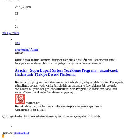
27 Ağu 2019
33
3
21
30 Ağu 2019
#33
montezuma' Alıntı:
Olmaz.
Direk olarak indirip kurmayı denersen hata alma olasılığın var. Denemeden önce
tavsiyem super duper ile sistemin yedeğini alıp ondan sonra denemen.
Araçlar - SuperDuper! Sistem Yedekleme Programı - osxinfo.net:
Hackintosh Türkiye Destek Platformu
Bu kullanışlı program ile sisteminizin boot edilebilir yedeğini alabilirsiniz. Bu sayede
güncelleme sonrası yada yanlış bir sürücü durumunda vs kaynaklanan bir sorunda
sorunsuzca bu yedekten geri dönebilirsiniz. Not: Program ile yedek hazırlandıktan
sonra, Clover bootLoader kurulumunu yapmayı...
osxinfo.net
Bu şekilde olmaz ise her zaman Mojave imajı ile deneme yapabilirsin.
Genişletmek için tıkla ...
Çok teşekkürler. Artık sizi rahatsız etmemeyim. Konuyu açmaya hazırlık vakti.
Tepkiler:
montezuma
S