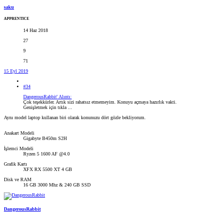
saku
APPRENTICE
14 Haz 2018
27
9
71
15 Eyl 2019
#34
DangerousRabbit' Alıntı:
Çok teşekkürler. Artık sizi rahatsız etmemeyim. Konuyu açmaya hazırlık vakti.
Genişletmek için tıkla ...
Aynı model laptop kullanan biri olarak konunuzu dört gözle bekliyorum.
Anakart Modeli
Gigabyte B450m S2H
İşlemci Modeli
Ryzen 5 1600 AF @4.0
Grafik Kartı
XFX RX 5500 XT 4 GB
Disk ve RAM
16 GB 3000 Mhz & 240 GB SSD
DangerousRabbit