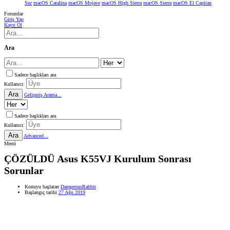
Sur
macOS Catalina
macOS Mojave
macOS High Sierra
macOS Sierra
macOS El Capitan
Forumlar
Giriş Yap
Kayıt Ol
Ara
Sadece başlıkları ara
Kullanıcı:
Ara
Gelişmiş Arama...
Sadece başlıkları ara
Kullanıcı:
Ara
Advanced...
Menü
ÇÖZÜLDÜ
Asus K55VJ Kurulum Sonrası
Sorunlar
Konuyu başlatan
DangerousRabbit
Başlangıç tarihi
27 Ağu 2019