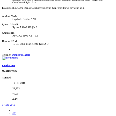
Genişletmek için tıkla ...
Estafurullah ne özrü. Ben de o rehbere bakayım bari. Teşekkürler paylaşım için.
Anakart Modeli
Gigabyte B450m S2H
İşlemci Modeli
Ryzen 5 1600 AF @4.0
Grafik Kartı
XFX RX 5500 XT 4 GB
Disk ve RAM
16 GB 3000 Mhz & 240 GB SSD
Tepkiler:
DangerousRabbit
montezuma
MASTER YODA
Yönetici
19 Eki 2016
29,833
7,599
4,401
17 Eyl 2019
#39