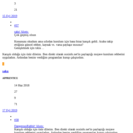
3
21
15 Eyl 2019
#37
saku' Alıntı:
Çok geçmiş olsun
Konunuzu okudum ama sıfırdan kurulum için bana biraz karışık geldi. Acaba takip
ettiğiniz güncel rehber, kaynak vs. varsa paylaşır mısınız?
Genişletmek için tıkla ...
Karışık olduğu için özür dilerim. Ben direkt olarak osxinfo.net'in paylaştığı mojave kurulum rehberini
uyguladım. Ardından benim verdiğim programları kurup çalıştırdım.
S
saku
APPRENTICE
14 Haz 2018
27
9
71
17 Eyl 2019
#38
DangerousRabbit' Alıntı:
Karışık olduğu için özür dilerim. Ben direkt olarak osxinfo.net'in paylaştığı mojave
kurulum rehberini uyguladım. Ardından benim verdiğim programları kurup çalıştırdım.