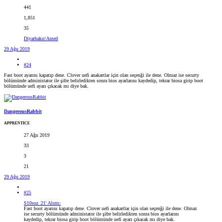
441
1,851
35
Diyarbakır/Amed
29 Ağu 2019
#24
Fast boot ayarını kapatıp dene. Clover uefi anakartlar için olan seçenği ile dene. Olmaz ise securty
bölümünde administator ile şifre belirledikten sonra bios ayarlarını kaydedip, tekrar biosa girip boot
bölümünde uefi ayarı çıkacak mı diye bak.
DangerousRabbit
APPRENTICE
27 Ağu 2019
33
3
21
29 Ağu 2019
#25
S10soz_21' Alıntı:
Fast boot ayarını kapatıp dene. Clover uefi anakartlar için olan seçenği ile dene. Olmaz
ise securty bölümünde administator ile şifre belirledikten sonra bios ayarlarını
kaydedip, tekrar biosa girip boot bölümünde uefi ayarı çıkacak mı diye bak.