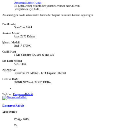
DangerousRabbit' Alıntı:
Bu nedenle tüm osxinfo.net yöneticilerinden özür dilerim.
Genişletmek için tıkla ...
Anlamadığım nokta zaten neden burada bir başarılı kurulum konusu açmadığın.
BootLoader
OpenCore 0.6.4
Anakart Modeli
Asus Z170 Deluxe
İşlemci Modeli
Intel i7 6700K
Grafik Kartı
8 GB Sapphire RX 580 & HD 530
Ses Kartı Modeli
ALC 1150
Ağ Aygıtları
Broadcom BCM43xx - I211 Gigabit Ethernet
Disk ve RAM
500GB NVMe & 32 GB DDR4
Tepkiler:
DangerousRabbit
DangerousRabbit
APPRENTICE
27 Ağu 2019
33