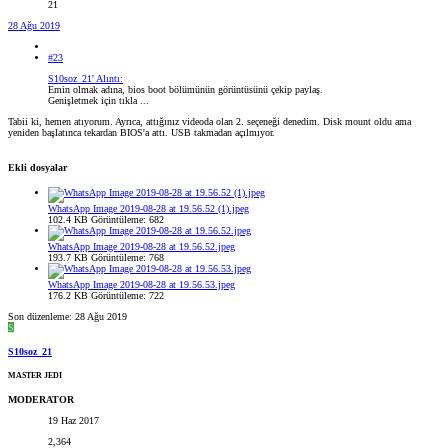
21
28 Ağu 2019
#23
S10soz_21' Alıntı:
Emin olmak adına, bios boot bölümünün görüntüsünü çekip paylaş.
Genişletmek için tıkla ...
Tabii ki, hemen atıyorum. Ayrıca, attığınız videoda olan 2. seçeneği denedim. Disk mount oldu ama
yeniden başlatınca tekardan BIOS'a attı. USB takmadan açılmıyor.
Ekli dosyalar
WhatsApp Image 2019-08-28 at 19.56.52 (1).jpeg
102.4 KB
Görüntüleme: 682
WhatsApp Image 2019-08-28 at 19.56.52.jpeg
193.7 KB
Görüntüleme: 768
WhatsApp Image 2019-08-28 at 19.56.53.jpeg
176.2 KB
Görüntüleme: 722
Son düzenleme:
28 Ağu 2019
S
S10soz_21
MASTER JEDI
MODERATOR
19 Haz 2017
2,364