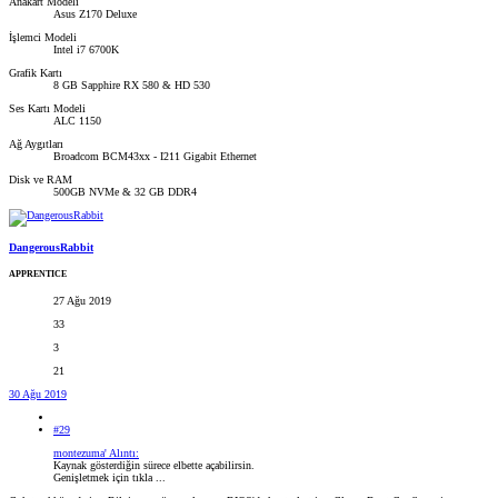
Anakart Modeli
Asus Z170 Deluxe
İşlemci Modeli
Intel i7 6700K
Grafik Kartı
8 GB Sapphire RX 580 & HD 530
Ses Kartı Modeli
ALC 1150
Ağ Aygıtları
Broadcom BCM43xx - I211 Gigabit Ethernet
Disk ve RAM
500GB NVMe & 32 GB DDR4
DangerousRabbit
APPRENTICE
27 Ağu 2019
33
3
21
30 Ağu 2019
#29
montezuma' Alıntı:
Kaynak gösterdiğin sürece elbette açabilirsin.
Genişletmek için tıkla ...