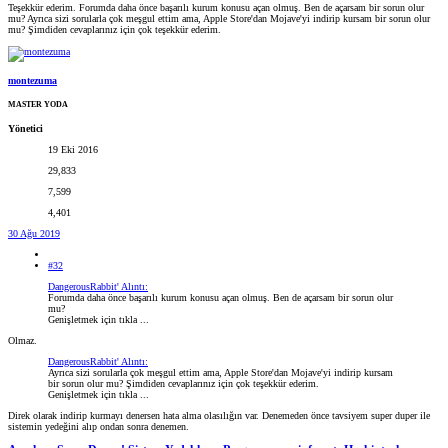
Teşekkür ederim. Forumda daha önce başarılı kurum konusu açan olmuş. Ben de açarsam bir sorun olur
mu? Ayrıca sizi sorularla çok meşgul ettim ama, Apple Store'dan Mojave'yi indirip kursam bir sorun olur
mu? Şimdiden cevaplarınız için çok teşekkür ederim.
montezuma
MASTER YODA
Yönetici
19 Eki 2016
29,833
7,599
4,401
30 Ağu 2019
#32
DangerousRabbit' Alıntı:
Forumda daha önce başarılı kurum konusu açan olmuş. Ben de açarsam bir sorun olur
mu?
Genişletmek için tıkla ...
Olmaz.
DangerousRabbit' Alıntı:
Ayrıca sizi sorularla çok meşgul ettim ama, Apple Store'dan Mojave'yi indirip kursam
bir sorun olur mu? Şimdiden cevaplarınız için çok teşekkür ederim.
Genişletmek için tıkla ...
Direk olarak indirip kurmayı denersen hata alma olasılığın var. Denemeden önce tavsiyem super duper ile
sistemin yedeğini alıp ondan sonra denemen.