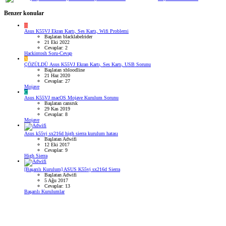
Benzer konular
B
Asus K55VJ Ekran Kartı, Ses Kartı, Wifi Problemi
Başlatan blacklabelrider
21 Eki 2022
Cevaplar: 2
Hackintosh Soru-Cevap
X
ÇÖZÜLDÜ
Asus K55VJ Ekran Kartı, Ses Kartı, USB Sorunu
Başlatan xbloodline
21 Haz 2020
Cevaplar: 27
Mojave
C
Asus K55VJ macOS Mojave Kurulum Sorunu
Başlatan cansrsk
29 Kas 2019
Cevaplar: 8
Mojave
Asus k55vj sx216d high sierra kurulum hatası
Başlatan Adwifi
12 Eki 2017
Cevaplar: 9
High Sierra
[Başarılı Kurulum] ASUS K55vj sx216d Sierra
Başlatan Adwifi
5 Ağu 2017
Cevaplar: 13
Başarılı Kurulumlar