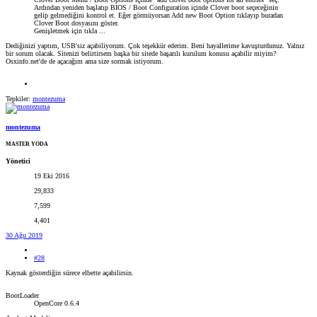
Ardından yeniden başlatıp BIOS / Boot Configuration içinde Clover boot seçeceğinin
gelip gelmediğini kontrol et. Eğer görmüyorsan Add new Boot Option tıklayıp buradan
Clover Boot dosyasını göster.
Genişletmek için tıkla ...
Dediğinizi yaptım, USB'siz açabiliyorum. Çok teşekkür ederim. Beni hayallerime kavuşturdunuz. Yalnız
bir sorum olacak. Sitenizi belirtirsem başka bir sitede başarılı kurulum konusu açabilir miyim?
Osxinfo.net'de de açacağım ama size sormak istiyorum.
Tepkiler:
montezuma
montezuma
MASTER YODA
Yönetici
19 Eki 2016
29,833
7,599
4,401
30 Ağu 2019
#28
Kaynak gösterdiğin sürece elbette açabilirsin.
BootLoader
OpenCore 0.6.4