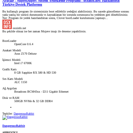
Araçlar - SuperDuper! Sistem Yedekleme Programı - osxinfo.net: Hackintosh
Türkiye Destek Platformu
Bu kullanışlı program ile sisteminizin boot edilebilir yedeğini alabilirsiniz. Bu sayede güncelleme sonrası
yada yanlış bir sürücü durumunda vs kaynaklanan bir sorunda sorunsuzca bu yedekten geri dönebilirsiniz.
Not: Program ile yedek hazırlandıktan sonra, Clover bootLoader kurulumunu yapmayı...
osxinfo.net
Bu şekilde olmaz ise her zaman Mojave imajı ile deneme yapabilirsin.
BootLoader
OpenCore 0.6.4
Anakart Modeli
Asus Z170 Deluxe
İşlemci Modeli
Intel i7 6700K
Grafik Kartı
8 GB Sapphire RX 580 & HD 530
Ses Kartı Modeli
ALC 1150
Ağ Aygıtları
Broadcom BCM43xx - I211 Gigabit Ethernet
Disk ve RAM
500GB NVMe & 32 GB DDR4
Tepkiler:
DangerousRabbit
DangerousRabbit
APPRENTICE