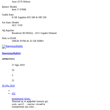
Asus Z170 Deluxe
İşlemci Modeli
Intel i7 6700K
Grafik Kartı
8 GB Sapphire RX 580 & HD 530
Ses Kartı Modeli
ALC 1150
Ağ Aygıtları
Broadcom BCM43xx - I211 Gigabit Ethernet
Disk ve RAM
500GB NVMe & 32 GB DDR4
DangerousRabbit
APPRENTICE
27 Ağu 2019
33
3
21
30 Ağu 2019
#31
montezuma' Alıntı:
Terminal aç ve aşağıdaki komutu gir;
sudo spctl --master-disable
Genişletmek için tıkla ...