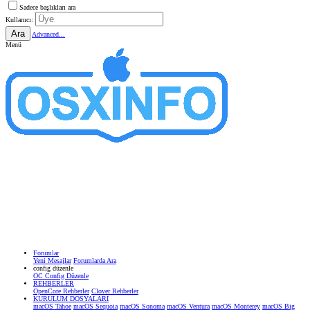
Sadece başlıkları ara
Kullanıcı:
Ara
Advanced...
Menü
Forumlar
Yeni Mesajlar
Forumlarda Ara
confıg düzenle
OC Config Düzenle
REHBERLER
OpenCore Rehberler
Clover Rehberler
KURULUM DOSYALARI
macOS Tahoe
macOS Sequoia
macOS Sonoma
macOS Ventura
macOS Monterey
macOS Big