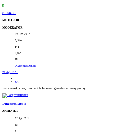
S
S10soz_21
MASTER JEDI
MODERATOR
19 Haz 2017
2,364
441
1,851
35
Diyarbakır/Amed
28 Ağu 2019
#22
Emin olmak adına, bios boot bölümünün görüntüsünü çekip paylaş.
DangerousRabbit
APPRENTICE
27 Ağu 2019
33
3