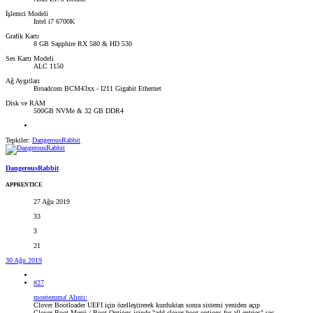
İşlemci Modeli
Intel i7 6700K
Grafik Kartı
8 GB Sapphire RX 580 & HD 530
Ses Kartı Modeli
ALC 1150
Ağ Aygıtları
Broadcom BCM43xx - I211 Gigabit Ethernet
Disk ve RAM
500GB NVMe & 32 GB DDR4
Tepkiler:
DangerousRabbit
DangerousRabbit
APPRENTICE
27 Ağu 2019
33
3
21
30 Ağu 2019
#27
montezuma' Alıntı:
Clover Bootloader UEFI için özelleştirerek kurduktan sonra sistemi yeniden açıp
Clover Boot Menü / Boot Options içinde "add clover boot options for all entries" seç.