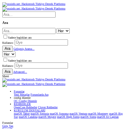
Ara
Sadece başlıkları ara
Kullanıcı:
Ara
Gelişmiş Arama...
Sadece başlıkları ara
Kullanıcı:
Ara
Advanced...
Menü
Forumlar
Yeni Mesajlar
Forumlarda Ara
confıg düzenle
OC Config Düzenle
REHBERLER
OpenCore Rehberler
Clover Rehberler
KURULUM DOSYALARI
macOS Tahoe
macOS Sequoia
macOS Sonoma
macOS Ventura
macOS Monterey
macOS Big
Sur
macOS Catalina
macOS Mojave
macOS High Sierra
macOS Sierra
macOS El Capitan
Forumlar
Giriş Yap