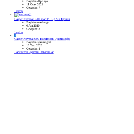
Başlatan AlpKaya
11 Ocak 2021
Cevaplar: 7
Laptop
Casper Nirvana C500 macOS Big Sur Uyumu
Başlatan emrhnugrl
6 Ara 2020
Cevaplar: 3
Laptop
S
Casper Nirvana c500 Hackintosh Uyumluluğu
Başlatan spinningcat
10 Tem 2020
Cevaplar: 8
Hackintosh Uyumlu Donanımlar