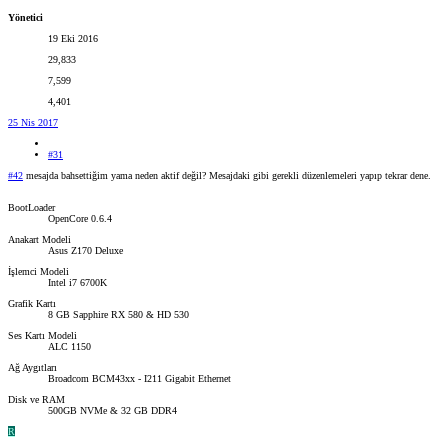
Yönetici
19 Eki 2016
29,833
7,599
4,401
25 Nis 2017
#31
#42
mesajda bahsettiğim yama neden aktif değil? Mesajdaki gibi gerekli düzenlemeleri yapıp tekrar dene.
BootLoader
OpenCore 0.6.4
Anakart Modeli
Asus Z170 Deluxe
İşlemci Modeli
Intel i7 6700K
Grafik Kartı
8 GB Sapphire RX 580 & HD 530
Ses Kartı Modeli
ALC 1150
Ağ Aygıtları
Broadcom BCM43xx - I211 Gigabit Ethernet
Disk ve RAM
500GB NVMe & 32 GB DDR4
R