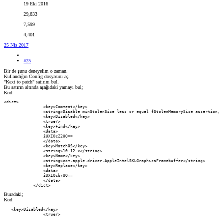
19 Eki 2016
29,833
7,599
4,401
25 Nis 2017
#25
Bir de şunu deneyelim o zaman.
Kullandığın Config dosyasını aç.
"Kext to patch" satırını bul.
Bu satırın altında aşağıdaki yamayı bul;
Kod:
<dict>

                <key>Comment</key>

                <string>Disable minStolenSize less or equal fStolenMemorySize assertion,
                <key>Disabled</key>

                <true/>

                <key>Find</key>

                <data>

                iUXIOcZ2UQ==

                </data>

                <key>MatchOS</key>

                <string>10.12.x</string>

                <key>Name</key>

                <string>com.apple.driver.AppleIntelSKLGraphicsFramebuffer</string>

                <key>Replace</key>

                <data>

                iUXIOcbrUQ==

                </data>

            </dict>
Buradaki;
Kod:
   <key>Disabled</key>

                <true/>