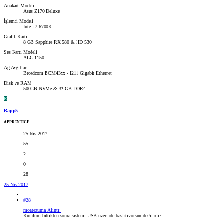
Anakart Modeli
Asus Z170 Deluxe
İşlemci Modeli
Intel i7 6700K
Grafik Kartı
8 GB Sapphire RX 580 & HD 530
Ses Kartı Modeli
ALC 1150
Ağ Aygıtları
Broadcom BCM43xx - I211 Gigabit Ethernet
Disk ve RAM
500GB NVMe & 32 GB DDR4
R
Rapp5
APPRENTICE
25 Nis 2017
55
2
0
28
25 Nis 2017
#28
montezuma' Alıntı:
Kurulum bittikten sonra sistemi USB üzerinde başlatıyorsun değil mi?