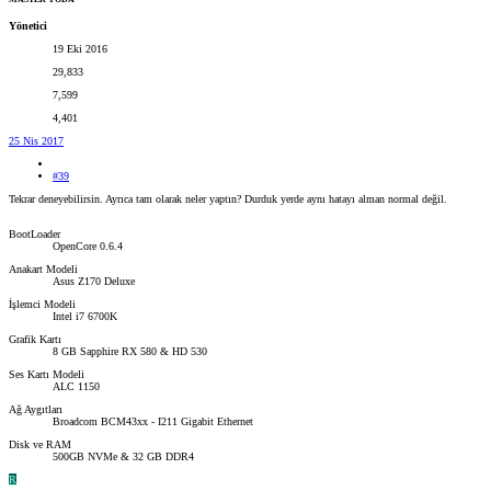
Yönetici
19 Eki 2016
29,833
7,599
4,401
25 Nis 2017
#39
Tekrar deneyebilirsin. Ayrıca tam olarak neler yaptın? Durduk yerde aynı hatayı alman normal değil.
BootLoader
OpenCore 0.6.4
Anakart Modeli
Asus Z170 Deluxe
İşlemci Modeli
Intel i7 6700K
Grafik Kartı
8 GB Sapphire RX 580 & HD 530
Ses Kartı Modeli
ALC 1150
Ağ Aygıtları
Broadcom BCM43xx - I211 Gigabit Ethernet
Disk ve RAM
500GB NVMe & 32 GB DDR4
R