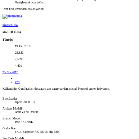
Genişletmek için tıkla ...
Evet Usb üzerinden başlatıyorum
montezuma
MASTER YODA
Yönetici
19 Eki 2016
29,833
7,599
4,401
25 Nis 2017
#29
Kullandığın Config.plist dosyasını zip yapıp paylaır mısın? Kontrol etmek istiyorum.
BootLoader
OpenCore 0.6.4
Anakart Modeli
Asus Z170 Deluxe
İşlemci Modeli
Intel i7 6700K
Grafik Kartı
8 GB Sapphire RX 580 & HD 530
Ses Kartı Modeli