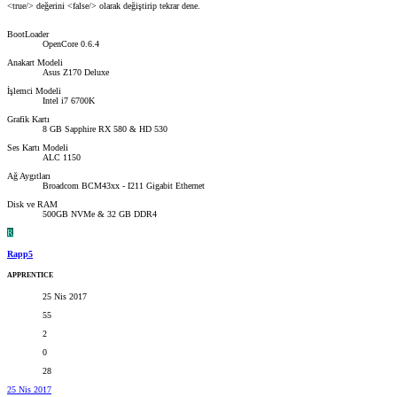
<true/> değerini <false/> olarak değiştirip tekrar dene.
BootLoader
OpenCore 0.6.4
Anakart Modeli
Asus Z170 Deluxe
İşlemci Modeli
Intel i7 6700K
Grafik Kartı
8 GB Sapphire RX 580 & HD 530
Ses Kartı Modeli
ALC 1150
Ağ Aygıtları
Broadcom BCM43xx - I211 Gigabit Ethernet
Disk ve RAM
500GB NVMe & 32 GB DDR4
R
Rapp5
APPRENTICE
25 Nis 2017
55
2
0
28
25 Nis 2017