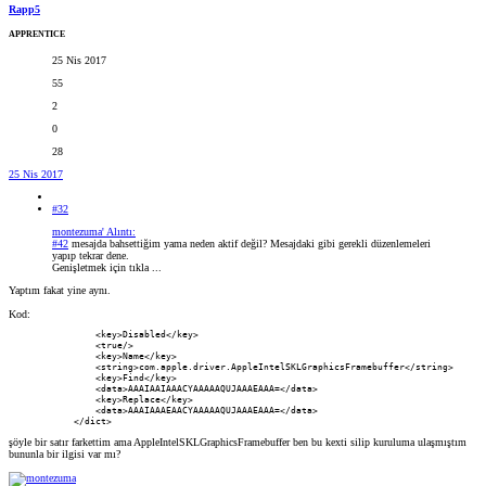
Rapp5
APPRENTICE
25 Nis 2017
55
2
0
28
25 Nis 2017
#32
montezuma' Alıntı:
#42
mesajda bahsettiğim yama neden aktif değil? Mesajdaki gibi gerekli düzenlemeleri
yapıp tekrar dene.
Genişletmek için tıkla ...
Yaptım fakat yine aynı.
Kod:
                <key>Disabled</key>

                <true/>

                <key>Name</key>

                <string>com.apple.driver.AppleIntelSKLGraphicsFramebuffer</string>

                <key>Find</key>

                <data>AAAIAAIAAACYAAAAAQUJAAAEAAA=</data>

                <key>Replace</key>

                <data>AAAIAAAEAACYAAAAAQUJAAAEAAA=</data>

            </dict>
şöyle bir satır farkettim ama AppleIntelSKLGraphicsFramebuffer ben bu kexti silip kuruluma ulaşmıştım
bununla bir ilgisi var mı?