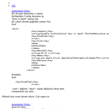
#26
montezuma' Alıntı:
Bir de şunu deneyelim o zaman.
Kullandığın Config dosyasını aç.
"Kext to patch" satırını bul.
Bu satırın altında aşağıdaki yamayı bul;
Kod:
<dict>

                <key>Comment</key>

                <string>Disable minStolenSize less or equal fStolenMemorySize as
                <key>Disabled</key>

                <true/>

                <key>Find</key>

                <data>

                iUXIOcZ2UQ==

                </data>

                <key>MatchOS</key>

                <string>10.12.x</string>

                <key>Name</key>

                <string>com.apple.driver.AppleIntelSKLGraphicsFramebuffer</strin
                <key>Replace</key>

                <data>

                iUXIOcbrUQ==

                </data>

            </dict>
Buradaki;
Kod:
   <key>Disabled</key>

                <true/>
<true/> değerini <false/> olarak değiştirip tekrar dene.
Genişletmek için tıkla ...
Malesef aynı sorun devam ediyor. Çok saçma ya.
montezuma' Alıntı:
Şunu bir dene;