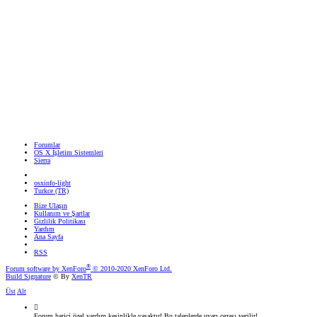
Forumlar
OS X İşletim Sistemleri
Sierra
osxinfo-light
Turkce (TR)
Bize Ulaşın
Kullanım ve Şartlar
Gizlilik Politikası
Yardım
Ana Sayfa
RSS
®
Forum software by XenForo
© 2010-2020 XenForo Ltd.
Build Signature
© By
XenTR
Üst
Alt
Forum harici özel yardım kesinlikle yasaktır! Bu taleplerde uyarı cezası verilir!