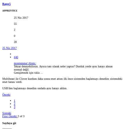
Rapp5
APPRENTICE
25 Nis 2017
55
2
0
28
25 Nis 2017
#40
montezuma' Alıntı:
Tekrar deneyebilirsin. Ayrıca tam olarak neler yaptın? Durduk yerde aynı hatayı alman
normal değil.
Genişletmek için tıkla ...
Multibeast ile Clover kurdum daha sonra reset attım ilk önce sistemden başlatmayı denedim sistemdeki
reset hatası verdi.
USB'den başlatmayı denedim ondada aynı hatayı aldım.
Önceki
1
2
3
Sonraki
First
Önceki
2 of 3
Sayfaya git