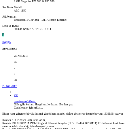
8 GB Sapphire RX 580 & HD 530
Ses Kartı Modeli
ALC 1150
Ağ Aygıtları
Broadcom BCM43xx - I211 Gigabit Ethernet
Disk ve RAM
500GB NVMe & 32 GB DDR4
R
Rapp5
APPRENTICE
25 Nis 2017
55
2
0
28
25 Nis 2017
#36
montezuma' Alıntı:
Güle güle kullan. Hangi kextler lazım. Bunları yaz.
Genişletmek için tıkla ...
Ekran kartı çalışıyor büyük ihtimal çünkü hem modeli doğru gösteriyor hemde boyutu 1536MB yazıyor
Realtek ALC269 ses kartı kext lazım,
Realtek RTL8168/8111 PCI-E Gigabit Ethernet Adapter (PHY: Realtek RTL8111) PCI ethernet kext lazım
sanırım kablo olmadığı için deneyemiyorum.