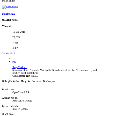
bulabilirim?
montezuma
MASTER YODA
Yönetici
19 Eki 2016
29,833
7,599
4,401
25 Nis 2017
#35
Rapp5' Alıntı:
Sorun çözüldü
. Sonunda Mac açıldı. Şuanda tek sıkıntı kext'ler sanırım. Uyumlu
kextleri nasıl bulabilirim?
Genişletmek için tıkla ...
Güle güle kullan. Hangi kextler lazım. Bunları yaz.
BootLoader
OpenCore 0.6.4
Anakart Modeli
Asus Z170 Deluxe
İşlemci Modeli
Intel i7 6700K
Grafik Kartı