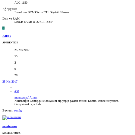
ALC 1150
Ağ Aygıtları
Broadcom BCM43xx - I211 Gigabit Ethernet
Disk ve RAM
500GB NVMe & 32 GB DDR4
R
Rapp5
APPRENTICE
25 Nis 2017
55
2
0
28
25 Nis 2017
#30
montezuma' Alıntı:
Kullandığın Config.plist dosyasını zip yapıp paylaır mısın? Kontrol etmek istiyorum.
Genişletmek için tıkla ...
Buyrun ;
config
montezuma
MASTER YODA