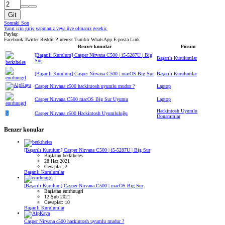
Git
Sonraki
Son
Yanıt için giriş yapmanız veya üye olmanız gerekir.
Paylaş:
Facebook
Twitter
Reddit
Pinterest
Tumblr
WhatsApp
E-posta
Link
Benzer konular
Forum
[Başarılı Kurulum] Casper Nirvana C500 | i5-5287U | Big
Başarılı Kurulumlar
Sur
[Başarılı Kurulum] Casper Nirvana C500 | macOS Big Sur
Başarılı Kurulumlar
Casper Nirvana c500 hackintosh uyumlu mudur ?
Laptop
Casper Nirvana C500 macOS Big Sur Uyumu
Laptop
Hackintosh Uyumlu
S
Casper Nirvana c500 Hackintosh Uyumluluğu
Donanımlar
Benzer konular
[Başarılı Kurulum] Casper Nirvana C500 | i5-5287U | Big Sur
Başlatan berktheles
28 Haz 2021
Cevaplar: 2
Başarılı Kurulumlar
[Başarılı Kurulum] Casper Nirvana C500 | macOS Big Sur
Başlatan emrhnugrl
12 Şub 2021
Cevaplar: 10
Başarılı Kurulumlar
Casper Nirvana c500 hackintosh uyumlu mudur ?