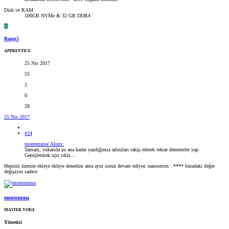
Disk ve RAM
500GB NVMe & 32 GB DDR4
R
Rapp5
APPRENTICE
25 Nis 2017
55
2
0
28
25 Nis 2017
#24
montezuma' Alıntı:
Tamam; yukarıda şu ana kadar yazdığımız adımları takip ederek tekrar denemeler yap.
Genişletmek için tıkla ...
Hepsini üzerine ekleye ekleye denedim ama aynı sorun devam ediyor. nanosecon : **** buradaki değer
değişiyor sadece
montezuma
MASTER YODA
Yönetici