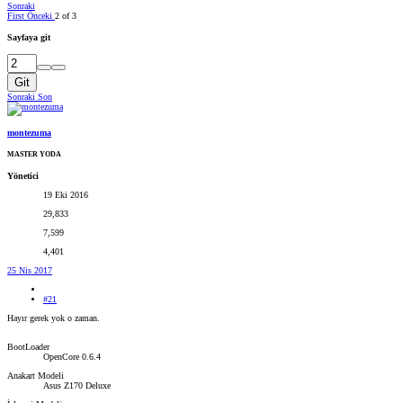
Sonraki
First
Önceki
2 of 3
Sayfaya git
Git
Sonraki
Son
montezuma
MASTER YODA
Yönetici
19 Eki 2016
29,833
7,599
4,401
25 Nis 2017
#21
Hayır gerek yok o zaman.
BootLoader
OpenCore 0.6.4
Anakart Modeli
Asus Z170 Deluxe