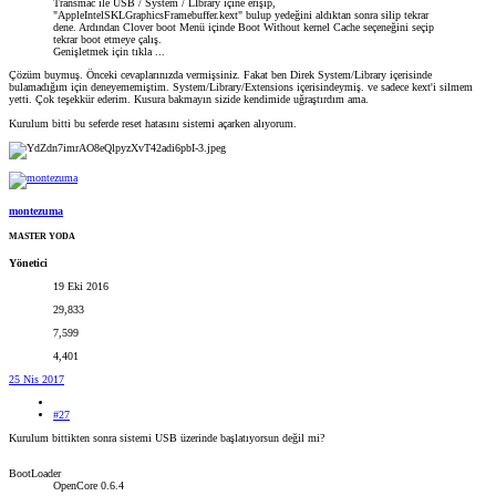
Transmac ile USB / System / Lİbrary içine erişip,
"AppleIntelSKLGraphicsFramebuffer.kext" bulup yedeğini aldıktan sonra silip tekrar
dene. Ardından Clover boot Menü içinde Boot Without kernel Cache seçeneğini seçip
tekrar boot etmeye çalış.
Genişletmek için tıkla ...
Çözüm buymuş. Önceki cevaplarınızda vermişsiniz. Fakat ben Direk System/Library içerisinde
bulamadığım için deneyememiştim. System/Library/Extensions içerisindeymiş. ve sadece kext'i silmem
yetti. Çok teşekkür ederim. Kusura bakmayın sizide kendimide uğraştırdım ama.
Kurulum bitti bu seferde reset hatasını sistemi açarken alıyorum.
montezuma
MASTER YODA
Yönetici
19 Eki 2016
29,833
7,599
4,401
25 Nis 2017
#27
Kurulum bittikten sonra sistemi USB üzerinde başlatıyorsun değil mi?
BootLoader
OpenCore 0.6.4