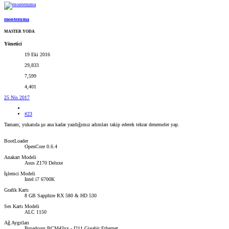
montezuma
MASTER YODA
Yönetici
19 Eki 2016
29,833
7,599
4,401
25 Nis 2017
#23
Tamam; yukarıda şu ana kadar yazdığımız adımları takip ederek tekrar denemeler yap.
BootLoader
OpenCore 0.6.4
Anakart Modeli
Asus Z170 Deluxe
İşlemci Modeli
Intel i7 6700K
Grafik Kartı
8 GB Sapphire RX 580 & HD 530
Ses Kartı Modeli
ALC 1150
Ağ Aygıtları
Broadcom BCM43xx - I211 Gigabit Ethernet