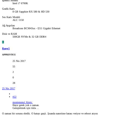
İşlemci Modeli
Intel i7 6700K
Grafik Kartı
8 GB Sapphire RX 580 & HD 530
Ses Kartı Modeli
ALC 1150
Ağ Aygıtları
Broadcom BCM43xx - I211 Gigabit Ethernet
Disk ve RAM
500GB NVMe & 32 GB DDR4
R
Rapp5
APPRENTICE
25 Nis 2017
55
2
0
28
25 Nis 2017
#22
montezuma' Alıntı:
Hayır gerek yok o zaman.
Genişletmek için tıkla ...
O zaman bir sorunu eledik. O hatayı geçti. Şuanda nanotime hatası veriyor ve reboot atıyor.