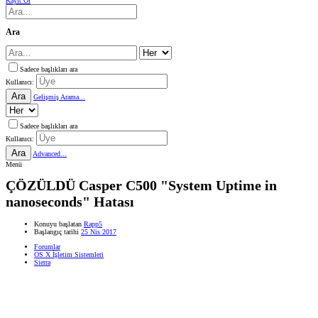
Kayıt Ol
Ara
Sadece başlıkları ara
Kullanıcı:
Ara
Gelişmiş Arama...
Sadece başlıkları ara
Kullanıcı:
Ara
Advanced...
Menü
ÇÖZÜLDÜ
Casper C500 "System Uptime in
nanoseconds" Hatası
Konuyu başlatan
Rapp5
Başlangıç tarihi
25 Nis 2017
Forumlar
OS X İşletim Sistemleri
Sierra