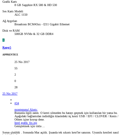
Grafik Kartı
8 GB Sapphire RX 580 & HD 530
Ses Kartı Modeli
ALC 1150
Ağ Aygıtları
Broadcom BCM43xx - I211 Gigabit Ethernet
Disk ve RAM
500GB NVMe & 32 GB DDR4
R
Rapp5
APPRENTICE
25 Nis 2017
55
2
0
28
25 Nis 2017
#34
montezuma' Alıntı:
Bununla ilgili zaten. O kexti silmeden bu hatayı geçmek için kullanılan bir yama bu.
Aşağıdaki bağlantıdan indirdiğin klasördeki üç kexti USB / EFI / CLOVER / Kexts /
Others içine koyup dene.
Intel grafik_fix.zip
Genişletmek için tıkla ...
Sorun çözüldü
. Sonunda Mac açıldı. Şuanda tek sıkıntı kext'ler sanırım. Uyumlu kextleri nasıl