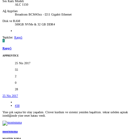
Ses Kartı Modeli
ALC 1150
Ağ Aygıtları
Broadcom BCM43xx - I211 Gigabit Ethernet
Disk ve RAM
500GB NVMe & 32 GB DDR4
Tepkiler:
Rapp5
R
Rapp5
APPRENTICE
25 Nis 2017
55
2
0
28
25 Nis 2017
#38
Yine çok saçma bir olay yaşadım. Clover kurdum ve sistemi yeniden başalttım. tekrar usbden açmak
istediğimde yine reset hatası verdi.
montezuma
MASTER YODA