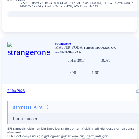
G.Skill Trident Z5 48GB 6000 CL28 - 4TB WD Black SN850X, 1TB WD Green, 500GB
860EVO (macOS), Sandisk Extreme 4TB, WD Essentials 2TB
strangerone
MASTER YODA
Yönetici
MODERATOR
DENEYİMLİ ÜYE
9 Haz 2017
18,985
9,678
4,401
2 Haz 2026
#
aahmetss' Alıntı:
bunu hocam
EFI simgesini gizlemek için Boot içerisinde contentVisibility adlı gizli dosya olmalı yoksa
eklenmeli.
EFI/ Boot dosyasını açın gizli ögeleri göster komutunu terminale girin