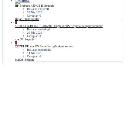
HP Probook 430 G6 i3 Sequoia
Başlatan Emrecall
28 Nis 2026
Cevaplar: 0
Başarılı Kurulumlar
T
S-link SLX-BL054 Bluetooth Dongle mcOS Sequoia ile uyumlumudur
Başlatan tcobuloglu
20 Nis 2026
Cevaplar: 3
macOS Sequoia
T
ÇÖZÜLDÜ
macOS Sequoia siyah ekran sorunu
Başlatan tcobuloglu
14 Nis 2026
Cevaplar: 6
macOS Sequoia