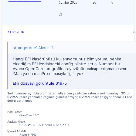
12 Haz 2023
20
8
21
2 Haz 2026
#
strangerone' Alıntı:
Hangi EFI klasörünüzü kullanıyorsunuz bilmiyorum. benim
eklediğim EFI içerisindeki config.plistte serial Number bu.
Ayrıca OpenCore'un grafik arayüzünün çalışıp çalışmamasının
iMac ya da macPro olmasıyla ilgisi yok.
Ekli dosyayı görüntüle 61975
Seri numarası ayrı biliyorum zaten, efiye ben yazdırdım zaten o seri numarayı. SOrun
NVRAM reset yapmama rağmen güncellenmiyor, NVRAM reset çalışıyor ancak. EFI'de
doğru partitionda.
BootLoader
OpenCore 1.0.7
Anakart Modeli
GIGABYTE B650E Aorus Elite X AX ICE
İşlemci Modeli
Ryzen 9 7900