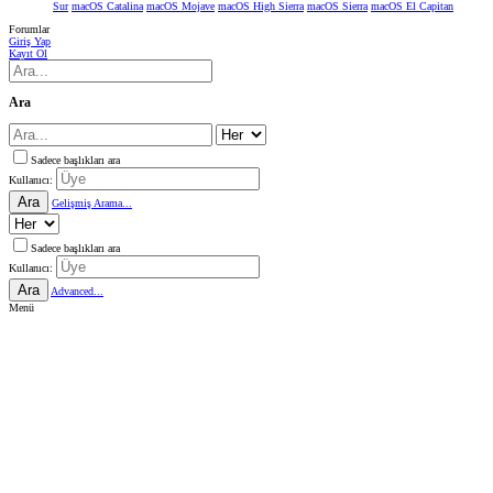
Sur
macOS Catalina
macOS Mojave
macOS High Sierra
macOS Sierra
macOS El Capitan
Forumlar
Giriş Yap
Kayıt Ol
Ara
Sadece başlıkları ara
Kullanıcı:
Ara
Gelişmiş Arama...
Sadece başlıkları ara
Kullanıcı:
Ara
Advanced...
Menü