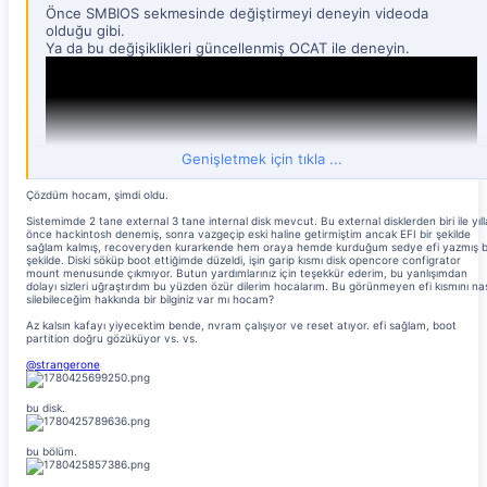
Önce SMBIOS sekmesinde değiştirmeyi deneyin videoda
olduğu gibi.
Ya da bu değişiklikleri güncellenmiş OCAT ile deneyin.
Genişletmek için tıkla ...
Çözdüm hocam, şimdi oldu.
Sistemimde 2 tane external 3 tane internal disk mevcut. Bu external disklerden biri ile yıll
önce hackintosh denemiş, sonra vazgeçip eski haline getirmiştim ancak EFI bir şekilde
sağlam kalmış, recoveryden kurarkende hem oraya hemde kurduğum sedye efi yazmış b
şekilde. Diski söküp boot ettiğimde düzeldi, işin garip kısmı disk opencore configrator
mount menusunde çıkmıyor. Butun yardımlarınız için teşekkür ederim, bu yanlışımdan
dolayı sizleri uğraştırdım bu yüzden özür dilerim hocalarım. Bu görünmeyen efi kısmını nas
silebileceğim hakkında bir bilginiz var mı hocam?
Az kalsın kafayı yiyecektim bende, nvram çalışıyor ve reset atıyor. efi sağlam, boot
partition doğru gözüküyor vs. vs.
@strangerone
bu disk.
bu bölüm.