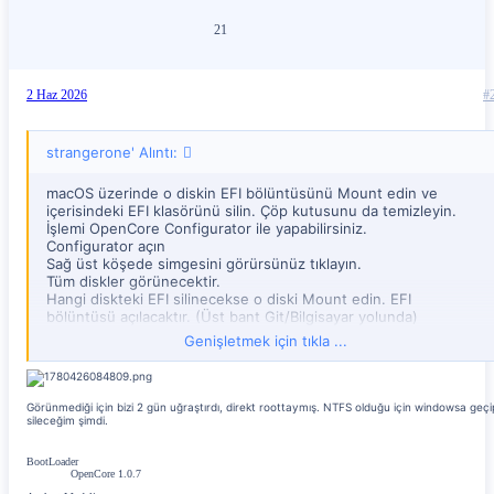
21
2 Haz 2026
#
strangerone' Alıntı:
macOS üzerinde o diskin EFI bölüntüsünü Mount edin ve
içerisindeki EFI klasörünü silin. Çöp kutusunu da temizleyin.
İşlemi OpenCore Configurator ile yapabilirsiniz.
Configurator açın
Sağ üst köşede simgesini görürsünüz tıklayın.
Tüm diskler görünecektir.
Hangi diskteki EFI silinecekse o diski Mount edin. EFI
bölüntüsü açılacaktır. (Üst bant Git/Bilgisayar yolunda)
EFI bölüntüsünü tıklayıp açın içerisindeki EFI klasörünü silin.
Genişletmek için tıkla ...
DİKKAT. Yanlışlıkla Windows'un ya da kullandığınız diskin EFI
bölüntüsünü açıp silmeyin.
Bir başka yol: Boşsa formatlayın. Mac üzerinde disk izlencesi ile
yapılabilir Exfat ya da Fat32 olarak.
Görünmediği için bizi 2 gün uğraştırdı, direkt roottaymış. NTFS olduğu için windowsa geçi
sileceğim şimdi.
BootLoader
OpenCore 1.0.7