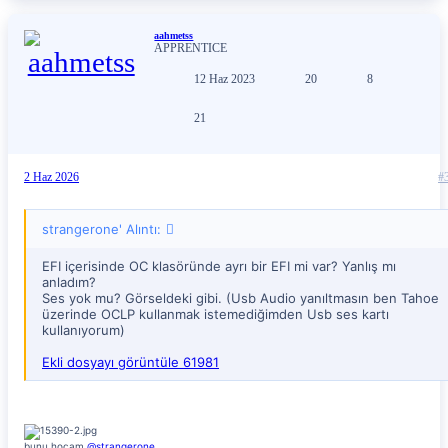
aahmetss
APPRENTICE
12 Haz 2023
20
8
21
2 Haz 2026
#
strangerone' Alıntı:
EFI içerisinde OC klasöründe ayrı bir EFI mi var? Yanlış mı
anladım?
Ses yok mu? Görseldeki gibi. (Usb Audio yanıltmasın ben Tahoe
üzerinde OCLP kullanmak istemediğimden Usb ses kartı
kullanıyorum)
Ekli dosyayı görüntüle 61981
bunu hocam
@strangerone