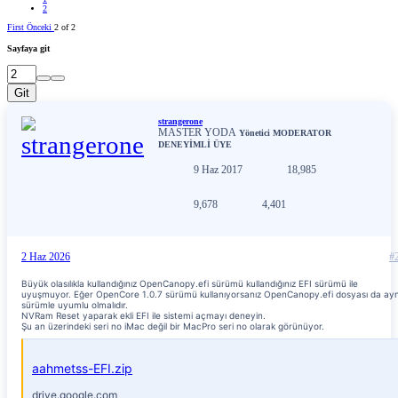
2
First
Önceki
2 of 2
Sayfaya git
Git
strangerone
MASTER YODA
Yönetici
MODERATOR
DENEYİMLİ ÜYE
9 Haz 2017
18,985
9,678
4,401
2 Haz 2026
#
Büyük olasılıkla kullandığınız OpenCanopy.efi sürümü kullandığınız EFI sürümü ile
uyuşmuyor. Eğer OpenCore 1.0.7 sürümü kullanıyorsanız OpenCanopy.efi dosyası da ayn
sürümle uyumlu olmalıdır.
NVRam Reset yaparak ekli EFI ile sistemi açmayı deneyin.
Şu an üzerindeki seri no iMac değil bir MacPro seri no olarak görünüyor.
aahmetss-EFI.zip
drive.google.com