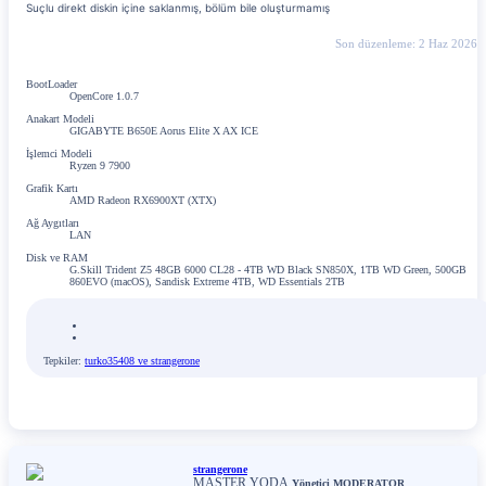
Suçlu direkt diskin içine saklanmış, bölüm bile oluşturmamış
Son düzenleme:
2 Haz 2026
BootLoader
OpenCore 1.0.7
Anakart Modeli
GIGABYTE B650E Aorus Elite X AX ICE
İşlemci Modeli
Ryzen 9 7900
Grafik Kartı
AMD Radeon RX6900XT (XTX)
Ağ Aygıtları
LAN
Disk ve RAM
G.Skill Trident Z5 48GB 6000 CL28 - 4TB WD Black SN850X, 1TB WD Green, 500GB
860EVO (macOS), Sandisk Extreme 4TB, WD Essentials 2TB
Tepkiler:
turko35408
ve
strangerone
strangerone
MASTER YODA
Yönetici
MODERATOR