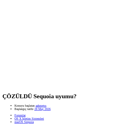
ÇÖZÜLDÜ
Sequoia uyumu?
Konuyu başlatan
aahmetss
Başlangıç tarihi
28 May 2026
Forumlar
OS X İşletim Sistemleri
macOS Sequoia