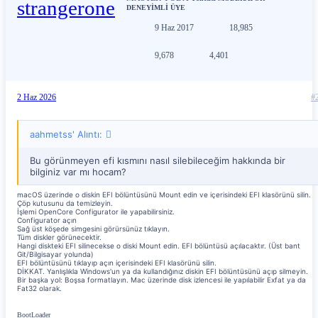
DENEYİMLİ ÜYE
9 Haz 2017
18,985
9,678
4,401
2 Haz 2026
#
aahmetss' Alıntı:
Bu görünmeyen efi kısmını nasıl silebileceğim hakkında bir
bilginiz var mı hocam?
macOS üzerinde o diskin EFI bölüntüsünü Mount edin ve içerisindeki EFI klasörünü silin.
Çöp kutusunu da temizleyin.
İşlemi OpenCore Configurator ile yapabilirsiniz.
Configurator açın
Sağ üst köşede simgesini görürsünüz tıklayın.
Tüm diskler görünecektir.
Hangi diskteki EFI silinecekse o diski Mount edin. EFI bölüntüsü açılacaktır. (Üst bant
Git/Bilgisayar yolunda)
EFI bölüntüsünü tıklayıp açın içerisindeki EFI klasörünü silin.
DİKKAT. Yanlışlıkla Windows'un ya da kullandığınız diskin EFI bölüntüsünü açıp silmeyin.
Bir başka yol: Boşsa formatlayın. Mac üzerinde disk izlencesi ile yapılabilir Exfat ya da
Fat32 olarak.
BootLoader