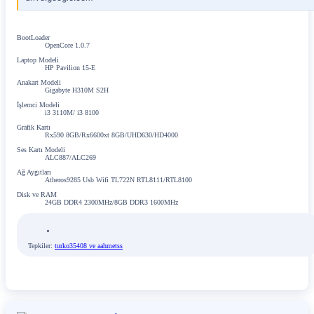
BootLoader
OpenCore 1.0.7
Laptop Modeli
HP Pavilion 15-E
Anakart Modeli
Gigabyte H310M S2H
İşlemci Modeli
i3 3110M/ i3 8100
Grafik Kartı
Rx590 8GB/Rx6600xt 8GB/UHD630/HD4000
Ses Kartı Modeli
ALC887/ALC269
Ağ Aygıtları
Atheros9285 Usb Wifi TL722N RTL8111/RTL8100
Disk ve RAM
24GB DDR4 2300MHz/8GB DDR3 1600MHz
Tepkiler:
turko35408
ve
aahmetss