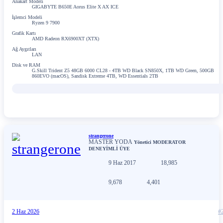
Anakart Modeli
GIGABYTE B650E Aorus Elite X AX ICE
İşlemci Modeli
Ryzen 9 7900
Grafik Kartı
AMD Radeon RX6900XT (XTX)
Ağ Aygıtları
LAN
Disk ve RAM
G.Skill Trident Z5 48GB 6000 CL28 - 4TB WD Black SN850X, 1TB WD Green, 500GB
860EVO (macOS), Sandisk Extreme 4TB, WD Essentials 2TB
strangerone
MASTER YODA
Yönetici
MODERATOR
DENEYİMLİ ÜYE
9 Haz 2017
18,985
9,678
4,401
2 Haz 2026
#