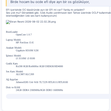
Birde hocam bu ocde efi diye ayrı bir os gözüküyor,
EFI içerisinde OC klasöründe ayrı bir EFI mi var? Yanlış mı anladım?
Ses yok mu? Görseldeki gibi. (Usb Audio yanıltmasın ben Tahoe üzerinde OCLP kullanmak
istemediğimden Usb ses kartı kullanıyorum)
BootLoader
OpenCore 1.0.7
Laptop Modeli
HP Pavilion 15-E
Anakart Modeli
Gigabyte H310M S2H
İşlemci Modeli
i3 3110M/ i3 8100
Grafik Kartı
Rx590 8GB/Rx6600xt 8GB/UHD630/HD4000
Ses Kartı Modeli
ALC887/ALC269
Ağ Aygıtları
Atheros9285 Usb Wifi TL722N RTL8111/RTL8100
Disk ve RAM
24GB DDR4 2300MHz/8GB DDR3 1600MHz