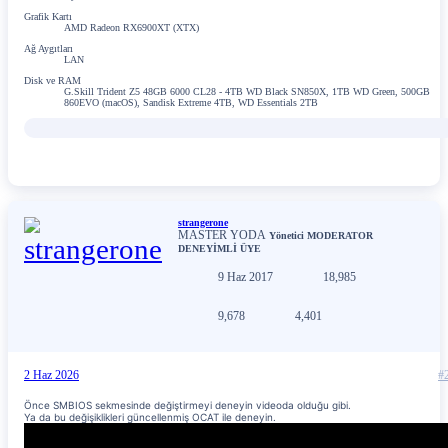
Grafik Kartı
AMD Radeon RX6900XT (XTX)
Ağ Aygıtları
LAN
Disk ve RAM
G.Skill Trident Z5 48GB 6000 CL28 - 4TB WD Black SN850X, 1TB WD Green, 500GB
860EVO (macOS), Sandisk Extreme 4TB, WD Essentials 2TB
strangerone
MASTER YODA
Yönetici
MODERATOR
DENEYİMLİ ÜYE
9 Haz 2017
18,985
9,678
4,401
2 Haz 2026
#
Önce SMBIOS sekmesinde değiştirmeyi deneyin videoda olduğu gibi.
Ya da bu değişiklikleri güncellenmiş OCAT ile deneyin.