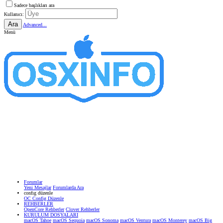
Sadece başlıkları ara
Kullanıcı:
Ara
Advanced...
Menü
Forumlar
Yeni Mesajlar
Forumlarda Ara
confıg düzenle
OC Config Düzenle
REHBERLER
OpenCore Rehberler
Clover Rehberler
KURULUM DOSYALARI
macOS Tahoe
macOS Sequoia
macOS Sonoma
macOS Ventura
macOS Monterey
macOS Big