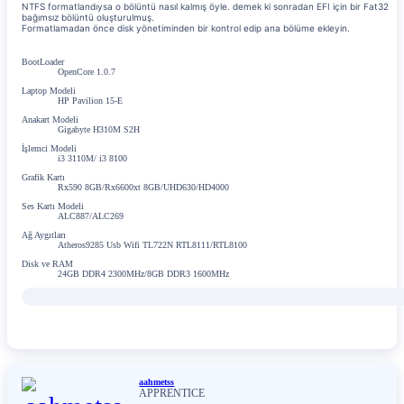
NTFS formatlandıysa o bölüntü nasıl kalmış öyle. demek ki sonradan EFI için bir Fat32
bağımsız bölüntü oluşturulmuş.
Formatlamadan önce disk yönetiminden bir kontrol edip ana bölüme ekleyin.
BootLoader
OpenCore 1.0.7
Laptop Modeli
HP Pavilion 15-E
Anakart Modeli
Gigabyte H310M S2H
İşlemci Modeli
i3 3110M/ i3 8100
Grafik Kartı
Rx590 8GB/Rx6600xt 8GB/UHD630/HD4000
Ses Kartı Modeli
ALC887/ALC269
Ağ Aygıtları
Atheros9285 Usb Wifi TL722N RTL8111/RTL8100
Disk ve RAM
24GB DDR4 2300MHz/8GB DDR3 1600MHz
aahmetss
APPRENTICE