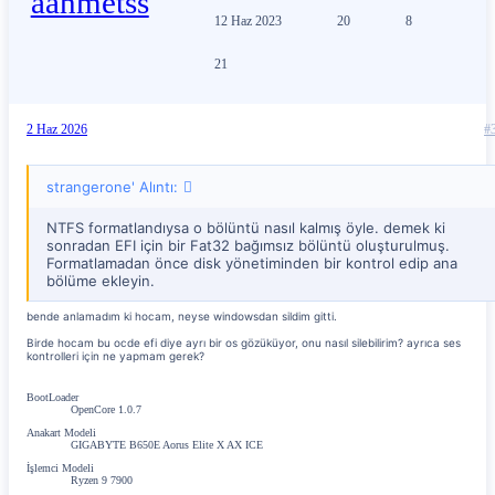
12 Haz 2023
20
8
21
2 Haz 2026
#
strangerone' Alıntı:
NTFS formatlandıysa o bölüntü nasıl kalmış öyle. demek ki
sonradan EFI için bir Fat32 bağımsız bölüntü oluşturulmuş.
Formatlamadan önce disk yönetiminden bir kontrol edip ana
bölüme ekleyin.
bende anlamadım ki hocam, neyse windowsdan sildim gitti.
Birde hocam bu ocde efi diye ayrı bir os gözüküyor, onu nasıl silebilirim? ayrıca ses
kontrolleri için ne yapmam gerek?
BootLoader
OpenCore 1.0.7
Anakart Modeli
GIGABYTE B650E Aorus Elite X AX ICE
İşlemci Modeli
Ryzen 9 7900