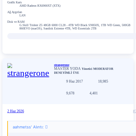
Grafik Kartı
AMD Radeon RX6900XT (XTX)
Ağ Aygıtları
LAN
Disk ve RAM
G.Skill Trident Z5 48GB 6000 CL28 - 4TB WD Black SN850X, 1TB WD Green, 500GB
860EVO (macOS), Sandisk Extreme 4TB, WD Essentials 2TB
strangerone
MASTER YODA
Yönetici
MODERATOR
DENEYİMLİ ÜYE
9 Haz 2017
18,985
9,678
4,401
2 Haz 2026
#
aahmetss' Alıntı: