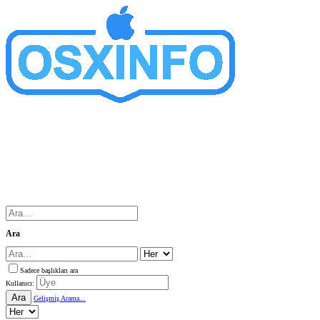
Ara
Sadece başlıkları ara
Kullanıcı:
Ara
Gelişmiş Arama...