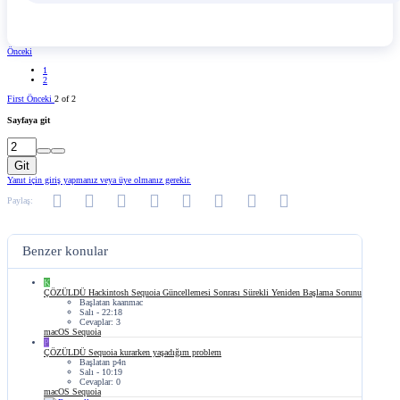
Önceki
1
2
First
Önceki
2 of 2
Sayfaya git
Git
Yanıt için giriş yapmanız veya üye olmanız gerekir.
Facebook
Twitter
Reddit
Pinterest
Tumblr
WhatsApp
E-posta
Link
Paylaş:
Benzer konular
K
ÇÖZÜLDÜ
Hackintosh Sequoia Güncellemesi Sonrası Sürekli Yeniden Başlama Sorunu
Başlatan kaanmac
Salı - 22:18
Cevaplar: 3
macOS Sequoia
P
ÇÖZÜLDÜ
Sequoia kurarken yaşadığım problem
Başlatan p4n
Salı - 10:19
Cevaplar: 0
macOS Sequoia