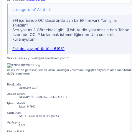
strangerone' Alıntı:
EFI içerisinde OC klasöründe ayrı bir EFI mi var? Yanlış mı
anladım?
Ses yok mu? Görseldeki gibi. (Usb Audio yanıltmasın ben Tahoe
üzerinde OCLP kullanmak istemediğimden Usb ses kartı
kullanıyorum)
Ekli dosyayı görüntüle 61981
Ses var ancak yüksekliğini ayarlayamıyorum.
ilk ikisi zaten gereksiz, silmek lazım. kulaklığın volumunu değiştirebiliyorum ama monitorun
değiştiremiyorum.
BootLoader
OpenCore 1.0.7
Anakart Modeli
GIGABYTE B650E Aorus Elite X AX ICE
İşlemci Modeli
Ryzen 9 7900
Grafik Kartı
AMD Radeon RX6900XT (XTX)
Ağ Aygıtları
LAN
Disk ve RAM