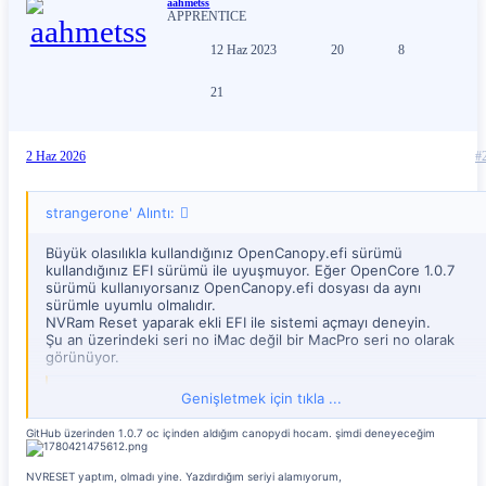
aahmetss
APPRENTICE
12 Haz 2023
20
8
21
2 Haz 2026
#
strangerone' Alıntı:
Büyük olasılıkla kullandığınız OpenCanopy.efi sürümü
kullandığınız EFI sürümü ile uyuşmuyor. Eğer OpenCore 1.0.7
sürümü kullanıyorsanız OpenCanopy.efi dosyası da aynı
sürümle uyumlu olmalıdır.
NVRam Reset yaparak ekli EFI ile sistemi açmayı deneyin.
Şu an üzerindeki seri no iMac değil bir MacPro seri no olarak
görünüyor.
Genişletmek için tıkla ...
aahmetss-EFI.zip
GitHub üzerinden 1.0.7 oc içinden aldığım canopydi hocam. şimdi deneyeceğim
drive.google.com
NVRESET yaptım, olmadı yine. Yazdırdığım seriyi alamıyorum,