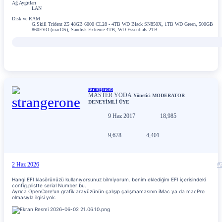
Ağ Aygıtları
LAN
Disk ve RAM
G.Skill Trident Z5 48GB 6000 CL28 - 4TB WD Black SN850X, 1TB WD Green, 500GB
860EVO (macOS), Sandisk Extreme 4TB, WD Essentials 2TB
strangerone
MASTER YODA
Yönetici
MODERATOR
DENEYİMLİ ÜYE
9 Haz 2017
18,985
9,678
4,401
2 Haz 2026
#
Hangi EFI klasörünüzü kullanıyorsunuz bilmiyorum. benim eklediğim EFI içerisindeki
config.plistte serial Number bu.
Ayrıca OpenCore'un grafik arayüzünün çalışıp çalışmamasının iMac ya da macPro
olmasıyla ilgisi yok.