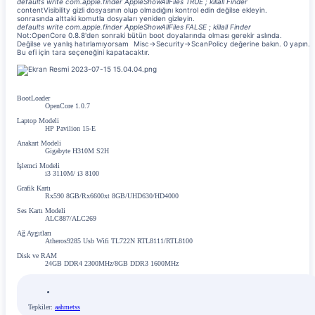
defaults write com.apple.finder AppleShowAllFiles TRUE ; killall Finder
contentVisibility gizli dosyasının olup olmadığını kontrol edin değilse ekleyin.
sonrasında alttaki komutla dosyaları yeniden gizleyin.
defaults write com.apple.finder AppleShowAllFiles FALSE ; killall Finder
Not:OpenCore 0.8.8'den sonraki bütün boot doyalarında olması gerekir aslında.
Değilse ve yanlış hatırlamıyorsam
Misc->Security->ScanPolicy değerine bakın. 0 yapın.
Bu efi için tara seçeneğini kapatacaktır.
BootLoader
OpenCore 1.0.7
Laptop Modeli
HP Pavilion 15-E
Anakart Modeli
Gigabyte H310M S2H
İşlemci Modeli
i3 3110M/ i3 8100
Grafik Kartı
Rx590 8GB/Rx6600xt 8GB/UHD630/HD4000
Ses Kartı Modeli
ALC887/ALC269
Ağ Aygıtları
Atheros9285 Usb Wifi TL722N RTL8111/RTL8100
Disk ve RAM
24GB DDR4 2300MHz/8GB DDR3 1600MHz
Tepkiler:
aahmetss