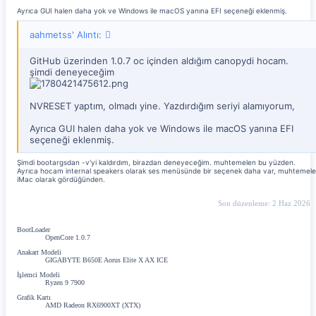
Ayrıca GUI halen daha yok ve Windows ile macOS yanına EFI seçeneği eklenmiş.
aahmetss' Alıntı:
GitHub üzerinden 1.0.7 oc içinden aldığım canopydi hocam.
şimdi deneyeceğim
NVRESET yaptım, olmadı yine. Yazdırdığım seriyi alamıyorum,
Ayrıca GUI halen daha yok ve Windows ile macOS yanına EFI
seçeneği eklenmiş.
Şimdi bootargsdan -v'yi kaldırdım, birazdan deneyeceğim. muhtemelen bu yüzden.
Ayrıca hocam internal speakers olarak ses menüsünde bir seçenek daha var, muhtemel
iMac olarak gördüğünden.
Son düzenleme:
2 Haz 2026
BootLoader
OpenCore 1.0.7
Anakart Modeli
GIGABYTE B650E Aorus Elite X AX ICE
İşlemci Modeli
Ryzen 9 7900
Grafik Kartı
AMD Radeon RX6900XT (XTX)