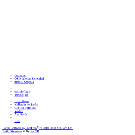
Forumlar
OS X İşletim Sistemleri
macOS Sequoia
osxinfo-light
Turkce (TR)
Bize Ulaşın
Kullanım ve Şartlar
Gizlilik Politikası
Yardım
Ana Sayfa
RSS
®
Forum software by XenForo
© 2010-2020 XenForo Ltd.
Build Signature
© By
XenTR