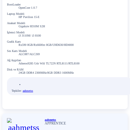
BootLoader
OpenCore 1.0.7
Laptop Modeli
HP Pavilion 15-E
Anakart Modeli
Gigabyte H310M S2H
İşlemci Modeli
i3 3110M/ i3 8100
Grafik Kartı
Rx590 8GB/Rx6600xt 8GB/UHD630/HD4000
Ses Kartı Modeli
ALC887/ALC269
Ağ Aygıtları
Atheros9285 Usb Wifi TL722N RTL8111/RTL8100
Disk ve RAM
24GB DDR4 2300MHz/8GB DDR3 1600MHz
Tepkiler:
aahmetss
aahmetss
APPRENTICE