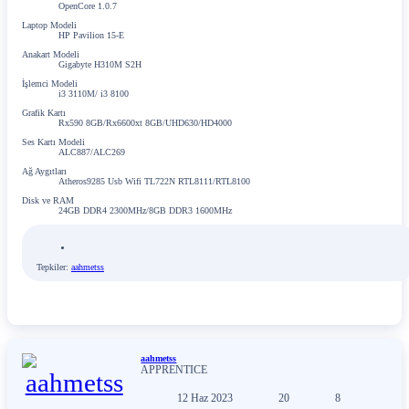
OpenCore 1.0.7
Laptop Modeli
HP Pavilion 15-E
Anakart Modeli
Gigabyte H310M S2H
İşlemci Modeli
i3 3110M/ i3 8100
Grafik Kartı
Rx590 8GB/Rx6600xt 8GB/UHD630/HD4000
Ses Kartı Modeli
ALC887/ALC269
Ağ Aygıtları
Atheros9285 Usb Wifi TL722N RTL8111/RTL8100
Disk ve RAM
24GB DDR4 2300MHz/8GB DDR3 1600MHz
Tepkiler:
aahmetss
aahmetss
APPRENTICE
12 Haz 2023
20
8