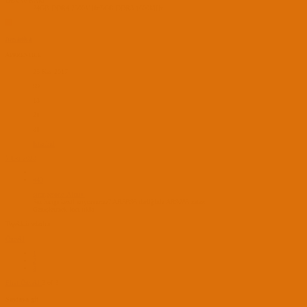
Disk ve RAM
24GB DDR4 2300MHz/8GB DDR3 1600MHz
M
mesanka
APPRENTICE
25 Kas 2017
99
13
21
31
İstanbul
7 Eki 2023
#43
strangerone' Alıntı:
Siz hangi kexti arıyorsunuz? AR5B95 dediğiniz AR9285 zaten.
Genişletmek için tıkla ...
Teşekkür ederim
Önceki
1
2
3
First
Önceki
3 of 3
Sayfaya git