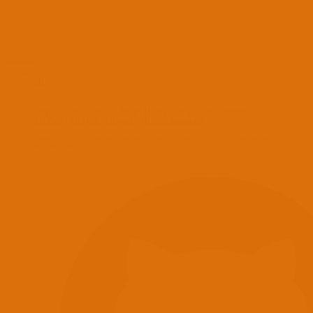
13
21
31
İstanbul
6 Eki 2023
#41
strangerone' Alıntı:
GitHub - qiqco/Atheros-Wi-Fi-Hackintosh-macOS: AR9485 /
AR9565 / AR9462 / AR9463 / AR9285 in macOS
AR9485 / AR9565 / AR9462 / AR9463 / AR9285 in macOS - qiqco/Atheros-Wi-Fi-
Hackintosh-macOS