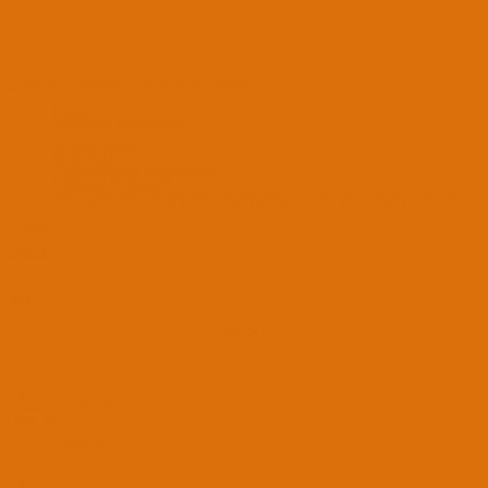
Forumlar
Yeni Mesajlar
Forumlarda Ara
confıg düzenle
OC Config Düzenle
REHBERLER
OpenCore Rehberler
Clover Rehberler
KURULUM DOSYALARI
macOS Tahoe
macOS Sequoia
macOS Sonoma
macOS Ventura
macOS Monterey
macOS Big
Sur
macOS Catalina
macOS Mojave
macOS High Sierra
macOS Sierra
macOS El Capitan
Forumlar
Giriş Yap
Kayıt Ol
Ara
Sadece başlıkları ara
Kullanıcı:
Ara
Gelişmiş Arama...
Sadece başlıkları ara
Kullanıcı:
Ara
Advanced...