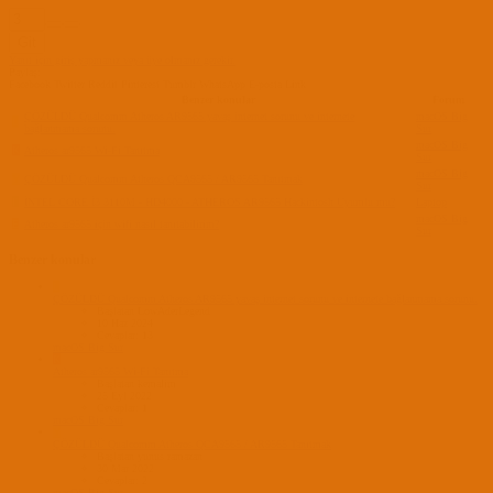
Git
Yanıt için giriş yapmanız veya üye olmanız gerekir.
Paylaş:
Facebook
Twitter
Reddit
Pinterest
Tumblr
WhatsApp
E-posta
Link
Benzer konular
Forum
ÇÖZÜLDÜ
Qualcomm Atheros AR9565 yavaş internet sorunu ve internete
macOS Big
L
bağlanmama sorunu.
Sur
macOS Big
K
Atheros ar9565 Wi-Fi Tanıtma
Sur
macOS Big
Y
ÇÖZÜLDÜ
Qualcomm Atheros QCA9565 / AR9565 Tanıtmak
Sur
F
İNTEL CORE İ3 3110M - HD4000 - ATHEROS AR9565 Hackintosh Uyumlu mu?
Laptop
macOS Big
E
Atheros ar9565 için wifi nasıl tanıtabilirim?
Sur
Benzer konular
L
ÇÖZÜLDÜ
Qualcomm Atheros AR9565 yavaş internet sorunu ve internete bağlanmama sorunu.
Başlatan LowAderLegend
10 Haz 2024
Cevaplar: 13
macOS Big Sur
K
Atheros ar9565 Wi-Fi Tanıtma
Başlatan kemalim
25 Eyl 2022
Cevaplar: 1
macOS Big Sur
Y
ÇÖZÜLDÜ
Qualcomm Atheros QCA9565 / AR9565 Tanıtmak
Başlatan yunus ramazan
30 Mar 2022
Cevaplar: 2
macOS Big Sur