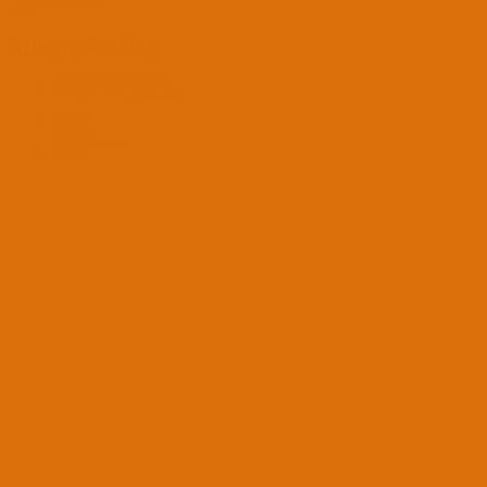
Menü
Atheros AR9565
Konuyu başlatan
gokhlayeh
Başlangıç tarihi
23 Ocak 2017
Forumlar
Dosyalar
Kext Paylaşımları
Network