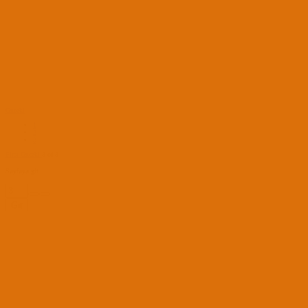
Önceki
1
2
3
First
Önceki
3 of 3
Sayfaya git
Git