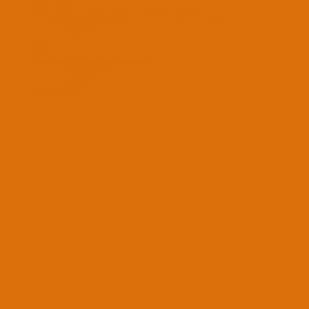
F
İNTEL CORE İ3 3110M - HD4000 - ATHEROS AR9565 Hackintosh Uyumlu mu?
Başlatan Frknakgl1903
28 Ara 2021
Cevaplar: 2
Laptop
E
Atheros ar9565 için wifi nasıl tanıtabilirim?
Başlatan EnesArıcı
13 Ocak 2021
Cevaplar: 1
macOS Big Sur