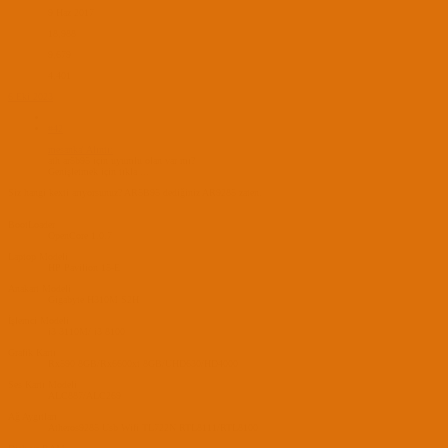
9 Haz 2017
18,988
9,679
4,401
6 Eki 2023
#42
mesanka' Alıntı:
ath ar5b95 için uyumlu olan var mı?
Genişletmek için tıkla ...
Siz hangi kexti arıyorsunuz? AR5B95 dediğiniz AR9285 zaten.
BootLoader
OpenCore 1.0.7
Laptop Modeli
HP Pavilion 15-E
Anakart Modeli
Gigabyte H310M S2H
İşlemci Modeli
i3 3110M/ i3 8100
Grafik Kartı
Rx590 8GB/Rx6600xt 8GB/UHD630/HD4000
Ses Kartı Modeli
ALC887/ALC269
Ağ Aygıtları
Atheros9285 Usb Wifi TL722N RTL8111/RTL8100