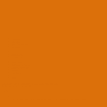
Forumlar
Dosyalar
Kext Paylaşımları
Network
osxinfo-light
Turkce (TR)
Bize Ulaşın
Kullanım ve Şartlar
Gizlilik Politikası
Yardım
Ana Sayfa
RSS
®
Forum software by XenForo
© 2010-2020 XenForo Ltd.
Build Signature
© By
XenTR
Üst
Alt
Forum harici özel yardım kesinlikle yasaktır! Bu taleplerde uyarı cezası verilir!