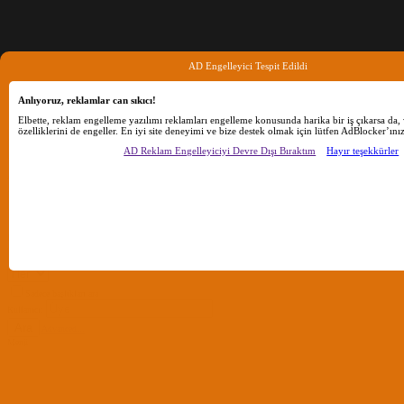
AD Engelleyici Tespit Edildi
Anlıyoruz, reklamlar can sıkıcı!
Elbette, reklam engelleme yazılımı reklamları engelleme konusunda harika bir iş çıkarsa da, 
özelliklerini de engeller. En iyi site deneyimi ve bize destek olmak için lütfen AdBlocker’ınız
AD Reklam Engelleyiciyi Devre Dışı Bıraktım
Hayır teşekkürler
Ara
Sadece başlıkları ara
Kullanıcı:
Ara
Gelişmiş Arama...
Sadece başlıkları ara
Kullanıcı:
Ara
Advanced...
Menü