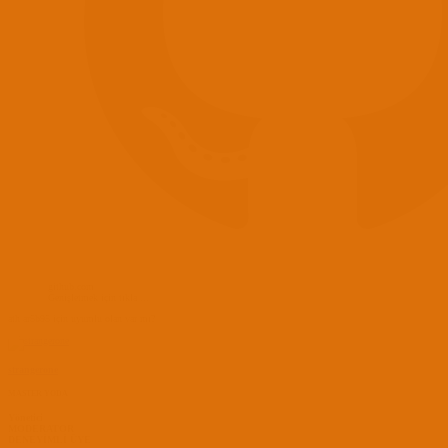
github.com
Genişletmek için tıkla ...
ath ar5b95 için uyumlu olan var mı?
strangerone
MASTER YODA
Yönetici
MODERATOR
DENEYİMLİ ÜYE