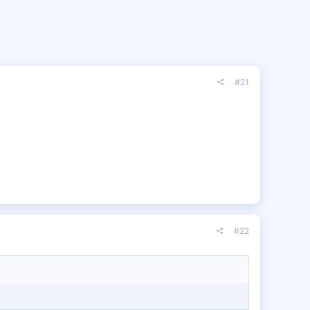
#21
#22