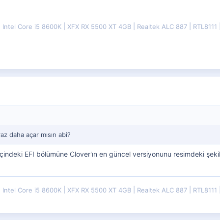
Intel Core i5 8600K
XFX RX 5500 XT 4GB
Realtek ALC 887
RTL8111
az daha açar mısın abi?
 içindeki EFI bölümüne Clover'ın en güncel versiyonunu resimdeki şeki
Intel Core i5 8600K
XFX RX 5500 XT 4GB
Realtek ALC 887
RTL8111