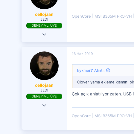
ANKARA
cellojaan
OpenCore
MSI B365M PRO-VH
JEDI
DENEYİMLİ ÜYE
20 Eki 2017
513
223
16 Haz 2019
301
kykmert' Alıntı:
Clover yama ekleme kısmını bir
cellojaan
JEDI
Çok açık anlatılıyor zaten. USB
DENEYİMLİ ÜYE
20 Eki 2017
513
OpenCore
MSI B365M PRO-VH
223
301