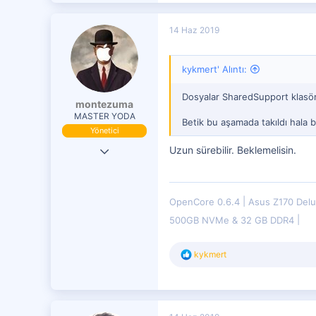
59
2
14 Haz 2019
21
28
kykmert' Alıntı:
ANKARA
Dosyalar SharedSupport klasör
montezuma
MASTER YODA
Betik bu aşamada takıldı hala 
Yönetici
19 Eki 2016
Uzun sürebilir. Beklemelisin.
29,833
7,599
OpenCore 0.6.4
Asus Z170 Del
4,401
500GB NVMe & 32 GB DDR4
T
kykmert
e
p
k
i
l