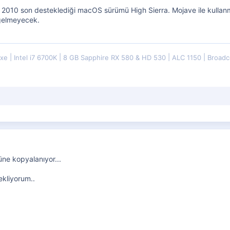
10 son desteklediği macOS sürümü High Sierra. Mojave ile kullanm
 gelmeyecek.
uxe
Intel i7 6700K
8 GB Sapphire RX 580 & HD 530
ALC 1150
Broadc
ne kopyalanıyor...
ekliyorum..