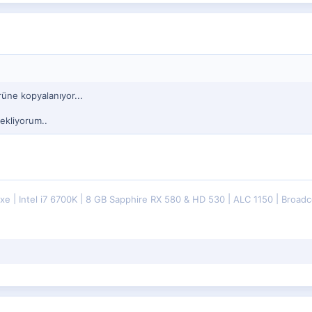
üne kopyalanıyor...
bekliyorum..
uxe
Intel i7 6700K
8 GB Sapphire RX 580 & HD 530
ALC 1150
Broadc