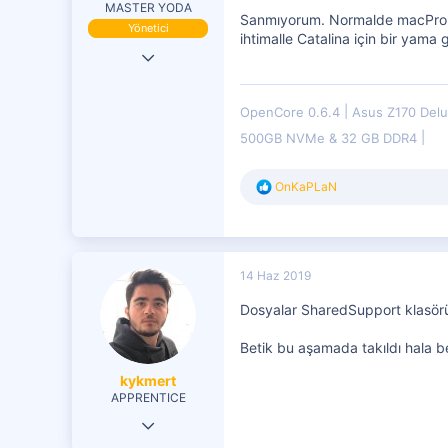
MASTER YODA
Sanmıyorum. Normalde macPro 20
Yönetici
ihtimalle Catalina için bir yama
19 Eki 2016
29,833
OpenCore 0.6.4
Asus Z170 Del
7,599
500GB NVMe & 32 GB DDR4
4,401
T
OnKaPLaN
e
p
k
i
l
14 Haz 2019
e
r
Dosyalar SharedSupport klasörü
:
Betik bu aşamada takıldı hala b
kykmert
APPRENTICE
18 Mar 2018