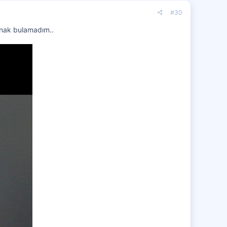
#30
ynak bulamadım..