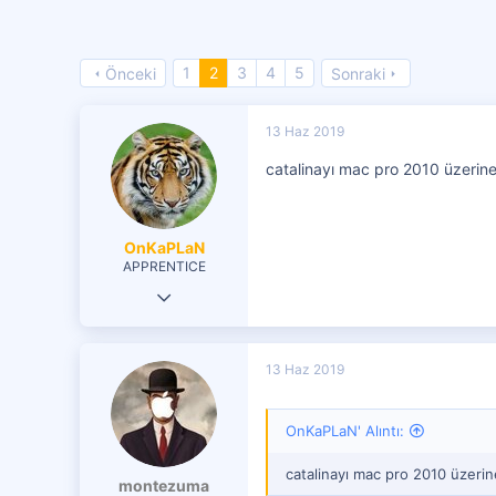
1
2
3
4
5
Önceki
Sonraki
13 Haz 2019
catalinayı mac pro 2010 üzerine
OnKaPLaN
APPRENTICE
13 Kas 2018
10
4
13 Haz 2019
21
51
OnKaPLaN' Alıntı:
catalinayı mac pro 2010 üzerin
montezuma