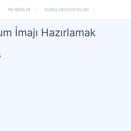
REHBERLER
KURULUM DOSYALARI
um İmajı Hazırlamak
a