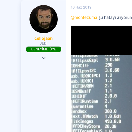
16 Haz 2019
@montezuma
şu hatayı alıyoru
cellojaan
JEDI
DENEYİMLİ ÜYE
20 Eki 2017
513
223
301