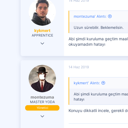
14 Haz 2019
e
r
:
montezuma' Alıntı:
Uzun sürebilir. Beklemelisin.
kykmert
APPRENTICE
Abi şimdi kuruluma geçtim maale
18 Mar 2018
okuyamadım hatayı
59
2
14 Haz 2019
21
28
kykmert' Alıntı:
ANKARA
Abi şimdi kuruluma geçtim maal
montezuma
hatayı
MASTER YODA
Yönetici
Konuyu dikkatli incele, gerekli d
19 Eki 2016
29,833