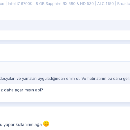
uxe
Intel i7 6700K
8 GB Sapphire RX 580 & HD 530
ALC 1150
Broadc
 dosyaları ve yamaları uyguladığından emin ol. Ve hatırlatırım bu daha geli
az daha açar mısın abi?
nu yapar kullanırım ağa