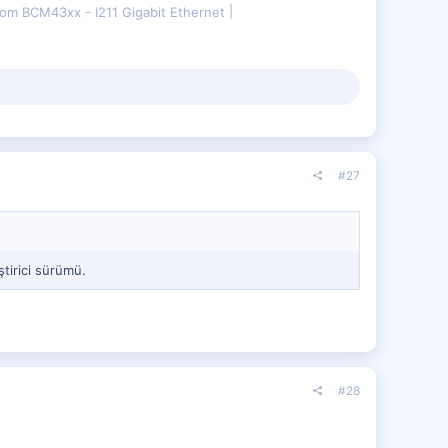
om BCM43xx - I211 Gigabit Ethernet
#27
ştirici sürümü.
#28