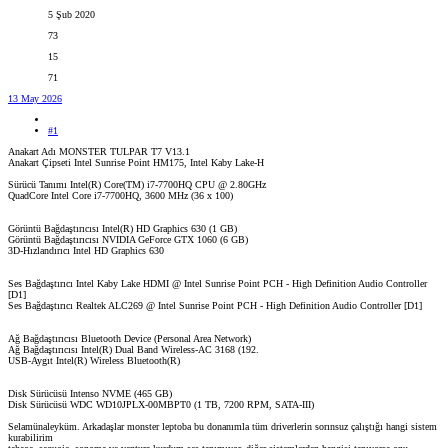
5 Şub 2020
73
15
71
13 May 2026
#1
Anakart Adı MONSTER TULPAR T7 V13.1
Anakart Çipseti Intel Sunrise Point HM175, Intel Kaby Lake-H
Sürücü Tanımı Intel(R) Core(TM) i7-7700HQ CPU @ 2.80GHz
QuadCore Intel Core i7-7700HQ, 3600 MHz (36 x 100)
Görüntü Bağdaştırıcısı Intel(R) HD Graphics 630 (1 GB)
Görüntü Bağdaştırıcısı NVIDIA GeForce GTX 1060 (6 GB)
3D-Hızlandırıcı Intel HD Graphics 630
Ses Bağdaştırıcı Intel Kaby Lake HDMI @ Intel Sunrise Point PCH - High Definition Audio Controller
[D1]
Ses Bağdaştırıcı Realtek ALC269 @ Intel Sunrise Point PCH - High Definition Audio Controller [D1]
Ağ Bağdaştırıcısı Bluetooth Device (Personal Area Network)
Ağ Bağdaştırıcısı Intel(R) Dual Band Wireless-AC 3168 (192.
USB-Aygıt Intel(R) Wireless Bluetooth(R)
Disk Sürücüsü Intenso NVME (465 GB)
Disk Sürücüsü WDC WD10JPLX-00MBPT0 (1 TB, 7200 RPM, SATA-III)
Selamünaleyküm. Arkadaşlar monster leptoba bu donanımla tüm driverlerin sorınsuz çalıştığı hangi sistem
kurabilirim