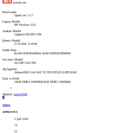
osxinfo.net
BootLoader
OpenCore 1.0.7
Laptop Modeli
HP Pavilion 15-E
Anakart Modeli
Gigabyte H310M S2H
İşlemci Modeli
i3 3110M/ i3 8100
Grafik Kartı
Rx590 8GB/Rx6600xt 8GB/UHD630/HD4000
Ses Kartı Modeli
ALC887/ALC269
Ağ Aygıtları
Atheros9285 Usb Wifi TL722N RTL8111/RTL8100
Disk ve RAM
24GB DDR4 2300MHz/8GB DDR3 1600MHz
Tepkiler:
turko35408
A
Ashra
APPRENTICE
5 Şub 2020
73
15