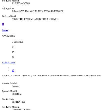
Ses Kartı Modeli
ALC887/ALC269
Ağ Aygıtları
Atheros9285 Usb Wifi TL722N RTL8111/RTL8100
Disk ve RAM
24GB DDR4 2300MHz/8GB DDR3 1600MHz
A
Ashra
APPRENTICE
5 Şub 2020
73
15
71
13 May 2026
#3
AppleALC.kext + Layout id ( ALC269 Bunu bir türlü beceremedim. VoodooHDA nasıl yapabilirim
Anakart Modeli
Lenova
İşlemci Modeli
i3-3110M
Grafik Kartı
Inte HD 4000
Ses Kartı Modeli
Conexant CX20757