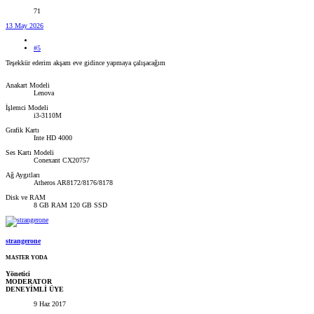
71
13 May 2026
#5
Teşekkür ederim akşam eve gidince yapmaya çalışacağım
Anakart Modeli
Lenova
İşlemci Modeli
i3-3110M
Grafik Kartı
Inte HD 4000
Ses Kartı Modeli
Conexant CX20757
Ağ Aygıtları
Atheros AR8172/8176/8178
Disk ve RAM
8 GB RAM 120 GB SSD
strangerone
MASTER YODA
Yönetici
MODERATOR
DENEYİMLİ ÜYE
9 Haz 2017