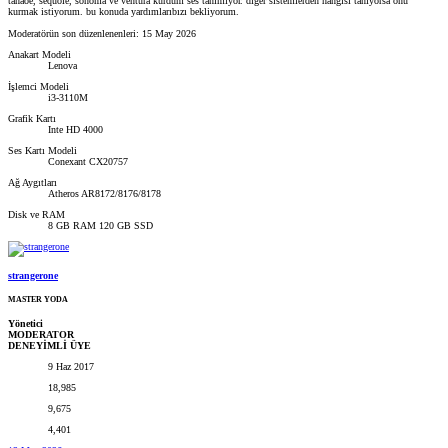
tahaoe, sequoie, sonoma ve ventura kurdum ses tanımıyor. diğer sistemlerden hangisi tanıyorsa onu
kurmak istiyorum. bu konuda yardımlarıbızı bekliyorum.
Moderatörün son düzenlenenleri:
15 May 2026
Anakart Modeli
Lenova
İşlemci Modeli
i3-3110M
Grafik Kartı
Inte HD 4000
Ses Kartı Modeli
Conexant CX20757
Ağ Aygıtları
Atheros AR8172/8176/8178
Disk ve RAM
8 GB RAM 120 GB SSD
strangerone
MASTER YODA
Yönetici
MODERATOR
DENEYİMLİ ÜYE
9 Haz 2017
18,985
9,675
4,401