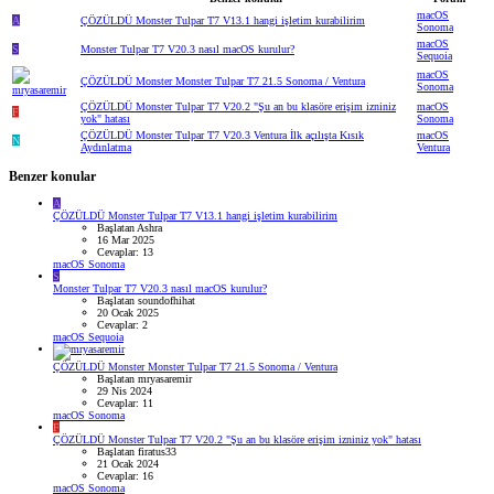
macOS
A
ÇÖZÜLDÜ
Monster Tulpar T7 V13.1 hangi işletim kurabilirim
Sonoma
macOS
S
Monster Tulpar T7 V20.3 nasıl macOS kurulur?
Sequoia
macOS
ÇÖZÜLDÜ
Monster Monster Tulpar T7 21.5 Sonoma / Ventura
Sonoma
ÇÖZÜLDÜ
Monster Tulpar T7 V20.2 "Şu an bu klasöre erişim izniniz
macOS
F
yok" hatası
Sonoma
ÇÖZÜLDÜ
Monster Tulpar T7 V20.3 Ventura İlk açılışta Kısık
macOS
N
Aydınlatma
Ventura
Benzer konular
A
ÇÖZÜLDÜ
Monster Tulpar T7 V13.1 hangi işletim kurabilirim
Başlatan Ashra
16 Mar 2025
Cevaplar: 13
macOS Sonoma
S
Monster Tulpar T7 V20.3 nasıl macOS kurulur?
Başlatan soundofhihat
20 Ocak 2025
Cevaplar: 2
macOS Sequoia
ÇÖZÜLDÜ
Monster Monster Tulpar T7 21.5 Sonoma / Ventura
Başlatan mryasaremir
29 Nis 2024
Cevaplar: 11
macOS Sonoma
F
ÇÖZÜLDÜ
Monster Tulpar T7 V20.2 "Şu an bu klasöre erişim izniniz yok" hatası
Başlatan firatus33
21 Ocak 2024
Cevaplar: 16
macOS Sonoma