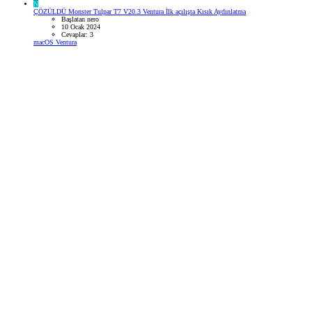
N
ÇÖZÜLDÜ
Monster Tulpar T7 V20.3 Ventura İlk açılışta Kısık Aydınlatma
Başlatan nero
10 Ocak 2024
Cevaplar: 3
macOS Ventura