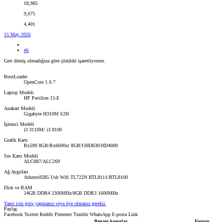
18,985
9,675
4,401
15 May 2026
#6
Geri dönüş olmadığına göre çözüldü işaretliyorum.
BootLoader
OpenCore 1.0.7
Laptop Modeli
HP Pavilion 15-E
Anakart Modeli
Gigabyte H310M S2H
İşlemci Modeli
i3 3110M/ i3 8100
Grafik Kartı
Rx590 8GB/Rx6600xt 8GB/UHD630/HD4000
Ses Kartı Modeli
ALC887/ALC269
Ağ Aygıtları
Atheros9285 Usb Wifi TL722N RTL8111/RTL8100
Disk ve RAM
24GB DDR4 2300MHz/8GB DDR3 1600MHz
Yanıt için giriş yapmanız veya üye olmanız gerekir.
Paylaş:
Facebook
Twitter
Reddit
Pinterest
Tumblr
WhatsApp
E-posta
Link
Benzer konular
Forum