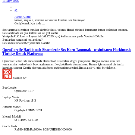
13 May 2026
#2
Ashra' Alıntı:
tahaoe, sequoie, sonoma ve ventura kurdum ses tanımıyor.
Genişletmek için tıkla ...
Ses tanıtma işleminin kurulan sürümle ilgisi yoktur. Hangi sürümü kurarsanız kurun doğrudan tanımaz.
Ses tanıtmada en çok kullanılan iki yol vardır.
Ya AppleALC.kext + Layout id ( ALC269 için) kullanırsınız ya da VoodooHDA ile.
Bunlardan hangisini kullandınız?
Ses konusunda rehber yardımcı olabilir.
OpenCore ile Hackintosh Sistemlerde Ses Kartı Tanıtmak - osxinfo.net: Hackintosh
Türkiye Destek Platformu
Opencore ile birlikte daha kararlı Hackintosh sistemlere doğru yürüyoruz. Birçok sorunu eski tarz
yamalamalar yerine basit boot argümanları ile çözebilecek durumdayız. Bunun için normal bir temiz
kurulum sonrası Config dosyamızda boot argümanlarına eklediğimiz alcid=1 gibi bir değerle...
osxinfo.net
BootLoader
OpenCore 1.0.7
Laptop Modeli
HP Pavilion 15-E
Anakart Modeli
Gigabyte H310M S2H
İşlemci Modeli
i3 3110M/ i3 8100
Grafik Kartı
Rx590 8GB/Rx6600xt 8GB/UHD630/HD4000