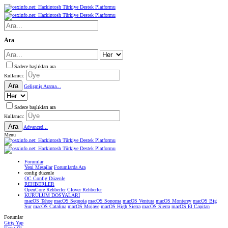
Ara
Sadece başlıkları ara
Kullanıcı:
Ara
Gelişmiş Arama...
Sadece başlıkları ara
Kullanıcı:
Ara
Advanced...
Menü
Forumlar
Yeni Mesajlar
Forumlarda Ara
confıg düzenle
OC Config Düzenle
REHBERLER
OpenCore Rehberler
Clover Rehberler
KURULUM DOSYALARI
macOS Tahoe
macOS Sequoia
macOS Sonoma
macOS Ventura
macOS Monterey
macOS Big
Sur
macOS Catalina
macOS Mojave
macOS High Sierra
macOS Sierra
macOS El Capitan
Forumlar
Giriş Yap