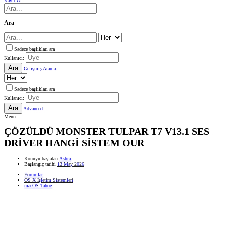
Kayıt Ol
Ara
Sadece başlıkları ara
Kullanıcı:
Ara
Gelişmiş Arama...
Sadece başlıkları ara
Kullanıcı:
Ara
Advanced...
Menü
ÇÖZÜLDÜ
MONSTER TULPAR T7 V13.1 SES
DRİVER HANGİ SİSTEM OUR
Konuyu başlatan
Ashra
Başlangıç tarihi
13 May 2026
Forumlar
OS X İşletim Sistemleri
macOS Tahoe