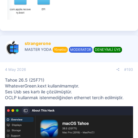
strangerone
MASTER YODA
Yönetici
MODERATOR
DENEYİMLİ ÜYE
4 May 2026
#193
Tahoe 26.5 (25F71)
WhateverGreen.kext kullanılmamıştır.
Ses Usb ses kartı ile çözülmüştür.
OCLP kullanmak istenmediğinden ethernet tercih edilmiştir.