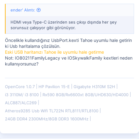
ender' Alıntı:
HDMI veya Type-C üzerinden ses çıkışı dışında her şey
sorunsuz çalışıyor gibi görünüyor.
Öncelikle kullandığınız UsbPort.kexti Tahoe uyumlu hale getirin
ki Usb haritalama çözülsün.
Eski USB haritanızı Tahoe ile uyumlu hale getirme
Not: IO80211FamilyLegacy ve IOSkywalkFamily kextleri neden
kullanıyorsunuz?
OpenCore 1.0.7
HP Pavilion 15-E
Gigabyte H310M S2H
i3 3110M/ i3 8100
Rx590 8GB/Rx6600xt 8GB/UHD630/HD4000
ALC887/ALC269
Atheros9285 Usb Wifi TL722N RTL8111/RTL8100
24GB DDR4 2300MHz/8GB DDR3 1600MHz