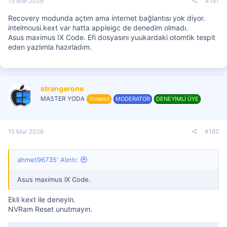
15 Mar 2026
#181
Recovery modunda açtım ama internet bağlantısı yok diyor.
intelmousi.kext var hatta appleigc de denedim olmadı.
Asus maximus IX Code. Efi dosyasını yuukardaki otomtik tespit
eden yazlımla hazırladım.
strangerone
MASTER YODA
Yönetici
MODERATOR
DENEYİMLİ ÜYE
15 Mar 2026
#182
ahmet96735' Alıntı:
Asus maximus IX Code.
Ekli kext ile deneyin.
NVRam Reset unutmayın.