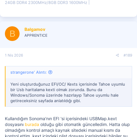
24GB DDR4 2300MHz/8GB DDR3 1600MHz
Balgamov
B
APPRENTICE
1 Nis 2026
#189
strangerone' Alıntı:
Yeni oluşturduğunuz EFI/OC/ Kexts içerisinde Tahoe uyumlu
bir Usb haritalama kexti olmak zorunda. Bunu da
Windows/Sonoma üzerinde hazırlayıp Tahoe uyumlu hale
getireceksiniz sayfada anlatıldığı gibi.
Kullandığım Sonoma'nın EFI 'si içerisindeki USBMap.kext
dosyasını
burada
olduğu gibi otomatik güncelledim. Hatta olup
olmadığını kontrol amaçlı kaynak sitedeki manual kısmı da
kontrol ettim, kext içindeki plist dosyası içerisindeki bilgiler şu