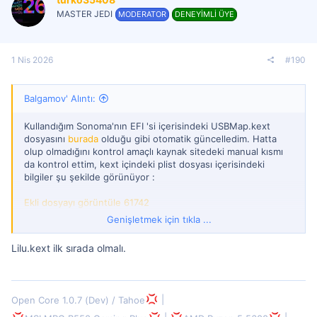
MASTER JEDI
MODERATOR
DENEYİMLİ ÜYE
1 Nis 2026
#190
Balgamov' Alıntı:
Kullandığım Sonoma'nın EFI 'si içerisindeki USBMap.kext
dosyasını
burada
olduğu gibi otomatik güncelledim. Hatta
olup olmadığını kontrol amaçlı kaynak sitedeki manual kısmı
da kontrol ettim, kext içindeki plist dosyası içerisindeki
bilgiler şu şekilde görünüyor :
Ekli dosyayı görüntüle 61742
Genişletmek için tıkla ...
Bu işlem bitince ProperTree ile OC Clean Snapshot
Lilu.kext ilk sırada olmalı.
yapıyorum. Galiba config dosyasına işlemek bu oluyor.
Sonra bilgisayarı baştan başlatıp seçeneklerden macOS
Installer 'ı seçiyorum. Fakat yine olmuyor.
Open Core 1.0.7 (Dev) / Tahoe