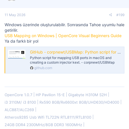
11 May 2026
#199
Windows üzerinde oluşturulabilir. Sonrasında Tahoe uyumlu hale
getirilir.
USB Mapping on Windows | OpenCore Visual Beginners Guide
Ya da farklı bir yol
GitHub - corpnewt/USBMap: Python script for mapping USB ports in macOS and creating a custom injector kext.
Python script for mapping USB ports in macOS and
creating a custom injector kext. - corpnewt/USBMap
github.com
OpenCore 1.0.7
HP Pavilion 15-E
Gigabyte H310M S2H
i3 3110M/ i3 8100
Rx590 8GB/Rx6600xt 8GB/UHD630/HD4000
ALC887/ALC269
Atheros9285 Usb Wifi TL722N RTL8111/RTL8100
24GB DDR4 2300MHz/8GB DDR3 1600MHz