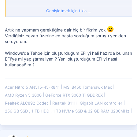
Yukarda yazılanların dışında config.plistte de değişiklikler
Genişletmek için tıkla ...
gerekebilir.
Örneğin SecureBootModel - Disable olmalı gibi.
Artık ne yapmam gerektiğine dair hiç bir fikrim yok
Verdiğiniz cevap üzerine en başta sorduğum soruyu yeniden
soruyorum.
Windows'da Tahoe için oluşturduğum EFI'yi hali hazırda bulunan
EFI'ye mi yapıştırmalıyım ? Yeni oluşturduğum EFI'yi nasıl
kullanacağım ?
Acer Nitro 5 AN515-45-R841
MSI B450 Tomahawk Max
AMD Ryzen 5 3600
GeForce RTX 3060 Ti GDDR6X
Realtek ALC892 Codec
Realtek 8111H Gigabit LAN controller
256 GB SSD , 1 TB HDD , 1 TB NVMe SSD & 32 GB RAM 3200MHz