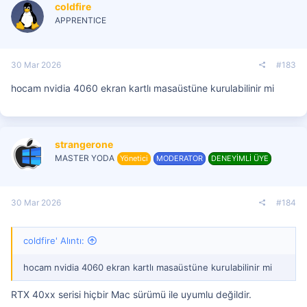
coldfire
APPRENTICE
30 Mar 2026
#183
hocam nvidia 4060 ekran kartlı masaüstüne kurulabilinir mi
strangerone
MASTER YODA
Yönetici
MODERATOR
DENEYİMLİ ÜYE
30 Mar 2026
#184
coldfire' Alıntı:
hocam nvidia 4060 ekran kartlı masaüstüne kurulabilinir mi
RTX 40xx serisi hiçbir Mac sürümü ile uyumlu değildir.