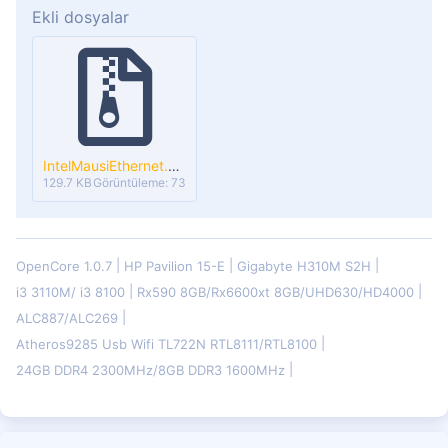
Ekli dosyalar
IntelMausiEthernet.kext.zip
129.7 KB
Görüntüleme: 73
OpenCore 1.0.7
HP Pavilion 15-E
Gigabyte H310M S2H
i3 3110M/ i3 8100
Rx590 8GB/Rx6600xt 8GB/UHD630/HD4000
ALC887/ALC269
Atheros9285 Usb Wifi TL722N RTL8111/RTL8100
24GB DDR4 2300MHz/8GB DDR3 1600MHz