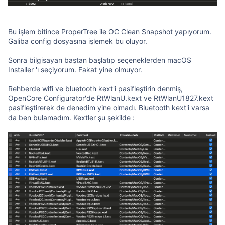
Bu işlem bitince ProperTree ile OC Clean Snapshot yapıyorum.
Galiba config dosyasına işlemek bu oluyor.
Sonra bilgisayarı baştan başlatıp seçeneklerden macOS
Installer 'ı seçiyorum. Fakat yine olmuyor.
Rehberde wifi ve bluetooth kext'i pasifleştirin denmiş,
OpenCore Configurator'de RtWlanU.kext ve RtWlanU1827.kext
pasifleştirerek de denedim yine olmadı. Bluetooth kext'i varsa
da ben bulamadım. Kextler şu şekilde :