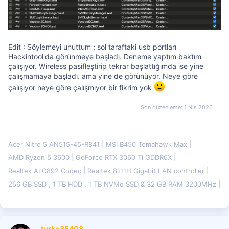
Edit : Söylemeyi unuttum ; sol taraftaki usb portları
Hackintool'da görünmeye başladı. Deneme yaptım baktım
çalışıyor. Wireless pasifleştirip tekrar başlattığımda ise yine
çalışmamaya başladı. ama yine de görünüyor. Neye göre
çalışıyor neye göre çalışmıyor bir fikrim yok
Son düzenleme:
1 Nis 2026
Acer Nitro 5 AN515-45-R841
MSI B450 Tomahawk Max
AMD Ryzen 5 3600
GeForce RTX 3060 Ti GDDR6X
Realtek ALC892 Codec
Realtek 8111H Gigabit LAN controller
256 GB SSD , 1 TB HDD , 1 TB NVMe SSD & 32 GB RAM 3200MHz
turko35408