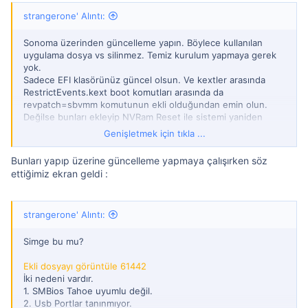
strangerone' Alıntı:
Sonoma üzerinden güncelleme yapın. Böylece kullanılan
uygulama dosya vs silinmez. Temiz kurulum yapmaya gerek
yok.
Sadece EFI klasörünüz güncel olsun. Ve kextler arasında
RestrictEvents.kext boot komutları arasında da
revpatch=sbvmm komutunun ekli olduğundan emin olun.
Değilse bunları ekleyip NVRam Reset ile sistemi yaniden
başlatın ve sistem ayarlarından güncellemeleri açın. Burada
Genişletmek için tıkla ...
güncellemeleri görebilirsiniz.Sistem uyumlu bir SMBios ile
istediğiniz sürüme güncelleyecektir.
Bunları yapıp üzerine güncelleme yapmaya çalışırken söz
ettiğimiz ekran geldi :
strangerone' Alıntı:
Simge bu mu?
Ekli dosyayı görüntüle 61442
İki nedeni vardır.
1. SMBios Tahoe uyumlu değil.
2. Usb Portlar tanınmıyor.