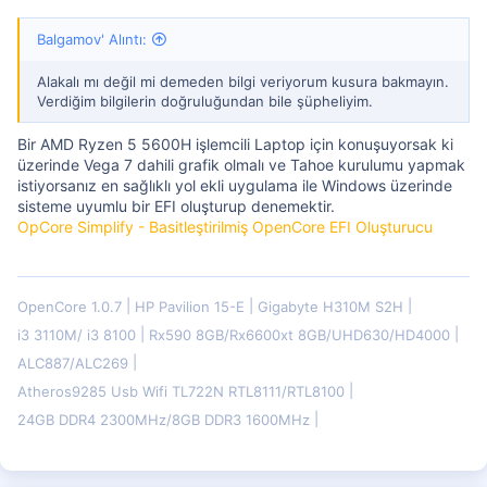
Balgamov' Alıntı:
Alakalı mı değil mi demeden bilgi veriyorum kusura bakmayın.
Verdiğim bilgilerin doğruluğundan bile şüpheliyim.
Bir AMD Ryzen 5 5600H işlemcili Laptop için konuşuyorsak ki
üzerinde Vega 7 dahili grafik olmalı ve Tahoe kurulumu yapmak
istiyorsanız en sağlıklı yol ekli uygulama ile Windows üzerinde
sisteme uyumlu bir EFI oluşturup denemektir.
OpCore Simplify - Basitleştirilmiş OpenCore EFI Oluşturucu
OpenCore 1.0.7
HP Pavilion 15-E
Gigabyte H310M S2H
i3 3110M/ i3 8100
Rx590 8GB/Rx6600xt 8GB/UHD630/HD4000
ALC887/ALC269
Atheros9285 Usb Wifi TL722N RTL8111/RTL8100
24GB DDR4 2300MHz/8GB DDR3 1600MHz