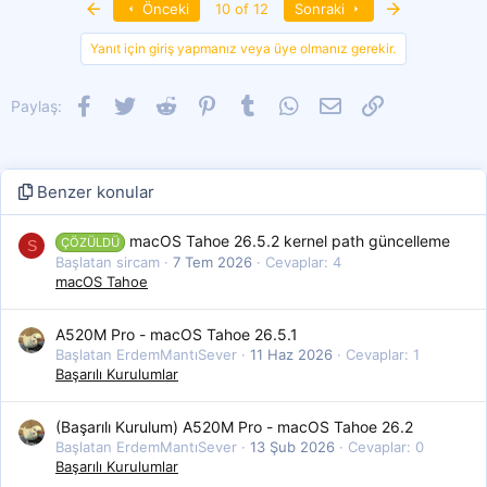
First
Son
Önceki
10 of 12
Sonraki
Yanıt için giriş yapmanız veya üye olmanız gerekir.
Facebook
Twitter
Reddit
Pinterest
Tumblr
WhatsApp
E-posta
Link
Paylaş:
Benzer konular
macOS Tahoe 26.5.2 kernel path güncelleme
ÇÖZÜLDÜ
S
Başlatan sircam
7 Tem 2026
Cevaplar: 4
macOS Tahoe
A520M Pro - macOS Tahoe 26.5.1
Başlatan ErdemMantıSever
11 Haz 2026
Cevaplar: 1
Başarılı Kurulumlar
(Başarılı Kurulum) A520M Pro - macOS Tahoe 26.2
Başlatan ErdemMantıSever
13 Şub 2026
Cevaplar: 0
Başarılı Kurulumlar