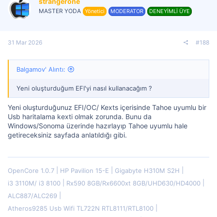
strangerone
MASTER YODA
Yönetici
MODERATOR
DENEYİMLİ ÜYE
31 Mar 2026
#188
Balgamov' Alıntı:
Yeni oluşturduğum EFI'yi nasıl kullanacağım ?
Yeni oluşturduğunuz EFI/OC/ Kexts içerisinde Tahoe uyumlu bir
Usb haritalama kexti olmak zorunda. Bunu da
Windows/Sonoma üzerinde hazırlayıp Tahoe uyumlu hale
getireceksiniz sayfada anlatıldığı gibi.
OpenCore 1.0.7
HP Pavilion 15-E
Gigabyte H310M S2H
i3 3110M/ i3 8100
Rx590 8GB/Rx6600xt 8GB/UHD630/HD4000
ALC887/ALC269
Atheros9285 Usb Wifi TL722N RTL8111/RTL8100