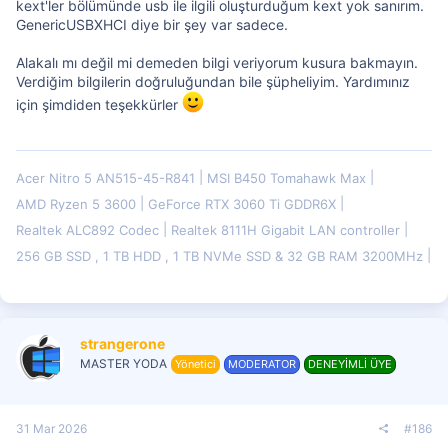
kext'ler bölümünde usb ile ilgili oluşturduğum kext yok sanırım.
GenericUSBXHCI diye bir şey var sadece.
Alakalı mı değil mi demeden bilgi veriyorum kusura bakmayın.
Verdiğim bilgilerin doğruluğundan bile şüpheliyim. Yardımınız
için şimdiden teşekkürler
Acer Nitro 5 AN515-45-R841
MSI B450 Tomahawk Max
AMD Ryzen 5 3600
GeForce RTX 3060 Ti GDDR6X
Realtek ALC892 Codec
Realtek 8111H Gigabit LAN controller
256 GB SSD , 1 TB HDD , 1 TB NVMe SSD & 32 GB RAM 3200MHz
strangerone
MASTER YODA
Yönetici
MODERATOR
DENEYİMLİ ÜYE
31 Mar 2026
#186