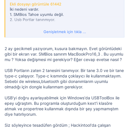
Ekli dosyayı görüntüle 61442
İki nedeni vardır.
1. SMBios Tahoe uyumlu değil.
2. Usb Portlar tanınmıyor.
Yukarda yazılanların dışında config.plistte de değişiklikler
Genişletmek için tıkla ...
gerekebilir.
Örneğin SecureBootModel - Disable olmalı gibi.
2 ay gecikmeli yazıyorum, kusura bakmayın. Evet görüntüdeki
gibi bir ekran var. SMBios sanırım MacBookPro16,3 . Bu uyumlu
mu ? Yoksa değişmesi mi gerekiyor? Eğer cevap evetse nasıl ?
USB Portların zaten 2 tanesini tanımıyor. Bir tane 3.0 ve bir tane
type-c çalışıyor. Type-c kısmında çoklayıcı ile kullanmaktayım.
Sebebi de wireless,bluetooth gibi donanımlarım uyumlu
olmadığı için dongle kullanmam gerekiyor.
USB'yi doğru ayarlayabilmek için Windows'da USBToolBox ile
epey uğraştım. Bu programla oluşturduğum kext'i klasöre
atmak ve propertree kullanmak dışında bir şey yapmamıştım
diye hatırlıyorum.
Siz söyleyince tesadüfen gördüm ; Hackintool'da çalışan