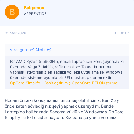
Balgamov
B
APPRENTICE
31 Mar 2026
#187
strangerone' Alıntı:
Bir AMD Ryzen 5 5600H işlemcili Laptop için konuşuyorsak ki
üzerinde Vega 7 dahili grafik olmalı ve Tahoe kurulumu
yapmak istiyorsanız en sağlıklı yol ekli uygulama ile Windows
üzerinde sisteme uyumlu bir EFI oluşturup denemektir.
OpCore Simplify - Basitleştirilmiş OpenCore EFI Oluşturucu
Hocam önceki konuşmamızı unutmuş olabilirsiniz. Ben 2 ay
önce zaten söylediğiniz şeyi yapmak üzereydim. Bende
Laptop'da hali hazırda Sonoma yüklü ve Windowsda OpCore
Simplify ile EFI oluşturmuştum. Siz bana şu yanıtı verdiniz ;