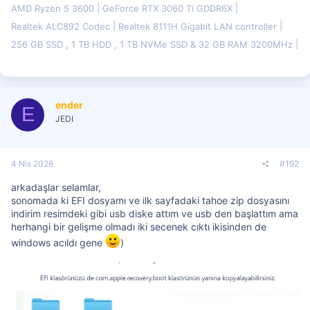
AMD Ryzen 5 3600
GeForce RTX 3060 Ti GDDR6X
Realtek ALC892 Codec
Realtek 8111H Gigabit LAN controller
256 GB SSD , 1 TB HDD , 1 TB NVMe SSD & 32 GB RAM 3200MHz
ender
E
JEDI
4 Nis 2026
#192
arkadaşlar selamlar,
sonomada ki EFI dosyamı ve ilk sayfadaki tahoe zip dosyasını
indirim resimdeki gibi usb diske attım ve usb den başlattım ama
herhangi bir gelişme olmadı iki secenek cıktı ikisinden de
windows acıldı gene
)