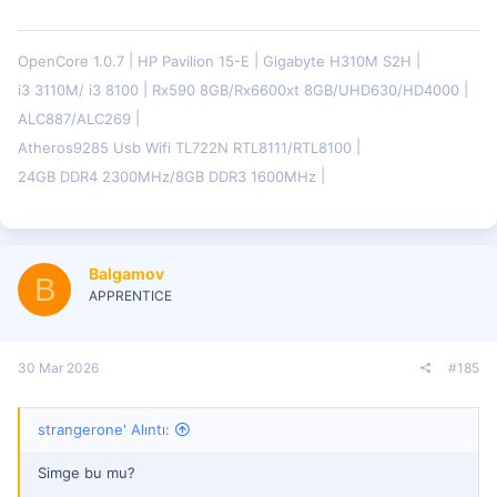
OpenCore 1.0.7
HP Pavilion 15-E
Gigabyte H310M S2H
i3 3110M/ i3 8100
Rx590 8GB/Rx6600xt 8GB/UHD630/HD4000
ALC887/ALC269
Atheros9285 Usb Wifi TL722N RTL8111/RTL8100
24GB DDR4 2300MHz/8GB DDR3 1600MHz
Balgamov
B
APPRENTICE
30 Mar 2026
#185
strangerone' Alıntı:
Simge bu mu?