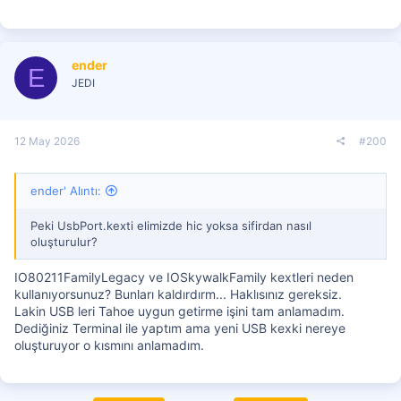
ender
E
JEDI
12 May 2026
#200
ender' Alıntı:
Peki UsbPort.kexti elimizde hic yoksa sifirdan nasıl
oluşturulur?
IO80211FamilyLegacy ve IOSkywalkFamily kextleri neden
kullanıyorsunuz? Bunları kaldırdırm... Haklısınız gereksiz.
Lakin USB leri Tahoe uygun getirme işini tam anlamadım.
Dediğiniz Terminal ile yaptım ama yeni USB kexki nereye
oluşturuyor o kısmını anlamadım.