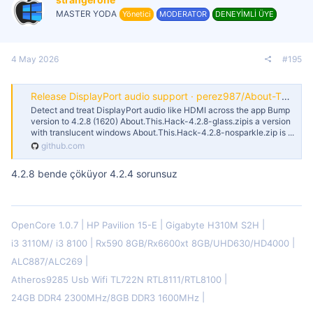
MASTER YODA
Yönetici
MODERATOR
DENEYİMLİ ÜYE
4 May 2026
#195
Release DisplayPort audio support · perez987/About-This-Hack
Detect and treat DisplayPort audio like HDMI across the app Bump
version to 4.2.8 (1620) About.This.Hack-4.2.8-glass.zipis a version
with translucent windows About.This.Hack-4.2.8-nosparkle.zip is ...
github.com
4.2.8 bende çöküyor 4.2.4 sorunsuz
OpenCore 1.0.7
HP Pavilion 15-E
Gigabyte H310M S2H
i3 3110M/ i3 8100
Rx590 8GB/Rx6600xt 8GB/UHD630/HD4000
ALC887/ALC269
Atheros9285 Usb Wifi TL722N RTL8111/RTL8100
24GB DDR4 2300MHz/8GB DDR3 1600MHz