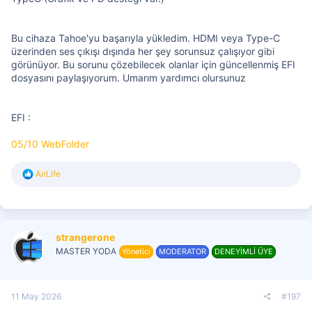
Bu cihaza Tahoe'yu başarıyla yükledim. HDMI veya Type-C
üzerinden ses çıkışı dışında her şey sorunsuz çalışıyor gibi
görünüyor. Bu sorunu çözebilecek olanlar için güncellenmiş EFI
dosyasını paylaşıyorum. Umarım yardımcı olursunuz
EFI :
05/10 WebFolder
T
AirLife
e
p
k
i
l
strangerone
e
r
MASTER YODA
Yönetici
MODERATOR
DENEYİMLİ ÜYE
:
11 May 2026
#197