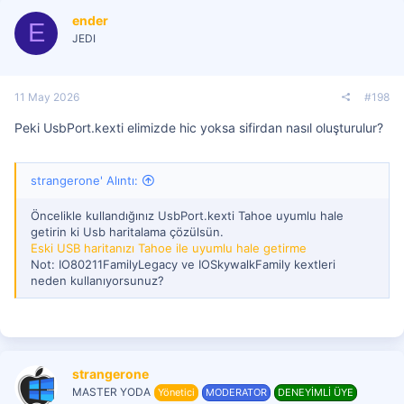
ender
E
JEDI
11 May 2026
#198
Peki UsbPort.kexti elimizde hic yoksa sifirdan nasıl oluşturulur?
strangerone' Alıntı:
Öncelikle kullandığınız UsbPort.kexti Tahoe uyumlu hale
getirin ki Usb haritalama çözülsün.
Eski USB haritanızı Tahoe ile uyumlu hale getirme
Not: IO80211FamilyLegacy ve IOSkywalkFamily kextleri
neden kullanıyorsunuz?
strangerone
MASTER YODA
Yönetici
MODERATOR
DENEYİMLİ ÜYE