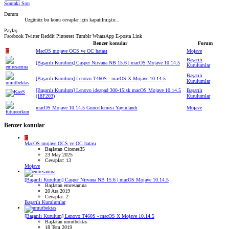
Sonraki
Son
Durum
Üzgünüz bu konu cevaplar için kapatılmıştır...
Paylaş:
Facebook
Twitter
Reddit
Pinterest
Tumblr
WhatsApp
E-posta
Link
Benzer konular
Forum
C
MacOS mojave OCS ve OC hatası
Mojave
Başarılı
[Başarılı Kurulum] Casper Nirvana NB 15.6 | macOS Mojave 10.14.5
Kurulumlar
Başarılı
[Başarılı Kurulum] Lenovo T460S - macOS X Mojave 10.14.5
Kurulumlar
[Başarılı Kurulum] Lenovo ideapad 300-15isk macOS Mojave 10.14.5
Başarılı
(18F203)
Kurulumlar
macOS Mojave 10.14.5 Güncellemesi Yayınlandı
Mojave
Benzer konular
C
MacOS mojave OCS ve OC hatası
Başlatan Cicenes35
23 May 2025
Cevaplar: 13
Mojave
[Başarılı Kurulum] Casper Nirvana NB 15.6 | macOS Mojave 10.14.5
Başlatan emresamna
20 Ara 2019
Cevaplar: 2
Başarılı Kurulumlar
[Başarılı Kurulum] Lenovo T460S - macOS X Mojave 10.14.5
Başlatan umutbektas
18 Tem 2019