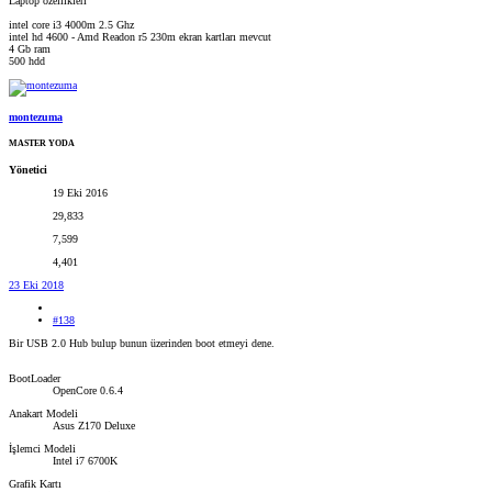
Laptop özellikleri
intel core i3 4000m 2.5 Ghz
intel hd 4600 - Amd Readon r5 230m ekran kartları mevcut
4 Gb ram
500 hdd
montezuma
MASTER YODA
Yönetici
19 Eki 2016
29,833
7,599
4,401
23 Eki 2018
#138
Bir USB 2.0 Hub bulup bunun üzerinden boot etmeyi dene.
BootLoader
OpenCore 0.6.4
Anakart Modeli
Asus Z170 Deluxe
İşlemci Modeli
Intel i7 6700K
Grafik Kartı