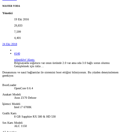
MASTER YODA
Yönetici
19 Eki 2016
29,833
7,599
4,401
24 Eki 2018
#140
mhmtklvr' Alıntı:
Bilgisayarda soğutucu var onun üstünde 2.0 var ama oda 3.0 bağlı sorun olurmu
Genişletmek için tıkla ...
Donanımını ve nasıl bağlantılar ile sistemini boot ettiğini bilmiyorum. Bu yüzden deneyimlemen
gerekiyor.
BootLoader
OpenCore 0.6.4
Anakart Modeli
Asus Z170 Deluxe
İşlemci Modeli
Intel i7 6700K
Grafik Kartı
8 GB Sapphire RX 580 & HD 530
Ses Kartı Modeli
ALC 1150