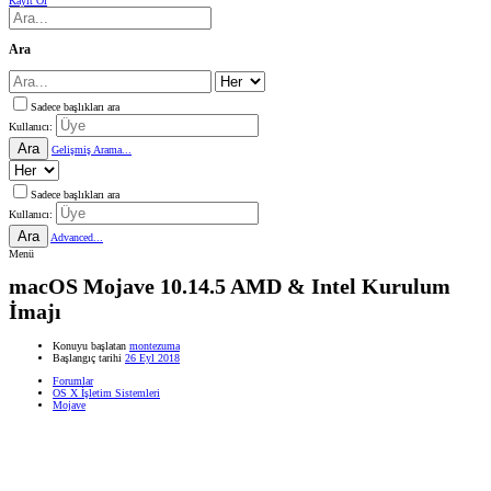
Kayıt Ol
Ara
Sadece başlıkları ara
Kullanıcı:
Ara
Gelişmiş Arama...
Sadece başlıkları ara
Kullanıcı:
Ara
Advanced...
Menü
macOS Mojave 10.14.5 AMD & Intel Kurulum
İmajı
Konuyu başlatan
montezuma
Başlangıç tarihi
26 Eyl 2018
Forumlar
OS X İşletim Sistemleri
Mojave