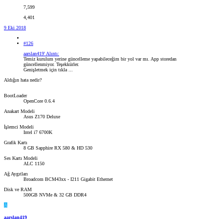
7,599
4,401
9 Eki 2018
#126
aarslan419' Alıntı:
Temiz kurulum yerine güncelleme yapabileceğim bir yol var mı. App storedan
güncellenmiyor. Teşekkürler.
Genişletmek için tıkla ...
Aldığın hata nedir?
BootLoader
OpenCore 0.6.4
Anakart Modeli
Asus Z170 Deluxe
İşlemci Modeli
Intel i7 6700K
Grafik Kartı
8 GB Sapphire RX 580 & HD 530
Ses Kartı Modeli
ALC 1150
Ağ Aygıtları
Broadcom BCM43xx - I211 Gigabit Ethernet
Disk ve RAM
500GB NVMe & 32 GB DDR4
A
aarslan419