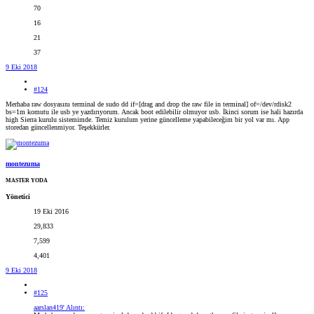
70
16
21
37
9 Eki 2018
#124
Merhaba raw dosyasını terminal de sudo dd if=[drag and drop the raw file in terminal] of=/dev/rdisk2
bs=1m komutu ile usb ye yazdırıyorum. Ancak boot edilebilir olmuyor usb. İkinci sorum ise hali hazırda
high Sierra kurulu sistemimde. Temiz kurulum yerine güncelleme yapabileceğim bir yol var mı. App
storedan güncellenmiyor. Teşekkürler.
montezuma
MASTER YODA
Yönetici
19 Eki 2016
29,833
7,599
4,401
9 Eki 2018
#125
aarslan419' Alıntı: