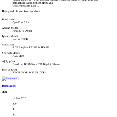
portlarınada taktım değişen birşey yok
Genişletmek için tıkla ...
Hata görseli ile yeni konu açmalısın.
BootLoader
OpenCore 0.6.4
Anakart Modeli
Asus Z170 Deluxe
İşlemci Modeli
Intel i7 6700K
Grafik Kartı
8 GB Sapphire RX 580 & HD 530
Ses Kartı Modeli
ALC 1150
Ağ Aygıtları
Broadcom BCM43xx - I211 Gigabit Ethernet
Disk ve RAM
500GB NVMe & 32 GB DDR4
Dorukkuzey
JEDI
12 Kas 2017
209
49
271