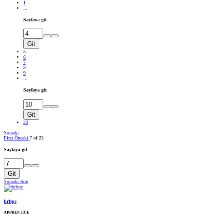
1
...
Sayfaya git
Git
5
6
7
8
9
...
Sayfaya git
Git
23
Sonraki
First
Önceki
7 of 23
Sayfaya git
Git
Sonraki
Son
brltpc
APPRENTICE