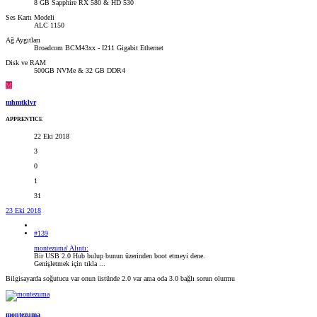
8 GB Sapphire RX 580 & HD 530
Ses Kartı Modeli
ALC 1150
Ağ Aygıtları
Broadcom BCM43xx - I211 Gigabit Ethernet
Disk ve RAM
500GB NVMe & 32 GB DDR4
M
mhmtklvr
APPRENTICE
22 Eki 2018
3
0
1
31
23 Eki 2018
#139
montezuma' Alıntı:
Bir USB 2.0 Hub bulup bunun üzerinden boot etmeyi dene.
Genişletmek için tıkla ...
Bilgisayarda soğutucu var onun üstünde 2.0 var ama oda 3.0 bağlı sorun olurmu
montezuma