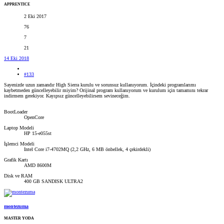
APPRENTICE
2 Eki 2017
76
7
21
14 Eki 2018
#133
Sayenizde uzun zamandır High Sierra kurulu ve sorunsuz kullanıyorum. İçindeki programlarımı
kaybetmeden güncelleyebilir miyim? Orijinal program kullanıyorum ve kurulum için tamamını tekrar
indirmem gerekiyor. Kayıpsız güncelleyebilirsem sevineceğim.
BootLoader
OpenCore
Laptop Modeli
HP 15-e055st
İşlemci Modeli
Intel Core i7-4702MQ (2,2 GHz, 6 MB önbellek, 4 çekirdekli)
Grafik Kartı
AMD 8600M
Disk ve RAM
400 GB SANDISK ULTRA2
montezuma
MASTER YODA