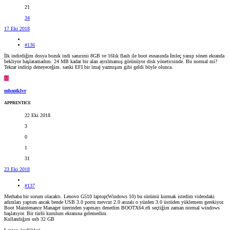
21
34
17 Eki 2018
#136
İlk indirdiğim dosya bozuk indi sanırımi 8GB ve 16lık flash ile boot esnasında İmleç yanıp sönen ekranda
bekliyor başlatamadım. 24 MB kadar bir alan ayrılmamış görünüyor disk yöneticsinde. Bu normal mi?
Tekrar indirip deneyeceğim. sanki EFI bir imaj yazmışım gibi geldi böyle olunca.
M
mhmtklvr
APPRENTICE
22 Eki 2018
3
0
1
31
23 Eki 2018
#137
Merhaba bir sorum olacaktı. Lenovo G510 laptop(Windows 10) bu sürümü kurmak istedim videodaki
adımları yaptım ancak bende USB 3.0 portu mevcut 2.0 arızalı o yüzden 3.0 üstüden yüklemem gerekiyor.
Boot Maintenance Manager üzerinden yapmayı denedim BOOTX64.efi seçtiğim zaman normal windows
başlatıyor. Bir türlü kurulum ekranına gelemedim.
Kullandığım usb 32 GB