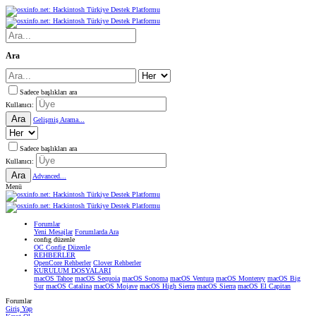
Ara
Sadece başlıkları ara
Kullanıcı:
Ara
Gelişmiş Arama...
Sadece başlıkları ara
Kullanıcı:
Ara
Advanced...
Menü
Forumlar
Yeni Mesajlar
Forumlarda Ara
confıg düzenle
OC Config Düzenle
REHBERLER
OpenCore Rehberler
Clover Rehberler
KURULUM DOSYALARI
macOS Tahoe
macOS Sequoia
macOS Sonoma
macOS Ventura
macOS Monterey
macOS Big
Sur
macOS Catalina
macOS Mojave
macOS High Sierra
macOS Sierra
macOS El Capitan
Forumlar
Giriş Yap