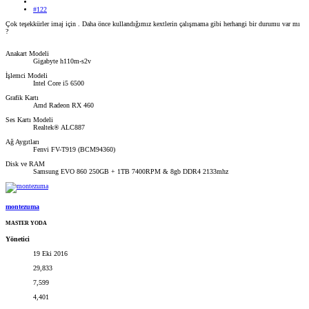
#122
Çok teşekkürler imaj için . Daha önce kullandığımız kextlerin çalışmama gibi herhangi bir durumu var mı
?
Anakart Modeli
Gigabyte h110m-s2v
İşlemci Modeli
Intel Core i5 6500
Grafik Kartı
Amd Radeon RX 460
Ses Kartı Modeli
Realtek® ALC887
Ağ Aygıtları
Fenvi FV-T919 (BCM94360)
Disk ve RAM
Samsung EVO 860 250GB + 1TB 7400RPM & 8gb DDR4 2133mhz
montezuma
MASTER YODA
Yönetici
19 Eki 2016
29,833
7,599
4,401