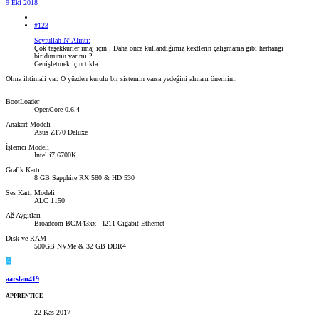
9 Eki 2018
#123
Seyfullah N' Alıntı:
Çok teşekkürler imaj için . Daha önce kullandığımız kextlerin çalışmama gibi herhangi
bir durumu var mı ?
Genişletmek için tıkla ...
Olma ihtimali var. O yüzden kurulu bir sistemin varsa yedeğini almanı öneririm.
BootLoader
OpenCore 0.6.4
Anakart Modeli
Asus Z170 Deluxe
İşlemci Modeli
Intel i7 6700K
Grafik Kartı
8 GB Sapphire RX 580 & HD 530
Ses Kartı Modeli
ALC 1150
Ağ Aygıtları
Broadcom BCM43xx - I211 Gigabit Ethernet
Disk ve RAM
500GB NVMe & 32 GB DDR4
A
aarslan419
APPRENTICE
22 Kas 2017