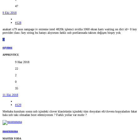
47
9 Eki 2018
#128
anakart x79 asus rampage iv extreme intel 4820k işlemci nvidia 1060 ekran kartı waiting on dict id= 0 key
provider class /key string bu hatayı alıyorum farklı usb portlarınada taktım değişen birşey yok
O
ozymoz
APPRENTICE
9 Haz 2018
22
2
0
35
11 Eki 2018
#129
Merhaba kurulum sonra usb içindeki clover klasörünün içindeki tüm dosyaları efi/clovera kopyaladım fakat
hala usb takı olmadan boot edemiyorum ? Farklı yollar var mıdır ?
montezuma
MASTER YODA