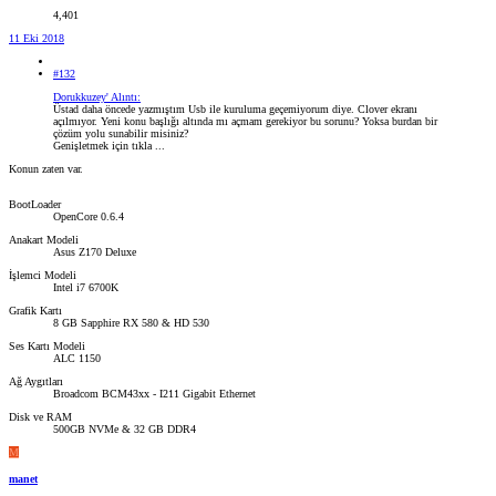
4,401
11 Eki 2018
#132
Dorukkuzey' Alıntı:
Üstad daha öncede yazmıştım Usb ile kuruluma geçemiyorum diye. Clover ekranı
açılmıyor. Yeni konu başlığı altında mı açmam gerekiyor bu sorunu? Yoksa burdan bir
çözüm yolu sunabilir misiniz?
Genişletmek için tıkla ...
Konun zaten var.
BootLoader
OpenCore 0.6.4
Anakart Modeli
Asus Z170 Deluxe
İşlemci Modeli
Intel i7 6700K
Grafik Kartı
8 GB Sapphire RX 580 & HD 530
Ses Kartı Modeli
ALC 1150
Ağ Aygıtları
Broadcom BCM43xx - I211 Gigabit Ethernet
Disk ve RAM
500GB NVMe & 32 GB DDR4
M
manet