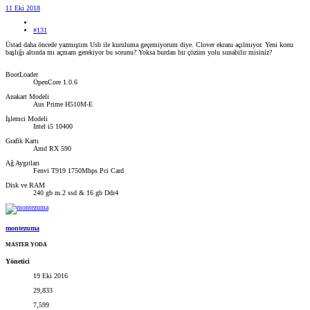
11 Eki 2018
#131
Üstad daha öncede yazmıştım Usb ile kuruluma geçemiyorum diye. Clover ekranı açılmıyor. Yeni konu
başlığı altında mı açmam gerekiyor bu sorunu? Yoksa burdan bir çözüm yolu sunabilir misiniz?
BootLoader
OpenCore 1.0.6
Anakart Modeli
Aus Prime H510M-E
İşlemci Modeli
Intel i5 10400
Grafik Kartı
Amd RX 590
Ağ Aygıtları
Fenvi T919 1750Mbps Pci Card
Disk ve RAM
240 gb m.2 ssd & 16 gb Ddr4
montezuma
MASTER YODA
Yönetici
19 Eki 2016
29,833
7,599