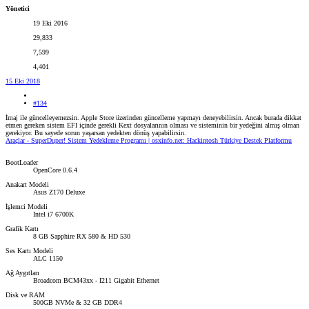
Yönetici
19 Eki 2016
29,833
7,599
4,401
15 Eki 2018
#134
İmaj ile güncelleyemezsin. Apple Store üzerinden güncelleme yapmayı deneyebilirsin. Ancak burada dikkat
etmen gereken sistem EFI içinde gerekli Kext dosyalarının olması ve sisteminin bir yedeğini almış olman
gerekiyor. Bu sayede sorun yaşarsan yedekten dönüş yapabilirsin.
Araçlar - SuperDuper! Sistem Yedekleme Programı | osxinfo.net: Hackintosh Türkiye Destek Platformu
BootLoader
OpenCore 0.6.4
Anakart Modeli
Asus Z170 Deluxe
İşlemci Modeli
Intel i7 6700K
Grafik Kartı
8 GB Sapphire RX 580 & HD 530
Ses Kartı Modeli
ALC 1150
Ağ Aygıtları
Broadcom BCM43xx - I211 Gigabit Ethernet
Disk ve RAM
500GB NVMe & 32 GB DDR4