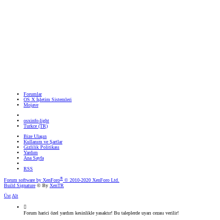
Forumlar
OS X İşletim Sistemleri
Mojave
osxinfo-light
Turkce (TR)
Bize Ulaşın
Kullanım ve Şartlar
Gizlilik Politikası
Yardım
Ana Sayfa
RSS
®
Forum software by XenForo
© 2010-2020 XenForo Ltd.
Build Signature
© By
XenTR
Üst
Alt
Forum harici özel yardım kesinlikle yasaktır! Bu taleplerde uyarı cezası verilir!