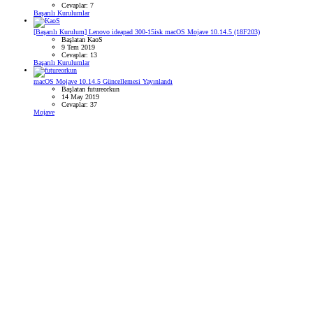
Cevaplar: 7
Başarılı Kurulumlar
[Başarılı Kurulum] Lenovo ideapad 300-15isk macOS Mojave 10.14.5 (18F203)
Başlatan KaoS
9 Tem 2019
Cevaplar: 13
Başarılı Kurulumlar
macOS Mojave 10.14.5 Güncellemesi Yayınlandı
Başlatan futureorkun
14 May 2019
Cevaplar: 37
Mojave