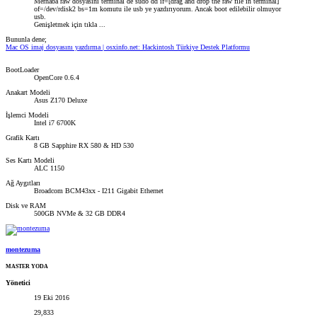
Merhaba raw dosyasını terminal de sudo dd if=[drag and drop the raw file in terminal]
of=/dev/rdisk2 bs=1m komutu ile usb ye yazdırıyorum. Ancak boot edilebilir olmuyor
usb.
Genişletmek için tıkla ...
Bununla dene;
Mac OS imaj dosyasını yazdırma | osxinfo.net: Hackintosh Türkiye Destek Platformu
BootLoader
OpenCore 0.6.4
Anakart Modeli
Asus Z170 Deluxe
İşlemci Modeli
Intel i7 6700K
Grafik Kartı
8 GB Sapphire RX 580 & HD 530
Ses Kartı Modeli
ALC 1150
Ağ Aygıtları
Broadcom BCM43xx - I211 Gigabit Ethernet
Disk ve RAM
500GB NVMe & 32 GB DDR4
montezuma
MASTER YODA
Yönetici
19 Eki 2016
29,833