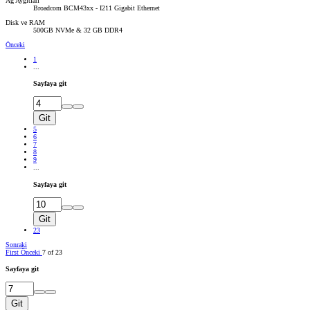
Ağ Aygıtları
Broadcom BCM43xx - I211 Gigabit Ethernet
Disk ve RAM
500GB NVMe & 32 GB DDR4
Önceki
1
...
Sayfaya git
Git
5
6
7
8
9
...
Sayfaya git
Git
23
Sonraki
First
Önceki
7 of 23
Sayfaya git
Git