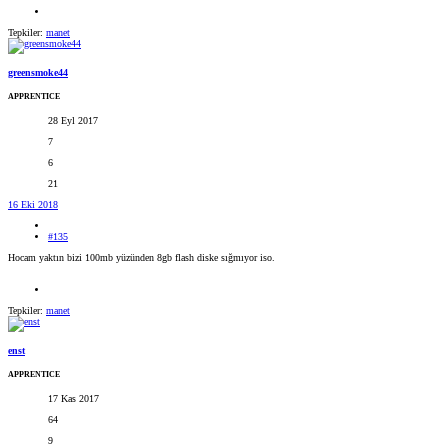
Tepkiler:
manet
greensmoke44
APPRENTICE
28 Eyl 2017
7
6
21
16 Eki 2018
#135
Hocam yaktın bizi 100mb yüzünden 8gb flash diske sığmıyor iso.
Tepkiler:
manet
enst
APPRENTICE
17 Kas 2017
64
9