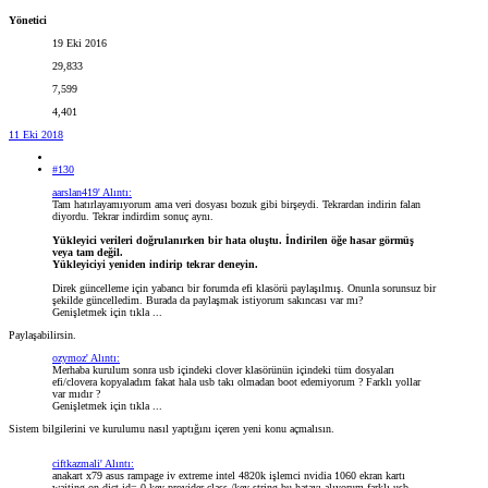
Yönetici
19 Eki 2016
29,833
7,599
4,401
11 Eki 2018
#130
aarslan419' Alıntı:
Tam hatırlayamıyorum ama veri dosyası bozuk gibi birşeydi. Tekrardan indirin falan
diyordu. Tekrar indirdim sonuç aynı.
Yükleyici verileri doğrulanırken bir hata oluştu. İndirilen öğe hasar görmüş
veya tam değil.
Yükleyiciyi yeniden indirip tekrar deneyin.
Direk güncelleme için yabancı bir forumda efi klasörü paylaşılmış. Onunla sorunsuz bir
şekilde güncelledim. Burada da paylaşmak istiyorum sakıncası var mı?
Genişletmek için tıkla ...
Paylaşabilirsin.
ozymoz' Alıntı:
Merhaba kurulum sonra usb içindeki clover klasörünün içindeki tüm dosyaları
efi/clovera kopyaladım fakat hala usb takı olmadan boot edemiyorum ? Farklı yollar
var mıdır ?
Genişletmek için tıkla ...
Sistem bilgilerini ve kurulumu nasıl yaptığını içeren yeni konu açmalısın.
ciftkazmali' Alıntı:
anakart x79 asus rampage iv extreme intel 4820k işlemci nvidia 1060 ekran kartı
waiting on dict id= 0 key provider class /key string bu hatayı alıyorum farklı usb