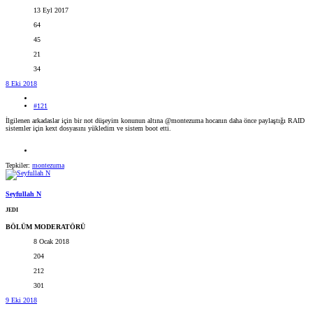
13 Eyl 2017
64
45
21
34
8 Eki 2018
#121
İlgilenen arkadaslar için bir not düşeyim konunun altına @montezuma hocanın daha önce paylaştığı RAID
sistemler için kext dosyasını yükledim ve sistem boot etti.
Tepkiler:
montezuma
Seyfullah N
JEDI
BÖLÜM MODERATÖRÜ
8 Ocak 2018
204
212
301
9 Eki 2018