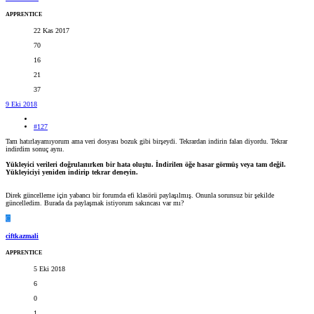
APPRENTICE
22 Kas 2017
70
16
21
37
9 Eki 2018
#127
Tam hatırlayamıyorum ama veri dosyası bozuk gibi birşeydi. Tekrardan indirin falan diyordu. Tekrar
indirdim sonuç aynı.
Yükleyici verileri doğrulanırken bir hata oluştu. İndirilen öğe hasar görmüş veya tam değil.
Yükleyiciyi yeniden indirip tekrar deneyin.
Direk güncelleme için yabancı bir forumda efi klasörü paylaşılmış. Onunla sorunsuz bir şekilde
güncelledim. Burada da paylaşmak istiyorum sakıncası var mı?
C
ciftkazmali
APPRENTICE
5 Eki 2018
6
0
1