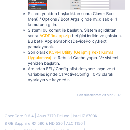
Sistem yeniden başladıktan sonra Clover Boot
Menü / Options / Boot Args içinde nv_disable=1
komutunu girin.
Sistemi bu komut ile başlatın. Sistem açıldıktan
sonra
AGDPfix.app.zip
betiğini indirin ve çalıştırın.
Bu betik AppleGraphicsDevicePolicy.kext
yamalayacak.
Son olarak
KCPM Utility (Gelişmiş Kext Kurma
Uygulaması)
ile Rebuild Cache yapın. Ve sistemi
yeniden başlatın.
Ardından EFI / Config.plist dosyanızı açın ve rt
Variables içinde CsrActiveConfig= 0x3 olarak
ayarlayın ve kaydedin.
Son düzenleme:
29 Mar 2017
OpenCore 0.6.4
Asus Z170 Deluxe
Intel i7 6700K
8 GB Sapphire RX 580 & HD 530
ALC 1150