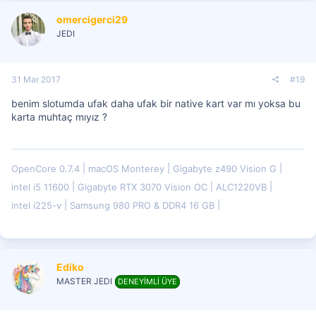
omercigerci29
JEDI
31 Mar 2017
#19
benim slotumda ufak daha ufak bir native kart var mı yoksa bu
karta muhtaç mıyız ?
OpenCore 0.7.4
macOS Monterey
Gigabyte z490 Vision G
intel i5 11600
Gigabyte RTX 3070 Vision OC
ALC1220VB
intel i225-v
Samsung 980 PRO & DDR4 16 GB
Ediko
MASTER JEDI
DENEYİMLİ ÜYE