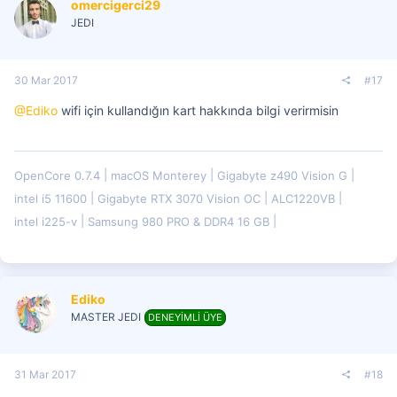
omercigerci29
e
r
JEDI
:
30 Mar 2017
#17
@Ediko
wifi için kullandığın kart hakkında bilgi verirmisin
OpenCore 0.7.4
macOS Monterey
Gigabyte z490 Vision G
intel i5 11600
Gigabyte RTX 3070 Vision OC
ALC1220VB
intel i225-v
Samsung 980 PRO & DDR4 16 GB
Ediko
MASTER JEDI
DENEYİMLİ ÜYE
31 Mar 2017
#18