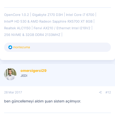
OpenCore 1.0.2
Gigabyte Z170 D3H
Intel Core i7 6700
Intel® HD 530 & AMD Radeon Sapphire RX5700 XT 8GB
Realtek ALC1150
Fenvi AX210 / Ethernet Intel I219V2
256 NVME & 32GB DDR4 2133MHZ
T
montezuma
e
p
k
i
l
omercigerci29
e
r
JEDI
:
28 Mar 2017
#12
ben güncellemeyi aldım şuan sistem açılmıyor.