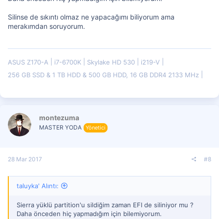
Silinse de sıkıntı olmaz ne yapacağımı biliyorum ama
merakımdan soruyorum.
ASUS Z170-A
i7-6700K
Skylake HD 530
i219-V
256 GB SSD & 1 TB HDD & 500 GB HDD, 16 GB DDR4 2133 MHz
montezuma
MASTER YODA
Yönetici
28 Mar 2017
#8
taluyka' Alıntı:
Sierra yüklü partition'u sildiğim zaman EFI de siliniyor mu ?
Daha önceden hiç yapmadığım için bilemiyorum.