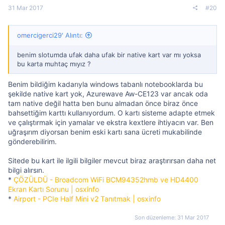
31 Mar 2017
#20
omercigerci29' Alıntı:
benim slotumda ufak daha ufak bir native kart var mı yoksa
bu karta muhtaç mıyız ?
Benim bildiğim kadarıyla windows tabanlı notebooklarda bu
şekilde native kart yok, Azurewave Aw-CE123 var ancak oda
tam native değil hatta ben bunu almadan önce biraz önce
bahsettiğim karttı kullanıyordum. O kartı sisteme adapte etmek
ve çalıştırmak için yamalar ve ekstra kextlere ihtiyacın var. Ben
uğraşırım diyorsan benim eski kartı sana ücreti mukabilinde
gönderebilirim.
Sitede bu kart ile ilgili bilgiler mevcut biraz araştırırsan daha net
bilgi alırsın.
*
ÇÖZÜLDÜ - Broadcom WiFi BCM94352hmb ve HD4400
Ekran Kartı Sorunu | osxinfo
*
Airport - PCIe Half Mini v2 Tanıtmak | osxinfo
Son düzenleme:
31 Mar 2017