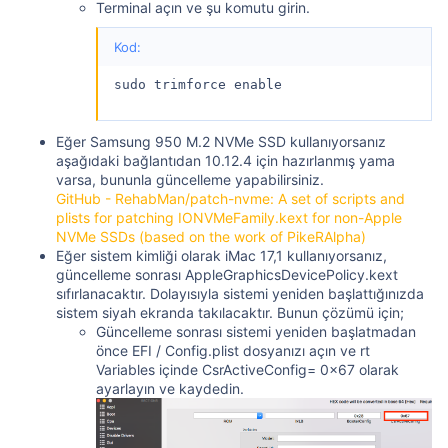
Terminal açın ve şu komutu girin.
Kod:
sudo trimforce enable
Eğer Samsung 950 M.2 NVMe SSD kullanıyorsanız
aşağıdaki bağlantıdan 10.12.4 için hazırlanmış yama
varsa, bununla güncelleme yapabilirsiniz.
GitHub - RehabMan/patch-nvme: A set of scripts and
plists for patching IONVMeFamily.kext for non-Apple
NVMe SSDs (based on the work of PikeRAlpha)
Eğer sistem kimliği olarak iMac 17,1 kullanıyorsanız,
güncelleme sonrası AppleGraphicsDevicePolicy.kext
sıfırlanacaktır. Dolayısıyla sistemi yeniden başlattığınızda
sistem siyah ekranda takılacaktır. Bunun çözümü için;
Güncelleme sonrası sistemi yeniden başlatmadan
önce EFI / Config.plist dosyanızı açın ve rt
Variables içinde CsrActiveConfig= 0x67 olarak
ayarlayın ve kaydedin.