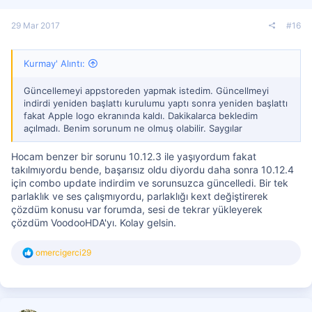
29 Mar 2017
#16
Kurmay' Alıntı:
Güncellemeyi appstoreden yapmak istedim. Güncellmeyi
indirdi yeniden başlattı kurulumu yaptı sonra yeniden başlattı
fakat Apple logo ekranında kaldı. Dakikalarca bekledim
açılmadı. Benim sorunum ne olmuş olabilir. Saygılar
Hocam benzer bir sorunu 10.12.3 ile yaşıyordum fakat
takılmıyordu bende, başarısız oldu diyordu daha sonra 10.12.4
için combo update indirdim ve sorunsuzca güncelledi. Bir tek
parlaklık ve ses çalışmıyordu, parlaklığı kext değiştirerek
çözdüm konusu var forumda, sesi de tekrar yükleyerek
çözdüm VoodooHDA'yı. Kolay gelsin.
T
omercigerci29
e
p
k
i
l