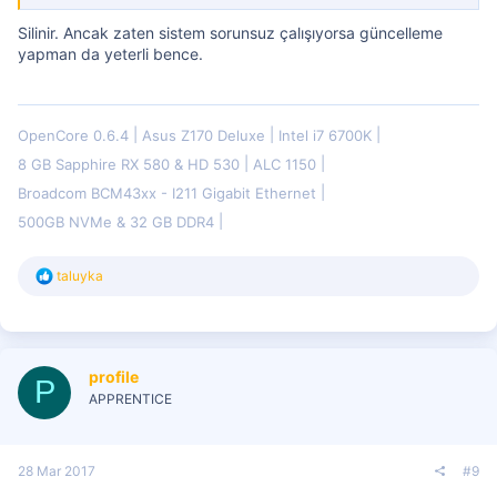
Silinir. Ancak zaten sistem sorunsuz çalışıyorsa güncelleme
yapman da yeterli bence.
OpenCore 0.6.4
Asus Z170 Deluxe
Intel i7 6700K
8 GB Sapphire RX 580 & HD 530
ALC 1150
Broadcom BCM43xx - I211 Gigabit Ethernet
500GB NVMe & 32 GB DDR4
T
taluyka
e
p
k
i
l
profile
e
P
r
APPRENTICE
:
28 Mar 2017
#9