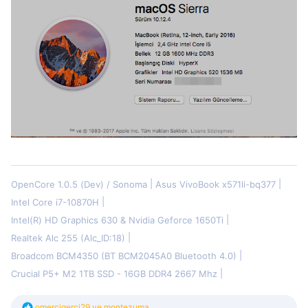
OpenCore 1.0.5 (Dev) / Sonoma
Asus VivoBook x571li-bq377
Intel Core i7-10870H
Intel(R) HD Graphics 630 & Nvidia Geforce 1650Ti
Realtek Alc 255 (Alc_ID:18)
Broadcom BCM4350 (BT BCM2045A0 Bluetooth 4.0)
Crucial P5+ M2 1TB SSD - 16GB DDR4 2667 Mhz
T
omercigerci29
ve
montezuma