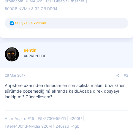
Broadcom BCM43xx - I211 Gigabit Ethernet
500GB NVMe & 32 GB DDR4
T
taluyka
ve
xxxcom
e
p
k
i
l
sentin
e
r
APPRENTICE
:
28 Mar 2017
#2
Appstore üzerinden denedim en son açılışta malum bozuk(her
sürümde çözemediğim) ekranda kaldı.Acaba direk dosyayı
indirip mi? Güncellesem?
Acer Aspire E15
E5-573G-59YD
4200U
İntel4400hd-Nvidia 920M
240ssd -4gb