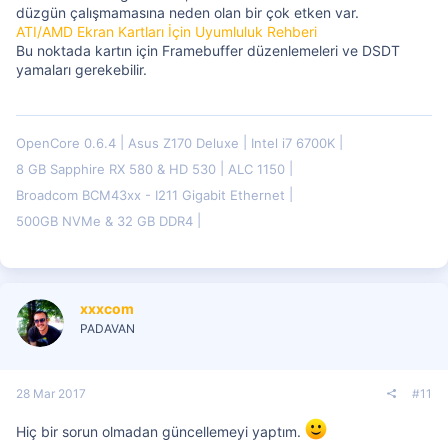
düzgün çalışmamasına neden olan bir çok etken var.
ATI/AMD Ekran Kartları İçin Uyumluluk Rehberi
Bu noktada kartın için Framebuffer düzenlemeleri ve DSDT
yamaları gerekebilir.
OpenCore 0.6.4
Asus Z170 Deluxe
Intel i7 6700K
8 GB Sapphire RX 580 & HD 530
ALC 1150
Broadcom BCM43xx - I211 Gigabit Ethernet
500GB NVMe & 32 GB DDR4
xxxcom
PADAVAN
28 Mar 2017
#11
Hiç bir sorun olmadan güncellemeyi yaptım.