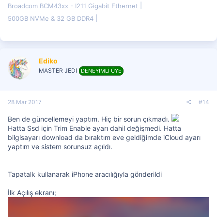
Broadcom BCM43xx - I211 Gigabit Ethernet
500GB NVMe & 32 GB DDR4
Ediko
MASTER JEDI
DENEYİMLİ ÜYE
28 Mar 2017
#14
Ben de güncellemeyi yaptım. Hiç bir sorun çıkmadı.
Hatta Ssd için Trim Enable ayarı dahil değişmedi. Hatta
bilgisayarı download da bıraktım eve geldiğimde iCloud ayarı
yaptım ve sistem sorunsuz açıldı.
Tapatalk kullanarak iPhone aracılığıyla gönderildi
İlk Açılış ekranı;