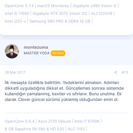
OpenCore 0.7.4
macOS Monterey
Gigabyte z490 Vision G
intel i5 11600
Gigabyte RTX 3070 Vision OC
ALC1220VB
intel i225-v
Samsung 980 PRO & DDR4 16 GB
montezuma
MASTER YODA
Yönetici
28 Mar 2017
#13
İlk mesajda özellikle belirttim. Yedeklerini almalısın. Adımları
dikkatli uyguladığına dikkat et. Güncellemes sonrası sistemde
kullandığın yamalanmış, kextler vs sıfırlanır. Bunu unutma. Ek
olarak Clover güncel sürümü yüklemiş olduğundan emin ol.
OpenCore 0.6.4
Asus Z170 Deluxe
Intel i7 6700K
8 GB Sapphire RX 580 & HD 530
ALC 1150