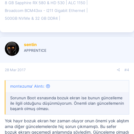
8 GB Sapphire RX 580 & HD 530
ALC 1150
Broadcom BCM43xx - I211 Gigabit Ethernet
500GB NVMe & 32 GB DDR4
sentin
APPRENTICE
28 Mar 2017
#4
montezuma' Alıntı:
Sorunun Boot esnasında bozuk ekran ise bunun güncelleme
ile ilgili olduğunu düşünmüyorum. Önemli olan güncellemenin
başarılı olmuş olması.
Yok hayır bozuk ekran her zaman oluyor onun önemi yok alıştım
ama diğer güncelemelerde hiç sorun çıkmamıştı. Bu sefer
bozuk ekranı geçemedi anlamında söyledim. Günceleme olmadı