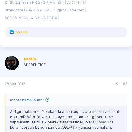
8 GB Sapphire RX 580 & HD 530
ALC 1150
Broadcom BCM43xx - I211 Gigabit Ethernet
500GB NVMe & 32 GB DDR4
T
xxxcom
e
p
k
i
l
sentin
e
r
APPRENTICE
:
28 Mar 2017
#6
montezuma' Alıntı:
Aldığın hata nedir? Yukarıda anlatıldığı üzere adımlara dikkat
ettin mi? Web Driver kullanıyorsan şu an için güncelleme
yapmaman lazım. Ek olarak sistem kimliği olarak iMac 17,1
kullanıyorsan bunun için de AGDP fix yaması yapmalısın.