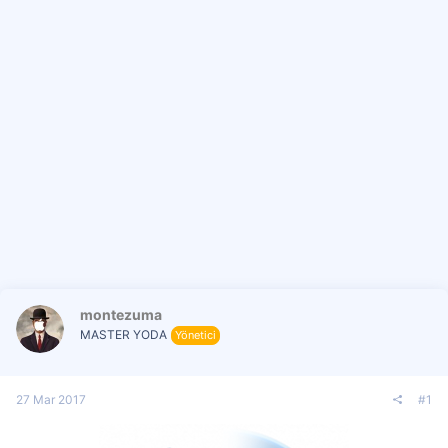
i
montezuma
MASTER YODA
Yönetici
27 Mar 2017
#1