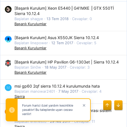
[Başarılı Kurulum] Xeon E5440⎪G41MXE ⎪GTX 550Tİ
Sierra 10.12.4
Başlatan shagye
13 Tem 2018
Cevaplar: 0
Başarılı Kurulumlar
[Başarılı Kurulum] Asus X550JK Sierra 10.12.4
Başlatan linepower
12 Tem 2017
Cevaplar: 5
Başarılı Kurulumlar
[Başarılı Kurulum] HP Pavilion G6-1303et | Sierra 10.12.4
Başlatan Sin0w
18 May 2017
Cevaplar: 3
Başarılı Kurulumlar
msi gp60 2qf sierra 10.12.4 kurulumunda hata
M
Başlatan manowar2401
7 May 2017
Cevaplar: 4
Sierra
Forum harici özel yardım kesinlikle
Üst
Alt
yasaktır! Bu taleplerde uyarı cezası
Sierra 10.12.4 güncellemesi sonrası sistem
ÇÖZÜLDÜ
E
verilir!
açılmıyor
Başlatan erenesto
29 Nis 2017
Cevaplar: 11
Sierra