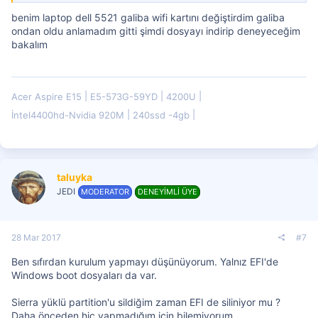
benim laptop dell 5521 galiba wifi kartını değiştirdim galiba
ondan oldu anlamadım gitti şimdi dosyayı indirip deneyeceğim
bakalım
Acer Aspire E15
E5-573G-59YD
4200U
İntel4400hd-Nvidia 920M
240ssd -4gb
taluyka
JEDI
MODERATOR
DENEYİMLİ ÜYE
28 Mar 2017
#7
Ben sıfırdan kurulum yapmayı düşünüyorum. Yalnız EFI'de
Windows boot dosyaları da var.
Sierra yüklü partition'u sildiğim zaman EFI de siliniyor mu ?
Daha önceden hiç yapmadığım için bilemiyorum.