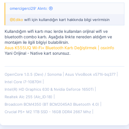
omercigerci29' Alıntı:
@Ediko
wifi için kullandığın kart hakkında bilgi verirmisin
Kullandığım wifi kartı mac lerde kullanılan orijinal wifi ve
bluetooth combo kartı. Aşağıda linkte nereden aldığım ve
montajım ile ilgili bilgiyi bulabilirsin.
Asus K555UQ Wi-Fi+ Bluetooth Kartı Değiştirmek | osxinfo
Yani Orijinal - Native kart sorunsuz.
OpenCore 1.0.5 (Dev) / Sonoma
Asus VivoBook x571li-bq377
Intel Core i7-10870H
Intel(R) HD Graphics 630 & Nvidia Geforce 1650Ti
Realtek Alc 255 (Alc_ID:18)
Broadcom BCM4350 (BT BCM2045A0 Bluetooth 4.0)
Crucial P5+ M2 1TB SSD - 16GB DDR4 2667 Mhz