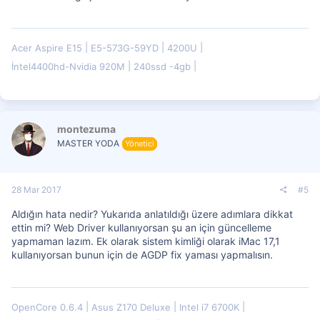
Acer Aspire E15
E5-573G-59YD
4200U
İntel4400hd-Nvidia 920M
240ssd -4gb
montezuma
MASTER YODA
Yönetici
28 Mar 2017
#5
Aldığın hata nedir? Yukarıda anlatıldığı üzere adımlara dikkat
ettin mi? Web Driver kullanıyorsan şu an için güncelleme
yapmaman lazım. Ek olarak sistem kimliği olarak iMac 17,1
kullanıyorsan bunun için de AGDP fix yaması yapmalısın.
OpenCore 0.6.4
Asus Z170 Deluxe
Intel i7 6700K