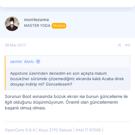
montezuma
MASTER YODA
Yönetici
28 Mar 2017
#3
sentin' Alıntı:
Appstore üzerinden denedim en son açılışta malum
bozuk(her sürümde çözemediğim) ekranda kaldı.Acaba direk
dosyayı indirip mi? Güncellesem?
Sorunun Boot esnasında bozuk ekran ise bunun güncelleme ile
ilgili olduğunu düşünmüyorum. Önemli olan güncellemenin
başarılı olmuş olması.
OpenCore 0.6.4
Asus Z170 Deluxe
Intel i7 6700K