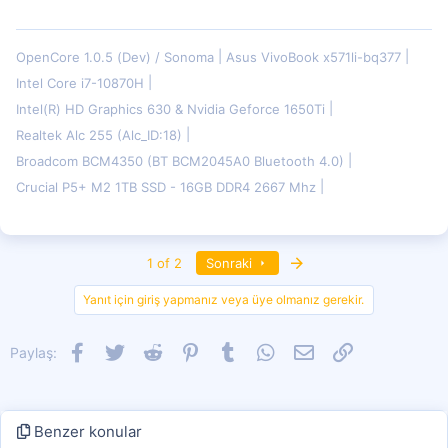
OpenCore 1.0.5 (Dev) / Sonoma
Asus VivoBook x571li-bq377
Intel Core i7-10870H
Intel(R) HD Graphics 630 & Nvidia Geforce 1650Ti
Realtek Alc 255 (Alc_ID:18)
Broadcom BCM4350 (BT BCM2045A0 Bluetooth 4.0)
Crucial P5+ M2 1TB SSD - 16GB DDR4 2667 Mhz
Son
1 of 2
Sonraki
Yanıt için giriş yapmanız veya üye olmanız gerekir.
Facebook
Twitter
Reddit
Pinterest
Tumblr
WhatsApp
E-posta
Link
Paylaş:
Benzer konular