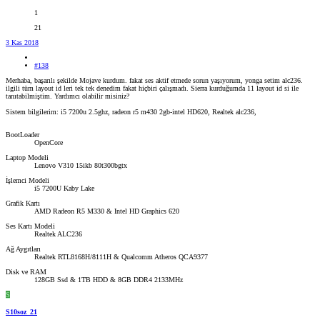
1
21
3 Kas 2018
#138
Merhaba, başarılı şekilde Mojave kurdum. fakat ses aktif etmede sorun yaşıyorum, yonga setim alc236.
ilgili tüm layout id leri tek tek denedim fakat hiçbiri çalışmadı. Sierra kurduğumda 11 layout id si ile
tanıtabilmiştim. Yardımcı olabilir misiniz?
Sistem bilgilerim: i5 7200u 2.5ghz, radeon r5 m430 2gb-intel HD620, Realtek alc236,
BootLoader
OpenCore
Laptop Modeli
Lenovo V310 15ikb 80t300bgtx
İşlemci Modeli
i5 7200U Kaby Lake
Grafik Kartı
AMD Radeon R5 M330 & Intel HD Graphics 620
Ses Kartı Modeli
Realtek ALC236
Ağ Aygıtları
Realtek RTL8168H/8111H & Qualcomm Atheros QCA9377
Disk ve RAM
128GB Ssd & 1TB HDD & 8GB DDR4 2133MHz
S
S10soz_21