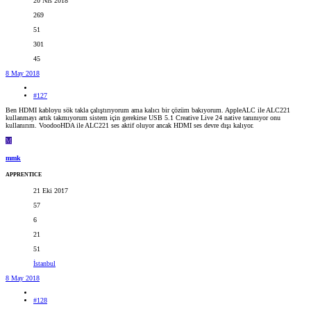
20 Nis 2018
269
51
301
45
8 May 2018
#127
Ben HDMI kabloyu sök takla çalıştırıyorum ama kalıcı bir çözüm bakıyorum. AppleALC ile ALC221
kullanmayı artık takmıyorum sistem için gerekirse USB 5.1 Creative Live 24 native tanınıyor onu
kullanırım. VoodooHDA ile ALC221 ses aktif oluyor ancak HDMI ses devre dışı kalıyor.
M
mmk
APPRENTICE
21 Eki 2017
57
6
21
51
İstanbul
8 May 2018
#128