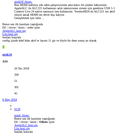
uisik34' Alıntı:
Ben HDMI kabloyu sök takla çalıştırıyorum ama kalıcı bir çözüm bakıyorum.
AppleALC ile ALC221 kullanmayı artık takmıyorum sistem için gerekirse USB 5.1
Creative Live 24 native tanınıyor onu kullanırım. VoodooHDA ile ALC221 ses aktif
oluyor ancak HDMI ses devre dışı kalıyor.
Genişletmek için tıkla ...
Bence sen ilk kurulum yaptığında
Efi / clover / kexts / order içine
AppleALC.kext.zip
Lilu.kext.zip
bunları kopyala
config içinde hdef hdas aktif et layout 11 gir ve böyle bir dene sonuç ne olacak
U
uisik34
JEDI
20 Nis 2018
269
51
301
45
8 May 2018
#129
mmk' Alıntı:
Bence sen ilk kurulum yaptığında
Efi / clover / kexts /
Others
içine
AppleALC.kext.zip
Lilu.kext.zip
bunları kopyala