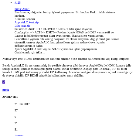
#125
mmk' Alıntı:
Ben konu açıldığından beri şu işlemi yapıyorum. Bir kaç kez Farklı farklı sisteme
kurdum.
Kurulum sonrası
AppleALC.kext.zip
Lilu.kext.zip
bu kextleri direk EFI / CLOVER / Kexts / Order içine atıyorum.
Config.plist --> ACPI--> DSDT-->Patches içinde HDAS ve HDEF yama aktif ve
Layout Id bölümüne uygun olanı ayarlıyorum. Başka işlem yapmıyorum.
Güncelleme yapsam bile config dosyasını ve clover dosyasını değiştirmediğim sürece
otomatik tanıyor. AppleALC.kext güncelleme gelirse sadece clover içinden
değiştiriyorum o kadar.
Ayrıca AppleHDA.kext orjinal S/L/E içinde ona işlem yapmıyorum.
Genişletmek için tıkla ...
Nvidia veya Intel HDMI üzerinden ses aktif mi azizim? Sizin cihazda da Realtek mi var, Hangi chipset?
Bende AppleALC ile ses tanıtma hiç bir şekilde olmuyor gibi duruyor. AppleHDA ile HDMI konusu (elle
söküp takmak) çözülse aslında çok güzel olacak. Belki de mesele Display port ile alakalı, HP bu mini
kasada HDMI port kullanmayıp 2 adet DP kullanmış. Arada kullandığım dönüştürücü orjinal olmadığı için
de oluyor olabilir. DP HDMI adaptörün kalitesinden emin değilim.
M
mmk
APPRENTICE
21 Eki 2017
57
6
21
51
İstanbul