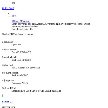
301
16 Eki 2018
#135
S10soz_21' Alıntı:
Senin ses yonga seti için AppleALC yontemi için layout idler yok. Yani ; uygun
yamaları yapmamışlar daha.
Genişletmek için tıkla ...
VoodooHDA'ya devam o zaman...
BootLoader
OpenCore
Anakart Modeli
Pro WS C246-ACE
İşlemci Modeli
Intel Core i9 9900K
Grafik Kartı
AMD Radeon RX 6600 8GB
Ses Kartı Modeli
Realtek ALC887
Ağ Aygıtları
Boardcom Wi-Fi
Disk ve RAM
Samsung Evo 500 SSD & 64GB DDR4 3200Mhz
S
S10soz_21
MASTER JEDI