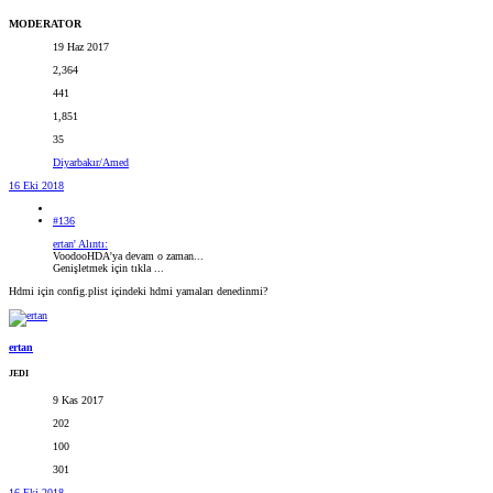
MODERATOR
19 Haz 2017
2,364
441
1,851
35
Diyarbakır/Amed
16 Eki 2018
#136
ertan' Alıntı:
VoodooHDA'ya devam o zaman...
Genişletmek için tıkla ...
Hdmi için config.plist içindeki hdmi yamaları denedinmi?
ertan
JEDI
9 Kas 2017
202
100
301
16 Eki 2018