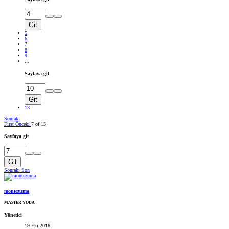
Git
5
6
7
8
9
...
Sayfaya git
Git
13
Sonraki
First
Önceki
7 of 13
Sayfaya git
Git
Sonraki
Son
montezuma
MASTER YODA
Yönetici
19 Eki 2016