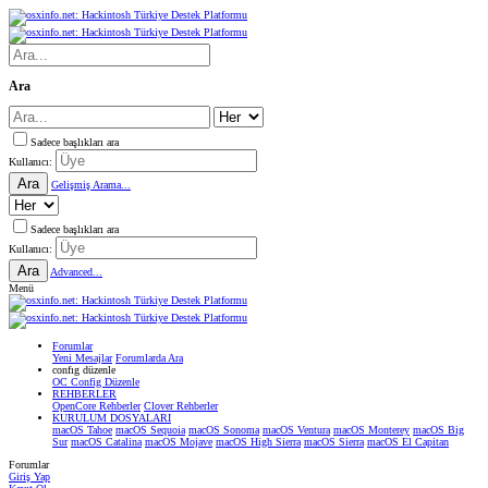
Ara
Sadece başlıkları ara
Kullanıcı:
Ara
Gelişmiş Arama...
Sadece başlıkları ara
Kullanıcı:
Ara
Advanced...
Menü
Forumlar
Yeni Mesajlar
Forumlarda Ara
confıg düzenle
OC Config Düzenle
REHBERLER
OpenCore Rehberler
Clover Rehberler
KURULUM DOSYALARI
macOS Tahoe
macOS Sequoia
macOS Sonoma
macOS Ventura
macOS Monterey
macOS Big
Sur
macOS Catalina
macOS Mojave
macOS High Sierra
macOS Sierra
macOS El Capitan
Forumlar
Giriş Yap