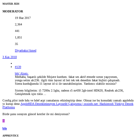
MASTER JEDI
MODERATOR
19 Haz 2017
2,364
441
1,851
35
Diyarbakır/Amed
3 Kas 2018
#139
bfo' Alıntı:
Merhaba, başarılı şekilde Mojave kurdum. fakat ses aktif etmede sorun yaşıyorum,
yonga setim alc236. ilgili tüm layout id leri tek tek denedim fakat hiçbiri çalışmadı.
Sierra kurduğumda 11 layout id si ile tanıtabilmiştim. Yardımcı olabilir misiniz?
Sistem bilgilerim: i5 7200u 2.5ghz, radeon r5 m430 2gb-intel HD620, Realtek alc236,
Genişletmek için tıkla ...
Config.plist inde hdu ve hdef acpi yamalarını etkinleştirip dene. Olmaz ise bu konudaki yamalı applehda
yı kurup dene.
AppleHDA Desteklenmeyen LayoutId Çalıştırma | osxinfo.net: Hackintosh Türkiye Destek
Platformu
Birde şunu sorayım güncel kextler ile mi deniyorsun?
B
bfo
APPRENTICE