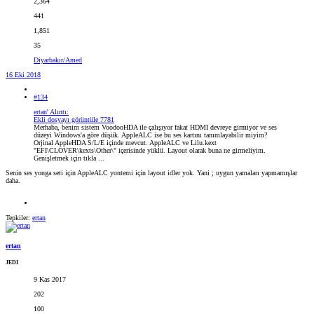
2,364
441
1,851
35
Diyarbakır/Amed
16 Eki 2018
#134
ertan' Alıntı:
Ekli dosyayı görüntüle 7781
Merhaba, benim sistem VoodooHDA ile çalışıyor fakat HDMI devreye girmiyor ve ses
düzeyi Windows'a göre düşük. AppleALC ise bu ses kartını tanımlayabilir miyim?
Orjinal AppleHDA S/L/E içinde mevcut. AppleALC ve Lilu.kext
"EFI\CLOVER\kexts\Other\" içerisinde yüklü. Layout olarak buna ne girmeliyim.
Genişletmek için tıkla ...
Senin ses yonga seti için AppleALC yontemi için layout idler yok. Yani ; uygun yamaları yapmamışlar
daha.
Tepkiler:
ertan
ertan
JEDI
9 Kas 2017
202
100