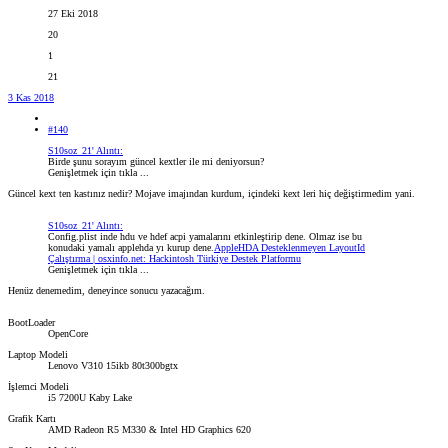
27 Eki 2018
20
1
21
3 Kas 2018
#140
S10soz_21' Alıntı:
Birde şunu sorayım güncel kextler ile mi deniyorsun?
Genişletmek için tıkla ...
Güncel kext ten kastınız nedir? Mojave imajından kurdum, içindeki kext leri hiç değiştirmedim yani.
S10soz_21' Alıntı:
Config.plist inde hdu ve hdef acpi yamalarını etkinleştirip dene. Olmaz ise bu
konudaki yamalı applehda yı kurup dene.
AppleHDA Desteklenmeyen LayoutId
Çalıştırma | osxinfo.net: Hackintosh Türkiye Destek Platformu
Genişletmek için tıkla ...
Henüz denemedim, deneyince sonucu yazacağım.
BootLoader
OpenCore
Laptop Modeli
Lenovo V310 15ikb 80t300bgtx
İşlemci Modeli
i5 7200U Kaby Lake
Grafik Kartı
AMD Radeon R5 M330 & Intel HD Graphics 620