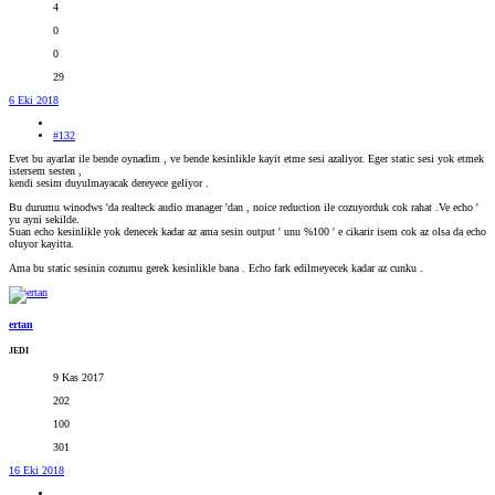
4
0
0
29
6 Eki 2018
#132
Evet bu ayarlar ile bende oynadim , ve bende kesinlikle kayit etme sesi azaliyor. Eger static sesi yok etmek
istersem sesten ,
kendi sesim duyulmayacak dereyece geliyor .
Bu durumu winodws 'da realteck audio manager 'dan , noice reduction ile cozuyorduk cok rahat .Ve echo '
yu ayni sekilde.
Suan echo kesinlikle yok denecek kadar az ama sesin output ' unu %100 ' e cikarir isem cok az olsa da echo
oluyor kayitta.
Ama bu static sesinin cozumu gerek kesinlikle bana . Echo fark edilmeyecek kadar az cunku .
ertan
JEDI
9 Kas 2017
202
100
301
16 Eki 2018