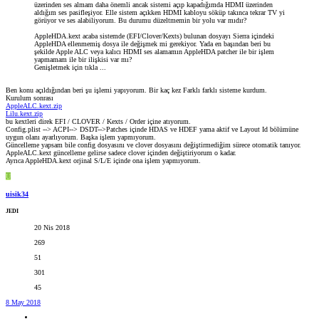
üzerinden ses almam daha önemli ancak sistemi açıp kapadığımda HDMI üzerinden
aldığım ses pasifleşiyor. Elle sistem açıkken HDMI kabloyu söküp takınca tekrar TV yi
görüyor ve ses alabiliyorum. Bu durumu düzeltmemin bir yolu var mıdır?
AppleHDA.kext acaba sistemde (EFI/Clover/Kexts) bulunan dosyayı Sierra içindeki
AppleHDA ellenmemiş dosya ile değişmek mi gerekiyor. Yada en başından beri bu
şekilde Apple ALC veya kalıcı HDMI ses alamamın AppleHDA patcher ile bir işlem
yapmamam ile bir ilişkisi var mı?
Genişletmek için tıkla ...
Ben konu açıldığından beri şu işlemi yapıyorum. Bir kaç kez Farklı farklı sisteme kurdum.
Kurulum sonrası
AppleALC.kext.zip
Lilu.kext.zip
bu kextleri direk EFI / CLOVER / Kexts / Order içine atıyorum.
Config.plist --> ACPI--> DSDT-->Patches içinde HDAS ve HDEF yama aktif ve Layout Id bölümüne
uygun olanı ayarlıyorum. Başka işlem yapmıyorum.
Güncelleme yapsam bile config dosyasını ve clover dosyasını değiştirmediğim sürece otomatik tanıyor.
AppleALC.kext güncelleme gelirse sadece clover içinden değiştiriyorum o kadar.
Ayrıca AppleHDA.kext orjinal S/L/E içinde ona işlem yapmıyorum.
U
uisik34
JEDI
20 Nis 2018
269
51
301
45
8 May 2018