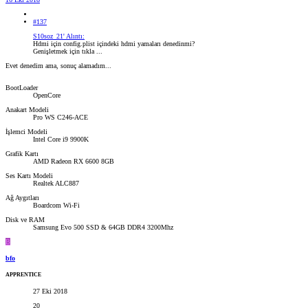
#137
S10soz_21' Alıntı:
Hdmi için config.plist içindeki hdmi yamaları denedinmi?
Genişletmek için tıkla ...
Evet denedim ama, sonuç alamadım...
BootLoader
OpenCore
Anakart Modeli
Pro WS C246-ACE
İşlemci Modeli
Intel Core i9 9900K
Grafik Kartı
AMD Radeon RX 6600 8GB
Ses Kartı Modeli
Realtek ALC887
Ağ Aygıtları
Boardcom Wi-Fi
Disk ve RAM
Samsung Evo 500 SSD & 64GB DDR4 3200Mhz
B
bfo
APPRENTICE
27 Eki 2018
20