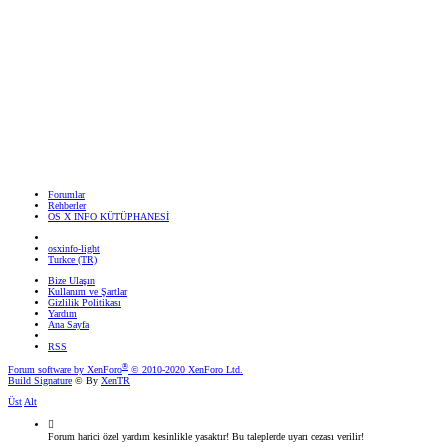
Forumlar
Rehberler
OS X INFO KÜTÜPHANESİ
osxinfo-light
Turkce (TR)
Bize Ulaşın
Kullanım ve Şartlar
Gizlilik Politikası
Yardım
Ana Sayfa
RSS
®
Forum software by XenForo
© 2010-2020 XenForo Ltd.
Build Signature
© By
XenTR
Üst
Alt
Forum harici özel yardım kesinlikle yasaktır! Bu taleplerde uyarı cezası verilir!