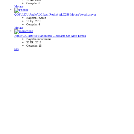
Cevaplar: 6
Mojave
ÇÖZÜLDÜ
AppleALC.kext Realtek ALC256 Mojave'de çalışmıyor
Başlatan FSahin
16 Eyl 2018
Cevaplar: 4
Mojave
AppleALC.kext ile Hackintosh Cihazlarda Ses Aktif Etmek
Başlatan montezuma
30 Eki 2016
Cevaplar: 15
Ses