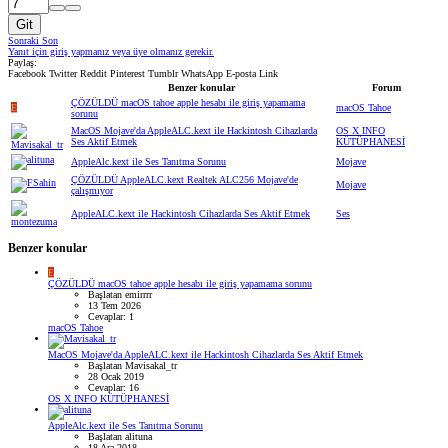
Git
Sonraki
Son
Yanıt için giriş yapmanız veya üye olmanız gerekir.
Paylaş:
Facebook
Twitter
Reddit
Pinterest
Tumblr
WhatsApp
E-posta
Link
Benzer konular
Forum
ÇÖZÜLDÜ
macOS tahoe apple hesabı ile giriş yapamama
E
macOS Tahoe
sorunu
MacOS Mojave'da AppleALC.kext ile Hackintosh Cihazlarda
OS X INFO
Ses Aktif Etmek
KÜTÜPHANESİ
AppleAlc.kext ile Ses Tanıtma Sorunu
Mojave
ÇÖZÜLDÜ
AppleALC.kext Realtek ALC256 Mojave'de
Mojave
çalışmıyor
AppleALC.kext ile Hackintosh Cihazlarda Ses Aktif Etmek
Ses
Benzer konular
E
ÇÖZÜLDÜ
macOS tahoe apple hesabı ile giriş yapamama sorunu
Başlatan emirrrr
13 Tem 2026
Cevaplar: 1
macOS Tahoe
MacOS Mojave'da AppleALC.kext ile Hackintosh Cihazlarda Ses Aktif Etmek
Başlatan Mavisakal_tr
28 Ocak 2019
Cevaplar: 16
OS X INFO KÜTÜPHANESİ
AppleAlc.kext ile Ses Tanıtma Sorunu
Başlatan alituna
18 Ara 2018