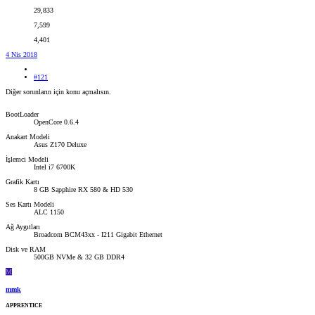
29,833
7,599
4,401
4 Nis 2018
#121
Diğer sorunların için konu açmalısın.
BootLoader
OpenCore 0.6.4
Anakart Modeli
Asus Z170 Deluxe
İşlemci Modeli
Intel i7 6700K
Grafik Kartı
8 GB Sapphire RX 580 & HD 530
Ses Kartı Modeli
ALC 1150
Ağ Aygıtları
Broadcom BCM43xx - I211 Gigabit Ethernet
Disk ve RAM
500GB NVMe & 32 GB DDR4
M
mmk
APPRENTICE