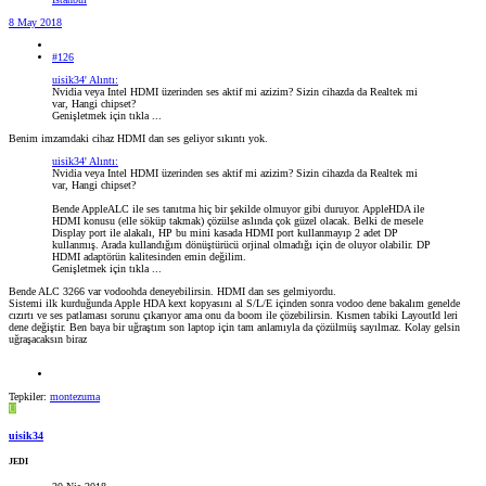
8 May 2018
#126
uisik34' Alıntı:
Nvidia veya Intel HDMI üzerinden ses aktif mi azizim? Sizin cihazda da Realtek mi
var, Hangi chipset?
Genişletmek için tıkla ...
Benim imzamdaki cihaz HDMI dan ses geliyor sıkıntı yok.
uisik34' Alıntı:
Nvidia veya Intel HDMI üzerinden ses aktif mi azizim? Sizin cihazda da Realtek mi
var, Hangi chipset?
Bende AppleALC ile ses tanıtma hiç bir şekilde olmuyor gibi duruyor. AppleHDA ile
HDMI konusu (elle söküp takmak) çözülse aslında çok güzel olacak. Belki de mesele
Display port ile alakalı, HP bu mini kasada HDMI port kullanmayıp 2 adet DP
kullanmış. Arada kullandığım dönüştürücü orjinal olmadığı için de oluyor olabilir. DP
HDMI adaptörün kalitesinden emin değilim.
Genişletmek için tıkla ...
Bende ALC 3266 var vodoohda deneyebilirsin. HDMI dan ses gelmiyordu.
Sistemi ilk kurduğunda Apple HDA kext kopyasını al S/L/E içinden sonra vodoo dene bakalım genelde
cızırtı ve ses patlaması sorunu çıkarıyor ama onu da boom ile çözebilirsin. Kısmen tabiki LayoutId leri
dene değiştir. Ben baya bir uğraştım son laptop için tam anlamıyla da çözülmüş sayılmaz. Kolay gelsin
uğraşacaksın biraz
Tepkiler:
montezuma
U
uisik34
JEDI