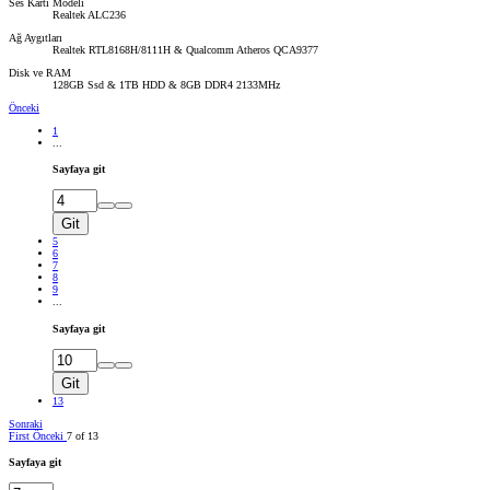
Ses Kartı Modeli
Realtek ALC236
Ağ Aygıtları
Realtek RTL8168H/8111H & Qualcomm Atheros QCA9377
Disk ve RAM
128GB Ssd & 1TB HDD & 8GB DDR4 2133MHz
Önceki
1
...
Sayfaya git
Git
5
6
7
8
9
...
Sayfaya git
Git
13
Sonraki
First
Önceki
7 of 13
Sayfaya git