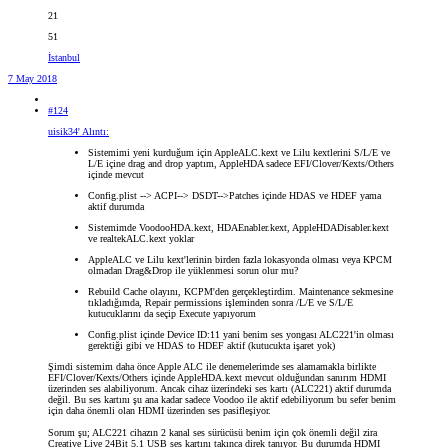
21
51
İstanbul
7 May 2018
#124
uisik34' Alıntı:
Sistemimi yeni kurduğum için AppleALC.kext ve Lilu kextlerini S/L/E ve
L/E içine drag and drop yaptım, AppleHDA sadece EFI/Clover/Kexts/Others
içinde mevcut
Config.plist --> ACPI--> DSDT-->Patches içinde HDAS ve HDEF yama
aktif durumda
Sistemimde VoodooHDA.kext, HDAEnabler.kext, AppleHDADisabler.kext
ve realtekALC.kext yoklar
AppleALC ve Lilu kext'lerinin birden fazla lokasyonda olması veya KPCM
olmadan Drag&Drop ile yüklenmesi sorun olur mu?
Rebuild Cache olayını, KCPM'den gerçekleştirdim. Maintenance sekmesine
tıkladığımda, Repair permissions işleminden sonra /L/E ve S/L/E
kutucuklarını da seçip Execute yapıyorum
Config.plist içinde Device ID:11 yani benim ses yongası ALC221'in olması
gerektiği gibi ve HDAS to HDEF aktif (kutucukta işaret yok)
Şimdi sistemim daha önce Apple ALC ile denemelerimde ses alamamakla birlikte
EFI/Clover/Kexts/Others içinde AppleHDA.kext mevcut olduğundan sanırım HDMI
üzerinden ses alabiliyorum. Ancak cihaz üzerindeki ses kartı (ALC221) aktif durumda
değil. Bu ses kartını şu ana kadar sadece Voodoo ile aktif edebiliyorum bu sefer benim
için daha önemli olan HDMI üzerinden ses pasifleşiyor.
Sorum şu; ALC221 cihazın 2 kanal ses sürücüsü benim için çok önemli değil zira
Creative Live 24Bit 5.1 USB ses kartını takınca direk tanıyor. Bu durumda HDMI