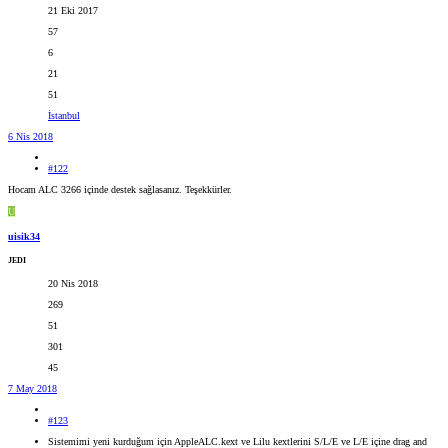
21 Eki 2017
57
6
21
51
İstanbul
6 Nis 2018
#122
Hocam ALC 3266 içinde destek sağlasanız. Teşekkürler.
U
uisik34
JEDI
20 Nis 2018
269
51
301
45
7 May 2018
#123
Sistemimi yeni kurduğum için AppleALC.kext ve Lilu kextlerini S/L/E ve L/E içine drag and