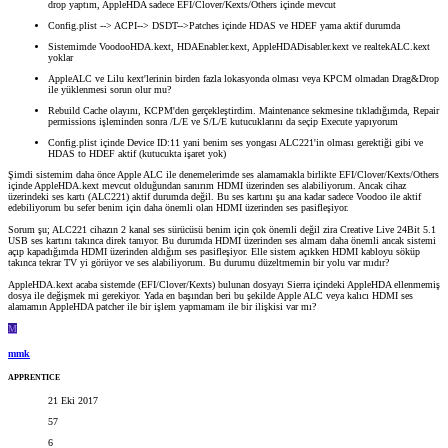
drop yaptım, AppleHDA sadece EFI/Clover/Kexts/Others içinde mevcut
Config.plist --> ACPI--> DSDT-->Patches içinde HDAS ve HDEF yama aktif durumda
Sistemimde VoodooHDA.kext, HDAEnabler.kext, AppleHDADisabler.kext ve realtekALC.kext
yoklar
AppleALC ve Lilu kext'lerinin birden fazla lokasyonda olması veya KPCM olmadan Drag&Drop
ile yüklenmesi sorun olur mu?
Rebuild Cache olayını, KCPM'den gerçekleştirdim. Maintenance sekmesine tıkladığımda, Repair
permissions işleminden sonra /L/E ve S/L/E kutucuklarını da seçip Execute yapıyorum
Config.plist içinde Device ID:11 yani benim ses yongası ALC221'in olması gerektiği gibi ve
HDAS to HDEF aktif (kutucukta işaret yok)
Şimdi sistemim daha önce Apple ALC ile denemelerimde ses alamamakla birlikte EFI/Clover/Kexts/Others
içinde AppleHDA.kext mevcut olduğundan sanırım HDMI üzerinden ses alabiliyorum. Ancak cihaz
üzerindeki ses kartı (ALC221) aktif durumda değil. Bu ses kartını şu ana kadar sadece Voodoo ile aktif
edebiliyorum bu sefer benim için daha önemli olan HDMI üzerinden ses pasifleşiyor.
Sorum şu; ALC221 cihazın 2 kanal ses sürücüsü benim için çok önemli değil zira Creative Live 24Bit 5.1
USB ses kartını takınca direk tanıyor. Bu durumda HDMI üzerinden ses almam daha önemli ancak sistemi
açıp kapadığımda HDMI üzerinden aldığım ses pasifleşiyor. Elle sistem açıkken HDMI kabloyu söküp
takınca tekrar TV yi görüyor ve ses alabiliyorum. Bu durumu düzeltmemin bir yolu var mıdır?
AppleHDA.kext acaba sistemde (EFI/Clover/Kexts) bulunan dosyayı Sierra içindeki AppleHDA ellenmemiş
dosya ile değişmek mi gerekiyor. Yada en başından beri bu şekilde Apple ALC veya kalıcı HDMI ses
alamamın AppleHDA patcher ile bir işlem yapmamam ile bir ilişkisi var mı?
M
mmk
APPRENTICE
21 Eki 2017
57
6