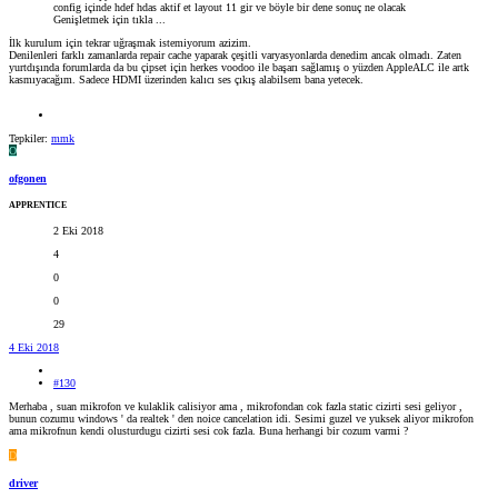
config içinde hdef hdas aktif et layout 11 gir ve böyle bir dene sonuç ne olacak
Genişletmek için tıkla ...
İlk kurulum için tekrar uğraşmak istemiyorum azizim.
Denilenleri farklı zamanlarda repair cache yaparak çeşitli varyasyonlarda denedim ancak olmadı. Zaten
yurtdışında forumlarda da bu çipset için herkes voodoo ile başarı sağlamış o yüzden AppleALC ile artk
kasmıyacağım. Sadece HDMI üzerinden kalıcı ses çıkış alabilsem bana yetecek.
Tepkiler:
mmk
O
ofgonen
APPRENTICE
2 Eki 2018
4
0
0
29
4 Eki 2018
#130
Merhaba , suan mikrofon ve kulaklik calisiyor ama , mikrofondan cok fazla static cizirti sesi geliyor ,
bunun cozumu windows ' da realtek ' den noice cancelation idi. Sesimi guzel ve yuksek aliyor mikrofon
ama mikrofnun kendi olusturdugu cizirti sesi cok fazla. Buna herhangi bir cozum varmi ?
D
driver