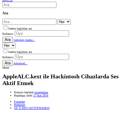
Kayıt Ol
Ara
Sadece başlıkları ara
Kullanıcı:
Ara
Gelişmiş Arama...
Sadece başlıkları ara
Kullanıcı:
Ara
Advanced...
Menü
AppleALC.kext ile Hackintosh Cihazlarda Ses
Aktif Etmek
Konuyu başlatan
montezuma
Başlangıç tarihi
27 Kas 2016
Forumlar
Rehberler
OS X INFO KÜTÜPHANESİ