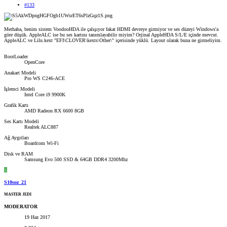
#133
Merhaba, benim sistem VoodooHDA ile çalışıyor fakat HDMI devreye girmiyor ve ses düzeyi Windows'a
göre düşük. AppleALC ise bu ses kartını tanımlayabilir miyim? Orjinal AppleHDA S/L/E içinde mevcut.
AppleALC ve Lilu.kext "EFI\CLOVER\kexts\Other\" içerisinde yüklü. Layout olarak buna ne girmeliyim.
BootLoader
OpenCore
Anakart Modeli
Pro WS C246-ACE
İşlemci Modeli
Intel Core i9 9900K
Grafik Kartı
AMD Radeon RX 6600 8GB
Ses Kartı Modeli
Realtek ALC887
Ağ Aygıtları
Boardcom Wi-Fi
Disk ve RAM
Samsung Evo 500 SSD & 64GB DDR4 3200Mhz
S
S10soz_21
MASTER JEDI
MODERATOR
19 Haz 2017